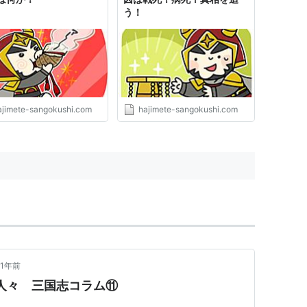
う！
ajimete-sangokushi.com
hajimete-sangokushi.com
1年前
人々 三国志コラム⑪