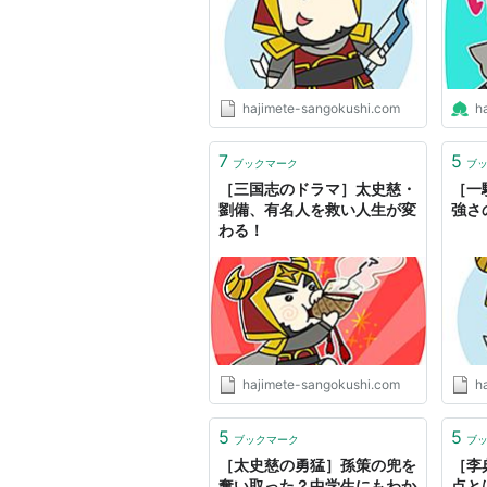
hajimete-sangokushi.com
h
7
5
ブックマーク
ブ
［三国志のドラマ］太史慈・
［一
劉備、有名人を救い人生が変
強さ
わる！
hajimete-sangokushi.com
h
5
5
ブックマーク
ブ
［太史慈の勇猛］孫策の兜を
［李
奪い取った？中学生にもわか
点と