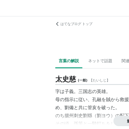
はてなブログ トップ
言葉の解説
ネットで話題
関
太史慈
(
一般
)
【
たいしじ
】
字は子義。三国志の英雄。
母の指示に従い、
孔融
を賊から救援
め、劉備と共に管亥を破った。
のち揚州刺史
劉繇
（劉ヨウ）の配下
その頃、孫策と一騎打ちをした
*1
が