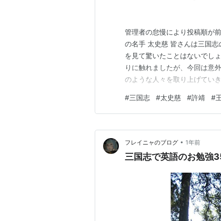
管理者の怠慢により投稿順が前
の名手 太史慈 皆さんは三国
を見て驚いたことはないでし
りに触れましたが、今回は意
のような人々を取り上げていき
生くらいまではたい、しじと
#
三国志
#
太史慈
#
許靖
#
馬遷が大史公と言うように、
つです。（采邑や官職が氏にな
•
フレイニャのブログ
1年前
三国志で英語のお勉強3