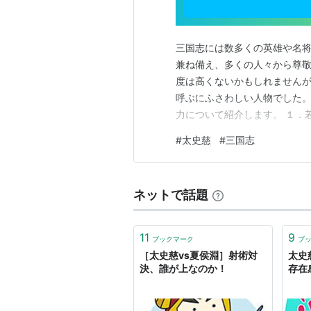
三国志には数多くの英雄や名
兼ね備え、多くの人々から尊
度は高くないかもしれません
呼ぶにふさわしい人物でした
力について紹介します。 １．
い頃から弓術に優れ、文武両
#
太史慈
#
三国志
っかけとなったのは、郡と州
巡る任務を見事に果たし、その
ネットで話題
11
9
ブックマーク
ブ
［太史慈vs夏侯淵］射術対
太史
決、誰が上なのか！
存在