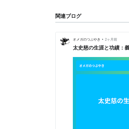
のちに劉繇が孫策に破れ、太史慈は
った。この時、孫策が太史慈に「以
関連ブログ
たであろうか」と問い、太史慈が「
私にしたであろう処遇をとろう」と
41歳で建安11年(206)に死去した。
•
オメガのつぶやき
2ヶ月前
「三国志演義」では建安14年(20
太史慈の生涯と功績：
えられている。
*1
:
ちなみに、一騎打ちは「三国志
いては非常に稀な事例である。