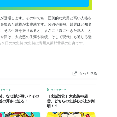
将が登場します。その中でも、圧倒的な武勇と高い人格を
敬を集めた武将が太史慈です。関羽や張飛、趙雲ほど知名
が、その生涯を振り返ると、まさに「義に生きた武人」と
。今回は、太史慈の生涯や功績、そして現代にも通じる魅
若き日の太史慈 太史慈は青州東萊郡黄県の出身です。若
道の人物として知られていました。彼が歴史に名を残すき
の間で起きた行政上の争いでした。太史慈は重要な文書を
機転と胆力によって周囲を…
もっと見る
8
ックマーク
ブックマーク
慈、なぜ影が薄い？その
［忠誠対決］太史慈vs趙
感の薄さに迫る！
雲、どちらの忠誠心が上か判
明！？