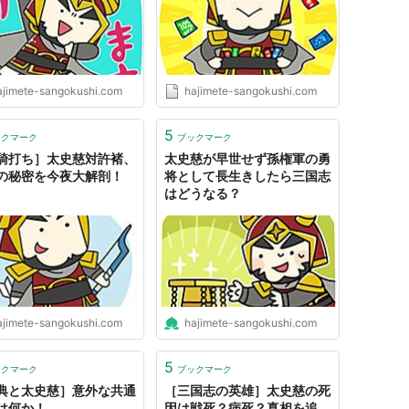
ajimete-sangokushi.com
hajimete-sangokushi.com
5
ックマーク
ブックマーク
騎打ち］太史慈対許褚、
太史慈が早世せず孫権軍の勇
の秘密を今夜大解剖！
将として長生きしたら三国志
はどうなる？
ajimete-sangokushi.com
hajimete-sangokushi.com
5
ックマーク
ブックマーク
典と太史慈］意外な共通
［三国志の英雄］太史慈の死
は何か！
因は戦死？病死？真相を追