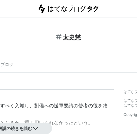
太史慈
連ブログ
はてな
はてな
すべく入城し、劉備への援軍要請の使者の役を務
はてな
Copyrig
となるが、重く用いられなかったという。
解説の続きを読む
引き分けに終わった。