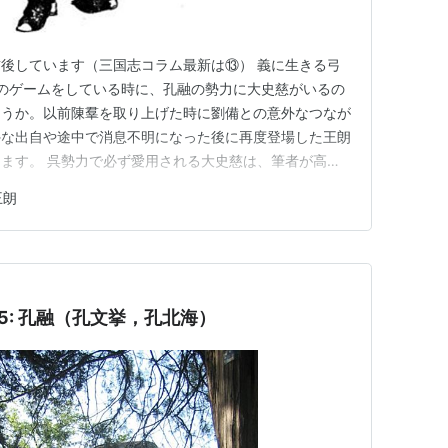
後しています（三国志コラム最新は⑬） 義に生きる弓
志のゲームをしている時に、孔融の勢力に大史慈がいるの
ょうか。以前陳羣を取り上げた時に劉備との意外なつなが
外な出自や途中で消息不明になった後に再度登場した王朗
ます。 呉勢力で必ず愛用される大史慈は、筆者が高校
読んでいましたが大史が氏で慈が名となります。これは司
王朗
大史は官職であり、それがそのまま氏へと変わった例の一
る例は春秋時代からよく見…
5: 孔融（孔文挙，孔北海）