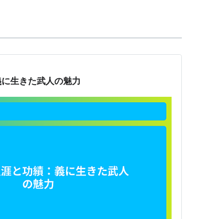
捕虜となったが、処罰を免除され、孫策の配下とな
前の一騎打ちであなたが私を捕らえていたらどうし
想像もつきません」と答えると、孫策は「あなたが
言って将に任じたという。
9)の合肥の戦いで矢を浴びて戦死したという創作が加
義に生きた武人の魅力
演義」ではしばしば登場するが、「正史三国志」にお