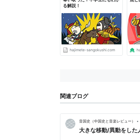
る解説！
hajimete-sangokushi.com
h
関連ブログ
•
音国史（中国史と音楽レビュー）
大きな移動/異動をした