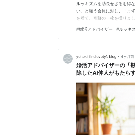
ルッキズムを助長せざるを得な
い」と願う会員に対し、「ま
を着て、奇跡の一枚を撮りま
れた」と怒る会員は多いです
#
婚活アドバイザー
#
ルッキ
切りが行われる仕組み」にな
る方法がないのです。 しかし
•
yoitoki_findlovety’s blog
4ヶ月前
婚活アドバイザーの「
除したAI仲人がもたら