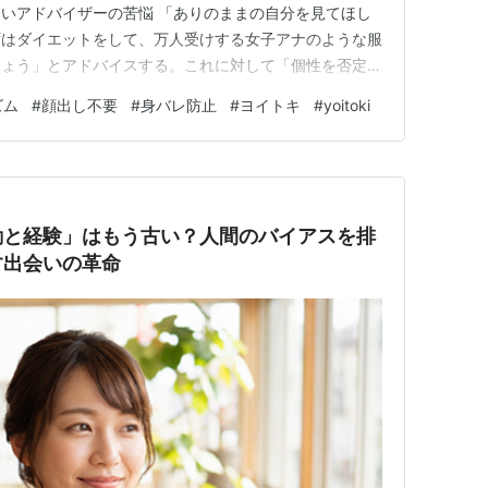
いアドバイザーの苦悩 「ありのままの自分を見てほし
ずはダイエットをして、万人受けする女子アナのような服
しょう」とアドバイスする。これに対して「個性を否定さ
が、実は現在の婚活市場のシステムが「顔写真で最初の足
ズム
#
顔出し不要
#
身バレ防止
#
ヨイトキ
#
yoitoki
っている以上、アドバイザーもそう指導するしか成婚させ
、奇跡の一枚で釣ったお見…
勘と経験」はもう古い？人間のバイアスを排
す出会いの革命