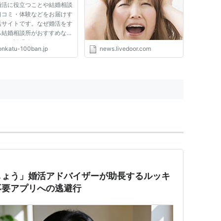
婚活に役立つことや結婚相談
口コミ・体験などをお届けす
活サイトです。なぜ婚活をす
ら結婚相談所がおすすめなの
しくご説明致します。 エキ
onkatu-100ban.jp
news.livedoor.com
ト恋愛・結婚の口コミ・評判
 エキサイト恋愛・結婚の口
や評判は良いですが、それは
のでしょうか？ 婚活を始...
しょう」婚活アドバイザーが助長するルッキ
不要アプリへの逃避行