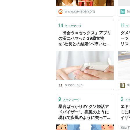
www.ca-japan.org
t
14
11
ブックマーク
ブ
「出会う＝セックス」アプリ
ダメ
の沼にハマった39歳女性
ーツ
を“社長との結婚”へ導いた婚
リス
活アドバイザー植草美幸の一
伝！
言 | 文春オンライン
る！
| 
bunshun.jp
d
9
6
ブックマーク
ブ
暴言ばっかりの“クソ婚活ア
エキ
ドバイザー”、疾風のように
ミに
現れて疾風のように去って行
イザー
く - コバろぐ
番.jp
婚活1