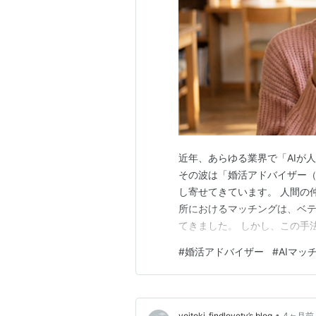
近年、あらゆる業界で「AIが
その波は「婚活アドバイザー
し寄せてきています。 人間の
所におけるマッチングは、ベ
てきました。 しかし、この手
ー個人の強烈なバイアス（偏
#
婚活アドバイザー
#
AIマッ
しいから、活発なこの女性が
なくても押し切ろう」このよう
•
yoitoki_findlovety’s blog
4ヶ月前