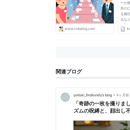
ーが
所の
る婚
るな
か詳
www.cobalog.com
k
サイ
は？
コミ
本当な
関連ブログ
•
yoitoki_findlovety’s blog
4ヶ月前
「奇跡の一枚を撮りま
ズムの呪縛と、顔出し