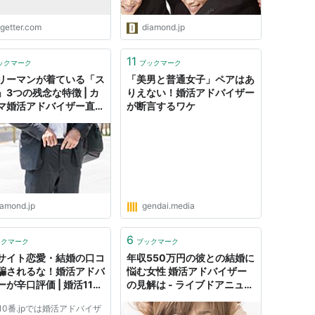
ogetter.com
diamond.jp
11
ックマーク
ブックマーク
リーマンが着ている「ス
「美男と普通女子」ペアはあ
」3つの残念な特徴 | カ
りえない！婚活アドバイザー
マ婚活アドバイザー直
が断言するワケ
「モテ男は仕事もでき
デキリーマンの作り方」
ダイヤモンド・オンライン
iamond.jp
gendai.media
6
ックマーク
ブックマーク
サイト恋愛・結婚の口コ
年収550万円の彼との結婚に
騙されるな！婚活アドバ
悩む女性 婚活アドバイザー
が辛口評価 | 婚活110
の見解は - ライブドアニュー
ス
10番.jpでは婚活アドバイザ