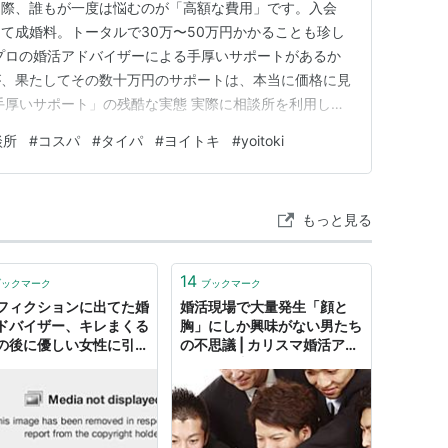
る際、誰もが一度は悩むのが「高額な費用」です。入会
て成婚料。トータルで30万〜50万円かかることも珍し
プロの婚活アドバイザーによる手厚いサポートがあるか
が、果たしてその数十万円のサポートは、本当に価格に見
手厚いサポート」の残酷な実態 実際に相談所を利用した
い実態が浮かび上がってきます。 「入会前は熱心だっ
談所
#
コスパ
#
タイパ
#
ヨイトキ
#
yoitoki
れた」 「月に数人、的外れな相手のプロフィールを機
際の悩みを相談しても、『…
もっと見る
14
ブックマーク
ブックマーク
フィクションに出てた婚
婚活現場で大量発生「顔と
ドバイザー、キレまくる
胸」にしか興味がない男たち
の後に優しい女性に引き
の不思議 | カリスマ婚活アド
せて「天使みたいな人」
バイザー直伝！「モテ男は仕
ロメロにさせており滅茶
事もできる！デキリーマンの
やり手かもしれない。
作り方」 | ダイヤモンド・オ
ンライン