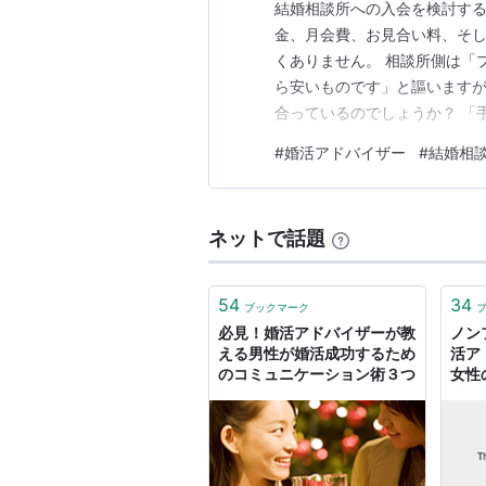
結婚相談所への入会を検討す
金、月会費、お見合い料、そし
くありません。 相談所側は「
ら安いものです」と謳います
合っているのでしょうか？ 「
人々の口コミを見ると、恐ろし
#
婚活アドバイザー
#
結婚相
たのに、入会した途端に放置さ
械的に送ってくるだけ」 「交
ネットで話題
54
34
ブックマーク
必見！婚活アドバイザーが教
ノン
える男性が婚活成功するため
活ア
のコミュニケーション術３つ
女性
合わ
とメ
苦茶