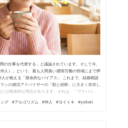
人間の仕事を代替する」と議論されています。そして今、
（仲人）」という、最も人間臭い感情労働の領域にまで押
仲人が抱える「致命的なバイアス」 これまで、結婚相談
テランの婚活アドバイザーの「勘と経験」に大きく依存し
法には致命的な弱点があります。それは、「アドバイザ
見・思い込み）」が混入することです。「この男性は大人
チング
#
アルゴリズム
#
仲人
#
ヨイトキ
#
yoitoki
合うだろう」「この人は年収が高いから、少し性格が合わ
に、担当者と反りが合わ…