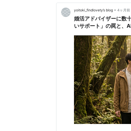
•
yoitoki_findlovety’s blog
4ヶ月前
婚活アドバイザーに数
いサポート」の罠と、A