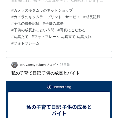
家の壁には、孫たちの写真がたくさん飾られています。
遊びに行くたびにその写真を見ながら、 「こんなに大き
#
カメラのキタムラのネットショップ
くなったね」 「この頃はこんなことがあったね」 と家族
#
カメラのキタムラ プリント サービス
#
成長記録
で思い出話をする時間が、とても素敵だなと感じていま
#
子供の成長記録
#
子供の成長
した。 「わが家でも、こんなふうに子どもの成長を残し
#
子供の成長あっという間
#
写真にこだわる
たい」 そう思ったのが、この写真を作り始めたきっかけ
#
写真たて
#
フォトフレーム 写真立て 写真入れ
です。 写真はスマホの中にも残せますが、私は"形に残る
#
フォトフレーム
思い出"も大切にしたいと思っ…
•
teruyamayoukoのブログ
23日前
私の子育て日記 子供の成長とバイト