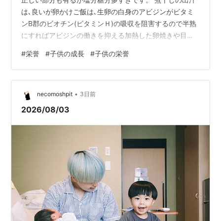
は､良いが卵かけご飯は､生卵の白身のアビジンがビタミ
ンB郡のビオチン(ビタミンＨ)の吸収を阻害するので半熟
にすればアビジンの働きを抑える加熱した卵焼きや目玉
焼き🍳やゆで卵が良い。 更に卵かけご飯は､醤油混ぜる事
#
栄誉
#
子供の成長
#
子供の栄誉
も有るので其れ塩分が多すぎます。 納豆は､別の物で代用
も可能ですし他の大豆食品とヨーグルト等の発酵食品で
も代用可能です。 魚の塩焼き塩分が多すぎますEPAや
•
DHAが取れると言っても刺身が一番取れるし以外に刺身
necomoshpit
3日前
の方が塩分摂取量抑えられるのでと言ってもフライにし
2026/08/03
ても微量に残りますし…