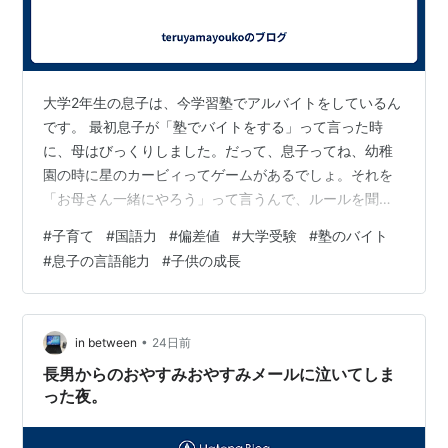
大学2年生の息子は、今学習塾でアルバイトをしているん
です。 最初息子が「塾でバイトをする」って言った時
に、母はびっくりしました。だって、息子ってね、幼稚
園の時に星のカービィってゲームがあるでしょ。それを
「お母さん一緒にやろう」って言うんで、ルールを聞い
たんだけど、何回聞いても全然わからなかったんです。
#
子育て
#
国語力
#
偏差値
#
大学受験
#
塾のバイト
説明が下手というか・・・中学受験の時にも、一緒に勉
#
息子の言語能力
#
子供の成長
強して、物理的な問題を、息子は「わかった！」って言
ったんだけれど、「じゃ、説明して」って息子に言っ
て、何度も説明してもらってもさっぱりなんです。 そん
な息子が出来るわけがないと思い、ホントは良くないん
•
in between
24日前
だけど、「やめたほうがいいんじゃないの」って言っ…
長男からのおやすみおやすみメールに泣いてしま
った夜。