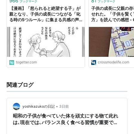
966
81
ブックマーク
ブックマーク
【漫画】「怒られると絶望する子」が
子供の成長に父親の存
親となり、子供の成長につながる「叱
せれた。「子供を賢く
る時の5つルール」に集まる共感の声
方」を読んでの感想 - Cr
「こんなふうに叱って欲しかった」
Life
togetter.com
crossmodelife.com
関連ブログ
•
yoshikazukoの日記
3日前
昭和の子供が食べていた体を頑丈にする物て此れ
は､現在では､バランス良く食べる習慣が重要です
の現在では､あまり関係無いですよ。