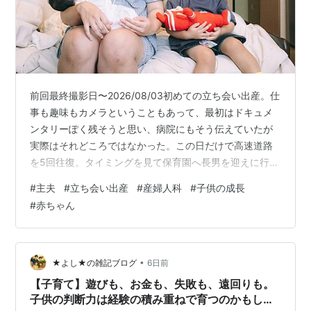
前回最終撮影日〜2026/08/03初めての立ち会い出産。仕
事も趣味もカメラということもあって、最初はドキュメ
ンタリーぽく残そうと思い、病院にもそう伝えていたが
実際はそれどころではなかった。この日だけで高速道路
を5回往復。タイミングを見て保育園へ長男を迎えに行っ
たりと、朝からずっと慌ただしかった。自宅から病院ま
#
主夫
#
立ち会い出産
#
産婦人科
#
子供の成長
では決して近くない。「もっと近い病院にすればいいの
#
赤ちゃん
に」と思う人もいるかもしれない。でも、この病院で産
みたいと願ったのは相方だった。毎日血圧に注意しなが
ら、10か月お腹で育て、命がけで産むのは僕ではない。
だからこそ、その願いだけは叶えてあげたかった。出産
•
★よし★の雑記ブログ
6日前
にかかった時間は約4時間。超安産だっ…
【子育て】遊びも、お金も、失敗も、遠回りも。
子供の判断力は経験の積み重ねで育つのかもしれ