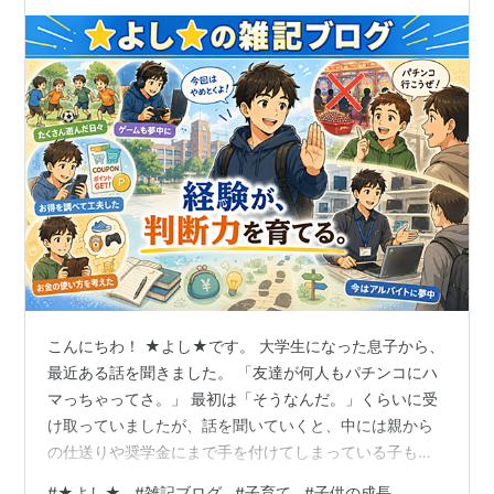
ません。
こんにちわ！ ★よし★です。 大学生になった息子から、
最近ある話を聞きました。 「友達が何人もパチンコにハ
マっちゃってさ。」 最初は「そうなんだ。」くらいに受
け取っていましたが、話を聞いていくと、中には親から
の仕送りや奨学金にまで手を付けてしまっている子もい
るそうです。 遊びを最優先し、単位を落としそうになっ
#
★よし★
#
雑記ブログ
#
子育て
#
子供の成長