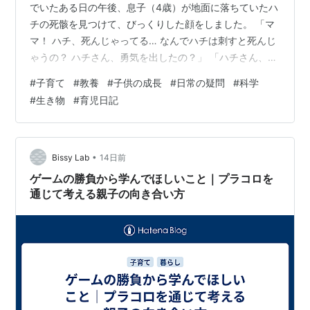
でいたある日の午後、息子（4歳）が地面に落ちていたハ
チの死骸を見つけて、びっくりした顔をしました。 「マ
マ！ ハチ、死んじゃってる… なんでハチは刺すと死んじ
ゃうの？ ハチさん、勇気を出したの？」 「ハチさん、勇
気を出したの？」というかわいい言葉に、思わず笑っち
#
子育て
#
教養
#
子供の成長
#
日常の疑問
#
科学
ゃいました。息子はハチをじーっと見て「痛かったのか
#
生き物
#
育児日記
な…」と心配そうにしていました。 （心の声：4歳でハチ
の命の仕組みまで気になるなんて、優しい心だなあ…笑
っちゃったけど、正直私も「なんで刺したら死ぬんだろ
う？」ってちゃんと説明できる自信がなかった。困った
•
Bissy Lab
14日前
なあ。でもこの質問、子どもの成…
ゲームの勝負から学んでほしいこと｜プラコロを
通じて考える親子の向き合い方