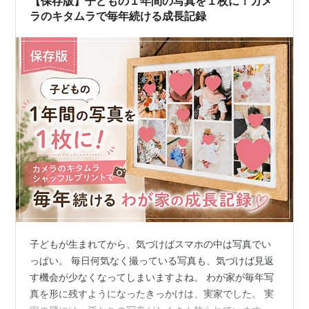
【保存版】子どもの１年間の写真を１枚に！カメ
自分の子供の成長を感じられる物差し…
ラのキタムラで毎年続ける成長記録
子どもが生まれてから、気づけばスマホの中は写真でい
っぱい。 毎日何気なく撮っている写真も、気づけば見返
す機会が少なくなってしまいますよね。 わが家が毎年写
真を形に残すようになったきっかけは、実家でした。 実