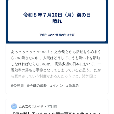
あっっっっっっっつい！ 虫とか鳥とかも活動をやめるく
らいの暑さなのに、人間はどうしてこうも暑い中を活動
しなければならないのか。 高温多湿の日本において、一
番効率の落ちる季節となってしまっていると思う。 だか
ら夏休みっていう制度があるんだろうけど、諸外国と比
べて休みが少ない。 日本人はもっと休んでいいと思う。
#
公務員
#
子供の成長
#
イオン
#
激混み
他人の子供の成長は早いと言います。 普段から見てない
からだろうけど、自分の子供の成長ってなかなか感じら
れないです。 長男が「靴ちっちゃい」というもんだか
•
ら、近所のイオンに靴を買いに行きました。 足が大きく
たぬ吉のつぶやき
22日前
なってる。 足のサイズなんて普段から気にしないから、