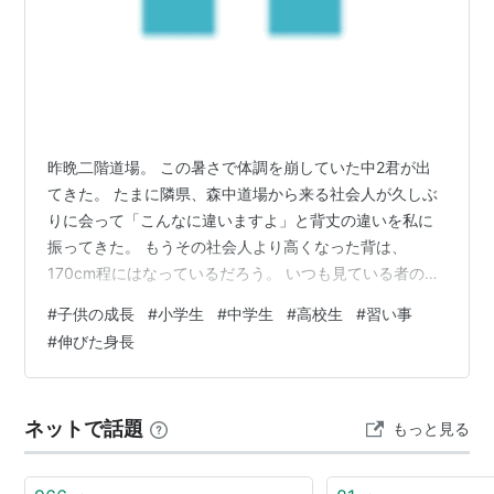
昨晩二階道場。 この暑さで体調を崩していた中2君が出
てきた。 たまに隣県、森中道場から来る社会人が久しぶ
りに会って「こんなに違いますよ」と背丈の違いを私に
振ってきた。 もうその社会人より高くなった背は、
170cm程にはなっているだろう。 いつも見ている者の眼
には、その成長が分かり難い。 そして久しぶりに、〇ち
#
子供の成長
#
小学生
#
中学生
#
高校生
#
習い事
ゃんと鍛錬の組み合わせになった。 互いに身体突き蹴り
#
伸びた身長
合う対鍛錬は痛かった、こんなに重い体になっていると
はの実感で。 身長160cmにちょっと届かない身体は太っ
ていない、でも突き蹴り重い。 特に腹筋は「少し割れて
ネットで話題
もっと見る
いる」と言う程で固い、脂肪感が無い筋肉質。 週3回稽
古＋片道40分を通学する強さ…