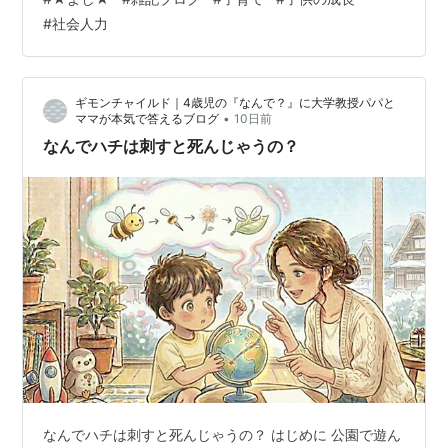
ている子も少なくないとのことでした。 もちろん、これ
#
社会人力
は息子の周りで起きている話です。 大学生全員がそうだ
とは思っていませんし、僕個人としてパチンコをする人
を否定したいわけでもありません。 ただ、大学生になる
ギモンチャイルド｜4歳児の『なんで？』に大学教授パパと
と一気に自由が増えるのは事実です。 その「自由」は本
•
ママが本気で答えるブログ
10日前
人にとって快適な反面、すべてが「…
なんでハチは刺すと死んじゃうの？
なんでハチは刺すと死んじゃうの？ はじめに 公園で遊ん