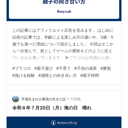
この記事にはアフィリエイト広告を含みます。 はじめに
以前の記事では、年齢による楽しみ方の違いや、3歳・5
歳でも遊べた理由について紹介しました。 今回はそこか
ら一歩進んで、親としてゲームの勝敗をどのように捉え
ているかを書いていきます。 ▶プラコロは何歳から遊べ
る？｜対象年齢8歳以上のプラコロを3歳・5歳と遊んで
#
プラコロ
#
親子遊び
#
子育て
#
子供の成長
#
勝負
分かった親子の楽しみ方4ステップ その中で感じたこと
#
負ける経験
#
感情との向き合い方
#
親子時間
があります。 それは、プラコロは単純に「ポケモンのお
もちゃ」や「対戦ゲーム」というだけではなく、子ども
と一緒に「勝負」について考えるきっかけになるおもち
ゃだったということです。 ゲームには勝ち負けがありま
•
平成生まれ公務員の生きた証
17日前
す。 勝てば嬉しい。 負ければ悔…
令和８年７月20日（月）海の日 晴れ