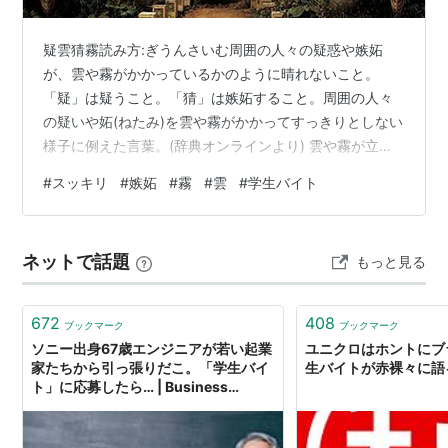
疑雲猜霧読み方:ぎうんさいむ周囲の人々の疑惑や嫉妬
が、雲や霧がかかっているかのように晴れないこと。
「疑」は疑うこと。「猜」は嫉妬すること。周囲の人々
の疑いや妬(ねたみ)を雲や霧がかかってすっきりとしない
様子に例えた言葉。(辞典オンラインより) 雲や霧が立ち
込めた状態って当たり前だけどスッキリしませんね。で
#
スッキリ
#
嫉妬
#
霧
#
雲
#
学生バイト
も、学生バイトは別としても常勤で働き始めると完全に
スッキリした状態ってむしろほとんどなくなりますよ
ね。 いつでも、何かがやりかけだったり誰かの問題が噴
ネットで話題
もっと見る
火寸前だったり、そんな中で、少しでも笑えることを見
つけてめげずに先に進むしかなさそうです。 でも、だか
らと言って疑いや妬みを放っておいたらろくな…
672
408
ブックマーク
ブックマーク
ソニー出身67歳エンジニアが若い起業
ユニクロはホントにブ
家たちから引っ張りだこ。「学生バイ
生バイトが赤裸々に語
ト」に応募したら… | Business
Insider Japan