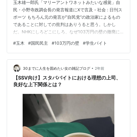
玉木雄一郎氏「マリーアントワネットみたいな感覚」自
民・小野寺政調会長の発言報道にXで言及 - 社会 : 日刊ス
ポーツ もちろん元の発言が”自民党”の政治家によるもの
であることに対しての批判はありうると思う。しかし
だ。NHKにしろどこにしろ、なぜ103万円の壁の撤廃に
学生を使うんだ？本当に困っている層を、親の控除とい
#
玉木
#
国民民主
#
103万円の壁
#
学生バイト
うような、いわば”ブルジョア的”な目的で働かせようとし
ている、ということには、玉木氏の考えは至らないよう
だ。むしろマリーアントワネットのような人は玉木氏だ
•
と思う。 もちろん玉木氏には本当の理由を隠している。
30までに人生を固めたい女の雑記ブログ
2年前
彼は要は学生のことなど考えているわけではなく、安い
【SSV向け】スタババイトにおける理想の上司、
労働力を学生で賄っているサー…
良好な上下関係とは？