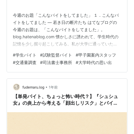
今週のお題「こんなバイトをしてました」 １．こんなバ
イトをしてました — 若き日の断片たち はてなブログの
今週のお題は、「こんなバイトをしてました」。
blog.hatenablog.com 懐かしさに誘われて、学生時代の
記憶を少し掘り起こしてみる。私が大学に通っていた当
時は、まだインターネットが今ほど身近ではなかった時
#
学生バイト
#
試験監督バイト
#
甲子園案内スタッフ
代。アルバイトを探すのも「フロムA」などの求人誌や、
#
交通量調査
#
司法書士事務所
#
大学時代の思い出
大学構内の掲示板が主な情報源だった。特に後者の場
合、履歴書が不要なので、よく休み時間にチェックした
もの。紙のチラシを手に、電話ボックスから問い合わせ
をしていたあの頃が、今となっては妙に愛おしい。そん
•
fudemaru.log
1年前
な時代に、私は４年間でいくつ…
【単発バイト、ちょっと怖い時代？】『シュシュ
女』の炎上から考える「顔出しリスク」とバイト
選び