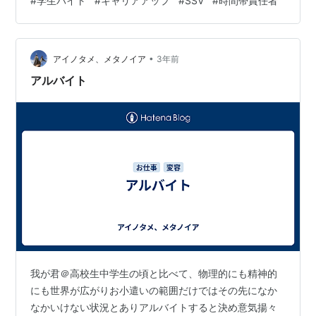
#
学生バイト
#
キャリアアップ
#
SSV
#
時間帯責任者
はどんな上司であるべきなのか 考え直す良いきっかけに
なりました 現場とマネジメントでギャップを感じ悲しか
った 自分一人で解決できなかったことが悔しかった SSV
責任者である自身の課題は何か 現場と責任者も、抱えて
•
アイノタメ、メタノイア
3年前
る責任は同…
アルバイト
我が君＠高校生中学生の頃と比べて、物理的にも精神的
にも世界が広がりお小遣いの範囲だけではその先になか
なかいけない状況とありアルバイトすると決め意気揚々