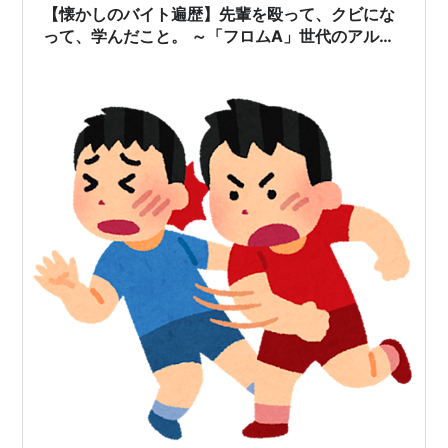
という仕事が特に記憶に残っています。 一番長く働いた
【懐かしのバイト遍歴】先輩を殴って、クビにな
のが、小さな土木コンサルみたいな事務所…
って、学んだこと。 ～「フロムA」世代のアルバ
イト回顧録〜