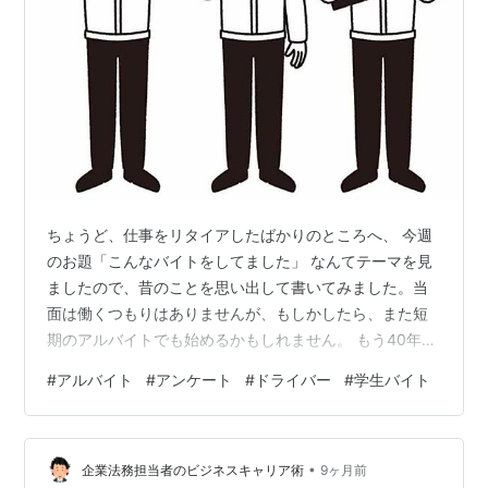
ちょうど、仕事をリタイアしたばかりのところへ、 今週
のお題「こんなバイトをしてました」 なんてテーマを見
ましたので、昔のことを思い出して書いてみました。当
面は働くつもりはありませんが、もしかしたら、また短
期のアルバイトでも始めるかもしれません。 もう40年も
前の話になりますが、大学時代は、前半はクラブ活動、
#
アルバイト
#
アンケート
#
ドライバー
#
学生バイト
後半はアルバイトを中心に日々の生活が回っており、そ
の合間に学校に行ってるような学生でした。 スーパーの
店員、土方、交通量調査、などいろいろな種類のアルバ
•
イトはしましたが、地方都市だったので、田舎ならでは
企業法務担当者のビジネスキャリア術
9ヶ月前