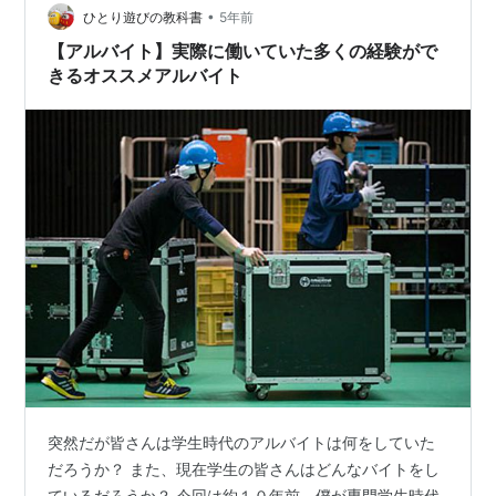
•
トは必須なの？ 一番まずいケースは。。。 編集後記 イ
ひとり遊びの教科書
5年前
ギリスでバイト！ さて今回はイギリスでのバイトについ
【アルバイト】実際に働いていた多くの経験がで
て。イギリスに進学する…
きるオススメアルバイト
突然だが皆さんは学生時代のアルバイトは何をしていた
だろうか？ また、現在学生の皆さんはどんなバイトをし
ているだろうか？ 今回は約１０年前、僕が専門学生時代