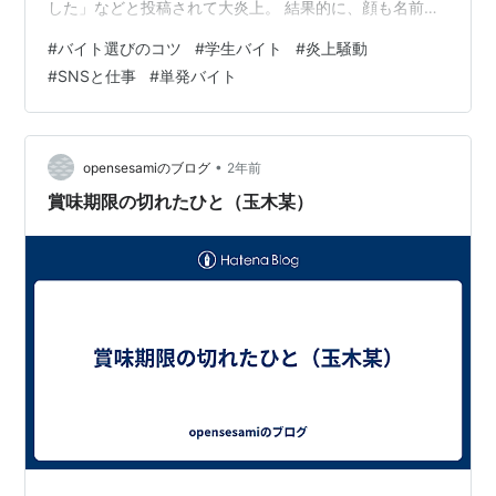
した」などと投稿されて大炎上。 結果的に、顔も名前も
大学も勤務先も…全部晒される大ごとになっていまし
#
バイト選びのコツ
#
学生バイト
#
炎上騒動
た。 正直、あれを見て「うわ、自分がああなったら終わ
#
SNSと仕事
#
単発バイト
りじゃん…」って思った人、多いんじゃないでしょう
か。 私も、その一人です。 炎上のハードル、低すぎな
い？ 昔はバイト中に悪ふざけしてSNSに上げた「バイト
テロ」がよく問題になってましたよね。 でも最近は、
•
opensesamiのブログ
2年前
「ちょっと無愛想だった」とか「態…
賞味期限の切れたひと（玉木某）