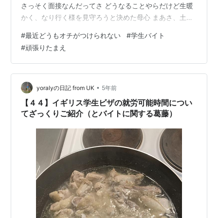
さっそく面接なんだってさ どうなることやらだけど生暖
かく、なり行く様を見守ろうと決めた母心 まあさ、土日
に昼まで寝てるよりいいと思うわよ 今日はここまで、ま
#
最近どうもオチがつけられない
#
学生バイト
た明日
#
頑張りたまえ
•
yoralyの日記 from UK
5年前
【４４】イギリス学生ビザの就労可能時間につい
てざっくりご紹介（とバイトに関する葛藤）