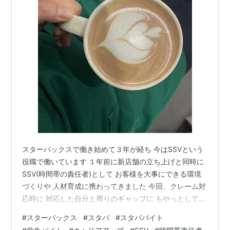
スターバックスで働き始めて３年が経ち 今はSSVという
役職で働いています １年前に新店舗の立ち上げと同時に
SSV(時間帯の責任者)として お客様を大事にできる環境
づくりや 人材育成に携わってきました 今回、クレーム対
応時に 対応した自分と周りのギャップに もやっとしてし
まったことから 上司である自分の立ち居振る舞いについ
#
スターバックス
#
スタバ
#
スタババイト
て 現場とマネジメントのギャップを埋めるためには 自分