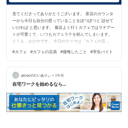
見てくださってありがとうございます。 茶店のカウンタ
ーから今日も自分の思っていることをぽつぽつと 話せて
いければ と思います。 最近よく行くカフェではラテアー
トが可愛くて、いつもカフェラテを頼んでしまいます。
どうも、おひやです。 今日のテーマは「カフェの店
員」。語っていきたいと思います。 大学生時代、バイト
#
カフェ
#
カフェの店員
#
後悔したこと
#
学生バイト
される方って多いと思います。 私も大学1年の時からバイ
トをしていて、生活していました。 当時は何も考えず応
募して、ファーストフード店でバイトをしていました。
•
しかし、大学生の終わりから社会人の現在で思うことが
picocのだいありぃ
5年前
一つ。 カフェの店員になっとけばよかった……。 この後
在宅ワークを始めるなら…
悔の気持ちがずっと残っています…
皆様、お久しぶりでございます。 picocです(^_-)-☆ ずっ
とタブレットが故障して早３か月… ついにパソコンを購