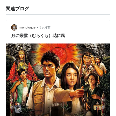
関連ブログ
•
monologue
5ヶ月前
月に叢雲（むらくも）花に風