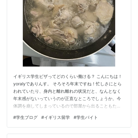
イギリス学生ビザってどのくらい働ける？ こんにちは！
yoralyでありんす。 そろそろ年末ですね！忙しさにとら
われていたり、身内と離れ離れの状況だと、なんとなく
年末感がないっていうのが正直なところでしょうか。今
体調を崩してしまっているので部屋から出ることもため
らわれ、寂しさはより一層というものです。早くよくな
#
学生ブログ
#
イギリス留学
#
学生バイト
るよう努力します。 イギリス学生ビザってどのくらい働
ける？ イギリスでバイト！ 後は個人的なバイトに関する
葛藤をお送りします。 ONとOFFのバランスが大事 バイ