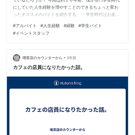
にしていた人生経験を増やすことのできるちょっと変わ
ったオススメのバイトを紹介する。 ・学生時代はお金が
ない 学生時代といえば、とにかく貧乏生活だ。 僕は奨学
#
アルバイト
#
人生経験
#
経験
#
学生バイト
金を満額借りていたが、その中から家賃、水道、光熱
#
イベントスタッフ
費、食費を出してそこから授業で使う機材や実習費用な
ども出していると自由に使えるお金なんてほとんどな
い。 時には甘えさせて貰って先生の脛をかじり、時には
電気とガス代が払えず水シャワーで過ごし、時には少し
•
喫茶店のカウンターから
5年前
でも水道光熱費を下げる！という大義名分の元…
カフェの店員になりたかった話。