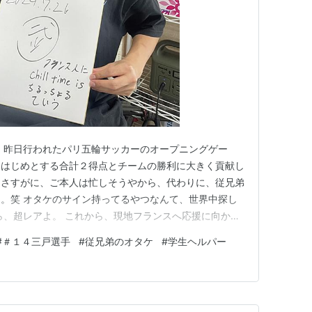
 昨日行われたパリ五輪サッカーのオープニングゲー
をはじめとする合計２得点とチームの勝利に大きく貢献し
。さすがに、ご本人は忙しそうやから、代わりに、従兄弟
。笑 オタケのサイン持ってるやつなんて、世界中探し
ら、超レアよ。 これから、現地フランスへ応援に向かう
協会が用意したファミリーシートやから、VIP席に次い
#
＃１４三戸選手
#
従兄弟のオタケ
#
学生ヘルパー
をつけてな！ この汚い字のオタケのサインは、わが家の
リンピック・サッカー男…