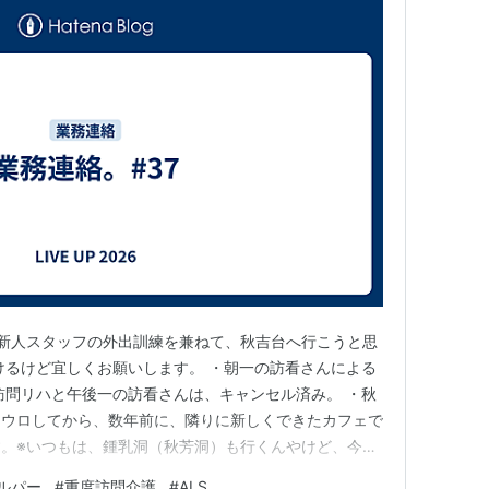
、新人スタッフの外出訓練を兼ねて、秋吉台へ行こうと思
けるけど宜しくお願いします。 ・朝一の訪看さんによる
訪問リハと午後一の訪看さんは、キャンセル済み。 ・秋
ロウロしてから、数年前に、隣りに新しくできたカフェで
。※いつもは、鍾乳洞（秋芳洞）も行くんやけど、今回
うことで。 ・シフトの都合上、１４：３０には自宅へ
ルパー
#
重度訪問介護
#
ALS