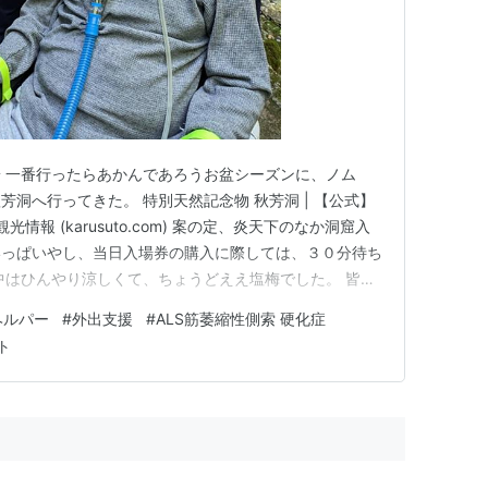
 一番行ったらあかんであろうお盆シーズンに、ノム
洞へ行ってきた。 特別天然記念物 秋芳洞 | 【公式】
情報 (karusuto.com) 案の定、炎天下のなか洞窟入
いっぱいやし、当日入場券の購入に際しては、３０分待ち
中はひんやり涼しくて、ちょうどええ塩梅でした。 皆さ
ut You (Part 4) ft. Sandro Cavazza
ヘルパー
#
外出支援
#
ALS筋萎縮性側索 硬化症
ト