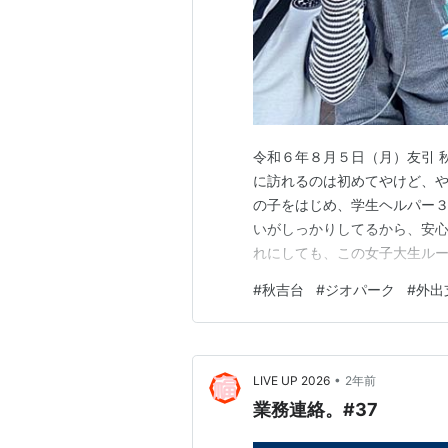
令和６年８月５日（月）友引 
に訪れるのは初めてやけど、や
の子をはじめ、学生ヘルパー
いがしっかりしてるから、安心
れにしても、この女子大生ル
ボクんちの近所に住んでると
#
秋吉台
#
ジオパーク
#
外出
も物怖じせずシフトを埋めてく
えたあと、彼女はボクに向かっ
•
LIVE UP 2026
2年前
業務連絡。#37