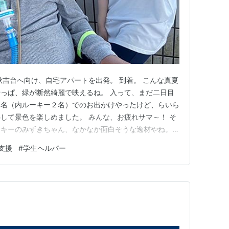
秋吉台へ向け、自宅アパートを出発。 到着。 こんな真夏
っぱ、緑が断然綺麗で映えるね。 入って、まだ二日目
３名（内ルーキー２名）でのお出かけやったけど、らいら
して景色を楽しめました。 みんな、お疲れサマ～！ そ
ーキーのみずきちゃん、なかなか面白そうな逸材やね。
いうこともあって、まだ入って間もないのに、ワンオペで
支援
#
学生ヘルパー
れて助かってるんやけど、、、 この翌日、６連勤を終
て「さすがに、６日連…