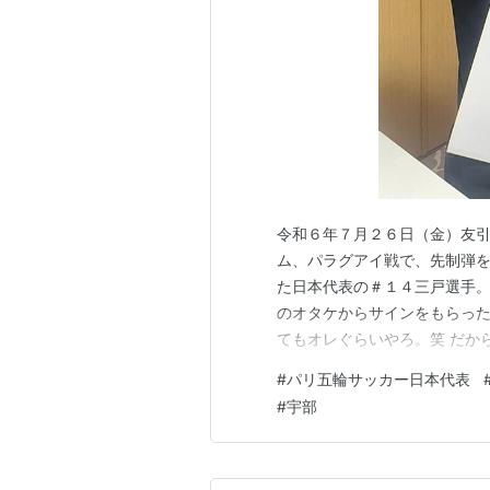
令和６年７月２６日（金）友引
ム、パラグアイ戦で、先制弾
た日本代表の＃１４三戸選手
のオタケからサインをもらった
てもオレぐらいやろ。笑 だか
オタケ。座席は、日本サッカー
#
パリ五輪サッカー日本代表
でええ眺めのはず。 ほな、気
#
宇部
家宝にするわ。笑 １．パリオ