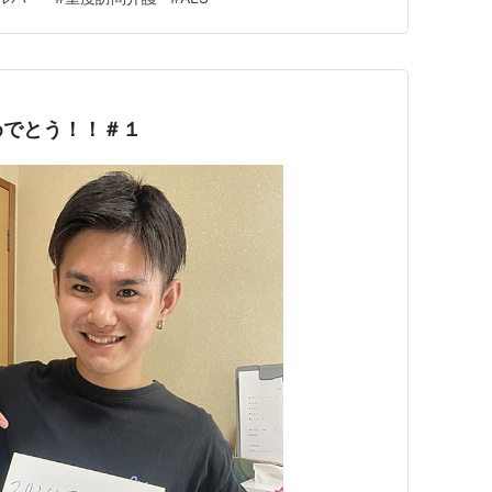
一時間弱だったと思う。 ・午後から出勤のノムラ姐さ
例のマニュアルの件を…
めでとう！！＃１