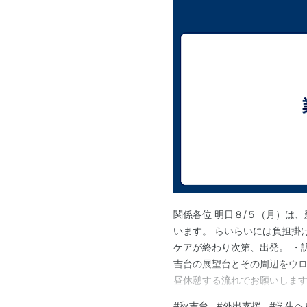
関係各位 明日８/５（月）は
います。 らいらいには負担掛
ケアが終わり次第、出発。 ・
吉台の展望台とその周辺をウ
昼休憩する流れでお願いします
は時間がないからまた次回とい
#
秋吉台
#
外出支援
#
学生ヘ