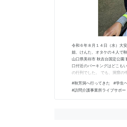
令和６年８月１４日（水）大安
姐、けんた、オタケの４人で秋芳
山口県美祢市 秋吉台国定公園 観光
口付近のパーキングはどこも
の行列でした。 でも、洞窟の
ん、お疲れ様でした！ Avicii - Witho
#
秋芳洞へ行ってきた
#
学生
#
訪問介護事業所ライブサポー