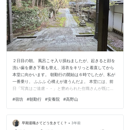
２日目の朝。 風呂こそ入り損ねましたが、起きると顔を
洗い歯を磨き下着も替え、浴衣をキリっと着直してから
本堂に向かいます。 朝勤行の開始は６時でしたが、私が
一番乗り。 ふふふ 心構えが違うんだよ。 本堂には、前
日「写真はご遠慮・・」と窘められた住職さんが既にい
らっしゃいました。 住「浴衣でのご参加は遠慮いただい
#
宿坊
#
朝勤行
#
安養院
#
高野山
ています」 赤「はっ、着替えてきます」 またやっちまっ
たよ・・・ 慌てて着替えて戻ってくる頃はほぼ６時で、
既に十数人が集まっていらっしゃいました。 きっと 「こ
•
んなギリギリにやってきて、心構えが足りないんだよ」
早期退職さてどう生きてく？
3年前