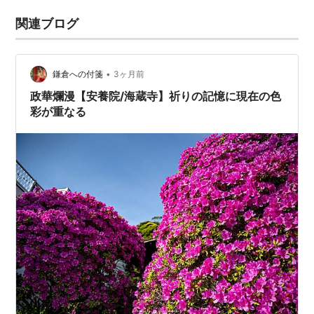
関連ブログ
•
鎌倉への付箋
3ヶ月前
政華爛漫【安養院/海蔵寺】祈りの記憶に現在の色
彩が重なる