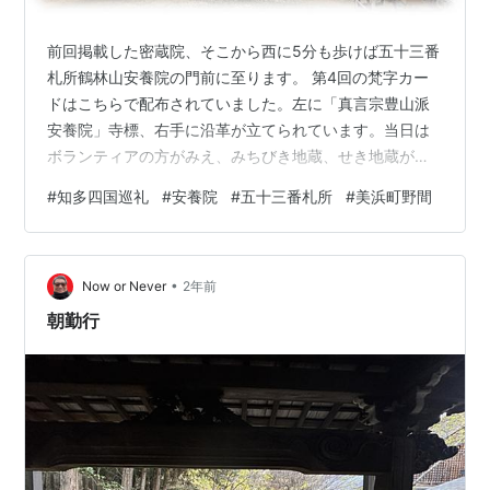
前回掲載した密蔵院、そこから西に5分も歩けば五十三番
札所鶴林山安養院の門前に至ります。 第4回の梵字カー
ドはこちらで配布されていました。左に「真言宗豊山派
安養院」寺標、右手に沿革が立てられています。当日は
ボランティアの方がみえ、みちびき地蔵、せき地蔵が霊
験あらたかなのでお参りを盛んに勧められました。 安養
#
知多四国巡礼
#
安養院
#
五十三番札所
#
美浜町野間
院沿革 「当院は白河天皇初定の大御堂寺一山の一院で南
ノ坊と称し、江戸時代に安養院と改称。明治になり、意
雲院、圓明院、 龍松院を合併し現在に至る。本尊は中心
•
に阿弥陀如来、両脇侍に観世音菩薩、勢至菩薩を従えた
Now or Never
2年前
弥陀三尊仏である。この地で源義朝公と共に無念の最後
朝勤行
を遂げられた第一の郎党、鎌田政清の次男…