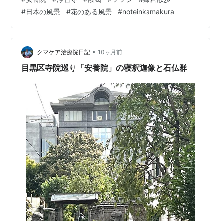
のも、この道の魅力だと思います。 訪れるたびに、違う
#
日本の風景
#
花のある風景
#
noteinkamakura
季節に出会える——そんな当たり前の豊かさを、あらた
めて感じました。 浄智寺総門 安養院 段葛
•
クマケア治療院日記
10ヶ月前
目黒区寺院巡り「安養院」の寝釈迦像と石仏群