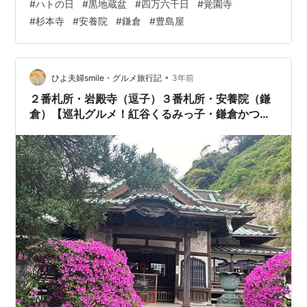
#
ハトの日
#
黒地蔵盆
#
四万六千日
#
覚園寺
#
杉本寺
#
安養院
#
鎌倉
#
豊島屋
•
ひよ夫婦smile・グルメ旅行記
3年前
２番札所・岩殿寺（逗子）３番札所・安養院（鎌
倉）【巡礼グルメ！紅谷くるみっ子・鎌倉かつ亭
あら珠！坂東三十三観音巡礼】