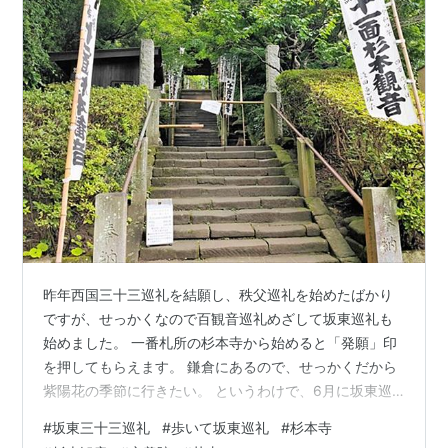
昨年西国三十三巡礼を結願し、秩父巡礼を始めたばかり
ですが、せっかくなので百観音巡礼めざして坂東巡礼も
始めました。 一番札所の杉本寺から始めると「発願」印
を押してもらえます。 鎌倉にあるので、せっかくだから
紫陽花の季節に行きたい。 というわけで、6月に坂東巡
礼も始めました。 1-4番はレンタサイクルで 1番杉本寺
#
坂東三十三巡礼
#
歩いて坂東巡礼
#
杉本寺
妙法寺（苔寺） 3番札所 安養院田代寺 1-4番はレンタサ