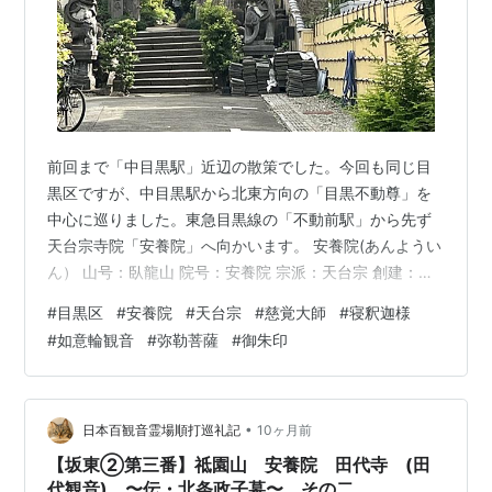
前回まで「中目黒駅」近辺の散策でした。今回も同じ目
黒区ですが、中目黒駅から北東方向の「目黒不動尊」を
中心に巡りました。東急目黒線の「不動前駅」から先ず
天台宗寺院「安養院」へ向かいます。 安養院(あんようい
ん） 山号：臥龍山 院号：安養院 宗派：天台宗 創建：平
安時代初期 開山：慈覚大師円仁 中興年：寛永元年
#
目黒区
#
安養院
#
天台宗
#
慈覚大師
#
寝釈迦様
（1624） 中興：唱岳長音 安養院の縁起 臥龍山安養院
#
如意輪観音
#
弥勒菩薩
#
御朱印
は、平安時代に天台宗第三世慈覚大師によって開かれた
由緒ある寺院です。中興開山は唱岳長音木喰上人です。
寛永元年（1624）に再建され、金色八尺の寝釈迦様 （涅
槃像）を安置供養されました。その像を御本尊としたこ
•
日本百観音霊場順打巡礼記
10ヶ月前
とで、「寝釈迦寺」と呼ばれ、…
【坂東②第三番】祗園山 安養院 田代寺 (田
代観音) 〜伝・北条政子墓〜 その二