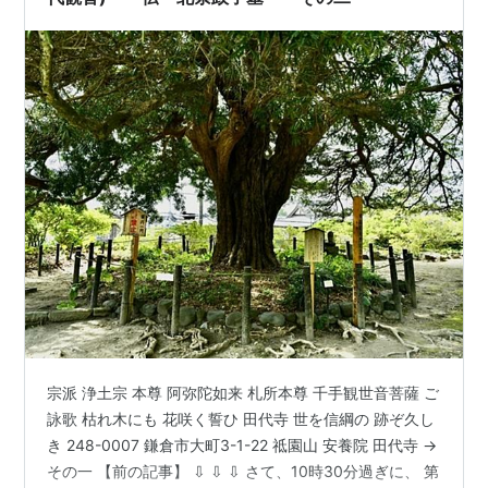
宗派 浄土宗 本尊 阿弥陀如来 札所本尊 千手観世音菩薩 ご
詠歌 枯れ木にも 花咲く誓ひ 田代寺 世を信綱の 跡ぞ久し
き 248-0007 鎌倉市大町3-1-22 祗園山 安養院 田代寺 →
その一 【前の記事】 ⇩ ⇩ ⇩ さて、10時30分過ぎに、 第