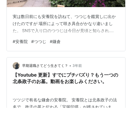
実は数日前にも安養院を訪ねて、つつじを鑑賞しに出か
けたのですが 場所によって咲き具合がかなり違いまし
た。 SNSで入り口のつつじは今日が見頃と知らされ....
#
安養院
#
つつじ
#
鎌倉
•
早期退職さてどう生きてく？
3年前
【Youtube 更新】すでにプチバズり？もう一つの
北条政子のお墓。動画をお楽しみください。