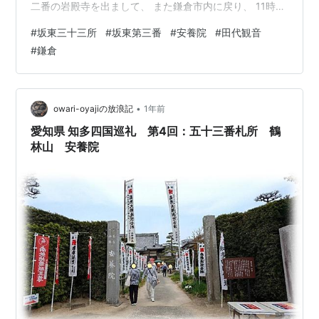
二番の岩殿寺を出まして、 また鎌倉市内に戻り、 11時少
し前になって、 第三番の安養院に着きました。 手元のガ
#
坂東三十三所
#
坂東第三番
#
安養院
#
田代観音
イドブックには、 無料の駐車場があると書かれています
#
鎌倉
が 現在は駐車することが出来ません。 斜向かいのリパー
ク鎌倉大町2丁目に、 カローラツーリングを駐車しまし
た。 この寺は、長楽寺・善導寺・田代寺という、 三つの
前身寺院が関係しており…
•
owari-oyajiの放浪記
1年前
愛知県 知多四国巡礼 第4回：五十三番札所 鶴
林山 安養院