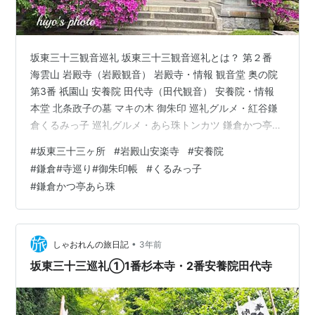
坂東三十三観音巡礼 坂東三十三観音巡礼とは？ 第２番
海雲山 岩殿寺（岩殿観音） 岩殿寺・情報 観音堂 奥の院
第3番 祇園山 安養院 田代寺（田代観音） 安養院・情報
本堂 北条政子の墓 マキの木 御朱印 巡礼グルメ・紅谷鎌
倉くるみっ子 巡礼グルメ・あら珠トンカツ 鎌倉かつ亭
あら珠 総本店・情報 最後に 坂東三十三観音巡礼 今年か
#
坂東三十三ヶ所
#
岩殿山安楽寺
#
安養院
ら始めた「坂東三十三観音巡礼」 今回は、神奈川県（鎌
#
鎌倉#寺巡り#御朱印帳
#
くるみっ子
倉・逗子）にある ２番札所（岩殿寺）３番札所（安養
#
鎌倉かつ亭あら珠
院）に伺いました 坂東三十三観音巡礼とは？ 鎌倉時代初
期に開設された「坂東三十三観音」です。札所は鎌倉を
出発地に、 関東7県（神奈川県・埼玉県・東京都・群馬
県・栃…
•
しゃおれんの旅日記
3年前
坂東三十三巡礼①1番杉本寺・2番安養院田代寺