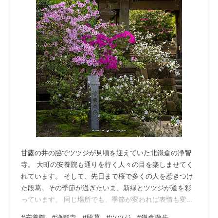
甘露の井の脇でツツジが見頃を迎えていた北鎌倉の浄智
寺。 大町の安養院も通りを行く人々の目を楽しませてく
れています。 そして、先日まで桜で多くの人を惹きつけ
た段葛。その季節が過ぎたいま、新緑とツツジが道を彩
っています。 同じ場所でも、季節が変われば表情も変わ
る。 賑わいの余韻の中で、静かに移ろう景色を楽しめる
#
安養院
#
浄智寺
#
段葛
#
ツツジ
#
鎌倉散歩