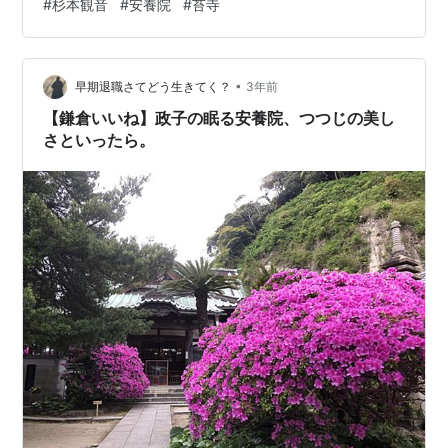
#
杉本観音
#
安養院
#
苔寺
イクルで 私は車の運転ができないし、さらにバスの便も
悪いので、1番から4番は鎌倉駅前のレンタサイクルを借
りて周りました。 鎌倉レンタサイクル駅前店 - 鎌倉市観
光協会 | 時を楽しむ、旅がある。～鎌倉観光公式ガイド
•
早期退職さてどう生きてく？
3年前
～ 最初の1時…
【鎌倉いいね】政子の眠る安養院、つつじの美し
さといったら。