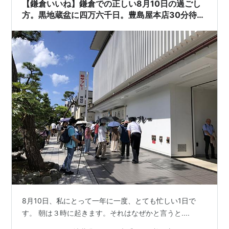
くらい思われたんだろなあ・・・ 法話から始まり、参加
【鎌倉いいね】鎌倉での正しい8月10日の過ごし
者の質問に住職が答える質疑…
方。黒地蔵盆に四万六千日。豊島屋本店30分待ち
で鳩サブレー購入。
8月10日、私にとって一年に一度、とても忙しい1日で
す。 朝は３時に起きます。それはなぜかと言うと....