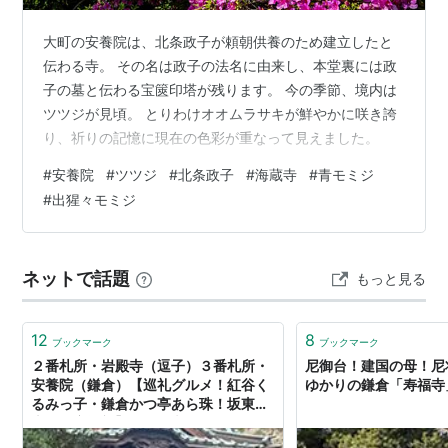
大町の安養院は、北条政子が頼朝供養のため建立したと
伝わる寺。 その名は政子の法名に由来し、本堂裏には政
子の墓と伝わる宝篋印塔が残ります。 今の季節、境内は
ツツジが見頃。 とりわけオオムラサキが鮮やかに咲き誇
り、祈りの記憶に現在の色彩が重なって見えました。
#
安養院
#
ツツジ
#
北条政子
#
海蔵寺
#
青モミジ
#
出猩々モミジ
ネットで話題
もっと見る
12
8
ブックマーク
ブックマーク
２番札所・岩殿寺（逗子）３番札所・
尼御台！建国の母！尼
安養院（鎌倉）【巡礼グルメ！紅谷く
ゆかりの鎌倉「寿福寺
るみっ子・鎌倉かつ亭あら珠！坂東三
十三観音巡礼】 - ひよ夫婦smile・グ
ルメ旅行記