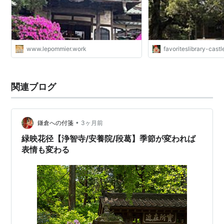
www.lepommier.work
favoriteslibrary-cast
関連ブログ
•
鎌倉への付箋
3ヶ月前
緑映花径【浄智寺/安養院/段葛】季節が変われば
表情も変わる