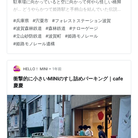
駐車場に向かっていると空に向かって何やら怪しい橋脚
が… どうやらかつて姫路駅と手柄山を結んでいた伝説の
姫路モノレールの廃線跡の橋脚のようで。 廃止されてか
#
兵庫県
#
宍粟市
#
フォレストステーション波賀
らもう間もなくで半世紀が経とうとしているのにこうも
#
波賀森林鉄道
#
森林鉄道
#
ナローゲージ
残っているとはすごいですね。 ふと、橋脚が建物の一部
#
立山砂防鉄道
#
波賀町
#
姫路モノレール
になっているということは、この軒を連ねる建物はモノ
#
姫路モノレール遺構
レール開業時からの姿を留めて今も店が営まれていると
いうことなんでしょうか…(？) 他にも残っている場所が
あるようなので帰りに探し…
•
HELLO！ MINI
1年前
衝撃的に小さいMINIのすし詰めパーキング｜cafe
慶慶