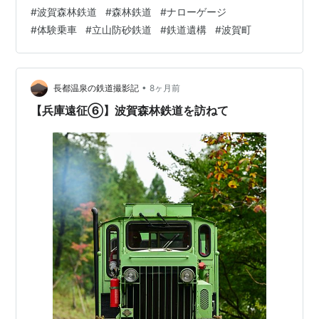
の乗車回の最後の方に並んでしまったので乗れる車両を
#
波賀森林鉄道
#
森林鉄道
#
ナローゲージ
選べなさそうに… 客車は立山防砂の客車か木造の客車の
#
体験乗車
#
立山防砂鉄道
#
鉄道遺構
#
波賀町
どちらか 改札が始まり硬券の切符に入鋏してもらって車
両へ。 木造2軸客車に乗って波賀森林鉄道を1周します。
1列車しかありませんが一応閉塞の概念がある…らしい メ
イン会場をぐるっ…
•
長都温泉の鉄道撮影記
8ヶ月前
【兵庫遠征⑥】波賀森林鉄道を訪ねて