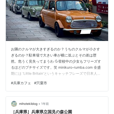
お隣のクルマが大きすぎるのか？うちのクルマが小さす
ぎるのか？駐車場で大きい車が横に並ぶとその差は歴
然。危うく見失ってまうわ 💦登校中の少女もフリーズす
るほどのプチサイズです。笑 minikuro-rumba.com 全盛
期には ’Little Britain’というキャッチフレーズで日本人に
愛されたローバーミニ。軽自動車よりコンパクトなサイ
#
兵庫カフェ
#
宍粟市
ズ感は小回りがきくし駐車場では場所をとらない。いざ
となったら手押しで車体を動かせる！笑 今日は、そんな
MINIならではの珍体験をご紹介します。 兵庫県の宍粟市
•
へ cafe慶慶（ケイケイ） MINIをガレージへ詰め込む！
mihotekiblog
1年前
編集後記 兵庫県の宍粟市へ 8月の某日…
［兵庫県］兵庫県立国見の森公園