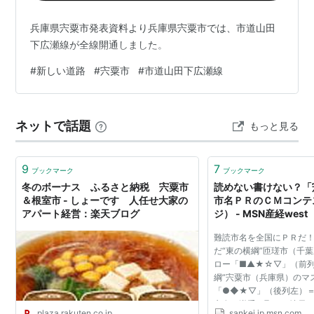
兵庫県宍粟市発表資料より兵庫県宍粟市では、市道山田
下広瀬線が全線開通しました。
#
新しい道路
#
宍粟市
#
市道山田下広瀬線
ネットで話題
もっと見る
9
7
ブックマーク
ブックマーク
冬のボーナス ふるさと納税 宍粟市
読めない書けない？「
＆根室市 - しょーです 人任せ大家の
市名ＰＲのＣＭコンテス
アパート経営：楽天ブログ
ジ） - MSN産経west
難読市名を全国にＰＲだ
だ“東の横綱”匝瑳市（千
ロー「■▲★☆▽」（前列
綱”宍粟市（兵庫県）のマ
「●◆★▽」（後列左）＝
市名を逆手に取った地元
plaza.rakuten.co.jp
sankei.jp.msn.com