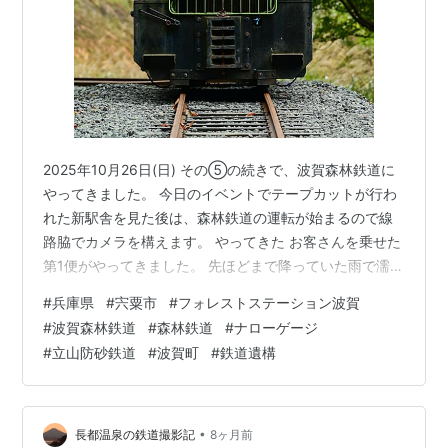
2025年10月26日(日) その⑤の続きで、波賀森林鉄道に
やってきました。 今日のイベントでテープカットが行わ
れた新駅舎を見た後は、森林鉄道の運転が始まるので線
路脇でカメラを構えます。 やってきた お客さんを乗せた
第1便がやってきました。 先ほどまで降っていた雨で濡れ
たレールを小さな森林鉄道が登ってきます。 杉並木をバ
#
兵庫県
#
宍粟市
#
フォレストステーション波賀
ックに ディーゼルエンジンを山に響かせながら緑色のデ
#
波賀森林鉄道
#
森林鉄道
#
ナローゲージ
ィーゼル機関車が森の中を駆け抜けて行きます。 新駅舎
#
立山防砂鉄道
#
波賀町
#
鉄道遺構
に向かっている間に少し移動。 雰囲気がいい 山から靄が
漂う中、森林鉄道が戻ってきました。 結構短い3両 下り
勾配だからかあんまりエンジンを吹かさずやってきまし
た。 元々遊歩道…
•
長都温泉の鉄道撮影記
8ヶ月前