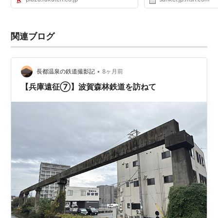
兵庫県宍粟（●■▲）市
手作りＣＭコンテストを
続き...
関連ブログ
•
長都温泉の鉄道撮影記
8ヶ月前
【兵庫遠征⑦】波賀森林鉄道を訪ねて