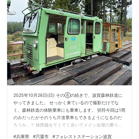
2025年10月26日(日) その⑥の続きで、波賀森林鉄道に
やってきました。 せっかく来ているので撮影だけでな
く、森林鉄道の体験乗車にも乗車します。 切符今回は1周
のみだったがそのうち片道乗車もできるようになるのだ
ろうか…？ 線路脇をてくてく歩いてメイン会場の乗り場
へ。 1回の体験乗車で10名程度が乗れるのですが、自分
#
兵庫県
#
宍粟市
#
フォレストステーション波賀