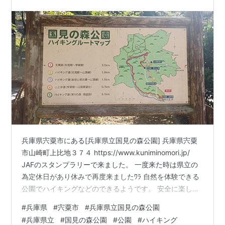
兵庫県宍粟市にある[兵庫県立国見の森公園] 兵庫県宍粟
市山崎町上比地３７４ https://www.kuniminomori.jp/
JAFのスタンプラリーで来ました。 一度来た時は県立の
為定休日があり休みで再度来ましたﾜﾗ 自然を体験できる
公園でハイキングなどのできるようです。 安全に楽しみ
たい人や子供と自然をいっぱい味わってください。 全体
#
兵庫県
#
宍粟市
#
兵庫県立国見の森公園
の写真を撮るのを忘れてました… 行った日：2024年8月
#
兵庫県立
#
国見の森公園
#
公園
#
ハイキング
15日 ☆ミホテキのSNSと応援支援ファンレター☆ はて