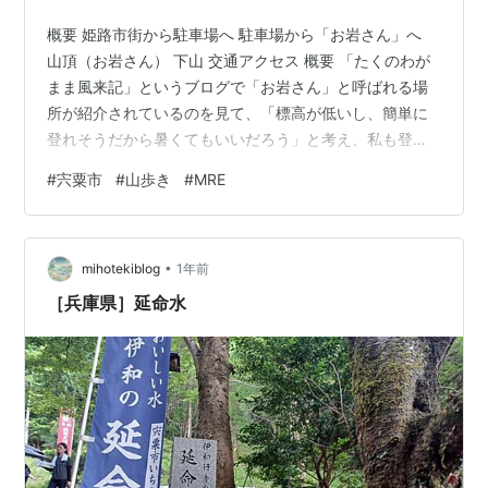
概要 姫路市街から駐車場へ 駐車場から「お岩さん」へ
山頂（お岩さん） 下山 交通アクセス 概要 「たくのわが
まま風来記」というブログで「お岩さん」と呼ばれる場
所が紹介されているのを見て、「標高が低いし、簡単に
登れそうだから暑くてもいいだろう」と考え、私も登っ
てみることにしました。 地元の方が「お岩さん」と呼ぶ
#
宍粟市
#
山歩き
#
MRE
ピークは、宍粟市立山崎東中学校の裏にある山で、四等
三角点（点名：下三津）があります。 ▲露岩があるため
か「お岩さん」と呼ばれる小ピーク 本日の行程は、次の
•
通りです。 宿泊施設「伊沢の里」の駐車場に車を置く 林
mihotekiblog
1年前
道「法師ヶ谷線」に入ってすぐの新池から遊歩道で「お
［兵庫県］延命水
岩さん」へ 「お岩さん」で昼食…