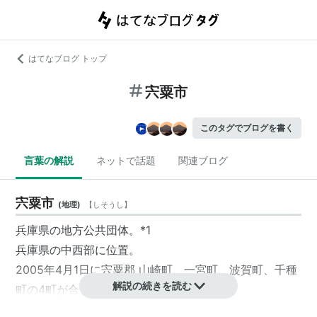
はてなブログ トップ
宍粟市
このタグでブログを書く
言葉の解説
ネットで話題
関連ブログ
宍粟市
(
地理
)
【
しそうし
】
兵庫県
の地方公共団体。
*1
兵庫県
の中西部に位置。
2005年4月1日に宍粟郡 山崎町、一宮町、波賀町、千種
解説の続きを読む
町の4町が合併して誕生。
人口約4.2万人。