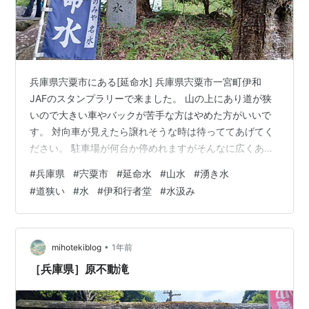
兵庫県宍粟市にある⁡[延命水] 兵庫県宍粟市一宮町伊和
JAFのスタンプラリーで来ました。 山の上にあり道が狭
いので大きい車やバックが苦手な方はやめた方がいいで
す。 対向車が見えたら譲れそうな時は待っててあげてく
ださい。 駐車場が何台か停めれますがそんなに広くあり
ません。 蜂みたいなのがいっぱい飛んでて自分にぶつか
#
兵庫県
#
宍粟市
#
延命水
#
山水
#
湧き水
らないか車に入ってこないかドキドキしました。 行った
#
道狭い
#
水
#
伊和行者堂
#
水汲み
時は地元の人が多くて子供も居ました。 お礼にお金を入
れてくませていただきました。 夜は真っ暗になるのでち
ょっと不気味になるかもしれません。 行った日：2024年
8月13日 ☆ミホテキのSNSと応援支援ファンレター☆ は
•
mihotekiblog
1年前
てなブログ P…
［兵庫県］原不動滝