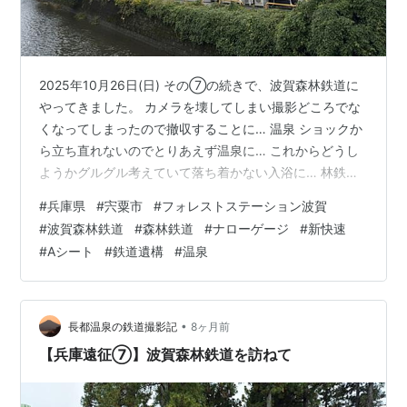
2025年10月26日(日) その⑦の続きで、波賀森林鉄道に
やってきました。 カメラを壊してしまい撮影どころでな
くなってしまったので撤収することに… 温泉 ショックか
ら立ち直れないのでとりあえず温泉に… これからどうし
ようかグルグル考えていて落ち着かない入浴に… 林鉄の
かつての頃の模型インクラインまで再現されていて細か
#
兵庫県
#
宍粟市
#
フォレストステーション波賀
い とりあえず少し落ち着いたので、とりあえず姫路に向
#
波賀森林鉄道
#
森林鉄道
#
ナローゲージ
#
新快速
かってヨドバシカメラやビックカメラのある大阪へ向か
#
Aシート
#
鉄道遺構
#
温泉
うことにします。 やってしまったという後悔の念を持ち
ながら波賀森林鉄道のあるフォレストステーション波賀
を去っていきます… 途中休憩でコンビニに寄った際に何
を思ったのか、スマホに写…
•
長都温泉の鉄道撮影記
8ヶ月前
【兵庫遠征⑦】波賀森林鉄道を訪ねて