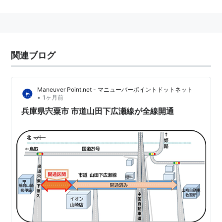
全国地方公共団体コード
（
市町村コード
）
28227-8
関連ブログ
*1
:
宍栗市
と表記される事がある。
Maneuver Point.net - マニューバーポイントドットネット
•
1ヶ月前
兵庫県宍粟市 市道山田下広瀬線が全線開通