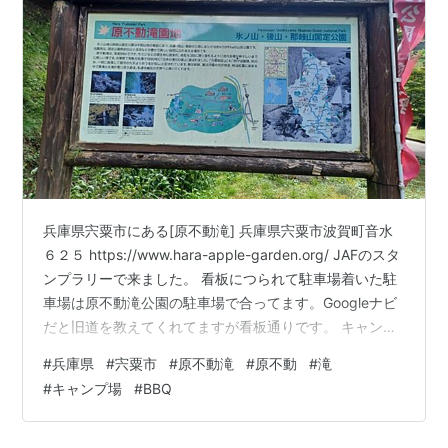
兵庫県宍粟市にある⁡[原不動滝] 兵庫県宍粟市波賀町音水
６２５ https://www.hara-apple-garden.org/ JAFのスタ
ンプラリーで来ました。 看板につられて駐車場着いた駐
車場は原不動滝公園の駐車場で合ってます。⁡⁡Googleナビ
だと旧道を教えてくれてますが看板通りです。⁡ キャンプ
場とBBQの駐車場も一緒なので満車の場合があります。
#
兵庫県
#
宍粟市
#
原不動滝
#
原不動
#
滝
キャンプ場やBBQ場もありますが橋を渡って行くと受付
#
キャンプ場
#
BBQ
があります。 あとは橋・階段の先に滝があります。⁡⁡階段
は山登りの階段をイメージするといいかとﾜﾗ 写真の場所
よりもう少し先に行けますが、人が複数人居たので手前