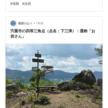
#
体験
#
自然
なブログ PC はてなブログ 携帯 インスタグラム スレッド
Ｘ(ブログ投稿宣伝のみ) suzuriグッズ販売 応援支援ファ
ンレター 案件的な…
•
播磨の山々
1年前
宍粟市の四等三角点（点名：下三津）：通称「お
岩さん」