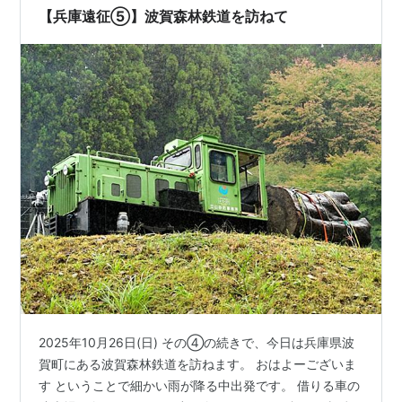
【兵庫遠征⑤】波賀森林鉄道を訪ねて
2025年10月26日(日) その④の続きで、今日は兵庫県波
賀町にある波賀森林鉄道を訪ねます。 おはよーございま
す ということで細かい雨が降る中出発です。 借りる車の