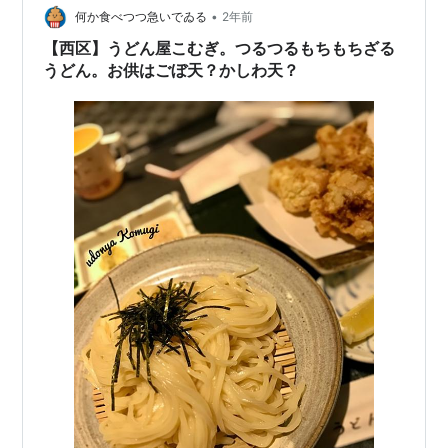
那須ICより7Km 営業時間：10：00－17：00 …
•
何か食べつつ急いでゐる
2年前
【西区】うどん屋こむぎ。つるつるもちもちざる
うどん。お供はごぼ天？かしわ天？