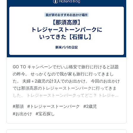
GO TO キャンペーンでだいぶ格安で旅行に行けると話題
の昨今。 せっかくなので我が家も旅行に行ってきまし
た。 夫婦＋2歳児の計3人でのお出かけ。 今回のお出かけ
では那須高原のトレジャーストーンパークに行ってきま
した。 トレジャーストーンパークってどこ？ トレジャー
ストーンパークって何が出来るの？ - 地下鉱山 - クリス
#
那須
#
トレジャーストーンパーク
#
2歳児
タルリバー - その他 2歳児と一緒に行った感想 トレジャ
#
お出かけ
#
宝石探し
ーストーンパークってどこ？ まずはトレジャーストーン
パークの概要をお伝え。 - 施設名：宝石探し トレジャー
ストーンパーク 場所：栃木県那須郡那須町高久丙123 ※