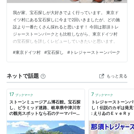
我が家、宝石探しが大好きでよく行っています。 東京ド
イツ村にある宝石探しに今まで2回いきましたが、どの施
設より一番たくさん採れると思います！ 今回は那須トレ
ジャーストーンパークとも比較しながら、東京ドイツ村
の宝石探しを詳しくレビューしていきたいと思います。
#
東京ドイツ村
#
宝石探し
#
トレジャーストーンパーク
ネットで話題
もっと見る
17
7
ブックマーク
ブックマーク
ストーンミュージアム博石館。宝石探
トレジャーストーンパ
し、ピラミッド迷路、岐阜県中津川市
し！伝説のカギは発見
の観光スポットなら石のテーマパーク
: えりゐのＥｖｅＲｙ
博石館。 | ストーンミュージアム博石
館。宝石探し体験、ピラミッド迷路、
手作り体験ができる岐阜県中津川市の