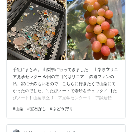
手短にまとめ。 山梨県に行ってきました。 山梨県立リニ
ア見学センター 今回の主目的はリニア！ 鉄道ファンの
私、家に子鉄もいるので、こちらに行きたくで山梨に向
かったのでした。＼たびノートで場所をチェック／ 【た
びノート】山梨県立リニア見学センターリニア試運転の
日に行くと、5分～10分おきにリニアが通過します！ し
#
山梨
#
宝石探し
#
ぶどう狩り
かもアナウンスしてくれるので、みんなが窓際でカメラ
を構えます。 瞬く間に通過しますけど…！シュンッ🚝リ
ニアの試運転をご紹介させてください。