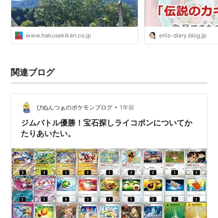
石のテーマパーク。
www.hakusekikan.co.jp
eriis-diary.blog.jp
関連ブログ
•
ぴぬんつぁのポケモンブログ
1年前
ジムバトル優勝！宝石探しライコポンについてか
たりあいたい。