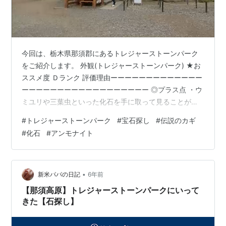
今回は、栃木県那須郡にあるトレジャーストーンパーク
をご紹介します。 外観(トレジャーストーンパーク) ★お
ススメ度 Ｄランク 評価理由ーーーーーーーーーーーーー
ーーーーーーーーーーーーーーーーーー ◎プラス点 ・ウ
ミユリや三葉虫といった化石を手に取って見ることが出
来る ・アンモナイトの化石がたくさん展示されており購
#
トレジャーストーンパーク
#
宝石探し
#
伝説のカギ
入することもできる ・ランクには考慮しないが宝石探し
#
化石
#
アンモナイト
がとにかく楽しい ×マイナス点 ・小さめの化石が多い ・
恐竜などの展示はない ーーーーーーーーーーーーーーー
ーーーーーーーーーーーーーーーーーーーー 宝石を探す
ことができるスポットですが、化石の展示もあるので
•
新米パパの日記
6年前
す。 木製の建物の中に、…
【那須高原】トレジャーストーンパークにいって
きた【石探し】