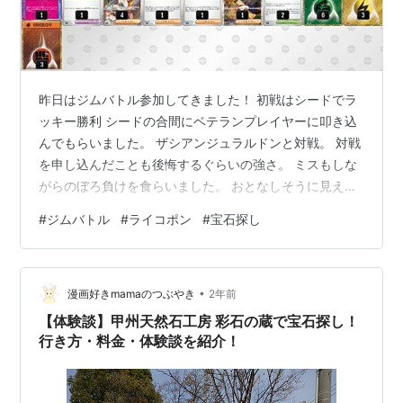
昨日はジムバトル参加してきました！ 初戦はシードでラ
ッキー勝利 シードの合間にベテランプレイヤーに叩き込
んでもらいました。 ザシアンジュラルドンと対戦。 対戦
を申し込んだことも後悔するぐらいの強さ。 ミスもしな
がらのぼろ負けを食らいました。 おとなしそうに見えた
のに最後「おら！ボス！こいやオーガポン」とぼっこぼ
#
ジムバトル
#
ライコポン
#
宝石探し
こに負けました。なんか悔しい・・・。そこでメタモン
をイキリンコに変更。 私が今回持ち込んだのはライコポ
ンデッキ。 朝ポケカ飯さんのツイッターをのぞいて、シ
•
ティーで活躍されているデッキをコピーして今まで組ん
漫画好きmamaのつぶやき
2年前
でいたデッキを構築しなおすというものでした。 そんな
【体験談】甲州天然石工房 彩石の蔵で宝石探し！
に変わっておらず、スーパーエネル…
行き方・料金・体験談を紹介！