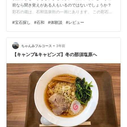
前なら聞き覚えがある人もいるのではないでしょうか？
彩石の蔵は、石和温泉街の一画にあります。 この彩石の
蔵は、宝石探しができることで有名で、県外からも多く
#
宝石探し
#
石和
#
体験談
#
レビュー
の観光客がやってきます。 我が家の子供たちは鉱石や宝
石が大好きなので、春休みを利用して行ってきました。
これを書いているのは５月なので、ずいぶんと間があい
•
てしまいましたが・・・（＾＾；） そこで今回は、甲州
ちゃんみフルコース
3年前
天然石工房「彩石の蔵」の場所や宝探しの料金、宝探し
【キャンプ&キャビンズ】冬の那須塩原へ
の体験談などを紹介しま…