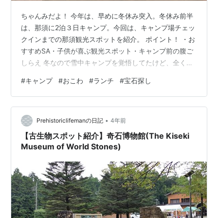
ちゃんみだよ！ 今年は、早めに冬休み突入。冬休み前半
は、那須に2泊３日キャンプ。今回は、キャンプ場チェッ
クインまでの那須観光スポットを紹介。 ポイント！ ・お
すすめSA・子供が喜ぶ観光スポット・キャンプ前の腹ご
しらえ 冬なので雪中キャンプを覚悟してたけど、全く雪
なし！スタッドレスも不要だったな。 ちなみに、私は車
#
キャンプ
#
おこわ
#
ランチ
#
宝石探し
の免許を持っていない。運転は全て夫任せ。 だいたい帰
り道はウトウトと帰ってきます😅（きっと今回も寝てく
るだろう） 今回のキャンプ場は、「キャンプ&キャビン
•
ズ」 かなり人気のキャンプ場らしく、なんとか２泊３日
Prehistoriclifemanの日記
4年前
で予約できました。 このキャンプ場は、事前情報による
【古生物スポット紹介】奇石博物館(The Kiseki
と、、、 基本的に子供がいな…
Museum of World Stones)