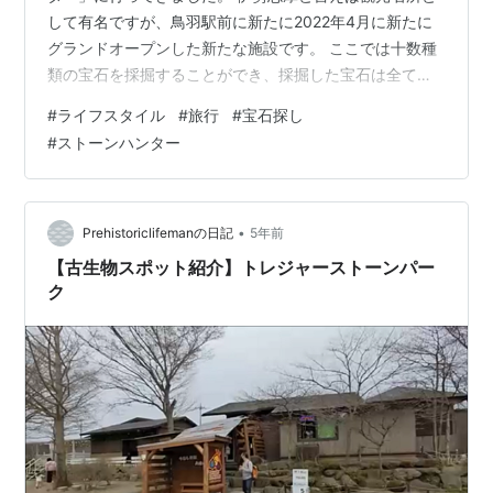
して有名ですが、鳥羽駅前に新たに2022年4月に新たに
グランドオープンした新たな施設です。 ここでは十数種
類の宝石を採掘することができ、採掘した宝石は全て持
ち帰ることができます。 採掘体験は鉱山と川の2種類で
#
ライフスタイル
#
旅行
#
宝石探し
体験可能です。 今回は鉱山体験は予約が一杯で体験出来
#
ストーンハンター
ませんでしたが、予約不要のリバー採掘をやってきまし
た。 全長約40ｍの砂地の人工の川で採掘を行います。
サラサラの砂に冷たい水が流れているので手をつけるだ
けでも気持ちよいです。 サラサラの砂の中には大小様々
•
Prehistoriclifemanの日記
5年前
な宝石が隠されているので宝探し感…
【古生物スポット紹介】トレジャーストーンパー
ク