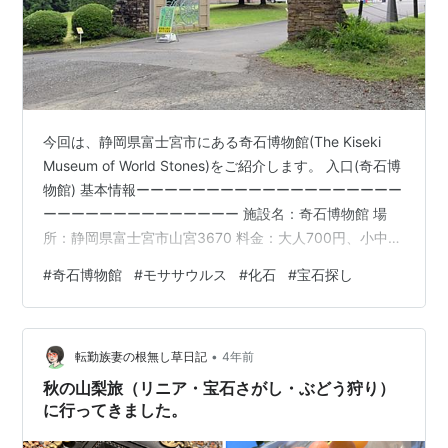
今回は、静岡県富士宮市にある奇石博物館(The Kiseki
Museum of World Stones)をご紹介します。 入口(奇石博
物館) 基本情報ーーーーーーーーーーーーーーーーーーー
ーーーーーーーーーーーーーー 施設名：奇石博物館 場
所：静岡県富士宮市山宮3670 料金：大人700円、小中高
300円、幼児無料 主な古生物：モササウルス、ポルティ
#
奇石博物館
#
モササウルス
#
化石
#
宝石探し
ウス、ステノプテリギウス等の実物全身骨格 その他：化
石以外の様々な鉱物展示の他、宝石探し体験ができる施
設がある ★おススメ度 Ｂランク 評価理由ーーーーーー
•
ーーーーーーーーーーーーーーーーーーーーーーーーー
転勤族妻の根無し草日記
4年前
ーーー ◎プラス点 ・敷地内に入ってす…
秋の山梨旅（リニア・宝石さがし・ぶどう狩り）
に行ってきました。