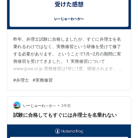
昨年、弁理士試験に合格しましたが、すぐに弁理士を名
乗れるわけではなく、実務修習という研修を受けて修了
する必要があります。 ということで1月~2月の期間に実
務修習を受けてきました。 1. 実務修習について
www.jpaa.or.jp 実務修習は1年に1度、開催されます。 開
講式や事前課題を含めると12月中旬に始まり、1月初旬か
#
弁理士
#
実務修習
ら2月中旬までの期間に集合研修が行われます。 例年、
弁理士試験の合格発表が11月初旬にあった後、11月中旬
に申し込む必要があります。 申し込み期間は1週間程度し
•
かなく、その期間に申し込みを逃すとその年度の実務修
いーじゅーわ～か～
3年前
習は受けられないので注意が必要です。 受講料として約
試験に合格してもすぐには弁理士を名乗れない
12万円か…