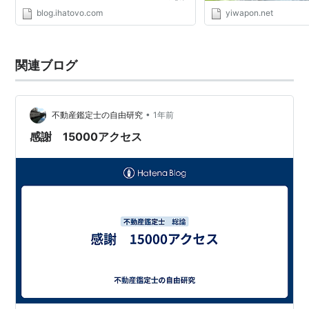
あります。（このエントリのタイトルが「終
blog.ihatovo.com
yiwapon.net
了」となっていて「修了」でないのは、まだ
修了証をいただい...
関連ブログ
•
不動産鑑定士の自由研究
1年前
感謝 15000アクセス