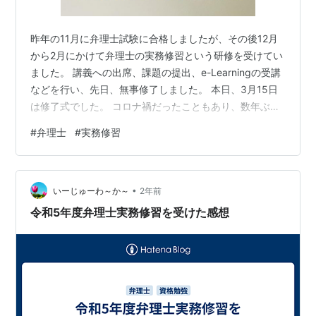
昨年の11月に弁理士試験に合格しましたが、その後12月
から2月にかけて弁理士の実務修習という研修を受けてい
ました。 講義への出席、課題の提出、e-Learningの受講
などを行い、先日、無事修了しました。 本日、3月15日
は修了式でした。 コロナ禍だったこともあり、数年ぶり
の開催だったようです(2019年以来？)。 会場は東京、名
#
弁理士
#
実務修習
古屋、大阪に分かれており、私は東京会場に参加しまし
た。 東京会場は特許庁近くの弁理士会館での開催でし
た。 平日の夜(19時〜)の開催だったため、仕事や家庭の
•
都合で来られなかった人もいたかと思います。 東京での
いーじゅーわ～か～
2年前
修習生の参加者は120人ぐらいでした。 弁理士試験の合
令和5年度弁理士実務修習を受けた感想
格者祝…