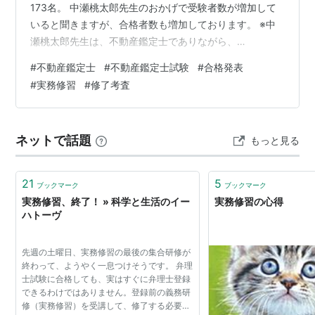
173名。 中瀬桃太郎先生のおかげで受験者数が増加して
いると聞きますが、合格者数も増加しております。 ※中
瀬桃太郎先生は、不動産鑑定士でありながら、
YouTuber、TikTokerとしても活躍されておりまして、不
#
不動産鑑定士
#
不動産鑑定士試験
#
合格発表
動産鑑定士を世に知らしめてくださった、業界の恩人で
#
実務修習
#
修了考査
す。 合格者数が増加したと聞くと、試験の難易度が気に
なるところですので、各年の合格者数と合格率を調べて
みました。 合格率につきましては、合格者数/受験者数と
ネットで話題
もっと見る
合格者数/申込者数の2通りの数字がありますので、どち
らも調べております。と申し…
21
5
ブックマーク
ブックマーク
実務修習、終了！ » 科学と生活のイー
実務修習の心得
ハトーヴ
先週の土曜日、実務修習の最後の集合研修が
終わって、ようやく一息つけそうです。 弁理
士試験に合格しても、実はすぐに弁理士登録
できるわけではありません。登録前の義務研
修（実務修習）を受講して、修了する必要が