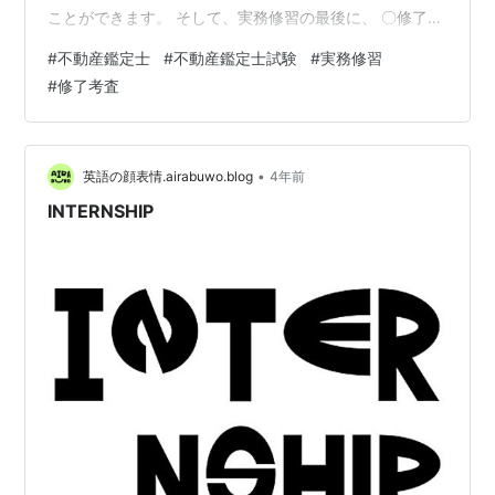
ことができます。 そして、実務修習の最後に、 〇修了考
査 がありまして、これに合格すると、不動産鑑定士の資
#
不動産鑑定士
#
不動産鑑定士試験
#
実務修習
格が得られ、国土交通省に登録して、不動産鑑定士にな
#
修了考査
ることができます。 さて、この修了考査、私が受けた第
８回の記録が残っていないので、はっきりと申し上げる
ことはできませんが、たしか９割近くは合格していたよ
うな記憶があります。 ところが、今回、第１５回の合格
•
英語の顔表情.airabuwo.blog
4年前
率は５９．８％。 なんと、６割を…
INTERNSHIP