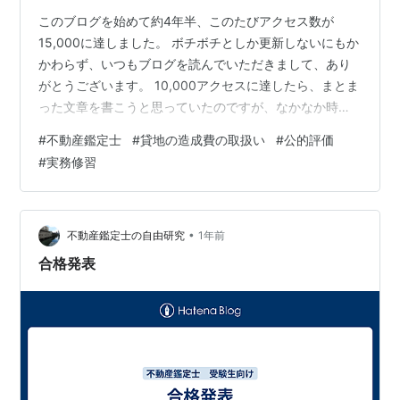
このブログを始めて約4年半、このたびアクセス数が
15,000に達しました。 ボチボチとしか更新しないにもか
かわらず、いつもブログを読んでいただきまして、あり
がとうございます。 10,000アクセスに達したら、まとま
った文章を書こうと思っていたのですが、なかなか時間
がとれないままになっています。 いつか、きちんと書き
#
不動産鑑定士
#
貸地の造成費の取扱い
#
公的評価
たいと思っております。 ブログには、各記事のアクセス
#
実務修習
数の分析ツールがついておりまして、どの記事がよく読
まれているのかが分かります。 15,000アクセスの区切り
ですので、よく読まれている記事トップ3はこんな感じで
す。 １、貸地の造成費の取扱い（約18.8％）
•
不動産鑑定士の自由研究
1年前
hudousankant…
合格発表