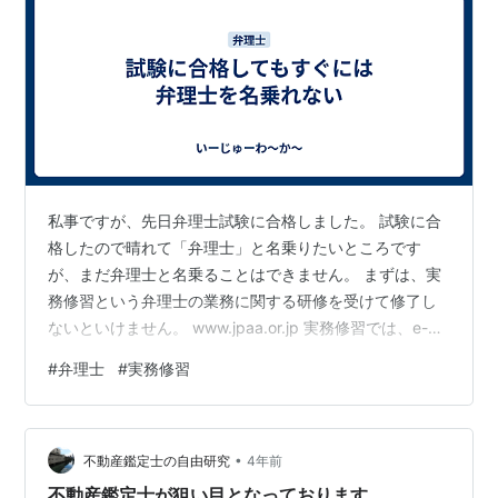
私事ですが、先日弁理士試験に合格しました。 試験に合
格したので晴れて「弁理士」と名乗りたいところです
が、まだ弁理士と名乗ることはできません。 まずは、実
務修習という弁理士の業務に関する研修を受けて修了し
ないといけません。 www.jpaa.or.jp 実務修習では、e-
learningの受講や集合研修への参加をしつつ、特許出願を
#
弁理士
#
実務修習
はじめとする弁理士の業務に関する課題を提出し、合格
と認められなければなりません。 課題には締め切りがあ
り、タイミング的に年末年始も含めてこなす必要があ
•
り、大変です。 また、提出した書類が基準に達していな
不動産鑑定士の自由研究
4年前
いと再提出となります。再提出が続けば不合格となり修
不動産鑑定士が狙い目となっております