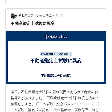
合格者は143名。 このところ、年々合格者が増えていま
す。 マニアックな資格ではありますが、今がチャンスで
す。 参考までに、国土交通省のURLです。
•
不動産鑑定士の自由研究
4年前
www.mlit.go.jp 不動産…
不動産鑑定士試験に異変
本日、不動産鑑定士試験の最終関門である修了考査の合
格発表がありました。 不動産鑑定士の試験制度を改めて
整理しますと、 〇一次試験（短答式＝マークシート） 〇
二次試験（論述式＝記述） の合格者が、実務修習に進む