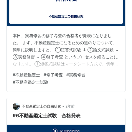
本日、実務修習の修了考査の合格者が発表になりまし
た。 まず、不動産鑑定士になるための道のりについて、
簡単に説明しますと、 ①短答式試験 ↓ ②論文式試験 ↓
③実務修習 ↓ ④修了考査 というプロセスを経ることに
なります。 ①短答式試験はマークシート方式で、例年5
月に行われ、R6の合格率は36.2％となっております。
#
不動産鑑定士
#
修了考査
#
実務修習
②論文式試験を受験できるのは、短答式試験に合格した
#
不動産鑑定士試験
人で、短答式試験に合格すると、その年を含めて3年の
間、受験資格を得られます。 論文式試験は例年8月に行
われ、3日間ぶっ続けのハードな試験です。 R6の合格率
は17.4％で合格者数は147名となっております。 一般的
•
不動産鑑定士の自由研究
2年前
に、不動産鑑定士…
R6不動産鑑定士試験 合格発表