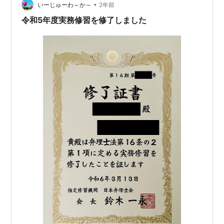
ているようです。 なお、試験は600点満点で、平均点が
•
いーじゅーわ～か～
2年前
297.3点…
令和5年度実務修習を修了しました