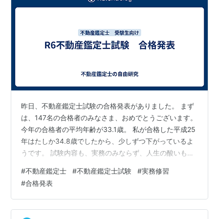
昨日、不動産鑑定士試験の合格発表がありました。 まず
は、147名の合格者のみなさま、おめでとうございます。
今年の合格者の平均年齢が33.1歳。 私が合格した平成25
年はたしか34.8歳でしたから、少しずつ下がっているよ
うです。 試験内容も、実務のみならず、人生の酸いも甘
いも経験した人しか合格しない試験から、きちんと勉強
#
不動産鑑定士
#
不動産鑑定士試験
#
実務修習
すれば合格する試験へと変遷しているようですので、目
#
合格発表
的を果たしていると思います。 一方で、60歳以上の受験
者が69名で合格者がゼロ。55歳以上60歳未満の受験者
が70名で合格者が2名。知力と体力が試される試験になっ