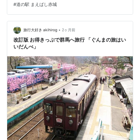
#
道の駅 まえばし赤城
生業にしている僕は、決して強制するのでは無く日本の
蚕業の技術を否定するのでも強制するのでも無く上手く
フランス式と調和を保ちながら飛躍的に製糸業を発展さ
せ 日本初の本格的な官営模範器械製糸工場 但し、ずっと
•
旅行大好き akihirog
2ヶ月前
赤字だったらしい。 行くべし！…
改訂版 お得きっぷで群馬へ旅行 「ぐんまの旅はい
いだんべ」