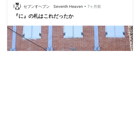
割烹料理店。 製糸工場で栄えていた街らしく接待などで
•
セブンすヘブン Seventh Heaven
7ヶ月前
も需要があったはず。 右側の低…
『に』の札はこれだったか
正面入口の方から撮影📸東置繭所の建物になるのかな
Hishaくん＆Karatちゃんとも記念の撮影をして富岡製糸
場を後にする 門の前でもう一枚📸 このあたりも色々とさ