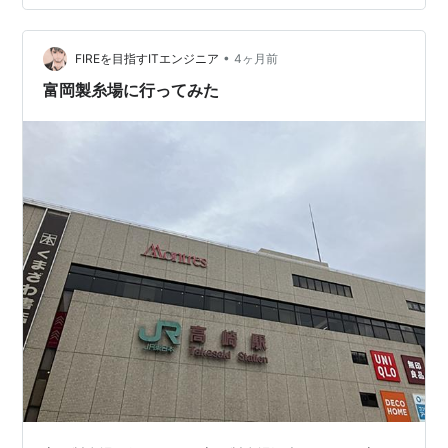
ンちゃん」 あいにくの雨なので遊具では遊べません。 り
とるふらわぁ 足湯 運玉神社 ランキング参加中みんなの
花図鑑 ランキング参加中お写んぽ日記 ランキング参加中
•
FIREを目指すITエンジニア
4ヶ月前
写真・カメラ
富岡製糸場に行ってみた