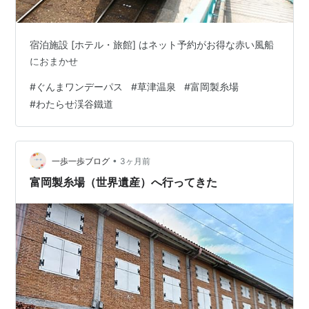
宿泊施設 [ホテル・旅館] はネット予約がお得な赤い風船
におまかせ
#
ぐんまワンデーパス
#
草津温泉
#
富岡製糸場
#
わたらせ渓谷鐵道
•
一歩一歩ブログ
3ヶ月前
富岡製糸場（世界遺産）へ行ってきた