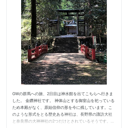
れた頃、官営工場の払い下げの主旨により、1893年に
三井家に払い下げられた。その後、1902年には原合名
会社に譲渡され、御法川式繰糸機による高品質生糸の大
量生産や、蚕種の統一などで注目された。
1938年には株式会社富岡製糸所として独立したが、
1939年には日本最大の製糸会社であった片倉製糸紡績
株式会社（現・片倉工業株式会社）に合併された。その
後、第二次世界大戦中・戦後と長く製糸工場として活躍
したが、生糸値段の低迷などの理由で、1987年3月つい
にその操業を停止した。
しかしながら、その後も場内のほとんどの建物は大切に
保存されている。
GWの群馬への旅、2日目は神水館を出てこちらへ行きま
した。 金鑽神社です。 神体山とする御室山を祀っている
現状
ため本殿がなく、原始信仰の形を今に残しています。こ
繰糸場、東・西繭倉庫、 外国人宿舎（女工館、検査人
のような形式をとる歴史ある神社は、長野県の諏訪大社
館、ブリュナ館）等の主要建物(国指定重要文化財）
と奈良県の大神神社の2つだけとされているそうです。
英雄・ヤマトタケルノミコトが身に着けていた火をつけ