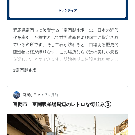
群馬県富岡市に位置する「富岡製糸場」は、日本の近代
化を牽引した象徴として世界遺産および国宝に指定され
ている名所です。そして春が訪れると、由緒ある歴史的
建造物と桜が織りなす、この場所ならではの美しい景観
を楽しむことができます。明治初期に建設された赤レン
ガ造りの建物を背景に、淡いピンク色の桜が咲き誇る光
#
富岡製糸場
景は、訪れる人々にノスタルジックで特別な感動を与え
てくれます。本記事では、2026年の富岡製糸場における
桜の見頃や開花時期の目安、期間限定で開催される桜ま
•
つりやライトアップの情報に加え、アクセスや駐車場の
廃屈な日々
7ヶ月前
混雑傾向などを詳しくご紹介します。春の群馬観光やお
富岡市 富岡製糸場周辺のレトロな街並み②
出かけを計画されている方は、ぜひお役立てくださ…