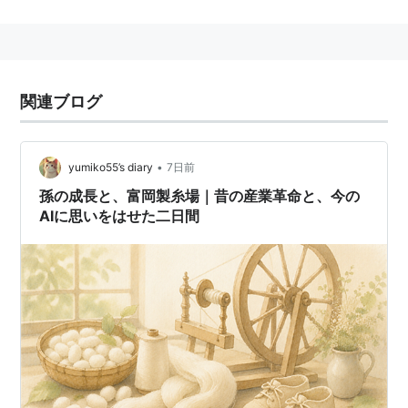
2005年、敷地全体が国指定の史跡に指定され、翌年
2006年には初期の主要建造物が重要文化財に指定。
2014年4月25日、ICOMOSが「
富岡製糸場と絹産業遺産
群
」を世界文化遺産に登録勧告した。2014年6月、世界
関連ブログ
文化遺産に登録された。
背景
•
yumiko55’s diary
7日前
江戸時代末期に鎖国政策をやめ、諸外国との貿易を始め
孫の成長と、富岡製糸場｜昔の産業革命と、今の
AIに思いをはせた二日間
た当時、日本の最大の輸出品は生糸だった。輸出の急増
によって需要が高まった結果、質の悪い生糸が大量につ
くられる粗製濫造問題がおき、日本の生糸の評判が下が
っていた。
また、明治維新後、政府は日本を外国と対等な立場にす
るため、産業や科学技術の近代化を進めるにあたり、そ
のための資金を集める方法として、生糸の輸出が一番効
果的だと考えていた。