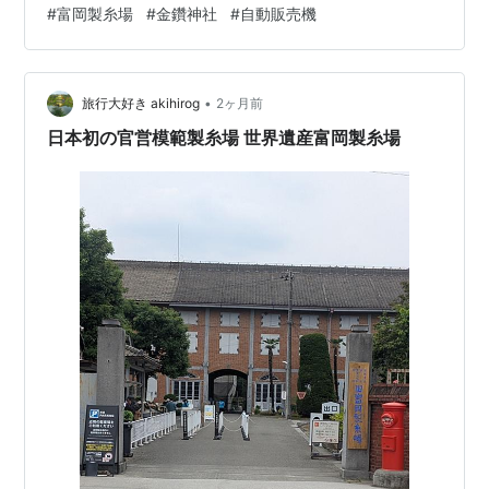
は、ほぼ創業当初の状態で良好に保存されている。明治
#
富岡製糸場
#
金鑽神社
#
自動販売機
る道具を御室山（御室ヶ獄）に納めたことが始まりとさ
政府が造った官営工場の中で、ほぼ完全な形で残ってい
れ、アマテラスオオミカミやスサノオノミコトなどを祀
るのは富岡製糸場だけである。
っています。 お参りする方もいたけど、ここをスタート
•
地点にしてハイキングに行かれる方も多くみられまし
旅行大好き akihirog
2ヶ月前
た。 群馬への旅、一番の目的はこちら世界遺産の富岡製
日本初の官営模範製糸場 世界遺産富岡製糸場
糸場へ行くことでした。 前日チケットを購…
富岡製糸場と絹産業遺産群 (ベスト
新書)
作者:
今井幹夫
出版社/メーカー:
ベストセラーズ
発売日:
2014/03/08
メディア:
新書
この商品を含むブログ (6件) を見る