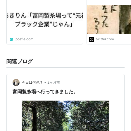
れた。
というのは微妙に違い
場が1872年に設立さ
概要
かに官営模範工場とし
るような労働環境でし
富岡製糸場は、殖産興業を推進するために国が建てた大
1893年に三井に払い
が一変しました。"
規模な建造物群が現存する産業施設である。繰糸場は長
posfie.com
twitter.com
さ約140.4m、幅12.3m、高さ12.1mで、当時、世界的に
みても最大規だった。
工場建設は1871年から始まり、1872年7月に完成、10月
関連ブログ
4日には操業が開始された。繭を生糸にする繰糸工場に
は300人取りの繰糸器が置かれ、全国から集まった工女
たちの手によって本格的な器械製糸が始まった。
•
今日は何色？
2ヶ月前
外国人指導者が去った1876年以降は日本人だけで操業
富岡製糸場へ行ってきました。
された。官営期を通しての経営は必ずしも黒字ばかりで
はなかったが、高品質に重点を置いた生糸は海外でも好
評だったといわれる。
器械製糸の普及と技術者育成という当初の目的が果たさ