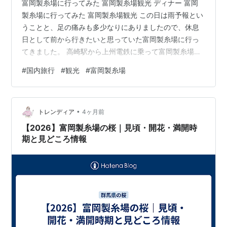
富岡製糸場に行ってみた 富岡製糸場観光 ディナー 富岡
製糸場に行ってみた 富岡製糸場観光 この日は雨予報とい
うことと、足の痛みも多少なりにありましたので、休息
日として前から行きたいと思っていた富岡製糸場に行っ
てきました。 高崎駅から上州電鉄に乗って富岡製糸場を
目指します。 JRは階段を登っていきますが、上州電鉄は
#
国内旅行
#
観光
#
富岡製糸場
一階です。 意外と時間はかかりましたが、富岡製糸場の
最寄駅に着きました。朝はゆっくり出たので、早速、富
岡製糸場前でランチとします。 おっきりこみうどん
•
tabelog.com ここで食べました。富岡製糸場の真ん前な
トレンディア
4ヶ月前
ので、立地はかなり良いですね。（笑） これから富岡製
【2026】富岡製糸場の桜｜見頃・開花・満開時
糸場を見に行く人と帰…
期と見どころ情報