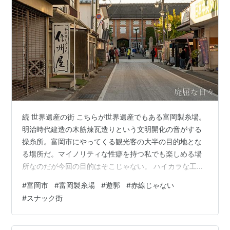
続 世界遺産の街 こちらが世界遺産でもある富岡製糸場。
明治時代建造の木筋煉瓦造りという文明開化の音がする
操糸所。富岡市にやってくる観光客の大半の目的地とな
る場所だ。マイノリティな性癖を持つ私でも楽しめる場
所なのだが今回の目的はそこじゃない。 ハイカラな工場
も一歩抜ければご覧の通りに労働者の匂いが残る。 世界
#
富岡市
#
富岡製糸場
#
遊郭
#
赤線じゃない
遺産の敷地に隣接する公衆便所。 21世紀の街づくり壁画
#
スナック街
という取り組みで描かれたウサギさんに目が行きがちだ
が、入り口の圧倒的な狭さも見どころのひとつ。 周辺に
残る飲食店の跡を辿る。 こちらは立派な外観が特徴的な