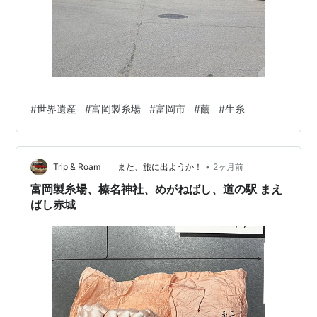
#
世界遺産
#
富岡製糸場
#
富岡市
#
繭
#
生糸
•
Trip & Roam また、旅に出ようか！
2ヶ月前
富岡製糸場、榛名神社、めがねばし、道の駅 まえ
ばし赤城