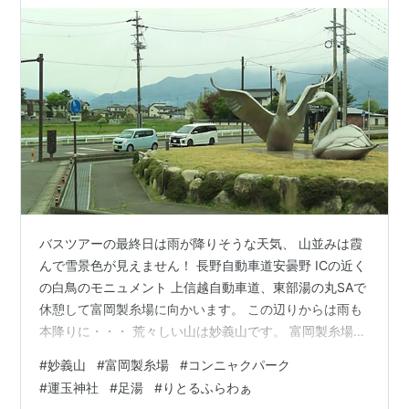
バスツアーの最終日は雨が降りそうな天気、 山並みは霞
んで雪景色が見えません！ 長野自動車道安曇野 ICの近く
の白鳥のモニュメント 上信越自動車道、東部湯の丸SAで
休憩して富岡製糸場に向かいます。 この辺りからは雨も
本降りに・・・ 荒々しい山は妙義山です。 富岡製糸場
生糸（きいと）と繭玉（まゆだま） コンニャクパーク コ
#
妙義山
#
富岡製糸場
#
コンニャクパーク
ンニャク工場と子供テーマパーク、フーズマーケットを
#
運玉神社
#
足湯
#
りとるふらわぁ
併用した施設。 コンニャクパークのキャラクター「マナ