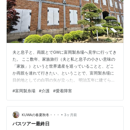
夫と息子と、両親とでGWに富岡製糸場へ見学に行ってき
た。 ここ数年、家族旅行（夫と私と息子の小さい意味の
「家族」）というと世界遺産を巡っていることと、どこ
か両親を連れて行きたい、ということで、富岡製糸場に
目的地としての白羽の矢が立った。 明治五年に建てられ
たという赤レンガの建物は広大で見応え十分。 正門 明治
#
富岡製糸場
#
介護
#
愛着障害
五年、と記されている 東置繭所（国宝） 場内はパネル展
示があったり、映像ガイダンスが上映されていたり、お
蚕がみられたり（！）糸取りの実演が実施されていた
•
り、勉強になった。 父は車いす、母は押し車をお借りし
KUWAの春夏秋冬・・・
3ヶ月前
て（無料）、高齢の両親も楽しむことができた。 施設周
バスツアー最終日
辺は道も狭く、一方通行の道が多いが…