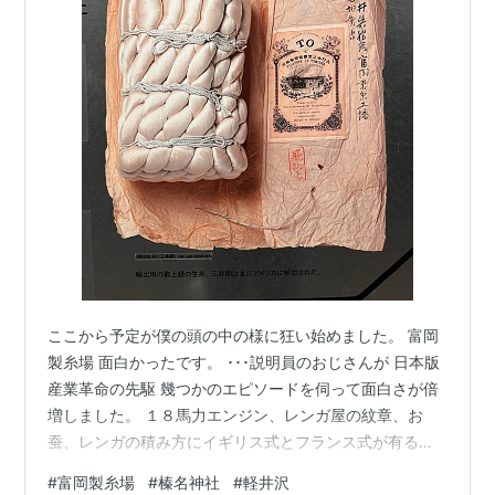
ここから予定が僕の頭の中の様に狂い始めました。 富岡
製糸場 面白かったです。 ･･･説明員のおじさんが 日本版
産業革命の先駆 幾つかのエピソードを伺って面白さが倍
増しました。 １８馬力エンジン、レンガ屋の紋章、お
蚕、レンガの積み方にイギリス式とフランス式が有るら
しい。 女工さんは搾取されているばっかり思ってました
#
富岡製糸場
#
榛名神社
#
軽井沢
が反対で近代的な厚生制度が施行されていた。 製造業を