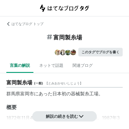
はてなブログ トップ
富岡製糸場
このタグでブログを書く
言葉の解説
ネットで話題
関連ブログ
富岡製糸場
(
一般
)
【
とみおかせいしじょう
】
群馬県富岡市にあった日本初の器械製糸工場。
概要
解説の続きを読む
1872年11月4日に操業を開始した官営の工場。1987年3
月に操業停止。