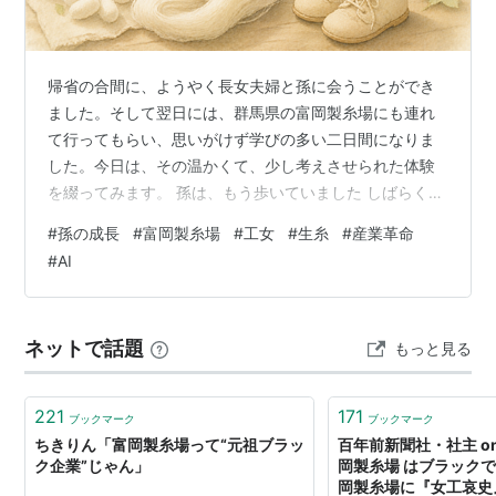
そこで政府は生糸の品質改善・生産向上と、技術指導者
を育成するため、 洋式の繰糸器械を備えた模範工場を
造ることにしたのである。
帰省の合間に、ようやく長女夫婦と孫に会うことができ
ました。そして翌日には、群馬県の富岡製糸場にも連れ
用地選定の理由
て行ってもらい、思いがけず学びの多い二日間になりま
した。今日は、その温かくて、少し考えさせられた体験
1870年、横浜のフランス商館に勤務していたポール・
を綴ってみます。 孫は、もう歩いていました しばらく会
ブリュナ(Paul Brunat)らが 武蔵・上野・信濃の地域 を
わないうちに、孫はもう歩くようになっていて、成長の
#
孫の成長
#
富岡製糸場
#
工女
#
生糸
#
産業革命
調査し、上野の富岡に場所を決定した。その理由として
速さに驚きました。子どもの一日一日は、本当にあっと
#
AI
は、以下のようなものであった。
いう間ですね。 みんなで、小さな靴を買いに行ったり、
足りない肌着を買い足したり。離乳食ももりもり食べ
富岡付近は養蚕が盛んで、生糸の原料の繭が確保で
て、見るからに元気いっぱい。その姿を見ているだけ
きる。
ネットで話題
もっと見る
で、こちらまで力をもらえるようでした。会いに来てよ
工場建設に必要な広い土地が用意できる。
かったなあと、しみじみ思いました。 ４月に会った…
製糸に必要な水が既存の用水を使って確保できる。
221
171
ブックマーク
ブックマーク
燃料の石炭が近くの高崎・吉井で採れる。
ちきりん「富岡製糸場って“元祖ブラッ
百年前新聞社・社主 on Tw
ク企業”じゃん」
岡製糸場 はブラックで
外国人指導の工場建設に地元の人たちの同意が得ら
岡製糸場に『女工哀史