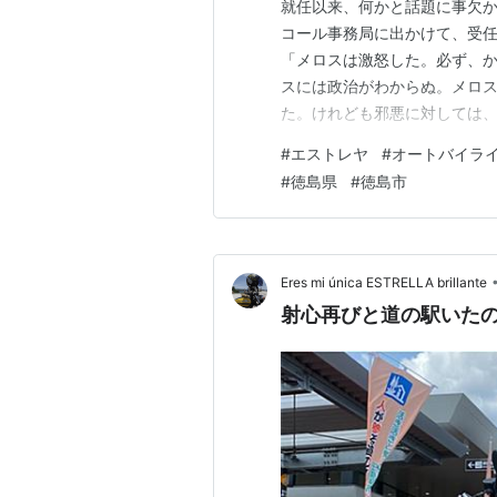
就任以来、何かと話題に事欠
コール事務局に出かけて、受
「メロスは激怒した。必ず、
スには政治がわからぬ。メロ
た。けれども邪悪に対しては
リコールの成否はともかく、
#
エストレヤ
#
オートバイラ
民が、選挙民が、他人事ではな
#
徳島県
#
徳島市
長選での投票率を見ると余り
Eres mi única ESTRELLA brillante
射心再びと道の駅いた