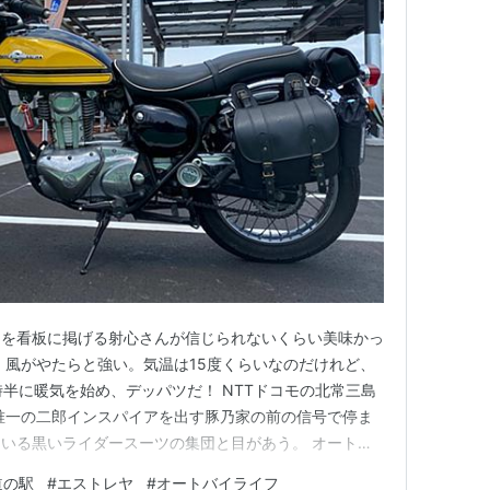
ンを看板に掲げる射心さんが信じられないくらい美味かっ
、風がやたらと強い。気温は15度くらいなのだけれど、
時半に暖気を始め、デッパツだ！ NTTドコモの北常三島
唯一の二郎インスパイアを出す豚乃家の前の信号で停ま
いる黒いライダースーツの集団と目があう。 オートバ
にバイクが停まるとそりゃ見ちゃうよね。ただ、エストレ
道の駅
#
エストレヤ
#
オートバイライフ