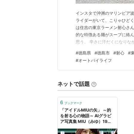
インスタで沖洲のマリンピア
ライダーがいて、こりゃひどく
は住吉の東京ラーメン射心さん
的な特徴ある麺がスープに絡ん
思う。 辛さに汗だくになりな
なのでトラックなどは走って
#
徳島県
#
徳島市
#
射心
#
ちらが優先、というわけでも
#
オートバイライフ
フェリー乗り場で巨大な船内に
ネットで話題
6
ブックマーク
「アイドルMIUの矢」 ～的
を射る心の物語～ AIグラビ
ア写真集 MIU（みゆ）19
歳！凛とした一面と可憐な一
面を併せ持つ、しとやかで上