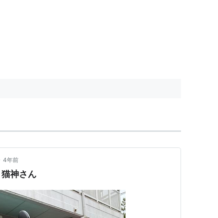
•
4年前
、猫神さん