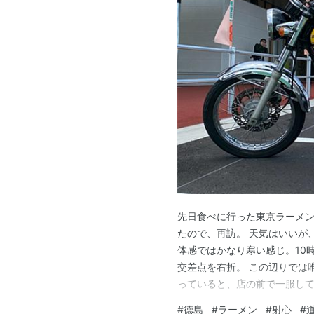
先日食べに行った東京ラーメ
たので、再訪。 天気はいいが
体感ではかなり寒い感じ。10
交差点を右折。 この辺りでは
っていると、店の前で一服して
イ乗りの習性として、交差点
#
徳島
#
ラーメン
#
射心
#