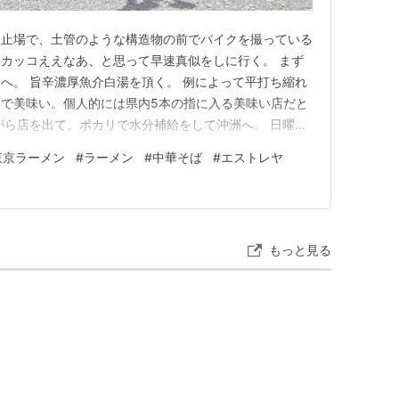
波止場で、土管のような構造物の前でバイクを撮っている
カッコええなあ、と思って早速真似をしに行く。 まず
へ。 旨辛濃厚魚介白湯を頂く。 例によって平打ち縮れ
で美味い。個人的には県内5本の指に入る美味い店だと
がら店を出て、ポカリで水分補給をして沖洲へ。 日曜日
いないが、ここの敷地内は広い交差点に信号がない上にど
東京ラーメン
#
ラーメン
#
中華そば
#
エストレヤ
ないので見通しは良いものの通過するのは結構気を使う。
トラックやトレーラー…
もっと見る