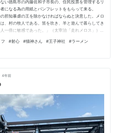
かない徳島市の内藤佐和子市長の、住民投票を管理するリ
任者になる為の用紙とパンフレットをもらって来る。
かの邪知暴虐の王を除かなければならぬと決意した。メロ
スは、村の牧人である。笛を吹き、羊と遊んで暮らしてき
、人一倍に敏感であった。」（太宰治「走れメロス」）
市政が何かおかしいのではないか？変ではないか？と、市
イフ
#
射心
#
猫神さん
#
王子神社
#
ラーメン
い当事者意識を持つことは悪いことではない。 先の市
にも無関心層が多すぎる。その意…
•
4年前
の