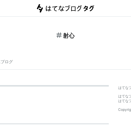
射心
連ブログ
はてな
はてな
はてな
Copyrig