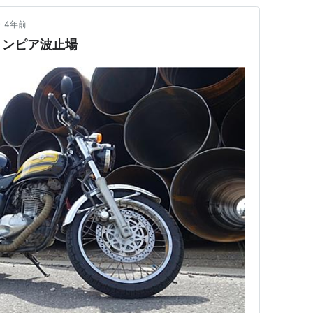
•
4年前
リンピア波止場