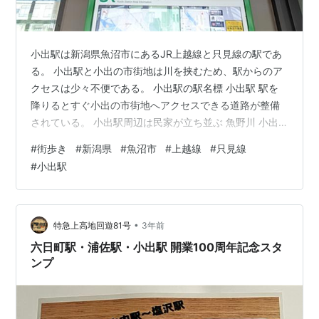
小出駅は新潟県魚沼市にあるJR上越線と只見線の駅であ
る。 小出駅と小出の市街地は川を挟むため、駅からのア
クセスは少々不便である。 小出駅の駅名標 小出駅 駅を
降りるとすぐ小出の市街地へアクセスできる道路が整備
されている。 小出駅周辺は民家が立ち並ぶ 魚野川 小出
橋の歴史を見ることができる。 小出橋を渡り、小出の市
#
街歩き
#
新潟県
#
魚沼市
#
上越線
#
只見線
街地へ 訪問日当日の朝まで雨が降っていた影響で、川が
#
小出駅
増水していた。 小出の市街地。道路の両側にアーケード
が設置されている。しかし、郊外のロードサイド店に押
された影響か、市街地はシャッター街が目立つ。 新潟の
商店街は雪対策なのか、アーケードが設置されている所
•
特急上高地回遊81号
3年前
が多い。 魚沼市生涯学習センタ…
六日町駅・浦佐駅・小出駅 開業100周年記念スタ
ンプ