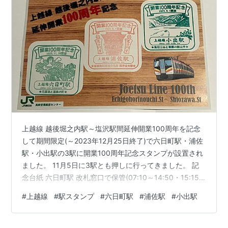
上越線 越後堀之内駅～塩沢駅間延伸開業100周年を記念
して期間限定(～2023年12月25日終了)で六日町駅・浦佐
駅・小出駅の3駅に開業100周年記念スタンプが設置され
ました。 11月5日に3駅とも押しに行ってきました。 記
念台紙 六日町駅 改札窓口で保管(07:10～14:50・15:15
～17:50) 浦佐駅 改札口付近に設置 小出駅 待合室に設置
#
上越線
#
駅スタンプ
#
六日町駅
#
浦佐駅
#
小出駅
<おまけ> 通常印 六日町駅(2020年9月20 押印) 浦佐駅
(2020年9月20日 押印) 浦佐駅(2019年8月18日 押印) 小
出駅 ゴム印(2023年11月5日押印) 小出駅 シャチハタ印