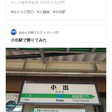
キング参加中鉄道 (2023.11.5訪問)
#
みどりの窓口
#
上越線
#
小出駅
•
みかんの旅ブログ
10ヶ月前
小出駅で降りてみた