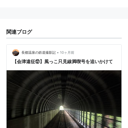
駅
−
八色駅
←「
小出駅
」→
越後堀之内駅
…
越後川口
駅
…
長岡駅
■
信越本線
直通（
長岡
以遠）…（至・
新潟駅
）
関連ブログ
■
只見線
「
小出駅
」→
藪神駅
−
越後広瀬駅
−
魚沼田中駅
−
越後
須原駅
−
上条駅
−
入広瀬駅
−
大白川駅
−
只見駅
…
会津川
•
長都温泉の鉄道撮影記
10ヶ月前
口駅
…
会津坂下駅
…
会津若松駅
【会津遠征⑫】風っこ只見線満喫号を追いかけて
○
リスト
：
駅キーワード
○
リスト
：
駅つきキーワード