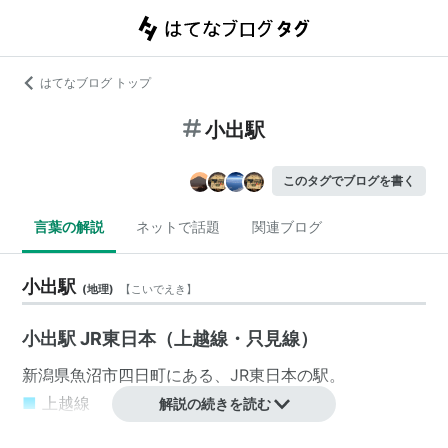
はてなブログ トップ
小出駅
このタグでブログを書く
言葉の解説
ネットで話題
関連ブログ
小出駅
(
地理
)
【
こいでえき
】
小出駅 JR東日本（上越線・只見線）
新潟県
魚沼市
四日町
にある、
JR東日本
の駅。
■
上越線
解説の続きを読む
…
水上駅
…
越後中里駅
…
越後湯沢駅
…
六日町駅
…
浦佐