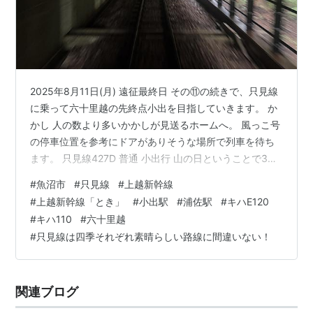
2025年8月11日(月) 遠征最終日 その⑪の続きで、只見線
に乗って六十里越の先終点小出を目指していきます。 か
かし 人の数より多いかかしが見送るホームへ。 風っこ号
の停車位置を参考にドアがありそうな場所で列車を待ち
ます。 只見線427D 普通 小出行 山の日ということで3連
休最終日かつお盆が迫っている時期ということもあり小
#
魚沼市
#
只見線
#
上越新幹線
出行の列車が2両でやってきました。 編成はキハE120と
#
上越新幹線「とき」
#
小出駅
#
浦佐駅
#
キハE120
キハ110の編成。 東北地域色のキハ110 キハ110は昨日一
#
キハ110
#
六十里越
昨日と何度か撮影している東北地域色を纏ったキハ110が
#
只見線は四季それぞれ素晴らしい路線に間違いない！
やってきました。 流石に連休最終日ということもありボ
ックス席はすべて埋まっている状況。 キハ110の…
関連ブログ