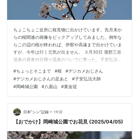
ちょこちょこ近所に桜見物に出かけています。先月末か
らの桜関連の画像をピックアップしてみました。例年な
らこの辺の桜が終われば、伊那や高遠まで出かけていま
すが、今年は行く元気が出ません。 ３月30日 蒲郡三谷
温泉の昼食付日帰り温泉のついでに寄った、子安弘法大
師（金剛寺）の桜 ３月31日 東岡崎の兼光で昼食、その後
#
ちょっとそこまで
#
桜
#
デジカメおじさん
寄った、岡崎城公園、桜は４分咲き、人は満開まじか ４
#
デジカメおじさんの足あと
#
子安弘法大師
月05日 西尾市八面山公園の桜と展望台、桜を見るだけな
#
岡崎城公園
#
八面山
#
黄金堤
らここで十分と毎年来てるかな ４月05日 カフェ ESPRIT
での昼食前に、桜トンネルで有名な吉良の黄金堤の桜
を・・・
•
日本“シン”記録
1年前
【おでかけ】岡崎城公園でお花見 (2025/04/05)