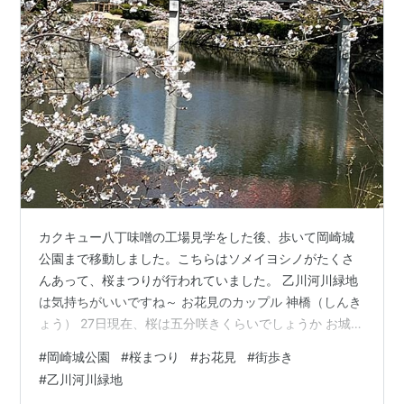
カクキュー八丁味噌の工場見学をした後、歩いて岡崎城
公園まで移動しました。こちらはソメイヨシノがたくさ
んあって、桜まつりが行われていました。 乙川河川緑地
は気持ちがいいですね～ お花見のカップル 神橋（しんき
ょう） 27日現在、桜は五分咲きくらいでしょうか お城の
龍城堀 岡崎城は小高い場所に築城されてます。 隣は岡崎
#
岡崎城公園
#
桜まつり
#
お花見
#
街歩き
東照宮龍城神社岡崎城は徳川家康が生まれた城 隣の龍城
#
乙川河川緑地
神社は家康を祭神として、本多忠勝を祀っています 城の