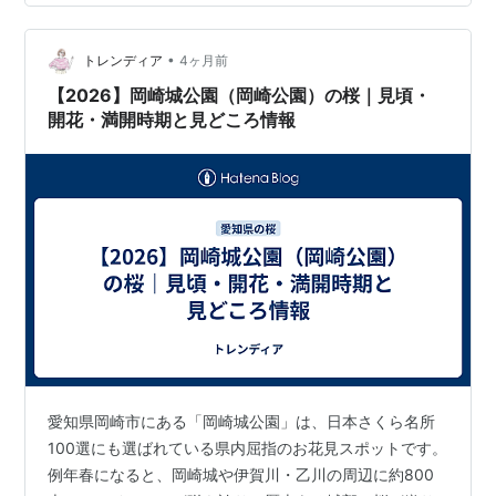
そばの桜を入れて撮ってみました岡崎城は1959年に再建
された3層5階のお城 岡崎城公園はかなり広く、河川敷も
広々として気持ちのよい場所でした。船着き場があって
•
トレンディア
4ヶ月前
観光遊覧船もありました…
【2026】岡崎城公園（岡崎公園）の桜｜見頃・
開花・満開時期と見どころ情報
愛知県岡崎市にある「岡崎城公園」は、日本さくら名所
100選にも選ばれている県内屈指のお花見スポットです。
例年春になると、岡崎城や伊賀川・乙川の周辺に約800