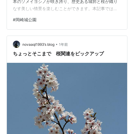
本のソメイヨシノが咲き誇り、歴史ある城郭と桜が織り
なす美しい情景を楽しむことができます。本記事では、
2026年の「岡崎の桜まつり」の開催日程やライトアップ
#
岡崎城公園
情報、アクセス・駐車場などの現地情報を詳しくご紹介
します。 岡崎城公園（岡崎公園）の桜 基本情報 スポッ
ト名 岡崎城公園（岡崎公園） 所在地 愛知県岡崎市康生
•
町561-1 桜の本数 約800本 桜の種類 ソメイヨシノ ほか
novaaql1993’s blog
1年前
例年の見頃 3月下旬～4月上旬 ライトアップ あり（桜ま
ちょっとそこまで 桜関連をピックアップ
つり期間中…