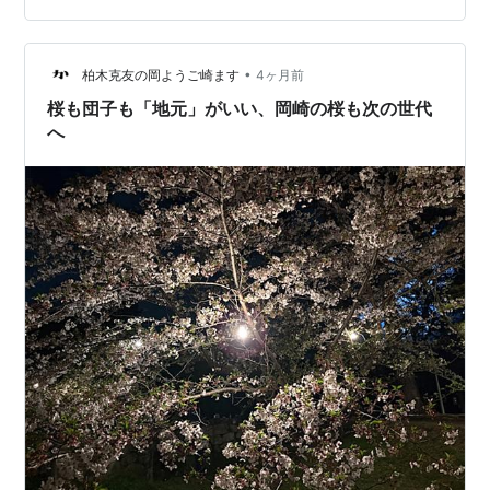
石藤 やえちゃんか～ そやな～ 満開やで～ え～なぁ～ う
す紫の藤棚の～ 下で歌ったアベ・・・澄んだ瞳が美しく
なぁ～ぜか心に残ってる、藤棚でした
•
柏木克友の岡ようご崎ます
4ヶ月前
桜も団子も「地元」がいい、岡崎の桜も次の世代
へ