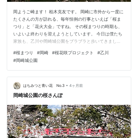
岡ようご崎ます！ 柏木克友です。 岡崎に市外から一度に
たくさんの方が訪れる、毎年恒例の行事といえば「桜ま
つり」と「花火大会」ですね。 その桜まつりの時期も、
いよいよ終わりを迎えようとしています。 今日は僕たち
家族も、乙川や岡崎城公園をブラブラと歩いてきまし
た。 桜は、いつ、何度見ても、やっぱり綺麗ですね。 岡
#
桜まつり
#
岡崎
#
桜花咲プロジェクト
#
乙川
崎は桜の名所として全国的にも有名ですが、実は近年、
#
岡崎城公園
大きな課題を抱えています。 それは、桜の木の高齢化で
す。 花のボリュームが減ってしまったり、木自体が枯れ
て本数が少なくなってしまったり…… その事実を詳しく
聞く前から、どこかで見慣れた景色に「あれ？」と変化
•
はちみつと青い花 No.3
4ヶ月前
を感じてはいたのですが、やはりそう…
岡崎城公園の桜さんぽ