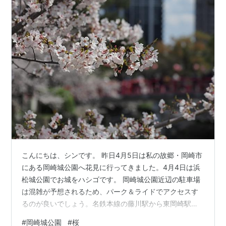
こんにちは、シンです。 昨日4月5日は私の故郷・岡崎市
にある岡崎城公園へ花見に行ってきました。4月4日は浜
松城公園でお城をハシゴです。 岡崎城公園近辺の駐車場
は混雑が予想されるため、パーク＆ライドでアクセスす
るのが良いでしょう。名鉄本線の藤川駅から東岡崎駅
へ。 電車に乗ってご機嫌 東岡崎駅は私の記憶のものとは
#
岡崎城公園
#
桜