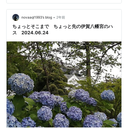
タポタになりました。 温度は自宅軒下の寒暖計からで
す。毎朝、早朝ウオーキング（５時～６時）の前に確認
しています。 岡崎城 自宅軒下、早朝温度（6…
•
novaaql1993’s blog
2年前
ちょっとそこまで ちょっと先の伊賀八幡宮のハ
ス 2024.06.24