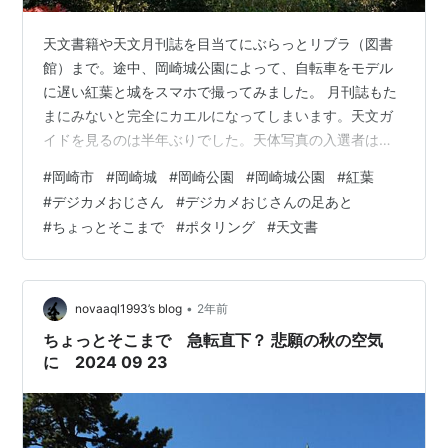
天文書籍や天文月刊誌を目当てにぶらっとリブラ（図書
館）まで。途中、岡崎城公園によって、自転車をモデル
に遅い紅葉と城をスマホで撮ってみました。 月刊誌もた
まにみないと完全にカエルになってしまいます。天文ガ
イドを見るのは半年ぶりでした。天体写真の入選者は相
変わらず高齢者が多く高齢者の趣味化の様相です。今は
#
岡崎市
#
岡崎城
#
岡崎公園
#
岡崎城公園
#
紅葉
誰でも、スマホート望遠鏡で昔では信じられないような
#
デジカメおじさん
#
デジカメおじさんの足あと
天体写真（デジタル画像）が簡単に撮れます。面倒な画
#
ちょっとそこまで
#
ポタリング
#
天文書
像処理も最先端の処理をAIがいとも簡単にやってくれる
ようになるでしょう。そうなると、10年先の天体写真、
特に、星野写真や星雲・星団は誰が撮っても同じになる
かもしれません。 「星雲・星団・銀河ビジュア…
•
novaaql1993’s blog
2年前
ちょっとそこまで 急転直下？ 悲願の秋の空気
に 2024 09 23