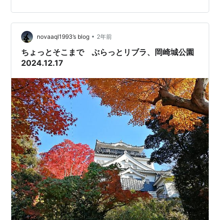
かけ離れるほどに開発されました。かろうじてバスター
ミナルには面影があったのですが、それもそろそろなく
なりそうです。都市開発というのは良き思い出を葬る所
•
業とも言えます。まあ出て行った人の思い出より、今住
novaaql1993’s blog
2年前
んでいる人の幸福の追求が当然大切なので致し方なしで
ちょっとそこまで ぶらっとリブラ、岡崎城公園
す。 大規模工事がされていました 東岡崎…
2024.12.17