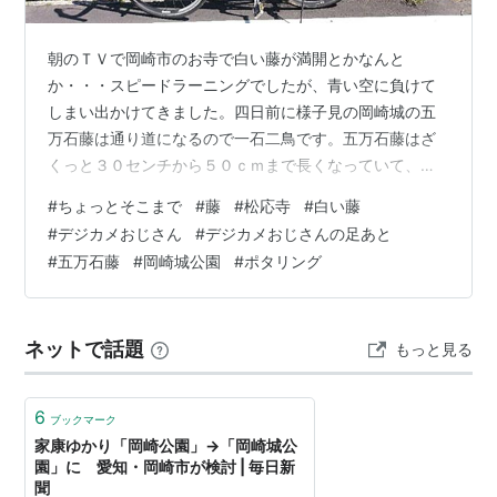
朝のＴＶで岡崎市のお寺で白い藤が満開とかなんと
か・・・スピードラーニングでしたが、青い空に負けて
しまい出かけてきました。四日前に様子見の岡崎城の五
万石藤は通り道になるので一石二鳥です。五万石藤はざ
くっと３０センチから５０ｃｍまで長くなっていて、藤
らしい様相になってきました。松應寺の白い藤は、狭い
#
ちょっとそこまで
#
藤
#
松応寺
#
白い藤
ところに白い雲がモクモクと湧き上がっているようにみ
#
デジカメおじさん
#
デジカメおじさんの足あと
えました。このお寺には何度か来ていますが、白い藤は
#
五万石藤
#
岡崎城公園
#
ポタリング
初めてです。徳川家康の父・松平広忠を供養するために
1560年に創建した浄土宗の寺院だそうです。適当に写真
を撮って、しおりをいただいて、早々に引き返しまし
ネットで話題
もっと見る
た。この日はマウンテンバイクでなくロードでしたが、
藤…
6
ブックマーク
家康ゆかり「岡崎公園」→「岡崎城公
園」に 愛知・岡崎市が検討 | 毎日新
聞