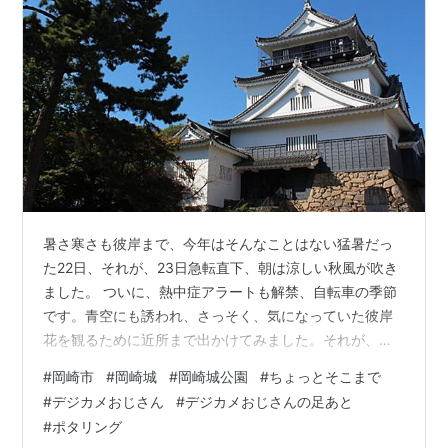
暑さ寒さも彼岸まで、今年はそんなことはない猛暑だっ
た22日、それが、23日急転直下、朝は涼しい秋風が吹き
ました。 ついに、熱中症アラートも解禁、自転車の季節
です。青空にも誘われ、さっそく、気になっていた彼岸
花を観るために近所まで出かけてみました。それが、い
つもなら咲き始めている場所に花一輪も見つけることが
#
岡崎市
#
岡崎城
#
岡崎城公園
#
ちょっとそこまで
できませんでした。しかたなく、少し足をのばして、岡
#
デジカメおじさん
#
デジカメおじさんの足あと
崎城公園まで行きました。休日なのに人出が少ないよう
#
ポタリング
に感じました。青い空、秋風を受けて、気持ちの良いポ