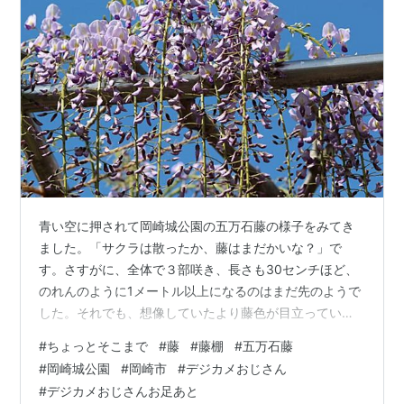
青い空に押されて岡崎城公園の五万石藤の様子をみてき
ました。「サクラは散ったか、藤はまだかいな？」で
す。さすがに、全体で３部咲き、長さも30センチほど、
のれんのように1メートル以上になるのはまだ先のようで
した。それでも、想像していたより藤色が目立っていて
とりあえず五万石でご満足。「うす紫の藤棚の～下で歌
#
ちょっとそこまで
#
藤
#
藤棚
#
五万石藤
ったアベ・・・」などと鼻歌がでます。ポタポタ途中の
#
岡崎城公園
#
岡崎市
#
デジカメおじさん
乙川沿いには八重桜のピンクもきれいでした。良い天気
#
デジカメおじさんお足あと
にノー天気な昼時でした。 これから見頃をむかえる五万