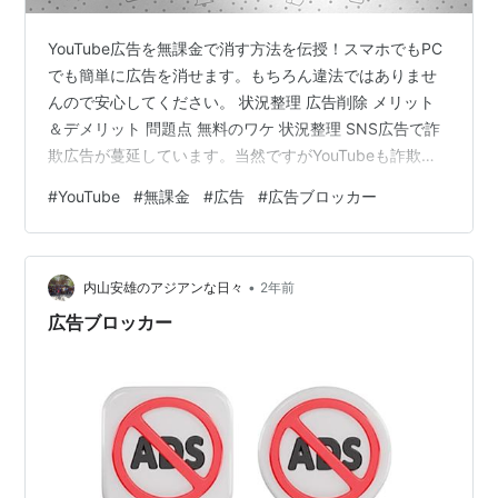
YouTube広告を無課金で消す方法を伝授！スマホでもPC
でも簡単に広告を消せます。もちろん違法ではありませ
んので安心してください。 状況整理 広告削除 メリット
＆デメリット 問題点 無料のワケ 状況整理 SNS広告で詐
欺広告が蔓延しています。当然ですがYouTubeも詐欺広
告に狙われています。YouTubeを提供しているGoogleで
#
YouTube
#
無課金
#
広告
#
広告ブロッカー
も2023年に55億件の広告を削除しています。サービス提
供側の努力も重要ですが、最終的には自衛するしかあり
ません。もちろんYouTube広告を見ている待ち時間もム
•
ダです。コスパやタイパが重要な時代に動画広告を延々
内山安雄のアジアンな日々
2年前
と見ているのは効率が悪いですよね？ 広告削除 Yo…
広告ブロッカー