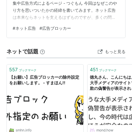
集中広告方式によるページ - つぐもん 今回はなぜこのや
り方を思いついたかの経緯を書いてみます。ネット広告
は本来ならネットを支えるはずものですが、多くの問題
も引き起こしています。 2003年にはGoogleアドセンス
#
ネット広告
#
広告ブロッカー
が開発されましたが、一方で2009年には広告ブロッカー
のAdBlockも誕生し、普及し始めました。ネット広告は
本来なら広告主、ユーザー、広告プラットフォーム、広
ネットで話題
もっと見る
告掲載媒体それぞれに利益になることを期待されていた
はずです。 にもかかわらず、ほとんどの人にはあま…
557
451
ブックマーク
ブックマーク
【お願い】広告ブロッカーの除外設定
徳丸さん、こんにちは
をお願いします。 - すまほん!!
大手メディアのサイト
欺の偽警告が表示され
しまいましたし、今の
ッカーが必須と考えた
でしょうか？ | mond
smhn.info
mond.how