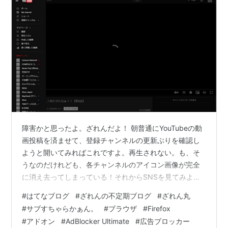
障害かと思ったよ。ざれんだよ！ 朝普通にYouTubeの動
画投稿を済ませて、登録チャンネルの更新ぶりを確認し
ようと開いてみればこれですよ。再生されない。も、そ
うなのだけれども、各チャンネルのアイコン画像が完全
に消え去ってしまっている！それからSNSを見てみよう
とすれば！もう本当に障害だと思ったよね。大規模か！
#
はてなブログ
#
ざれんの不定期ブログ
#
ざれん丸
と(笑)。何気なく開いたWikipediaだってこうだ！壊れた
#
サブすちゃらかぁん。
#
ブラウザ
#
Firefox
サイトっぽい。これはちょっと、実際にそうなっていて
#
アドオン
#
AdBlocker Ultimate
#
広告ブロッカー
も違和感がないのが面白い。ちょこまかここでも書いて