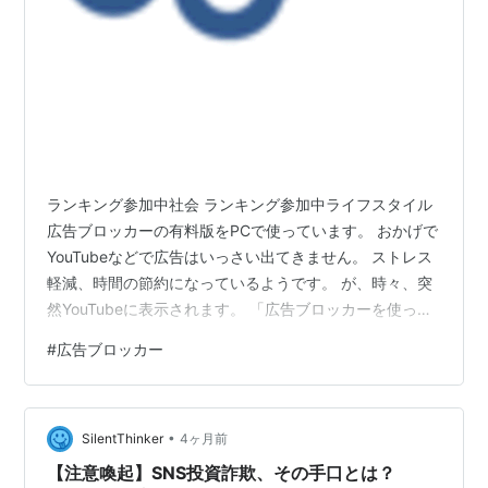
ランキング参加中社会 ランキング参加中ライフスタイル
広告ブロッカーの有料版をPCで使っています。 おかげで
YouTubeなどで広告はいっさい出てきません。 ストレス
軽減、時間の節約になっているようです。 が、時々、突
然YouTubeに表示されます。 「広告ブロッカーを使って
いるな。 そのアプリを外さないとYouTube、見られませ
#
広告ブロッカー
んぜ」 はい、これでYouTubeの視聴不可になります。 ど
うする？ やむなく自前の広告ブロッカーの再インストー
ル。 これで問題解決です。 が、じきにまた同じ問題が発
•
生するでしょう。 とりわけYouTubeは広告ブロッカーの
SilentThinker
4ヶ月前
駆除に忙しいようです。 これぞイタチごっこ…
【注意喚起】SNS投資詐欺、その手口とは？