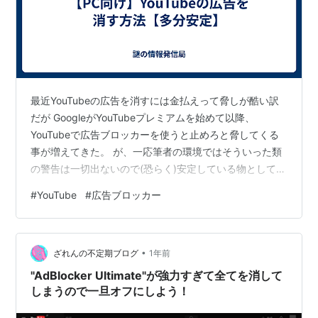
最近YouTubeの広告を消すには金払えって脅しが酷い訳
だが GoogleがYouTubeプレミアムを始めて以降、
YouTubeで広告ブロッカーを使うと止めろと脅してくる
事が増えてきた。 が、一応筆者の環境ではそういった類
の警告は一切出ないので(恐らく)安定している物として紹
介する。 なお、今回の手法はChromeは使えない(理由は
#
YouTube
#
広告ブロッカー
前回の記事参照)ので注意。 最近YouTubeの広告を消すに
は金払えって脅しが酷い訳だが とりあえず必要な環境 必
要な拡張機能 使い方
•
ざれんの不定期ブログ
1年前
"AdBlocker Ultimate"が強力すぎて全てを消して
しまうので一旦オフにしよう！