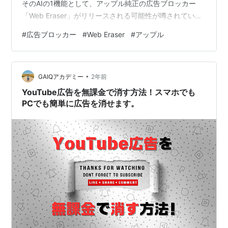
そのAIの1機能として、アップル純正の広告ブロッカー
「Web Eraser」がリリースされる可能性が噂されてい
た。 ▼参考 xtrend.nikkei.com また偽の広告による詐欺
#
広告ブロッカー
#
Web Eraser
#
アップル
の被害が拡大していることで経済産業省がGoogle、LINE
ヤフー、Metaの3社に対し、ヒアリングを行い、対策要
請を実施している。このようにネット広告に関する状況
•
が大きく変わっている中でアップル純正の広告ブロッカ
GAIQアカデミー
2年前
ー「Web Er…
YouTube広告を無課金で消す方法！スマホでも
PCでも簡単に広告を消せます。