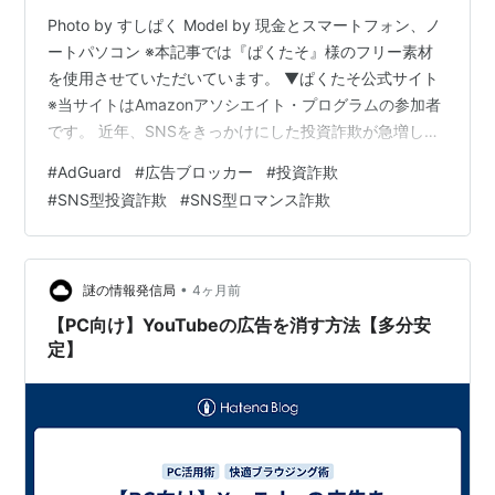
Photo by すしぱく Model by 現金とスマートフォン、ノ
ートパソコン ※本記事では『ぱくたそ』様のフリー素材
を使用させていただいています。 ▼ぱくたそ公式サイト
※当サイトはAmazonアソシエイト・プログラムの参加者
です。 近年、SNSをきっかけにした投資詐欺が急増して
います。 警察の発表によると、2025年の被害額は1200
#
AdGuard
#
広告ブロッカー
#
投資詐欺
億円を超え、前年の約1.5倍にまで拡大しました。もはや
#
SNS型投資詐欺
#
SNS型ロマンス詐欺
一部の人の問題ではなく、誰でも巻き込まれる可能性の
ある身近なリスクになっています。 ▼目次(クリックで移
動) ■ SNS型投資詐欺の典型的な流れ ■ 実際にあった被
害例 ■ なぜここまで被害が増えている…
•
謎の情報発信局
4ヶ月前
【PC向け】YouTubeの広告を消す方法【多分安
定】