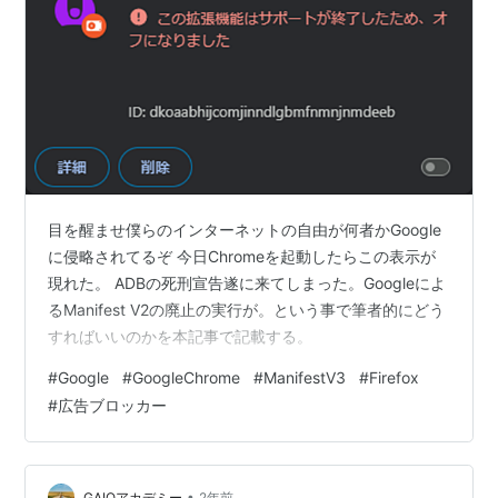
目を醒ませ僕らのインターネットの自由が何者かGoogle
に侵略されてるぞ 今日Chromeを起動したらこの表示が
現れた。 ADBの死刑宣告遂に来てしまった。Googleによ
るManifest V2の廃止の実行が。という事で筆者的にどう
すればいいのかを本記事で記載する。
#
Google
#
GoogleChrome
#
ManifestV3
#
Firefox
#
広告ブロッカー
•
GAIQアカデミー
2年前