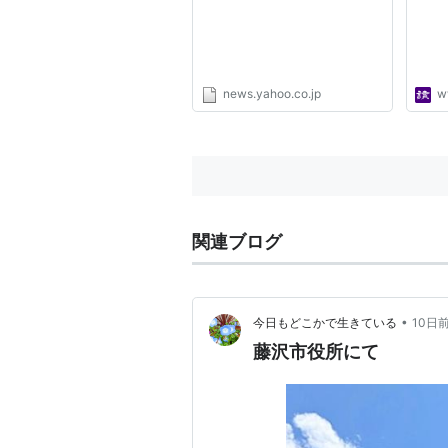
元の無職同士、19歳と16歳
（埼玉新聞） - Yahoo!ニュ
ース
news.yahoo.co.jp
w
関連ブログ
•
今日もどこかで生きている
10日
藤沢市役所にて