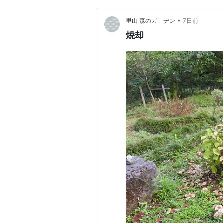
•
里山 森のガ－デン
7日前
焼却