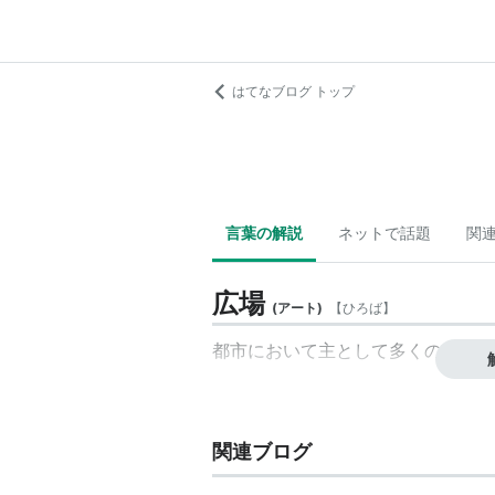
はてなブログ トップ
言葉の解説
ネットで話題
関
広場
(
アート
)
【
ひろば
】
都市において主として多くの人が集
関連ブログ