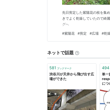
先日剪定した紫陽花の枝を集めて
きでよく乾燥していたので綺麗
グへ
#
紫陽花
#
剪定
#
広場
#
乾
ネットで話題
581
494
ブックマーク
渋谷川が天井から飛び出す広
単一責
場ができた
resp
につ
オブ