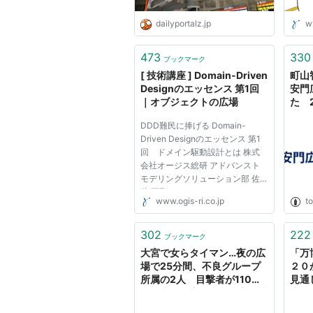
dailyportalz.jp
w
473
330
ブックマーク
[ 技術講座 ] Domain-Driven
町山
Designのエッセンス 第1回
安門
｜オブジェクトの広場
た 2
DDD難民に捧げる Domain-
Driven Designのエッセンス 第1
回 ドメイン駆動設計とは 株式
会社オージス総研 アドバンスト
モデリングソリューション部 佐
藤 匡剛 Domain-Driven Design
www.ogis-ri.co.jp
t
Tackling Complexity in the Heart
of Software Eric Evans 著
Addison-Wesley, 59.99ドル 560
302
222
ブックマーク
ページ ISBN: 0-321-12521-5
大宮で女らタイマン…夜の広
「万
「ドメインモデ...
場で25分間、不良グループ
２０
所属の2人 目撃者が110番
見通
し発覚 特定された双方を逮
生の
捕、決闘した疑い 離れた地