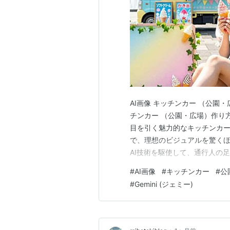
AI画像 キッチンカー （公園・広場
チンカー （公園・広場）作り方 プ
目を引く魅力的なキッチンカー
で、理想のビジュアルを驚く
AI技術を駆使して、通行人の
生成するためのガイドと、すぐ
#
AI画像
#
キッチンカー
#
公
ンカーのある風景を創る魅力 
#
Gemini (ジェミー)
チンカ…