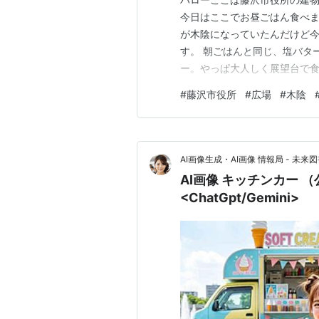
今日はここでお昼ごはん食べま
が木陰になっていたんだけど
す。 朝ごはんと同じ、塩バタ
ー。やっぱ大人しく展望台で
#
藤沢市役所
#
広場
#
木陰
AI画像生成・AI画像 情報局 - 未来図
AI画像 キッチンカー 
<ChatGpt/Gemini>