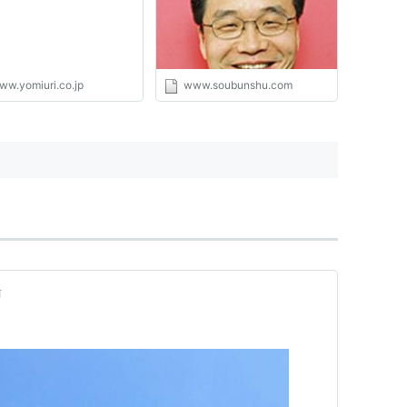
ww.yomiuri.co.jp
www.soubunshu.com
前