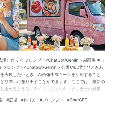
）作り方 プロンプト<ChatGpt/Gemini> AI画像 キッ
ロンプト<ChatGpt/Gemini> 公園や広場でひときわ
を表現したいとき、AI画像生成ツールを活用すること
ほどリアルに創り出すことができます。ここでは、最新の
足を止めるようなスタイリッシュなキッチンカーの風景を
に使えるプロンプトをご紹介します。 AI画像でキッチ
園
#
広場
#
作り方
#
プロンプト
#
ChatGPT
公園や広場という開放的なロケーションにおいて、キッ