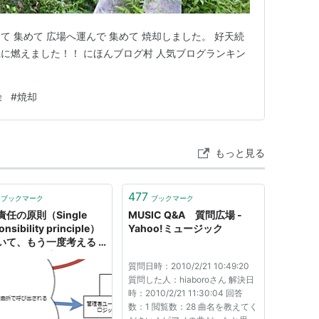
 集めて 広場へ運んで 集めて 焼却しました。 好天続
に燃えました！！ にほんブログ村 人気ブログランキン
燥
#
焼却
もっと見る
477
ブックマーク
ブックマーク
任の原則（Single
MUSIC Q&A 質問広場 -
onsibility principle）
Yahoo!ミュージック
いて、もう一度考える |
ジェクトの広場
質問日時：2010/2/21 10:49:20
質問した人：hiaboroさん 解決日
時：2010/2/21 11:30:04 回答
数：1 閲覧数：28 曲名を教えてく