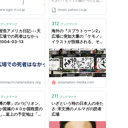
ださい！ピアノの曲だったと思い
ます。 いきます ちゃららららん
ww.ogis-ri.co.jp
music.yahoo.co.jp
ららん ちゃららららんららんら
んらん ちゃららららんららん ち
ゃららららんららんらんらん ら
312
ブックマーク
ブックマーク
んらんらんららんらんらんららん
智浩アメリカ日記---天
海外の『スプラトゥーン2』
...
広場での死者はなかっ
広場に突如大量の「ケモノ」
004‐03-13
イラストが投稿される、その
理由とは - AUTOMATON
omomachi.hatenadiary.org
automaton-media.com
211
ブックマーク
ブックマーク
博の華」のパビリオン、
いざという時の日本人の冷た
か国減の４０か国程度の
さ: 宋文洲のメルマガの読者
し…返上の予定地は「芝
広場
広場」に