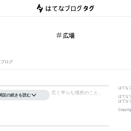
広場
連ブログ
はてな
まるために設けられた、広く平らな場所のこと。
解説の続きを読む
はてな
はてな
Copyrig