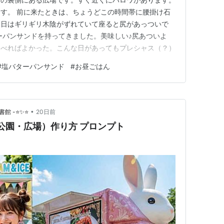
す。 前に来たときは、ちょうどこの時間帯に腰掛け石
今日はギリギリ木陰がずれていて座ると尻があっついで
ーパンサンドを持ってきました。美味しい♪尻あついよ
食べればよかった。こんな日があってもプレシャス（？）
#
塩バターパンサンド
#
お昼ごはん
•
書館 -⭐✨⭐
20日前
（公園・広場）作り方 プロンプト