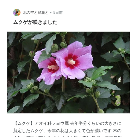
る センス悪い私には出来ない自然の芸術ね 【イトバハル
•
シャギク】 ランキング参加中花のある風景 ランキング参
北の空と庭花と
5日前
加中みんなの花図鑑 ランキング参加中高山植物、山野
ムクゲが咲きました
草、草花が好き ランキ…
【ムクゲ】アオイ科フヨウ属 去年半分くらいの大きさに
剪定したムクゲ、今年の花は大きくて色が濃いです 木の