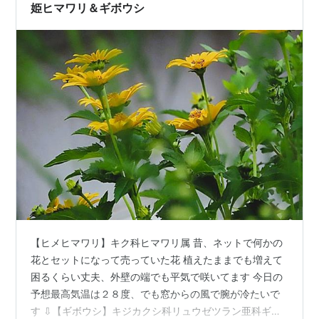
姫ヒマワリ＆ギボウシ
【ヒメヒマワリ】キク科ヒマワリ属 昔、ネットで何かの
花とセットになって売っていた花 植えたままでも増えて
困るくらい丈夫、外壁の端でも平気で咲いてます 今日の
予想最高気温は２８度、でも窓からの風で腕が冷たいで
す ⇩【ギボウシ】キジカクシ科リュウゼツラン亜科ギボ