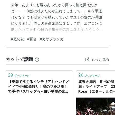
去年、あまりにも混みあったから掘って植え据えたけ
ど・・・ 何処に植えたのか忘れてしまって、、もう手遅
れかな？ でも以前から植わっていたマユミの陰のが満開
になりました 昨日の最高気温は３１．７度、エアコンに
助けられてます 今日の予想最高気温は３５度 もう１０時
に３０．３度だって、、早くからエアコン回してます 拾
#
庭の花
#
百合
#
カサブランカ
い残した球根が２－３本出て咲いてます ランキング参加
中みんなの花図鑑 ランキング参加中花のある風景 ランキ
ング参加中高山植物、山野草、草花が好き
ネットで話題
もっと見る
29
20
ブックマーク
ブックマーク
【季節で変えるインテリア】ハンドメ
北野天満宮 船出の庭
イドで小物&壁飾り！庭の花を活用し
庭」ライトアップ 23 :
て手作りスワッグも - 白い平屋の家を
Rose （エターナルロ
建てました