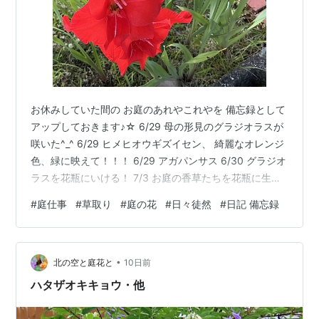
お休みしていた間の お庭のあれやこれやを 備忘録として
アップしておきます♪☆ 6/29 母の形見のグラジオラスが
咲いた^_^ 6/29 ヒメヒオウギズイセン、 綺麗なオレンジ
色、緑に映えて！！！ 6/29 アガパンサス 6/30 グラジオ
ラスを花瓶にいける！ 7/3 お庭の香草たちを花瓶に生け
た 良い香り^_^ ミントの花、ローズマリー、イタリアン
#
庭仕事
#
草取り
#
庭の花
#
日々徒然
#
日記 備忘録
パセリの花 7/4 ミセスユミ 7/4 ヤブランの花 7/4 オニユ
リが咲いた！ 7/4 実家の庭の草引き 7/4 同じく実家の庭
の草引き。 暑さと腰痛と高齢で お庭のお世話も限界です
•
😵 花苗は植えないようにしています。。。 草引きで精一
北の空と庭花と
10日前
杯。。。
ハタザオキキョウ・他