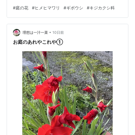
ウシ属 ２ヵ所に植えて、北側の方が元気で良い花が咲い
#
庭の花
#
ヒメヒマワリ
#
ギボウシ
#
キジカクシ科
てます 葉が好きで植えてますから、花は直ぐ切り取りま
す ランキング参加中みんなの花図鑑 ランキング参加中高
山植物、山野草、草花が好き ランキング参加中花のある
•
風景 ランキング参加中野生動物・自然観察
理想は一汁一菜
10日前
お庭のあれやこれや①