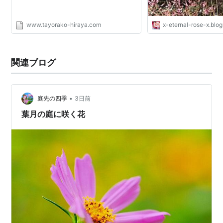
www.tayorako-hiraya.com
x-eternal-rose-x.blog
関連ブログ
•
庭先の四季
3日前
葉月の庭に咲く花