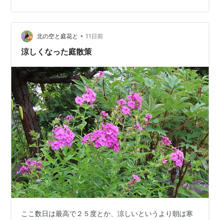
ペリカム・マジカルレッ】 真っ赤な種がいっぱい、黒く
なった種を土に埋めておいても芽が出ません・・ 【ツル
ウメモドキ】ニシキギ科 今年もいっぱい実がなりまし
た、冬にヒヨドリしか食べないけど・・ ランキング参加
•
北の空と庭花と
11日前
中みんなの花図鑑 ランキン…
涼しくなった庭散策
ここ数日は最高で２５度とか、涼しいというより朝は寒