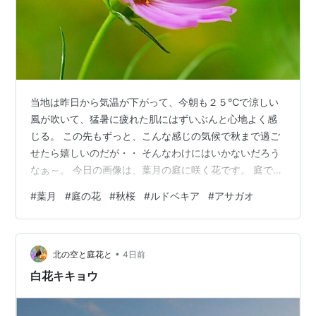
当地は昨日から気温が下がって、今朝も２５℃で涼しい
風が吹いて、猛暑に疲れた肌にはずいぶんと心地よく感
じる。 この先もずっと、こんな感じの気候で秋まで過ご
せたら嬉しいのだが・・ そんなわけにはいかないだろう
なぁ～。 今日の画像は、葉月の庭に咲く花です。 庭で咲
く秋桜の花。 暑さに負けず元気いっぱいに咲くルドベキ
#
葉月
#
庭の花
#
秋桜
#
ルドベキア
#
アサガオ
ア・タカオ。 アサガオ。 よろしかったらポチっとお願い
します。 ランキング参加中gooからきました ランキング
参加中お写んぽ日記 ランキング参加中はてなブログ【シ
•
ニア部門】 ランキング参加中植物 ランキング参加中野生
北の空と庭花と
4日前
動物・自然観察
白花キキョウ