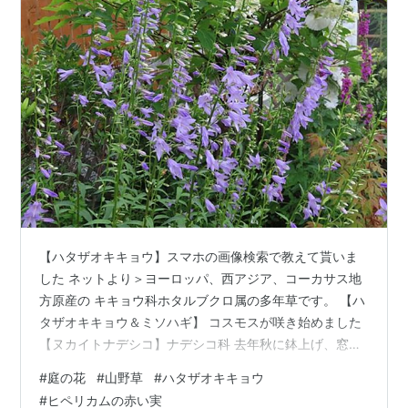
【ハタザオキキョウ】スマホの画像検索で教えて貰いま
した ネットより＞ヨーロッパ、西アジア、コーカサス地
方原産の キキョウ科ホタルブクロ属の多年草です。 【ハ
タザオキキョウ＆ミソハギ】 コスモスが咲き始めました
【ヌカイトナデシコ】ナデシコ科 去年秋に鉢上げ、窓辺
で種ができ蒔いた苗が２０cmほどに広がって咲いてます
#
庭の花
#
山野草
#
ハタザオキキョウ
冬の窓辺ではこんなきれいな色になりませんでした 【ヒ
#
ヒペリカムの赤い実