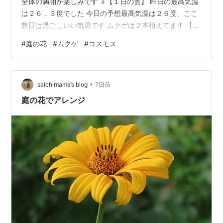
全体の満開が楽しみです ⇩【１日の雲】 昨日の最高気温
は２６．３度でした 今日の予想最高気温は２６度、ここ
数日は過ごしいい気温です ムクゲは２本植えてます 【コ
スモス】キク科・アキザクラ(秋桜)ともいうって。 コス
#
庭の花
#
ムクゲ
#
コスモス
モスが咲くと秋を感じます 塀の裏の借家が無くなって
色々な雑草が咲いてます 【フロックス】盆花 【百日草】
沢山咲いて賑わってます💕 ランキング参加中花のある風
•
景 ランキング参加中高山植物、山野草、草花が好き ラン
saichimama’s blog
7日前
キング参加中みんなの花図鑑 ランキング参加中野生動
庭の花でアレンジ
物・自然観察