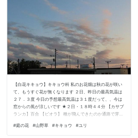
【白花キキョウ】キキョウ科 私のお花畑は秋の花が咲い
て、もうすぐ花が無くなります ２日、昨日の最高気温は
２７．３度 今日の予想最高気温は３１度だって、、今は
窓からの風が涼しいです ★２日・１８時４４分 【カサブ
ランカ】百合 【ビオラ】 種が飛んできたのか通路で芽を
出し抜かないでおくと咲きました こんな小さい花にモン
#
庭の花
#
山野草
#
キキョウ
#
ユリ
シロが来て蜜を吸ってました 【軽石にシダ】 草取りして
て石の上をよく見ると、カッコイイ寄せ植えになってい