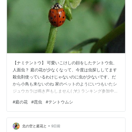
【ナミテントウ】 可愛いこけしの顔をしたテントウ虫、
人面虫？ 庭の花が少なくなって、今度は虫探ししてます
殺虫剤使っているわけじゃないのに虫が少ないです、だ
から小鳥も来ないのね 家のペットのようにいつもいたシ
ジュウカラは鳴き声もしません( ;∀;) ランキング参加中み
んなの花図鑑 ランキング参加中花のある風景 ランキング
#
庭の花
#
昆虫
#
テントウムシ
参加中野生動物・自然観察
•
北の空と庭花と
9日前