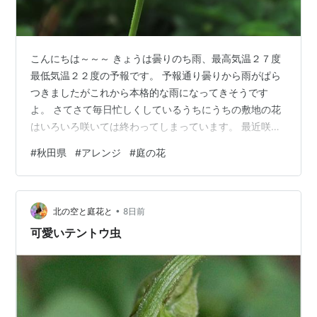
こんにちは～～～ きょうは曇りのち雨、最高気温２７度
最低気温２２度の予報です。 予報通り曇りから雨がぱら
つきましたがこれから本格的な雨になってきそうです
よ。 さてさて毎日忙しくしているうちにうちの敷地の花
はいろいろ咲いては終わってしまっています。 最近咲い
ている花とアレンジしたものを紹介しましょうね。 いつ
#
秋田県
#
アレンジ
#
庭の花
ものように自己流のさいち流ですが自己満足で楽しんで
いますよ。 まずは姫ひまわり。 ビタミンカラーの花に元
気がもらえます ミントとアゲラタム、そしてブラックベ
•
リーの実を活けてみました こちらはミントとちょっとフ
北の空と庭花と
8日前
ライング気味に咲いたアスターと斑入りの水引そしてお
可愛いテントウ虫
隣さんからいただいたダリアの花など…