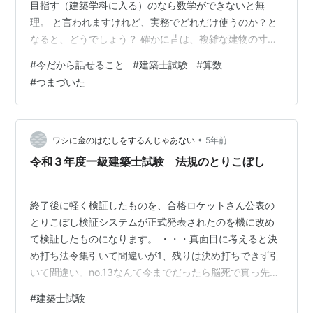
目指す（建築学科に入る）のなら数学ができないと無
理。 と言われますけれど、実務でどれだけ使うのか？と
なると、どうでしょう？ 確かに昔は、複雑な建物の寸法
や、自由曲線の面積や体積を計算で求めるのには、積分
#
今だから話せること
#
建築士試験
#
算数
や三角関数などを用いる必要がありました。 でも、現
#
つまづいた
在…実際には、CADやBIMなどが強い味方ですし、そんな
に複雑な設計をしないワタシにとっては、微積分は学校
を卒業してから使ったことが無いというのが現実。 とい
うかね。 今だから話せることですけど、学生時代から微
•
ワシに金のはなしをするんじゃあない
5年前
積分を理解できていないワタシです。…
令和３年度一級建築士試験 法規のとりこぼし
終了後に軽く検証したものを、合格ロケットさん公表の
とりこぼし検証システムが正式発表されたのを機に改め
て検証したものになります。 ・・・真面目に考えると決
め打ち法令集引いて間違いが1、残りは決め打ちできず引
いて間違い。no.13なんて今までだったら脳死で真っ先に
枝2を確認してたのに。no.19も諦めずに枝1にマークし直
#
建築士試験
せておれば・・— MNT@R4一級建築士試験