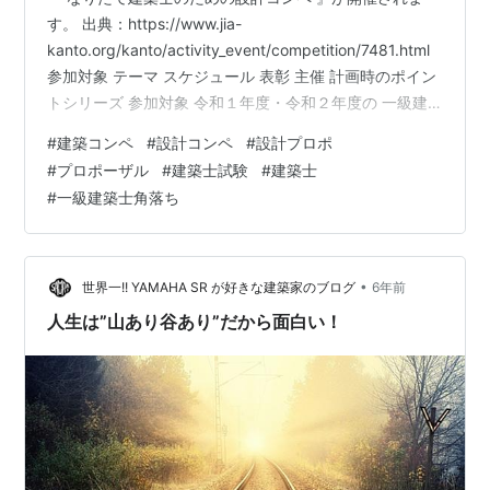
す。 出典：https://www.jia-
kanto.org/kanto/activity_event/competition/7481.html
参加対象 テーマ スケジュール 表彰 主催 計画時のポイン
トシリーズ 参加対象 令和１年度・令和２年度の 一級建
築士合格者を対象にした建築コンペです。 テーマ テーマ
#
建築コンペ
#
設計コンペ
#
設計プロポ
は、一級建築士の設計製図試験と同じです。 令和元年
#
プロポーザル
#
建築士試験
#
建築士
度：美術館の分館 令和２年度：高齢者介護施設 どちらを
#
一級建築士角落ち
選んでもOKです。 スケジュール 登録開始：2021年1月
10日 質疑受付：2021年2月10日 ～ 15日 提出期限：
2021…
•
世界一!! YAMAHA SR が好きな建築家のブログ
6年前
人生は”山あり谷あり”だから面白い！