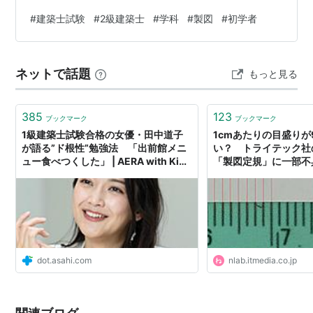
末年始の休暇に入っているので 数日前から Hの映像授業
#
建築士試験
#
2級建築士
#
学科
#
製図
#
初学者
を少しずつ始めています Hとは前回の記事を参照くださ
い☟ harua-no.com 学科の映像授業は (過去7年分の問題
の解説があるようです） 建築計画 建築法規 建築構造 建
ネットで話題
もっと見る
築施工 の単元に分かれており 1問、1問解説を聞きながら
進めていきます 1問終わる度に振り返りの小テスト…
385
123
ブックマーク
ブックマーク
1級建築士試験合格の女優・田中道子
1cmあたりの目盛りが
が語る”ド根性”勉強法 「出前館メニ
い？ トライテック社
ュー食べつくした」 | AERA with Kids
「製図定規」に一部不具
＋
dot.asahi.com
nlab.itmedia.co.jp