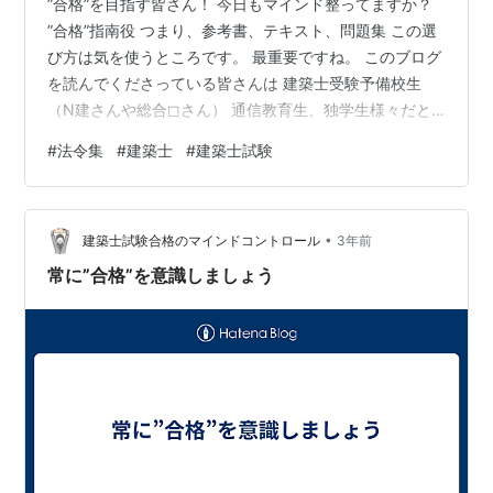
”合格”を目指す皆さん！ 今日もマインド整ってますか？
”合格”指南役 つまり、参考書、テキスト、問題集 この選
び方は気を使うところです。 最重要ですね。 このブログ
を読んでくださっている皆さんは 建築士受験予備校生
（N建さんや総合◻︎さん） 通信教育生、独学生様々だと
思いますが、 もうすでに学校や講座のテキストなどがあ
#
法令集
#
建築士
#
建築士試験
れば それを骨をしゃぶり尽くすイメージで熟読してくだ
さい。 何度も何度も、飽きるなんて関係ないくらいに。
独学で、これからテキストなどを探そうと思っている方
•
には お勧めをご紹介しましょう。 本日はまず法令集で
建築士試験合格のマインドコントロール
3年前
す。 学科本試験に法令集を持ち込み可能 ということは皆
常に”合格”を意識しましょう
さんご存知ですよ…