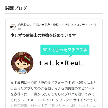
関連ブログ
•
自己投資の沼日記★美容・資格・生活向上ブログ★
7ヶ月
前
少しずつ建築士の勉強を始めています
まず最初に一応婚活中のミドフォーです のべ50人以上と
出会ったアプリでのクセ強からクセ弱男性のエピソード
を赤裸々に…… 良かったらこちらのブログも覗いてみて
ください→ｔａＬｋ×ＲｅaＬ クリック☞ サイドバーから
も最新記事に飛べます♡ 応援クリックお願いします☞ 年