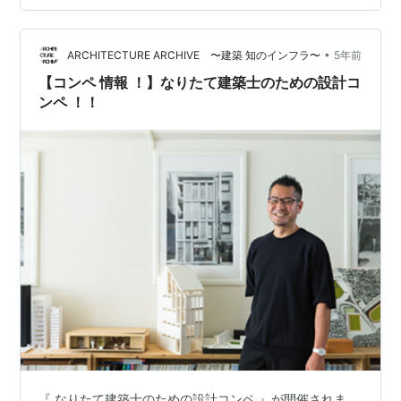
(@ankipaaaaaaaaan) 2021年7月18日 先人の言葉を勝手
に引用しますが ❝基準法の最低限の基準とはなにか？を
•
理解しながら、法規の問題３０問を１時間４５分で解き
ARCHITECTURE ARCHIVE 〜建築 知のインフラ〜
5年前
きって、２５点前後の得点を目指す❞ それを念頭におき
【コンペ 情報 ！】なりたて建築士のための設計コ
まして…
ンペ ！！
『 なりたて建築士のための設計コンペ 』が開催されま