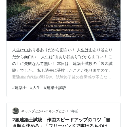
人生は山あり谷ありだから面白い！ 人生は山あり谷あり
だから面白い！ 人生は”山あり谷あり”だから面白い！ こ
の世に失敗なんて無い！ 本日は、建築士試験の「製図試
験」でした。 私も過去に受験したことがありますので、
受験生の皆様の緊張や、試験終了後の疲労感や不安な気
持ちは痛いほど解ります。 お疲れさまでした。 試験に落
#
建築士
#
人生
#
建築士試験
ちることは嫌です。 精神的にもつらいです。 もう１年か
～ と思うと正直疲れます。 人生うまくいくことなんて殆
どありません。 人生の７割は失敗です。 だから、私は失
•
敗を失敗だと思いません。 失敗することは『普通』で
キャンプとかハイキングとか
6年前
す。 逆に上手くいってる時のほうが怖いです。 それは、
2級建築士試験 作図スピードアップのコツ「書
自分で事務所を開設…
き順を決める」「フリーハンドで書けるものは書