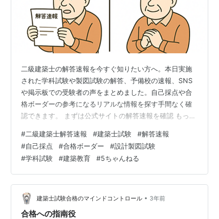
二級建築士の解答速報を今すぐ知りたい方へ。本日実施
された学科試験や製図試験の解答、予備校の速報、SNS
や掲示板での受験者の声をまとめました。自己採点や合
格ボーダーの参考になるリアルな情報を探す手間なく確
認できます。 まずは公式サイトの解答速報を確認 もっと
も信頼できるのは、建築技術教育普及センターが公式に
#
二級建築士解答速報
#
建築士試験
#
解答速報
発表する解答情報です。毎年、学科試験後には「正答番
#
自己採点
#
合格ボーダー
#
設計製図試験
号一覧（PDF）」、製図試験後には「標準解答例」が数
#
学科試験
#
建築教育
#
5ちゃんねる
日以内に公開されます。合格発表前に自己採点をしたい
方は、まずこちらを確認しましょう。
https://www.jaeic.or.jp/shiken/n2-kentiku.html 公開タイ
ミン…
•
建築士試験合格のマインドコントロール
3年前
合格への指南役