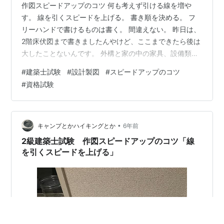
作図スピードアップのコツ 何も考えず引ける線を増や
す。 線を引くスピードを上げる。 書き順を決める。 フ
リーハンドで書けるものは書く。 間違えない。 昨日は、
2階床伏図まで書きましたんやけど、ここまできたら後は
大したことないんです。 外構と家の中の家具、設備類、
文字と寸法書くだけなんですわ。 コツのほうも、実は
#
建築士試験
#
設計製図
#
スピードアップのコツ
1,2,3までが重要でしてね。 4の「フリーハンドで書ける
#
資格試験
ものは書く」は、自分の作図スピードを考えて割合を増
やしていくんですわ。 もちろん、全部定規で書けたらそ
れに越したことはないんですけどね。 まぁ、わしの場合
は、ベッドとテーブルの長い線は定規でトイレや洗面台
•
キャンプとかハイキングとか
6年前
はフリーハンドですわ。 5…
2級建築士試験 作図スピードアップのコツ「線
を引くスピードを上げる」