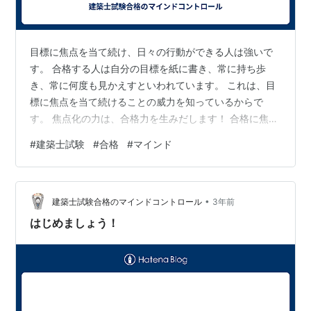
目標に焦点を当て続け、日々の行動ができる人は強いで
す。 合格する人は自分の目標を紙に書き、常に持ち歩
き、常に何度も見かえすといわれています。 これは、目
標に焦点を当て続けることの威力を知っているからで
す。 焦点化の力は、合格力を生みだします！ 合格に焦点
を当て続けることは、必ず大きな成果”合格”を生み出しま
#
建築士試験
#
合格
#
マインド
す。 合格をどれだけ意識するか？ 強く意識するほど、合
格への焦点化が強くなります。 当然、合格のためには学
力が不可欠です。 つまり、勉強しなければなりません。
•
建築士試験合格というと、かなりの勉強時間が必要にな
建築士試験合格のマインドコントロール
3年前
ります。 では、一日どのくらいの勉強時間が必要になり
はじめましょう！
のでしょうか？ 多くの人は、こ…