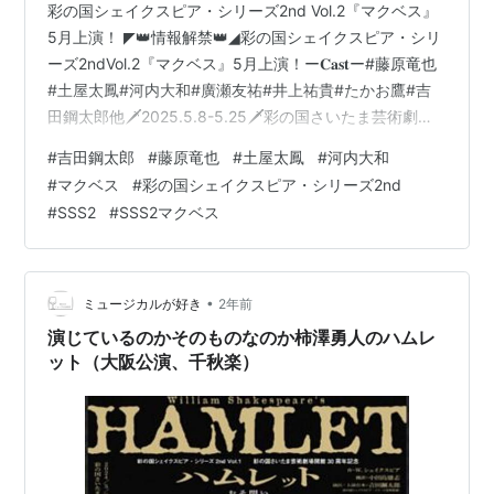
彩の国シェイクスピア・シリーズ2nd Vol.2『マクベス』
5月上演！ ◤👑情報解禁👑◢彩の国シェイクスピア・シリ
ーズ2ndVol.2『マクベス』5月上演！ー𝐂𝐚𝐬𝐭ー#藤原竜也
#土屋太鳳#河内大和#廣瀬友祐#井上祐貴#たかお鷹#吉
田鋼太郎他🗡️2025.5.8-5.25🗡️彩の国さいたま芸術劇場
大ホール🎫1.26~抽選先行開始
#
吉田鋼太郎
#
藤原竜也
#
土屋太鳳
#
河内大和
https://t.co/ckwj4CNBzh#マクベスSSS2
#
マクベス
#
彩の国シェイクスピア・シリーズ2nd
pic.twitter.com/VDvgOsIwFc — 彩の国シェイクスピ
#
SSS2
#
SSS2マクベス
ア・シリーズ 2nd (@Shakespeare_sss) 2024年11月28
日 2025年5月8日（木）〜 25日（日） …
•
ミュージカルが好き
2年前
演じているのかそのものなのか柿澤勇人のハムレ
ット（大阪公演、千秋楽）