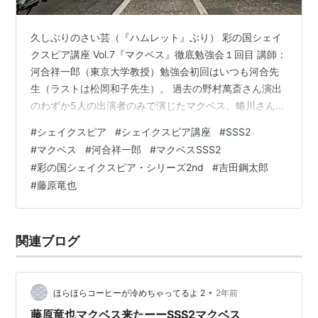
久しぶりのさい芸（『ハムレット』ぶり） 彩の国シェイ
クスピア講座 Vol.7『マクベス』徹底勉強会１回目 講師：
河合祥一郎（東京大学教授）勉強会初回はいつも河合先
生（ラストは松岡和子先生）。 過去の野村萬斎さん演出
のわずか5人の出演者のみで演じたマクベス、蜷川さん演
出の仏壇マクベス他様々なマクベスのことや心理学的な
#
シェイクスピア
#
シェイクスピア講座
#
SSS2
お話もまじえぎゅーっと濃い勉強会でした。すごく楽し
#
マクベス
#
河合祥一郎
#
マクベスSSS2
かったーー。 取り急ぎ。 資料１〜２枚目・萬斎さんのマ
#
彩の国シェイクスピア・シリーズ2nd
#
吉田鋼太郎
クベスは「風呂敷マクベス」と言われていた。魔女３人
#
藤原竜也
とマクベと夫人の５人のみの上演。全てはマクベスの中
に魔女が幻想を注ぎ込んだという解釈・オペラでのマク
ベス夫人は美しく歌わず、凄みの…
関連ブログ
•
ほらほらコーヒーが冷めちゃってるよ 2
2年前
藤原竜也マクベス来たーーSSS2マクベス