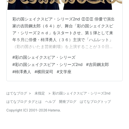
彩の国シェイクスピア・シリーズ2nd 👏👏👏 俳優で演出
家の吉田鋼太郎（６４）が、舞台「彩の国シェイクスピ
ア・シリーズ２ｎｄ」をスタートさせ、第１弾として来
年５月に俳優・柿澤勇人（３６）主演で「ハムレット」
（彩の国さいたま芸術劇場）を上演することが３０日、
分かった。 www.excite.co.jp 👑新しい記事はまだ投稿さ
#
彩の国シェイクスピア・シリーズ
れていないけれど、「彩の国シェイクスピア・シリー
#
彩の国シェイクスピア・シリーズ2nd
#
吉田鋼太郎
ズ」（旧TwitterのX）のアイコンが彩の国シェイクスピ
#
柿澤勇人
#
横田栄司
#
文学座
ア・シリーズ2ndの「ハムレット」になってます。
https://x.com/shakespeare_sss/status/ と、更新されま
した！ ＼ 📢 情報解禁✨／…
はてなブログ
>
未指定
>
彩の国シェイクスピア・シリーズ2nd
はてなブログ タグとは
ヘルプ
開発ブログ
はてなブログトップ
Copyright (C) 2001-
2026
Hatena.