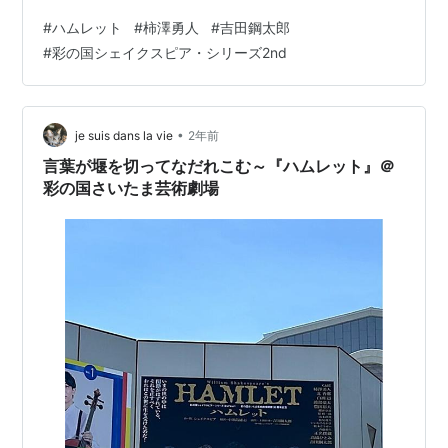
台、素晴らしかった。 とにかく死にゆくハムレットを前
#
ハムレット
#
柿澤勇人
#
吉田鋼太郎
に、自らも毒入りの酒を飲み干そうとする親友ホレーシ
#
彩の国シェイクスピア・シリーズ2nd
オ。 それを全力で止めるハムレット。 そのシーン。 舞
台上の俳優カッキーはハムレットを演じているのではな
く、ハムレットそのもの。 カッキーがハムレットと一体
になったかのようだったー。 観ている私は堪えきれ
•
je suis dans la vie
2年前
ず・・・ でもそのこみ上げる気持…
言葉が堰を切ってなだれこむ～『ハムレット』＠
彩の国さいたま芸術劇場