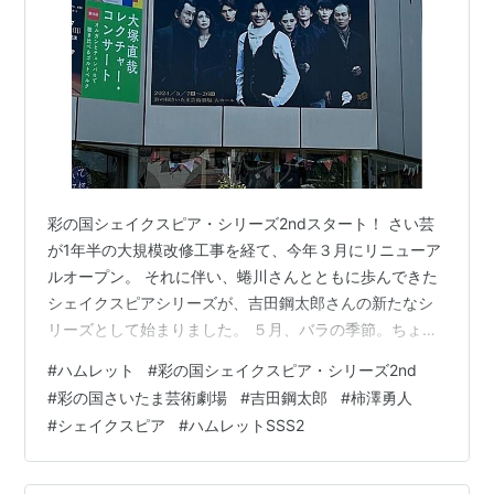
彩の国シェイクスピア・シリーズ2ndスタート！ さい芸
が1年半の大規模改修工事を経て、今年３月にリニューア
ルオープン。 それに伴い、蜷川さんとともに歩んできた
シェイクスピアシリーズが、吉田鋼太郎さんの新たなシ
リーズとして始まりました。 ５月、バラの季節。ちょう
ど「ばら祭り」開催中で、駅前もバラが満開。新しい門
#
ハムレット
#
彩の国シェイクスピア・シリーズ2nd
出を祝福しているかのよう。 新しいさい芸はぱっと見は
#
彩の国さいたま芸術劇場
#
吉田鋼太郎
#
柿澤勇人
変わってないようにも見えましたが、古いところも生か
#
シェイクスピア
#
ハムレットSSS2
しつつ、張り替えたところもあったり。何よりトイレが
新しく使いやすくなってたのはうれしい。 まずはガレリ
アの蜷川さんコーナーにご挨拶。後で気づきましたが、