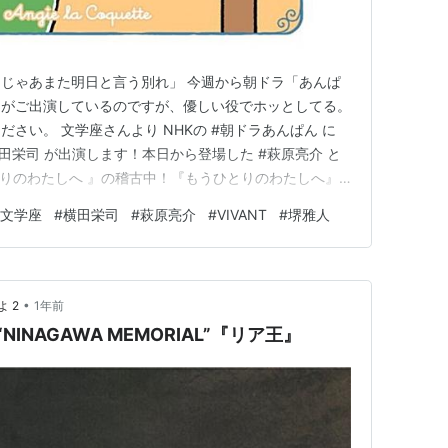
じゃあまた明日と言う別れ」 今週から朝ドラ「あんぱ
んがご出演しているのですが、優しい役でホッとしてる。
さい。 文学座さんより NHKの #朝ドラあんぱん に
#横田栄司 が出演します！本日から登場した #萩原亮介 と
ひとりのわたしへ 』の稽古中！『もうひとりのわたしへ』
評発売中🎫朝ドラも舞台も、見逃せません👀撮影:宮川舞
文学座
#
横田栄司
#
萩原亮介
#
VIVANT
#
堺雅人
ywZHMU — 文学座公演公式X (@bungakuza_…
•
 2
1年前
INAGAWA MEMORIAL”『リア王』