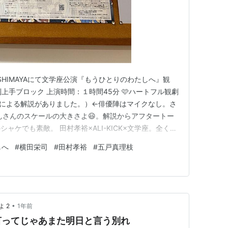
SHIMAYAにて文学座公演『もうひとりのわたしへ』観
列上手ブロック 上演時間：１時間45分 🩷ハートフル観劇
者による解説がありました。）←俳優陣はマイクなし。さ
んさんのスケールの大きさよ😃。解説からアフタートー
ャケでも素敵。 田村孝裕×ALI-KICK×文学座。全く馴
ップですが、パンフレットの田村孝裕さんの頁でヒップホ
しへ
#
横田栄司
#
田村孝裕
#
五戸真理枝
んのラップというアートフォームに「自分が何者であるか」
•
 2
1年前
言ってじゃあまた明日と言う別れ