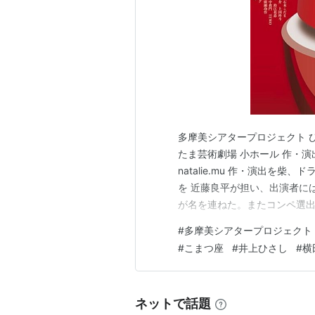
多摩美シアタープロジェクト びび
たま芸術劇場 小ホール 作・
natalie.mu 作・演出を
を 近藤良平が担い、出演者に
が名を連ねた。またコンペ選
演を支える。 作・演出：柴幸
#
多摩美シアタープロジェクト
付：近藤良平 このスタッフだ
#
こまつ座
#
井上ひさし
#
横
ント「「大工」は若者た…
ネットで話題