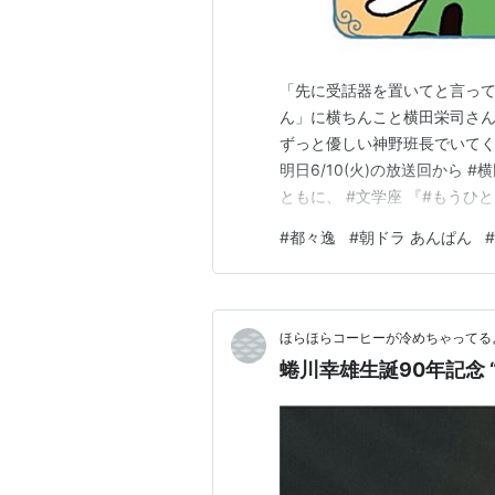
「先に受話器を置いてと言って
ん」に横ちんこと横田栄司さ
ずっと優しい神野班長でいてくだ
明日6/10(火)の放送回から 
ともに、 #文学座 『#もう
は6/21初日です。チケット好
#
都々逸
#
朝ドラ あんぱん
#
子 pic.twitter.com/t22Q
ほらほらコーヒーが冷めちゃってるよ
蜷川幸雄生誕90年記念 “N