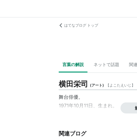
はてなブログ トップ
言葉の解説
ネットで話題
関
横田栄司
(
アート
)
【
よこたえいじ
】
舞台俳優。
1971年10月11日、生まれ。
関連ブログ