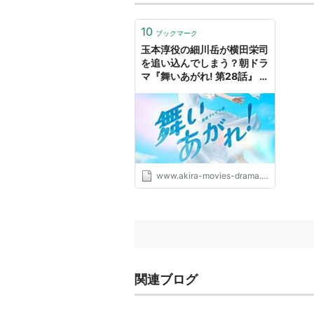
10
ブックマーク
玉本淳役の細川岳が横田栄司
を追い込んでしまう？朝ドラ
マ『舞いあがれ! 第28話』 -
AKIRAの映画・ドラマブロ
グ
www.akira-movies-drama.com
関連ブログ