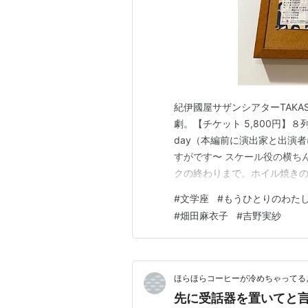
紀伊國屋サザンシアターTAKA
劇。【チケット 5,800円】８
day（本編前に演出家と出演
すがです〜 スケール役の横ち
クの終わりまで。ホイル焼きのシ
染みのないラップ、ヒップホ
#
文学座
#
もうひとりのわた
ップの背景、ALI-KICKさ
#
畑田麻衣子
#
吉野実紗
「どの口が言うか」〜…
ほらほらコーヒーが冷めちゃってるよ
先に受話器を置いてと