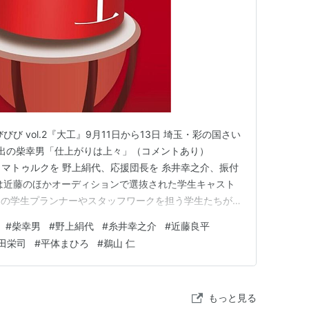
び vol.2『大工』9月11日から13日 埼玉・彩の国さい
演出の柴幸男「仕上がりは上々」（コメントあり）
柴、ドラマトゥルクを 野上絹代、応援団長を 糸井幸之介、振付
は近藤のほかオーディションで選抜された学生キャスト
出の学生プランナーやスタッフワークを担う学生たちが公
男 ドラマトゥルク：野上絹代 応援団長：糸井幸之介 振
#
柴幸男
#
野上絹代
#
糸井幸之介
#
近藤良平
ったら見たいよね！応援団長がおもしろい🤣 柴幸男コメ
田栄司
#
平体まひろ
#
鵜山 仁
もっと見る