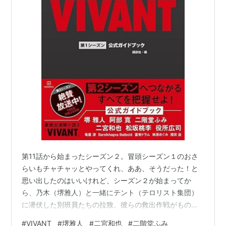
女医（1999年7月 - 9月、読売テレビ）
国産ひな娘 第23話「絶体絶命 エピソード2」（1999
年9月、テレビ東京）
玩具の神様（1999年11月、NHK）
土曜ワイド劇場 「巡査鉄兵の推理日誌 1 顔と指紋の
ない死体！」（2000年、テレビ朝日） - 交番巡査 役
安楽椅子探偵、再び（2000年5月、朝日放送） - 村
瀬優 役
NHK朝の連続テレビ小説「オードリー」（2000年10
月 - 2001年3月、NHK） - 杉本英記 役
反乱のボヤージュ（2001年10月、テレビ朝日） - 江
第11話から始まったシーズン２。冒頭シーズン１のおさ
藤麦太 役
らいもチャチャッとやってくれ、ああ、そうだった！と
嫉妬の香り（2001年10月 - 12月、テレビ朝日） - 中
思い出したのはいいけれど、シーズン２が始まってか
原テツシ 役
ら、乃木（堺雅人）と一緒にテント（テロリスト集団）
ガッコの先生 第5話（2001年11月、TBS） - 山岸俊
に潜伏した別班員たちの拉致、彼らの救出作戦がものす
輔 役
ごいスピードで展開され、追いつくのに必死だ。という
#
VIVANT
#
堺雅人
#
二宮和也
#
二階堂ふみ