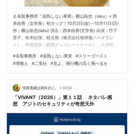
2004年 「喪服の似合うエレクトラ」
2005年 「お父さんの恋」
🍐名取事務所『追熟しない果実』横山拓也（iaku）× 西
2006年 「噂の男」
本由香（文学座）初タッグ！10月2日(金)～10月11日(日)
作：横山拓也(iaku) 演出：西本由香(文学座) 出演：竹下
アニメ(吹き替え)
景子、松本紀保、枝元萌（株式会社地球儀／ハイリン
「アニメ
戦闘妖精雪風
」
asin:B00006ALY8
ド）、西尾友樹（劇団チョコレートケーキ）、八頭司悠
友（放映新社）、森尾舞（名取事務所）、西山聖了（名
#
名取事務所
#
追熟しない果実
#
スリーゴースト
取事務所） あらすじ ニホンザルが生息する薪刈山の登山
http://matome.naver.jp/odai/2133472004081955601
#
堺雅人
#
二兎社
#
見よ、飛行機の高く飛べるを
口付近にある食堂「つどい」。1年前にマスターの嘉瀬原
浩一が亡くなってから店は休業、浩一の妻・嘉瀬原律子
は、細々と一人で暮らしている。かつて、薪刈山のニホ
ンザルの群れに外来種のタイワンザルが紛れ込み、約30
•
現実逃避は前向きに。
9日前
匹の交雑種…
「VIVANT（2026）」第１１話 ネタバレ感
想 アジトのセキュリティが奇想天外