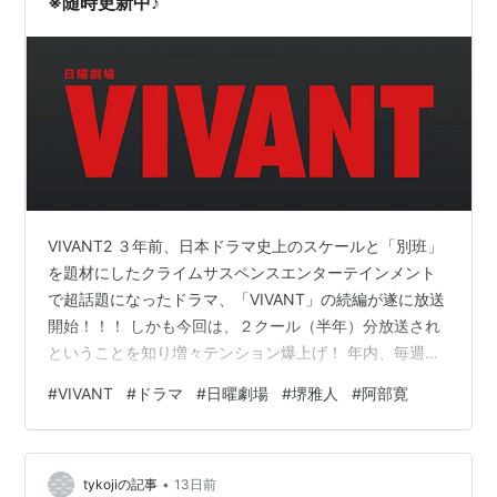
※随時更新中♪
VIVANT2 ３年前、日本ドラマ史上のスケールと「別班」
を題材にしたクライムサスペンスエンターテインメント
で超話題になったドラマ、「VIVANT」の続編が遂に放送
開始！！！ しかも今回は、２クール（半年）分放送され
ということを知り増々テンション爆上げ！ 年内、毎週日
曜日が待ち遠しくてたまりません！ youtu.be 今回も前作
#
VIVANT
#
ドラマ
#
日曜劇場
#
堺雅人
#
阿部寛
に引き続き豪華メンバーが終結！ さらに新キャストも公
表されて増々期待が高まっています！ ちなみに前回のシ
ーズン１のダイジェストと考察の記事はこちらから↓↓↓
•
oyakudatijoho.hateblo.jp こちらの記事ではシーズン２の
tykojiの記事
13日前