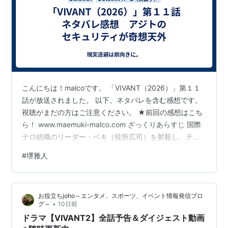
こんにちは！malcoです。 「VIVANT（2026）」第１１
話が放送されました。 以下、ネタバレを含む感想です。
視聴がまだの方はご注意ください。 ★前回の感想はこち
ら！ www.maemuki-malco.com ざっくりあらすじ 国際
テロ組織のリーダー・ベキ（役所広司）を射殺し、テン
トを解体させるという任務を終えた乃木（堺雅人）は、
#
堺雅人
バルカで見つかったレアアース・フローライトの日本へ
の独占輸入を実現させるべく、日本国内で暗躍してい
た。他国の産業スパイからの追跡をかわしながら、フロ
お役立ちjoho～エンタメ、スポーツ、イベント情報発信ブロ
ーライト輸入の代理店業務を丸菱内で事業化させてい
•
グ～
10日前
く。 そんな中、入院していた別班員・熊谷（西山潤）、
ドラマ【VIVANT2】全話予告＆ダイジェスト動画
高田（市川…