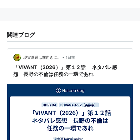
早稲田大学入学と同時に演劇研究会に所属し、92年
「東京オレンジ」を旗揚げ。劇団の看板俳優としてアイ
ドル的人気を博す。
2004年にはNHK大河ドラマ「新選組！」に総長・山南
関連ブログ
敬助役でレギュラー出演。常に微笑を浮かべた表情が話
題を集め、新たなファン層を獲得。
2013年4月、菅野美穂と結婚することが報道された。
•
現実逃避は前向きに。
1日前
「VIVANT（2026）」第１２話 ネタバレ感
映画
想 長野の不倫は任務の一環であれ
2000年 火星のわが家 - 中島透 役
2000年 ひまわり - 平野雄一 役
2001年 張り込み - 荒川ヤスオ 役
2001年 The Goddess of 1967
2001年 ココニイルコト - 前野悦朗 役
2002年 太郎 - サトシ 役
2003年 壬生義士伝 - 沖田総司 役