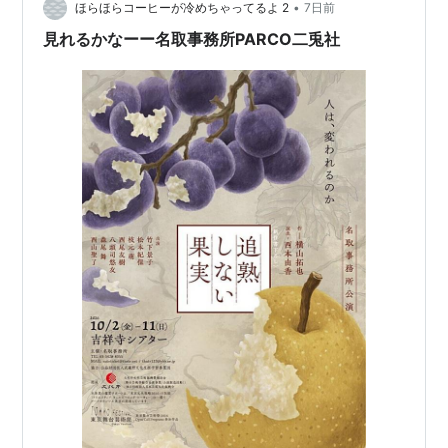
•
先週から始まった「VIVANT」の第11話、私はまだ観てな
ほらほらコーヒーが冷めちゃってるよ 2
7日前
TBS開局60周年記念企画 南極大陸（2011年10月 - 12
かったりして(^^;) ついでに前に鉛筆書きを載せたキ…
見れるかなーー名取事務所PARCO二兎社
月、TBS） - 氷室晴彦 役
塚原卜伝（2011年10月 - 11月、NHK BSプレミアム）
- 主演・塚原新右衛門 （卜伝） 役
リーガル・ハイ（2012年4月 - 6月、フジテレビ） -
主演・古美門研介 役
大奥〜誕生［有功・家光篇］（2012年10月 - 12月、
TBS） - 主演・万里小路有功 役
リーガル・ハイ スペシャル（2013年4月13日、フジ
テレビ） - 主演・古美門研介 役
半沢直樹（2013年7月 - 9月、TBS） - 主演・半沢直
樹 役
舞台
2001年 「VAMP SHOW」
2003年 「エレファントバニッシュ」