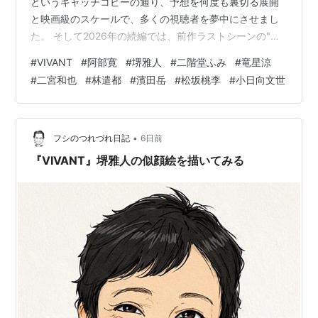
というキャッチコピーの通り、予想を何度も裏切る展開
金曜エンタテイメント 「やがて来る日のために」
と映画級のスケールで、多くの視聴者を夢中にさせまし
（2005年5月、フジテレビ） - 黒川医師 役
た。 そして2026年の続編では、前作ラストシーンの"赤
金曜エンタテイメント 「空中ブランコ」（2005年5
い饅頭"の直後から物語がスタートするという、ファン待
#
VIVANT
#
阿部寛
#
堺雅人
#
二階堂ふみ
#
竜星涼
月、フジテレビ） - 山下公平 役
望の展開となっています。 主演・堺雅人をはじめ、阿部
#
二宮和也
#
林遣都
#
濱田岳
#
松坂桃李
#
小日向文世
寛、二階堂ふみ、松坂桃李、二宮和也、役所広司ら超豪
実録・小野田少尉 遅すぎた帰還（2005年8月、フジ
華キャストが再集結。 海外ロケによる圧倒的な映像美
テレビ） - 鈴木紀夫 役
や、先の読めないストーリーは今回も健在です。 この記
新選組!! 土方歳三 最期の一日（2006年1月、NHK正
事では、『VIVANT』の見どころやキャスト情報、そして
•
フシのつれづれ日記
6日前
月時代劇） - 山南敬助 役
実際に視聴した感想を、…
『VIVANT』堺雅人の似顔絵を描いてみる
対岸の彼女（2006年1月、WOWOW） - 田村修二 役
出雲の阿国（2006年1月 - 2月、NHK金曜時代劇） -
三九郎 役
Dr.コトー診療所2006（2006年10月 - 12月、フジテ
レビ） - 鳴海慧 役
ヒミツの花園（2007年1月 - 3月、関西テレビ） - 片
岡航 役
孤独の賭け〜愛しき人よ〜（2007年4月 - 6月、