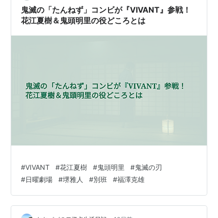
ダイジェストとあらすじを紹介、もし…
鬼滅の「たんねず」コンビが『VIVANT』参戦！
花江夏樹＆鬼頭明里の役どころとは
#
VIVANT
#
花江夏樹
#
鬼頭明里
#
鬼滅の刃
#
日曜劇場
#
堺雅人
#
別班
#
福澤克雄