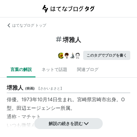
はてなブログ トップ
堺雅人
このタグでブログを書く
言葉の解説
ネットで話題
関連ブログ
堺雅人
(
映画
)
【
さかいまさと
】
俳優。1973年10月14日生まれ。宮崎県宮崎市出身。O
型。田辺エージェンシー所属。
通称・マチャト
解説の続きを読む
いつも微笑んでいるような顔つきが印象的。