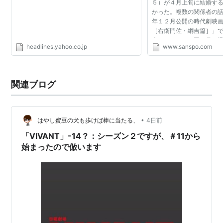
５）が４月上旬に結婚す
夫 役
かった。複数の関係者の
年１２月公開の時代劇映
2012年 鍵泥棒のメソッド - 主演・桜井武史 役
［右衛門佐・綱吉篇］」
2012年 その夜の侍 - 主演・中村健一 役
会いとなった。同１月の
headlines.yahoo.co.jp
www.sanspo.com
かれていた堺が熱烈にア
2012年 大奥〜永遠〜［右衛門佐・綱吉篇］ - 主
じ、互いを知る中、堺...
演・右衛門佐 役
2013年 ひまわりと子犬の7日間 - 主演・神崎彰司
関連ブログ
役
テレビドラマ
•
はやし蜜豆の犬も歩けば棒に当たる、
4日前
「VIVANT」-14？：シーズン２ですが、＃11から
ハートにS「休刊日」（1995年8月21日、フジテレ
始まったので倣います
ビ）
TOKYO23区の女「葛飾区の女」（1996年8月、フジ
テレビ）
恋、した。（1997年7月、テレビ東京）
shin-D「ア・オ・ゾ・ラ・マ・ー・ジ・ャ・ン」
（1999年5月、日本テレビ） - 大空渉 役