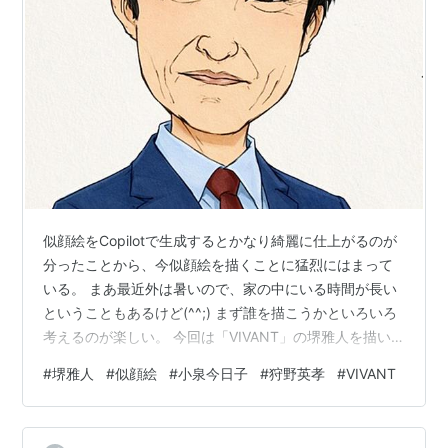
TBS） - 蒔田二郎 役
篤姫 （2008年、NHK） - 徳川家定（家祥） 役
世にも奇妙な物語 08春の特別編「フラッシュバッ
ク」（2008年4月、フジテレビ） - 主演・良雄 役
テレビ朝日開局50周年記念ドラマスペシャル 「氷の
華」（2008年9月、テレビ朝日） - 瀬野隆之 役
パナソニックドラマスペシャル 「あるがままの君で
いて」（2008年11月、TBS） - 主演・榎本靖 役
トライアングル（2009年1月 - 3月、関西テレビ） -
似顔絵をCopilotで生成するとかなり綺麗に仕上がるのが
志摩野鷹也 役
分ったことから、今似顔絵を描くことに猛烈にはまって
官僚たちの夏（2009年7月 - 9月、TBS） - 庭野貴久
いる。 まあ最近外は暑いので、家の中にいる時間が長い
役 （モデルは三宅幸夫）
ということもあるけど(^^;) まず誰を描こうかといろいろ
ジョーカー 許されざる捜査官（2010年7月 - 9月、フ
考えるのが楽しい。 今回は「VIVANT」の堺雅人を描い
ジテレビ） - 主演・伊達一義 役
てみた。原画が、 これをCopilotで仕上げると ちょっと
#
堺雅人
#
似顔絵
#
小泉今日子
#
狩野英孝
#
VIVANT
写実的になりすぎて面白味はないんだけど、綺麗に仕上
ヒューマンドラマスペシャル 「ニセ医者と呼ばれて
げてくれるよホント。 ただ原画では描いてたこだわりの
〜沖縄・最後の医介輔〜」（2010年12月9日、読売
下唇に力が入った描写は抜けてるんだよなあ。 ちなみに
テレビ） - 主演・宮前良明 役