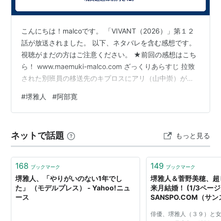
2006年 ハチミツとクローバー - 花本修司 役
2007年 壁男 - 主演・仁科光 役
こんにちは！malcoです。 「VIVANT（2026）」第１２
2007年 スキヤキ・ウエスタン ジャンゴ - 平重盛
話が放送されました。 以下、ネタバレを含む感想です。
役
視聴がまだの方はご注意ください。 ★前回の感想はこち
2008年 アフタースクール - 木村一樹 役
ら！ www.maemuki-malco.com ざっくりあらすじ 拉致
2008年 クライマーズ・ハイ - 佐山達哉 役
された別班員の移送先のキプロスにアリ（山中崇）がい
ると、ノコル（二宮和也）が明かす。アリは日本のモニ
2008年 ジャージの二人 - 主演・功 役
#
堺雅人
#
阿部寛
ターを仕切っていた幹部だった。新庄（竜星涼）を逃す
2009年 ジェネラル・ルージュの凱旋 - 速水晃一 役
手引きをしたかもしれないと考えた乃木（堺雅人）は、
2009年 ラッシュライフ - 主演・黒澤 役
ドラム（富栄ドラム）と共にキプロスへ立ち、アリを拘
2009年 南極料理人 - 主演・西村淳 役
ネットで話題
もっと見る
束して新庄に関して問い詰める。アリは新庄の逃亡には
2009年 クヒオ大佐 - 主演・クヒオ大佐 役
関わっていなかったが、モニターとして働いていた頃の
新庄の情…
2010年 ゴールデンスランバー - 主演・青柳雅春 役
168
149
ブックマーク
ブックマーク
2010年 武士の家計簿 - 主演・猪山直之 役
堺雅人、「やりがいのない1年でし
堺雅人＆菅野美穂、超
た」 （モデルプレス） - Yahoo!ニュ
来月結婚！ (1/3ページ)
2011年 行け!男子高校演劇部 ※カメオ出演
ース
SANSPO.COM（サ
2011年 日輪の遺産 - 主演・真柴少佐 役
俳優、堺雅人（３９）と
2011年 ツレがうつになりまして。 - 主演・郄崎幹