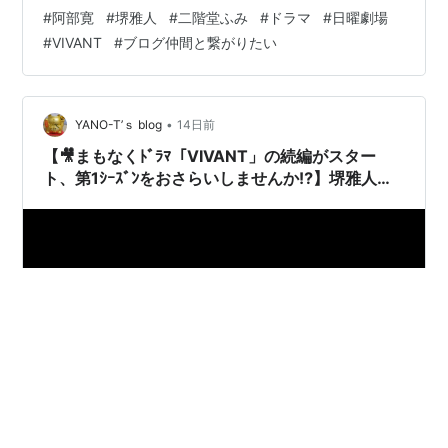
#
阿部寛
#
堺雅人
#
二階堂ふみ
#
ドラマ
#
日曜劇場
#
VIVANT
#
ブログ仲間と繋がりたい
•
YANO-T’ｓ blog
14日前
【🎥まもなくﾄﾞﾗﾏ「VIVANT」の続編がスター
ト、第1ｼｰｽﾞﾝをおさらいしませんか⁉️】堺雅人・
阿部寛 ほか出演の大ヒットドラマ『VIVANT』の
第1ｼｰｽﾞﾝがのAmazonプライムビデオで見放題配
信中ですヨ⁉️ 《めちゃ推しプライムビデオ》