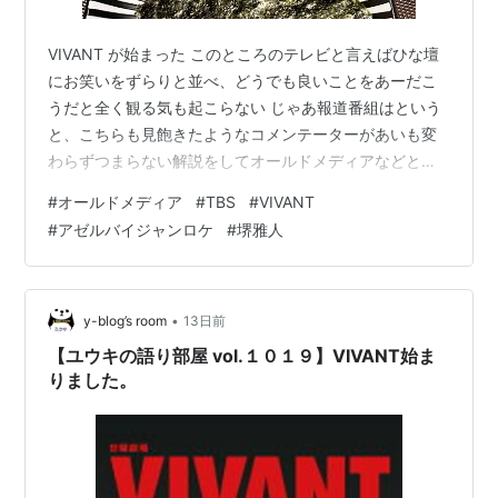
VIVANT が始まった このところのテレビと言えばひな壇
にお笑いをずらりと並べ、どうでも良いことをあーだこ
うだと全く観る気も起こらない じゃあ報道番組はという
と、こちらも見飽きたようなコメンテーターがあいも変
わらずつまらない解説をしてオールドメディアなどと言
われる始末 そんな中、久方ぶりにワクワクしながら観て
#
オールドメディア
#
TBS
#
VIVANT
いたのがこの VIVANT、それの続編が昨日から放送され
#
アゼルバイジャンロケ
#
堺雅人
た 前回のモンゴルに引き続き、今回はアゼルバイジャン
で２ヶ月もロケをしたというから期待も高まるというも
の 昨日の続編第一話ではまだ先行きの検討すらつかない
が、どうやらまた汗を握る展開になる予感、年末までの
•
y-blog’s room
13日前
ロングランとなるようなので楽…
【ユウキの語り部屋 vol.１０１９】VIVANT始ま
りました。