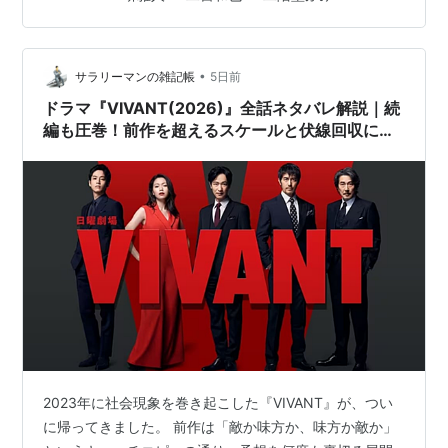
か正直追いついていない。 シーズン１が終わった時点で
五瓣の椿（2001年11月 - 12月、NHK金曜時代劇） -
気になっていた、ベキ（役所広司）は本当に息子の乃木
徳次郎 役
に殺されたのか、乃木と薫（二階堂ふみ）の思いが通じ
婚外恋愛（2002年1月 - 3月、テレビ朝日） - 主演・
•
その後の展開は？バルカのノコル（二宮和也）が進める
サラリーマンの雑記帳
5日前
湯浅拓也 役
レアアース、フローライト事業はどうなったのか？など
ドラマ『VIVANT(2026)』全話ネタバレ解説｜続
ゴールデンボウル 第7話（2002年6月、日本テレ
についてはほとんど尺が割かれない。というか、ベキ…
編も圧巻！前作を超えるスケールと伏線回収に震
ビ） - 太宰衛 役
える考察レビュー
山田太一ドラマスペシャル 「香港明星迷」（2002年
9月、テレビ東京）
スカイハイ 第1話（2003年1月、テレビ朝日） - 関川
勝 役
ひと夏のパパへ 第5話（2003年8月、TBS）- 石倉
役
新選組!（2004年、NHK） - 山南敬助 役
ウルトラQ dark fantasy 第17話（2004年7月、テレ
ビ東京） - 若林 役
2023年に社会現象を巻き起こした『VIVANT』が、つい
エンジン（2005年4月 - 6月、フジテレビ月9） - 鳥
に帰ってきました。 前作は「敵か味方か、味方か敵か」
居元一郎 役