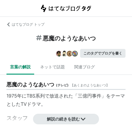
はてなブログ トップ
悪魔のようなあいつ
このタグでブログを書く
言葉の解説
ネットで話題
関連ブログ
悪魔のようなあいつ
(
テレビ
)
【
あくまのようなあいつ
】
1975年にTBS系列で放送された「三億円事件」をテーマ
としたTVドラマ。
スタッフ
解説の続きを読む
演出 久世光彦