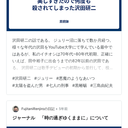
沢田研二の話である。 ジュリー沼に落ちて数か月経つ。
様々な年代の沢田をYouTube大学にて学んでいる最中で
はあるが、私のイチオシは70年代~80年代初期、正確に
いえば、田中裕子に出会うまでの82年以前の沢田であ
る。 沢田研二は歌手デビューの初期から並行して、役者
の仕事も多い。タイガース時代のアイドル映画だと67年
#
沢田研二
#
ジュリー
#
悪魔のようなあいつ
から、テレビドラマは72年「刑事くん」「太陽にほえ
#
太陽を盗んだ男
#
七人の刑事
#
黒蜥蜴
#
三島由紀夫
ろ」75年に「悪魔のようなあいつ」、78年「七人の刑
事」にゲスト出演、映画は79年「太陽を盗んだ男」など
など。 70年代の出演作の共通点は、たいてい犯罪者で、
死ぬということ。射殺されてみたり、自殺してみたり、
•
FujitaniRenjiroの日記
5年前
とにかく死ぬ。死なないこと…
ジャーナル 「時の過ぎゆくままに」について