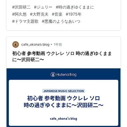
目立ちますが、当時の感じは伝わるかな？と思い、この
#
沢田研二
#
ジュリー
#
時の過ぎゆくままに
動画にしました。 それにしても、カッコいいです。色っ
#
阿久悠
#
大野克夫
#
音楽
#
1975年
ぽいです。そして、何とも言えないええ歌声です。曲の
#
ドラマ主題歌
#
悪魔のようなあいつ
雰囲気もあって、ただただ見とれるばかりです…。 ● 前
回に引き続き、今回も沢田研二さんです。 今回は沢田さ
ん最大のヒット曲と言われている「時の過ぎゆくまま
に」です。 リリースが…
•
cafe_okona’s blog
1年前
初心者 参考動画 ウクレレ ソロ 時の過ぎゆくまま
に〜沢田研二〜