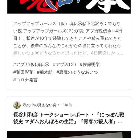
アップアップガールズ（仮）魂伝承@下北沢ろくでもな
い夜 アップアップガールズ(２)の1期 アプガ魂伝承✨4日
目！！私達が10年で経験してきたことや積み重ねてきた
ことが、後輩のみんなのこれからの役に立ってくれたら
嬉しいなぁ💓どうなるかと思ったけど、4日間楽しかった
なぁ🥰 pic.twitter.com/B3VE8gMz5t— 古川小夏 アップ
#
アプガ(仮)魂伝承
#
アプガ(２)
#
佐保明梨
アップガールズ(仮) (@konatsufurukawa) December 8,
#
和田彩花
#
船木結
#
悪魔のようなあいつ
2020 アプガ(仮)魂伝承イベントありがとうございました
#
コロナ発言
🌸特にこの3人とは思い出が沢山✨この数年、私も後輩か
ら学ばせてもらったことが沢山ありました☺️みんななら
もっと上にい…
•
私の中の見えない炎
11年前
長谷川和彦 トークショー レポート・『にっぽん戦
後史 マダムおんぼろの生活』『青春の殺人者』
『悪魔のようなあいつ』（3）