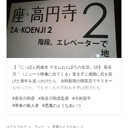
【『にっぽん戦後史 マダムおんぼろの生活』(2)】 長谷
川「（ニュース映像に出てくる）皇太子ご成婚に石を投
げた青年を追っかけたら、当時新宿の喫茶店でマスター
をやってた。でもそっちの方向を今平は投げたな。
#
長谷川和彦
#
長谷川和彦監督
#
今村昌平
#
青春の殺人者
#
悪魔のようなあいつ
はてなブログ
>
テレビ
>
悪魔のようなあいつ