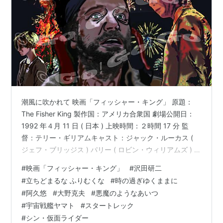
潮風に吹かれて 映画「フィッシャー・キング」 原題：
The Fisher King 製作国：アメリカ合衆国 劇場公開日：
1992 年４月 11 日 ( 日本 ) 上映時間：２時間 17 分 監
督：テリー・ギリアムキャスト：ジャック・ルーカス (
ジェフ・ブリッジス ) パリー ( ロビン・ウィリアムズ ) リ
ディア ( アマンダ・プラマー ) アン ( マーセデス・ルール
#
映画「フィッシャー・キング」
#
沢田研二
) ホームレスのキャバレー歌手 ( マイケル・ジェッター )
#
立ちどまるな ふりむくな
#
時の過ぎゆくままに
ルー ( デヴィッド・ハイド・ピアース ) ビデオ店の客 ( キ
#
阿久悠
#
大野克夫
#
悪魔のようなあいつ
ャシー・ナジミー ) 傷痍 [ しょうい ] 軍人 ( トム・ウェイ
#
宇宙戦艦ヤマト
#
スタートレック
ツ ) その他…… 解説・あら…
#
シン・仮面ライダー