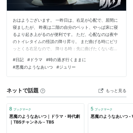
バーテン須山（内田忠男）
ボーイ（松橋正一）
おはようございます。 一昨日は、右足が心配で、居間に
ホステス（大野富久代）
寝ましたが、 昨夜は二階の自分のベット、やっぱ床に寝
ホステス（浜野明美）
るより起き上がるのが便利です。 ただ、心配なのは夜中
ミミ（内藤杏子）
のトイレタイムの怪談の降り昇り。 まだ曲げる時にビリ
可門いずみ（三木聖子）
ッとくる右足なので、 降りる時：先に曲げたくない右足
八村ふみよ（大楠道代）
を降ろしてから同じ段に左足 のぼる時：先に左足でのぼ
#
日記
#
ドラマ
#
時の過ぎ行くままに
り、あとから右足を曲げずに同じ段へ の繰り返しで、私
ノノ（関根世津子・谷口世津）
#
悪魔のようなあいつ
#
ジュリー
の部屋までの10段の階段を20歩も使ってます。 これっ
八頭たけし（尾崎紀世彦）
て、いつもの梅ちゃんの階段での所作です・・・ 自分も
看護婦（悠木千帆
*1
）
そーなって、梅ちゃんの気持ちが判りました(^o^)
蔵本（伊東四朗）
ネットで話題
もっと見る
〜〜〜〜〜〜〜〜 それでも昨日もノルマの7000歩は継続
王礼仁（細川俊之）
しました、時間はかかっ…
夢さん（阿部昇二）
8
5
ブックマーク
ブックマーク
佐々木医師（三宅康夫）
悪魔のようなあいつ｜ドラマ・時代劇
悪魔のようなあいつ - Wi
｜TBSチャンネル - TBS
マキ（長谷川直美）