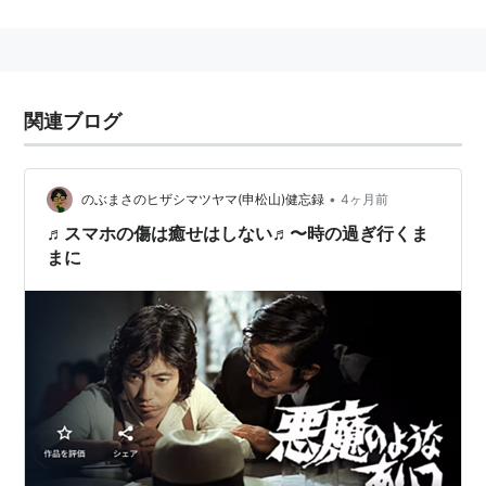
脚本 長谷川和彦
原案 阿久悠
出演
関連ブログ
可門良（沢田研二）
野々村修二（藤竜也）
•
のぶまさのヒザシマツヤマ(申松山)健忘録
4ヶ月前
白戸五十六（若山富三郎）
♬スマホの傷は癒せはしない♬〜時の過ぎ行くま
八村八郎（荒木一郎）
まに
日夏恵い子（那智わたる）
山川静枝（篠ひろ子）
八村ハル（浦辺粂子）
香川（デイブ平尾）
灰山（関山耕司）
マヤ（立野弓子）
スージー（スーザン）