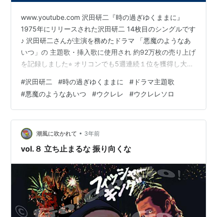
www.youtube.com 沢田研二『時の過ぎゆくままに』
1975年にリリースされた沢田研二 14枚目のシングルです
♪ 沢田研二さんが主演を務めたドラマ 「悪魔のようなあ
いつ」の 主題歌・挿入歌に使用され 約92万枚の売り上げ
を記録しました⭐︎ オリコンでも5週連続１位を獲得し大ヒ
ットとなりました♡ ウクレレではJake Shimabukuroも
#
沢田研二
#
時の過ぎゆくままに
#
ドラマ主題歌
カバーしているんですが Jakeとはキーを変えて下の音が
#
悪魔のようなあいつ
#
ウクレレ
#
ウクレレソロ
足りるようにしました⭐︎ イントロは特に頑張って弾きた
いですね😆 ランキング参加中ウクレレ大好きランキング
参加中【公式】2024年開設ブログ ランキング参加中【公
式】はてなブログ初心者のグル…
•
潮風に吹かれて
3年前
vol.８ 立ち止まるな 振り向くな