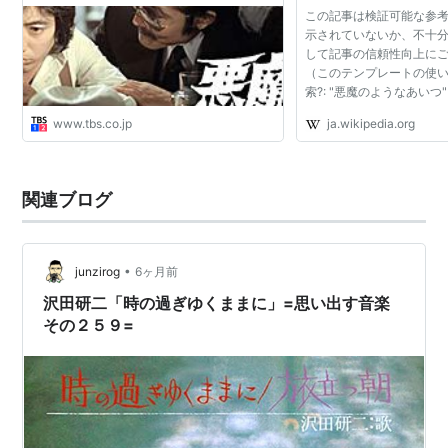
右川（高田光康）
この記事は検証可能な参
左川（岸部修三）
示されていないか、不十分
して記事の信頼性向上に
（このテンプレートの使い
主題歌
索?: "悪魔のようなあいつ" –
沢田研二「時の過ぎゆくままに」
スカラー · CiNii · J-STAGE ·
www.tbs.co.jp
ja.wikipedia.org
ャパンサーチ · TWL (200
悪魔のようなあいつ DVDセット
1（
ASIN:B00005QYP8
）
関連ブログ
悪魔のようなあいつ DVDセット
2（
ASIN:B00005S7AV
）
•
junzirog
6ヶ月前
沢田研二「時の過ぎゆくままに」=思い出す音楽
*1
:
現・樹木希林
その２５９=