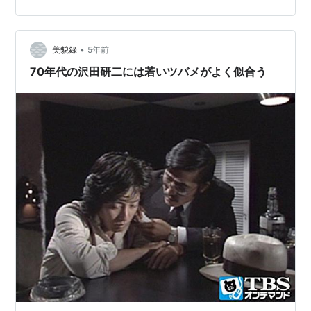
•
美貌録
5年前
70年代の沢田研二には若いツバメがよく似合う