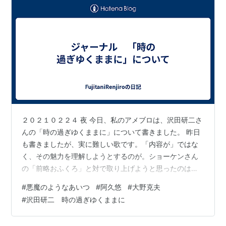
２０２１０２２４ 夜 今日、私のアメブロは、沢田研二さ
んの「時の過ぎゆくままに」について書きました。 昨日
も書きましたが、実に難しい歌です。「内容が」ではな
く、その魅力を理解しようとするのが。ショーケンさん
の「前略おふくろ」と対で取り上げようと思ったのはい
いですが、どうアプローチしても、これがジュリー最大
#
悪魔のようなあいつ
#
阿久悠
#
大野克夫
のヒット・シングルになった理由として納得がいきませ
#
沢田研二 時の過ぎゆくままに
ん。 色々考えてはみました。そのメロディーの美しさと
か、私がこだわる母音の分析（「♪時の過ぎゆくままに」