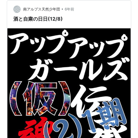
の「まァまァにィ」というア段音と半音の関係性とかを
論じる感じで）なども試みましたが、どれも決め手に欠
•
南アルプス天然少年団
6年前
けるというか、弱いんです。 それで、改め…
酒と自粛の日日(12/8)