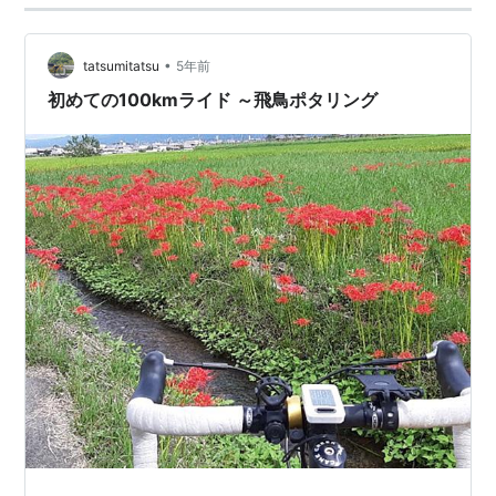
若姫の子で、大倭根子彦スキツミ懿徳天…
•
tatsumitatsu
5年前
初めての100kmライド ～飛鳥ポタリング