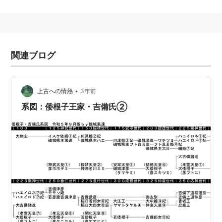
仲媛命、事代主神の孫の鴨王の女子なり。
子は、觀松彥香殖稲天皇（孝昭天皇）。
在位期間
関連ブログ
前510年2月4日〜前477年9月8日
•
上古への情熱
3年前
系図：倭根子王家・吉備氏②