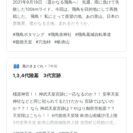
2021年9月19日 〈遥かなる飛鳥へ〉 先週、雨に負けて失
敗した100kmライド。今回は、飛鳥を目的地にして再挑
戦した。 飛鳥！ 私にとって羨望の地。あの里山。日本の
原風景。遥かなる土地。走れるだろうか。
#
飛鳥ポタリング
#
飛鳥坐神社
#
飛鳥葛城自転車道
#
懿徳天皇
#
穴虫峠
#
畝傍山
•
風のきまぐれ
7年前
1,3,4代陵墓 3代宮跡
橿原神宮！！ 神武天皇宮跡に一応なるのか？！ 安寧天皇
神社などと同じ祀られてるだけだから 宮跡ではないの
か？？！ なら 神武天皇宮跡は？やはり御所市柏原？？
天皇陵はこちら！！ 4代懿徳天皇陵 畝傍山南繊沙渓上陵
3代安寧天皇 畝傍山西南御陰井上陵 吉田町公民館の北上
にある細い道から・・・安寧天皇神社 （入口・上り口が