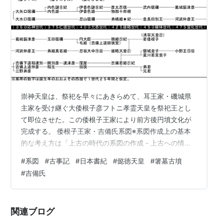
崇神天皇は、祭祀を早々にあきらめて、耳王家・磯城県
主家を受け継ぐ大倭根子彦フトニ孝霊天皇を祭祀王とし
て即位させた。この倭根子王家により前方後円墳文化が
完成する。 倭根子王家・吉備氏系図※系図作成上の基本
的な考え方は「上古の時代の系図の作成 - 上古への情
熱」及び「世代を修正した系図を作ってみる - 上古への
#
系図
#
古事記
#
日本書紀
#
懿徳天皇
#
箸墓古墳
情熱」を参照。 倭根子王家の誕生 大倭根子彦フトニ孝霊
#
吉備氏
天皇から三代は倭根子が続くことからここでは倭根子王
家と呼んでいる。 耳王家・磯城県主家を受け継ぎ、祭祀
王として即位した大倭根子彦フトニ孝霊天皇であるが、
関連ブログ
名前のフトニからすると、出自は、懿徳天皇妃のフト真