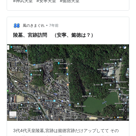
#
神武天皇
#
安寧天皇
#
懿徳天皇
結構分かりづらい 大昔の場所は立入禁止の門扉だあった
ので 神宮西 長山稲荷社 さくっと橿原神宮はあとにして
大和高田市 竜王宮 正式名：石園座多久虫玉神社 その西
•
入り口左側 石柱柵内に！宮跡石碑 3代安寧天皇片塩浮孔
風のきまぐれ
7年前
宮跡
陵墓、宮跡訪問 （安寧、懿徳は？）
3代4代天皇陵墓,宮跡は懿徳宮跡だけアップしてて その