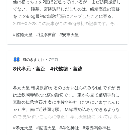
他は横っちょを2度ほど通ってはいるが、まだ訪問撮影し
てない。 陵墓、宮跡訪問しだしたのは、綏靖高丘の宮跡
を このBlog最初の試験記事にアップしたことに寄る。
2019-02-28 この記事がこのBlog最初の記事です。それ
以前日付のはExciteからの移転記事！そして3月分は
#
懿徳天皇
#
橿原神宮
#
安寧天皇
yahooからの移転記事！このBlogの正味投稿は4月以降！
欠史八代の天皇宮跡、陵墓はあちきのいる場所から数km
あるいは十数kmの場所にあるのがほとんどなのだ！7代
•
が少し 9代が奈良市でちょいと離れてるｗ もう一つの理
風のきまぐれ
7年前
由が 少し前にアップした記事内にも書いたことだが…
8代孝元・宮趾 4代懿徳・宮跡
孝元天皇 軽境原宮(かるのさかいはらのみや)趾 ですが 要
は近鉄岡寺駅の北横の踏切です。 東から見て踏切手前に
宮跡の伝承地石碑 奥に牟佐坐神社（むさにいますじんじ
ゃ）左、南に近鉄岡寺駅。 Map埋め込みができるような
ので 見やすいこちらに修正！ 孝元天皇陵については 以
前のこの記事で Gmap埋め込んじまえば 拡大表示＞スト
#
孝元天皇
#
懿徳天皇
#
牟佐神社
#
素盞鳴命神社
リートビューでほ追体験できるんだが(笑) 天皇陵 宮跡巡