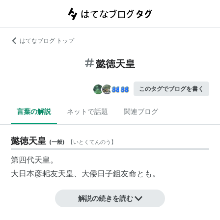
はてなブログ トップ
懿徳天皇
このタグでブログを書く
言葉の解説
ネットで話題
関連ブログ
懿徳天皇
(
一般
)
【
いとくてんのう
】
第四代天皇。
大日本彦耜友天皇、大倭日子鉏友命とも。
解説の続きを読む
磯城津彦玉手看天皇（安寧天皇）の第二子。母は渟名底