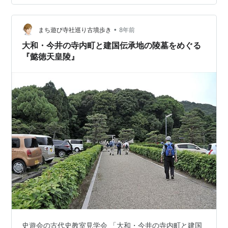
りをしてはいるが、基本26代以前の天皇については存在
そのものを疑問視しています（準ずる人物はいたのかも
•
しれないが）。古代史については素人です。個人的に地
まち遊び寺社巡り古墳歩き
8年前
元数kmあるいは十数km圏内に天皇陵・宮跡が散在して
大和・今井の寺内町と建国伝承地の陵墓をめぐる
いるので巡っ…
『懿徳天皇陵』
史遊会の古代史教室見学会 「大和・今井の寺内町と建国