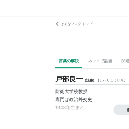
はてなブログ トップ
言葉の解説
ネットで話題
関
戸部良一
(
読書
)
【
とべりょういち
】
防衛大学校教授
専門は政治外交史
1948年生まれ