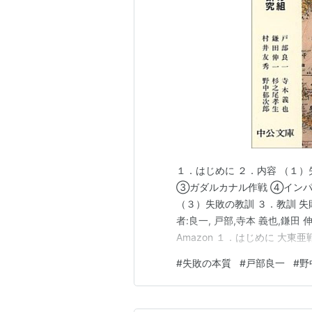
１．はじめに ２．内容 （１
③ガダルカナル作戦 ④インパ
（３）失敗の教訓 ３．教訓 失敗
者:良一, 戸部,寺本 義也,鎌田
Amazon １．はじめに 大
点を絞り話が展開します。 序
#
失敗の本質
#
戸部良一
#
野
作戦の失敗を組織としての日
教訓、あ…