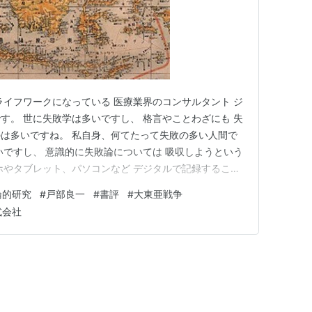
ライフワークになっている 医療業界のコンサルタント ジ
す。 世に失敗学は多いですし、 格言やことわざにも 失
は多いですね。 私自身、何てたって失敗の多い人間で
いですし、 意識的に失敗論については 吸収しようという
ホやタブレット、パソコンなど デジタルで記録すること
は私も紙の手帳を使っていました。 時々今でも振り返る
論的研究
#
戸部良一
#
書評
#
大東亜戦争
シリと格言やことわざがメモしてあり、 かなり失敗につ
式会社
です。 …