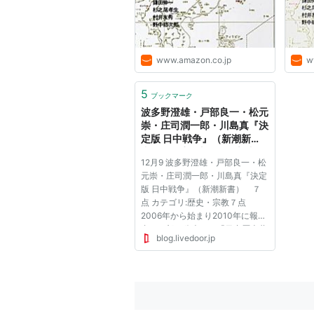
www.amazon.co.jp
w
5
ブックマーク
波多野澄雄・戸部良一・松元
崇・庄司潤一郎・川島真『決
定版 日中戦争』（新潮新
書） ７点 : 山下ゆの新書ラ
12月9 波多野澄雄・戸部良一・松
ンキング Blogスタイル第2
元崇・庄司潤一郎・川島真『決定
期
版 日中戦争』（新潮新書） ７
点 カテゴリ:歴史・宗教７点
2006年から始まり2010年に報告
書の一部を公表した「日中歴史共
blog.livedoor.jp
同研究」。いわゆる歴史問題の解
消のために設置されたものでした
が、やはりなかなか難しいものが
あったようです。この本は、その
研...