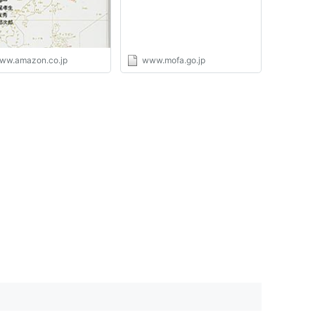
ww.amazon.co.jp
www.mofa.go.jp