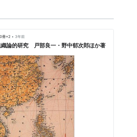
•
0冊×2
3年前
組織論的研究 戸部良一・野中郁次郎ほか著