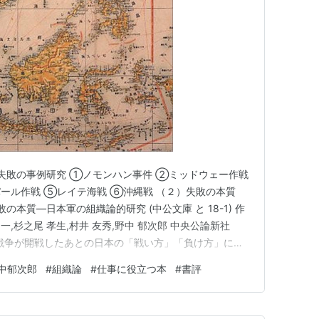
）失敗の事例研究 ①ノモンハン事件 ②ミッドウェー作戦
ール作戦 ⑤レイテ海戦 ⑥沖縄戦 （２）失敗の本質
の本質―日本軍の組織論的研究 (中公文庫 と 18-1) 作
 伸一,杉之尾 孝生,村井 友秀,野中 郁次郎 中央公論新社
東亜戦争が開戦したあとの日本の「戦い方」「負け方」に焦
章や背表紙にも記載されているように、戦争における諸
中郁次郎
#
組織論
#
仕事に役立つ本
#
書評
本軍の失敗ととらえなおし、これを現代の組織にとっての