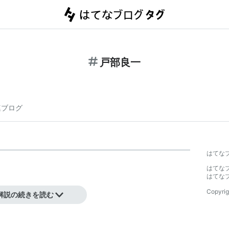
戸部良一
連ブログ
はてな
はてな
はてな
Copyrig
解説の続きを読む