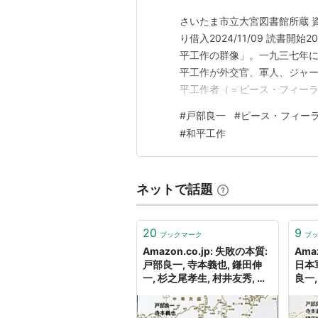
さいたま市立大宮図書館所蔵 資料
り借入2024/11/09 読書開始
平工作の群像」。一九三七年
平工作が外交官、軍人、ジャ
平工作者（＝ピース・フィー
落、重慶への遷都という全面
#
戸部良一
#
ピース・フィー
ていたという事実には少々驚
#
和平工作
であったにもかかわ…
ネットで話題
20
9
ブックマーク
ブ
Amazon.co.jp: 失敗の本質:
Ama
戸部良一, 寺本義也, 鎌田伸
日本
一, 杉之尾孝生, 村井友秀, 野
良一,
中郁次郎: Digital Ebook
之尾
Purchas
郎: 