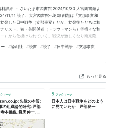
詳細 － さいたま市図書館 2024/10/30 大宮図書館よ
2024/11/11 読了、大宮図書館へ返却 副題は「支那事変和
に勃発した日中戦争（支那事変）だが、勃発後ただちに和
ーナリスト、独・英関係者（トラウトマンら）等様々な和
ラー）から仕掛けられていく。戦況が激しくなり南京陥
対決下でも日中関係者の間では頻繁に接触と交渉が図られ
ラー
#
論創社
#
読書
#
読了
#
日中戦争
#
支那事変
いた。さらには日本側の和平条件が日本に都合のいいもの
もっと見る
5
ックマーク
ブックマーク
zon.co.jp: 失敗の本質:
日本人は日中戦争をどのよう
軍の組織論的研究: 戸部
に見ていたか 戸部良一
 寺本義也, 鎌田伸一, 杉
孝生, 村井友秀, 野中郁次
本