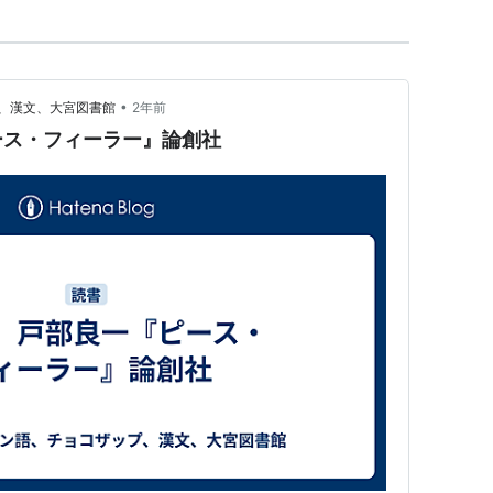
•
、漢文、大宮図書館
2年前
ース・フィーラー』論創社