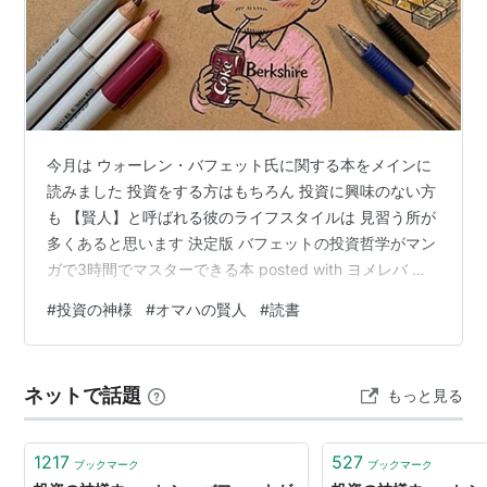
今月は ウォーレン・バフェット氏に関する本をメインに
読みました 投資をする方はもちろん 投資に興味のない方
も 【賢人】と呼ばれる彼のライフスタイルは 見習う所が
多くあると思います 決定版 バフェットの投資哲学がマン
ガで3時間でマスターできる本 posted with ヨメレバ 桑
原 晃弥 明日香出版社 2024年12月12日頃 楽天ブックス
#
投資の神様
#
オマハの賢人
#
読書
Amazon thelooms.blog.fc2.com とっつきにくさが否め
ない方はマンガの本がいいかもしれません 読書も投資と
言えると思うので そういう意味でも紙様です←どゆこ
ネットで話題
もっと見る
と？ 未来を透視することに闘志を燃やすぜ。。。←凍〇
しちゃわない？ ランキン…
1217
527
ブックマーク
ブックマーク