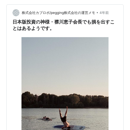
大したとのニュースがあり、これは大きなプラス材料だ
と思います。 日本の５大商社への株式保有比率も7.4％へ
•
株式会社カブロボ/pegging株式会社の運営メモ
4年前
高め…
日本版投資の神様・襟川恵子会長でも損を出すこ
とはあるようです。