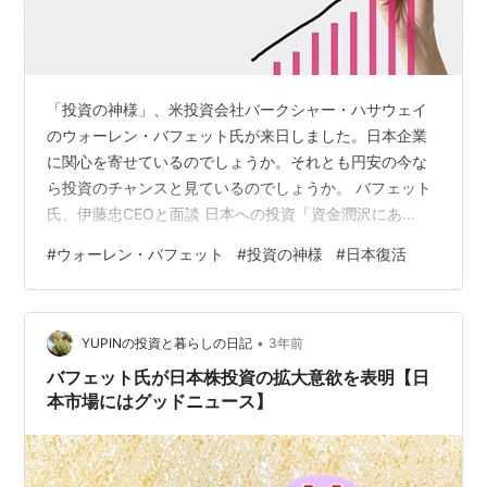
「投資の神様」、米投資会社バークシャー・ハサウェイ
のウォーレン・バフェット氏が来日しました。日本企業
に関心を寄せているのでしょうか。それとも円安の今な
ら投資のチャンスと見ているのでしょうか。 バフェット
氏、伊藤忠CEOと面談 日本への投資「資金潤沢にあ
る」：朝日新聞デジタル 総合商社伊藤忠商事の岡藤CEO
#
ウォーレン・バフェット
#
投資の神様
#
日本復活
と面談したといいます。 「日本市場には非常に魅力があ
るのではないか」と、岡藤CEOがバフェット氏に問いか
けると、バフェット氏は「みんなが投資しないところに
•
投資する」とはぐらかすような言い方をしつつ、「日本
YUPINの投資と暮らしの日記
3年前
市場を見直して投資する」との考えを示し、「資金は潤
バフェット氏が日本株投資の拡大意欲を表明【日
沢にある」と語ったそうです。 史上最強の…
本市場にはグッドニュース】