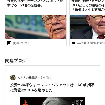
投資の神様ウォーレン・バフェットが
投資の神様ウォーレン
挙げる「21冊の必読書」
CEOとしての最後の
「負債は人生を破滅さ
イス | Business Insid
gigazine.net
www.businessinsider.
関連ブログ
•
ゆうきの株日記
6ヶ月前
投資の神様ウォーレン・バフェットは、60歳以降
に資産の99％を増やした