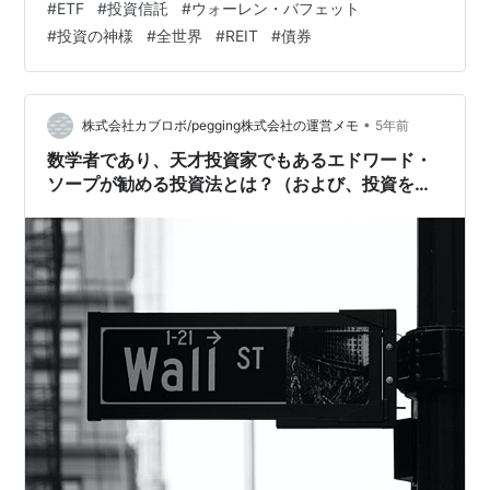
#
ETF
#
投資信託
#
ウォーレン・バフェット
入理由は、単純で投資の王道だからです！ これまでの経
#
投資の神様
#
全世界
#
REIT
#
債券
済学の研究などから、 インデックス投資が最も資産増加
効率の良い運用方法と証明されています！ また、投資の
神様と呼ばれるウォーレン・バフェットが妻に 「私が亡
くなったら資産の9割をアメリカのインデックスに投…
•
株式会社カブロボ/pegging株式会社の運営メモ
5年前
数学者であり、天才投資家でもあるエドワード・
ソープが勧める投資法とは？（および、投資を続
ける秘訣とは）