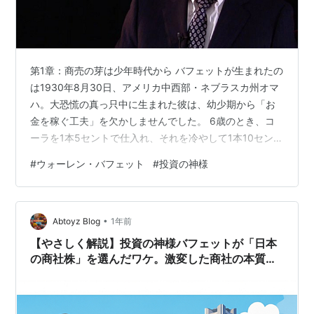
第1章：商売の芽は少年時代から バフェットが生まれたの
は1930年8月30日、アメリカ中西部・ネブラスカ州オマ
ハ。大恐慌の真っ只中に生まれた彼は、幼少期から「お
金を稼ぐ工夫」を欠かしませんでした。 6歳のとき、コ
ーラを1本5セントで仕入れ、それを冷やして1本10セント
で売る。 11歳で初めて株を購入（シティーズ・サービス
#
ウォーレン・バフェット
#
投資の神様
社）。 13歳で新聞配達をしながら、自分で確定申告を提
出。 「13歳で税金を払ったことは、僕の誇りのひとつ
だ」と、後に本人が笑いながら語るほどです。 👉 つま
•
り、彼の「投資家としての芽」は、少年時代からすでに
Abtoyz Blog
1年前
芽吹いていたのです。 第2章：運命を変えた師との出会
【やさしく解説】投資の神様バフェットが「日本
い バフェットは大…
の商社株」を選んだワケ。激変した商社の本質と
は？