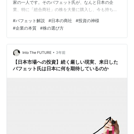
家の一人です。そのバフェット氏が、なんと日本の企
業、特に「総合商社」の株を大量に購入し、今も持ち続
けているというニュースが世界を驚かせました。 なぜ、
#
バフェット解説
#
日本の商社
#
投資の神様
あのバフェット氏が、日本の総合商社に目をつけ、しか
#
企業の本質
#
株の選び方
も手放さないのでしょうか？「商社」って、実は何がス
ゴイの？そんな疑問に、初心者にも分かりやすくお答え
します！ そもそも「総合商社」って何をしているの？ 総
合商社は、世界中でビジネスを生み出し、育てている
•
Into The FUTURE
3年前
（イメージ） 「総合商社」と聞くと、「貿易」の…
【日本市場への投資】続く厳しい現実、来日した
バフェット氏は日本に何を期待しているのか