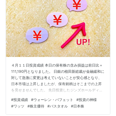
４月１１日投資成績 本日の保有株の含み損益は前日比＋
111,190円となりました。 日銀の植田新総裁が金融緩和に
対して急激に変更は考えていないことが安心感となり、
日本市場は上昇しましたが、保有銘柄はそこまでの上昇
を見せませんでした。 先日投資したジンズホールディン
グスもまだ弱い動きで動きですが、年初来安値は割らず
#
投資成績
#
ウォーレン・バフェット
#
投資の神様
に踏ん張っています。やはり優待銘柄は底堅いですね。
#
ワッツ
#
株主優待
#
バスタオル
#
日本株
yupin.hatenablog.com バフェット氏が日本株投資拡大意
欲 ウォーレン・バフェット氏が日本株への投資意欲を拡