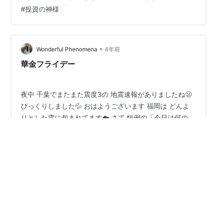
Mignon 6oz cut $32 22oz Omaha T-Bone $43 アクセス
#
投資の神様
方法 Gorat's Steakhouse 4917 Center St, Omaha, …
•
Wonderful Phenomena
4年前
華金フライデー