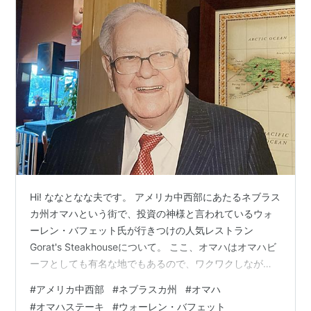
Hi! ななとなな夫です。 アメリカ中西部にあたるネブラス
カ州オマハという街で、投資の神様と言われているウォ
ーレン・バフェット氏が行きつけの人気レストラン
Gorat's Steakhouseについて。 ここ、オマハはオマハビ
ーフとしても有名な地でもあるので、ワクワクしながら
訪れました。 アクセス方法 店内の様子 メニュー 今回注
#
アメリカ中西部
#
ネブラスカ州
#
オマハ
文したのはコチラ Chef's Weekend Soup (bowl) $5 Filet
#
オマハステーキ
#
ウォーレン・バフェット