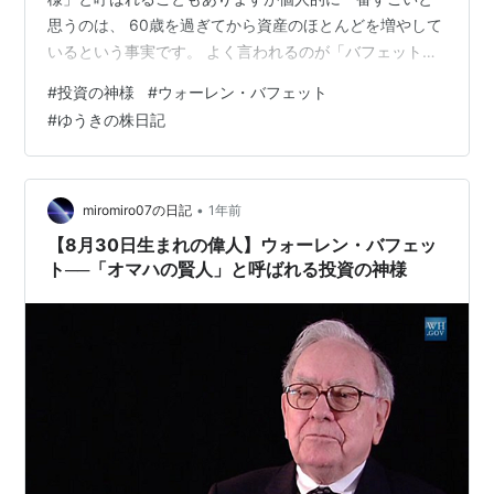
思うのは、 60歳を過ぎてから資産のほとんどを増やして
いるという事実です。 よく言われるのが「バフェットは
60歳以降に資産の99％を築いた」という話 これだけ聞
#
投資の神様
#
ウォーレン・バフェット
くと、 「そんなの天才だからでしょ」 「自分とは世界が
#
ゆうきの株日記
違う」 と思ってしまいがちです。 でも、この話の本質は
そこではありません。 バフェットは60歳から急に覚醒し
て資産を増やしたわけではありません。 バフェットは、
60歳を境に突然すごい投資を始めたわけではありませ
•
miromiro07の日記
1年前
ん。 若い頃からやってい…
【8月30日生まれの偉人】ウォーレン・バフェッ
ト──「オマハの賢人」と呼ばれる投資の神様