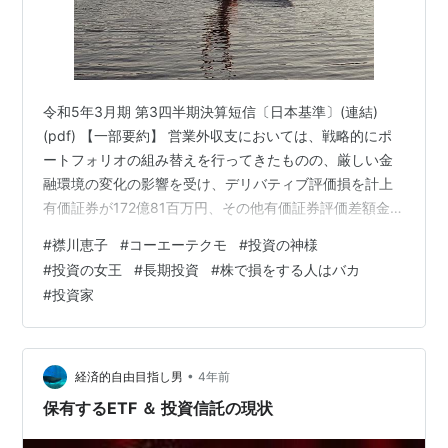
令和5年3月期 第3四半期決算短信〔日本基準〕(連結)
(pdf) 【一部要約】 営業外収支においては、戦略的にポ
ートフォリオの組み替えを行ってきたものの、厳しい金
融環境の変化の影響を受け、デリバティブ評価損を計上
有価証券が172億81百万円、その他有価証券評価差額金が
137億15百万円、それぞれ減少した 2023年3月期第3四
#
襟川恵子
#
コーエーテクモ
#
投資の神様
半期 決算説明会 質疑応答(要旨) (pdf) 【一部要約】質問
#
投資の女王
#
長期投資
#
株で損をする人はバカ
余資運用について、取り組みがうまく行っていないよう
#
投資家
に見受けられる。 今後、どのように運用をおこなってい
くのか。 運用規模は、現状を維持する考えなのか。 修正
された業績予想修正における、第4四半期の営業外…
•
経済的自由目指し男
4年前
保有するETF ＆ 投資信託の現状