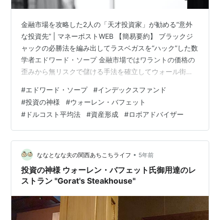
金融市場を攻略した2人の「天才投資家」が勧める“意外
な投資先” | マネーポストWEB 【簡易要約】 ブラックジ
ャックの必勝法を編み出してラスベガスを“ハック”した数
学者エドワード・ソープ 金融市場ではワラントの価格の
歪みから無リスクで儲ける手法を確立してウォール街
も“ハック” 最強のハッカーであるソープから、個人投資
#
エドワード・ソープ
#
インデックスファンド
家へのアドバイス ノーロード（販売手数料なし）で幅広
#
投資の神様
#
ウォーレン・バフェット
く投資を行うインデックスファンドに乗り換えたほうが
#
ドルコスト平均法
#
資産形成
#
ロボアドバイザー
いいかもしれない 私の経験では、優れた銘柄選択能力な
んてそうそうあるものではない “投資の神様”バフェット
も、妻に宛てた遺言書に「資産の10％を短期国債に、
90％を非常に低コスト…
•
ななとなな夫の関西あちこちライフ
5年前
投資の神様 ウォーレン・バフェット氏御用達のレ
ストラン "Gorat's Steakhouse"