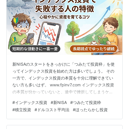
新NISAのスタートをきっかけに「つみたて投資枠」を使
ってインデックス投資を始めた方は多いでしょう。 その
一方で、インデックス投資の本質を十分に理解できてい
ない方も多いはず。 www.fpinv7.com インデックス投資
の本質が分かっていないと、途中で挫折してしまうケー
スも少なくありません。 そこで、 投資初心者がインデッ
#
インデックス投資
#
新NISA
#
つみたて投資枠
クス投資で失敗（挫折）しやすいポイントをシリーズで
#
積立投資
#
ドルコスト平均法
#
ほったらかし投資
解説していきます。 投資を始めた“初期段階”でこれらを
知っておくことで、長期的に資産を増やせる確率がぐっ
と高まります。 今回の記事で解説する失敗（挫折）ポイ