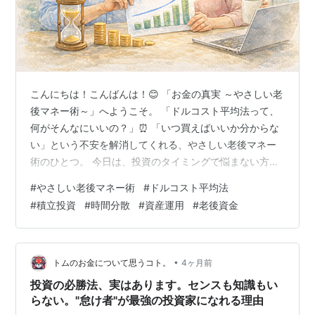
こんにちは！こんばんは！😊 「お金の真実 ～やさしい老
後マネー術～」へようこそ。 「ドルコスト平均法って、
何がそんなにいいの？」⏰ 「いつ買えばいいか分からな
い」という不安を解消してくれる、やさしい老後マネー
術のひとつ。 今日は、投資のタイミングで悩まない方法
をやさしく整理していくね😊 🌱 ドルコスト平均法って
#
やさしい老後マネー術
#
ドルコスト平均法
何？ ひとことで言うと——**「毎月決まった金額で、コ
#
積立投資
#
時間分散
#
資産運用
#
老後資金
ツコツ買い続ける方法」**です。 ✅ 基本のしくみ 毎月1
万円ずつ投資信託を買う 価格が高いときも安いときも、
淡々と買い続ける 長期間続けることで、平均的な価格で
買える 「一度に全額投資」じゃなく、**「少しずつ時期
•
トムのお金について思うコト。
4ヶ月前
をずらして投資」*…
投資の必勝法、実はあります。センスも知識もい
らない。"怠け者"が最強の投資家になれる理由