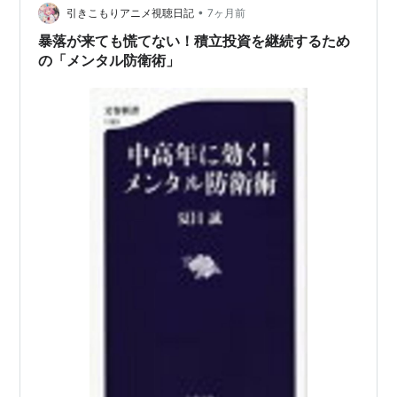
ントは 「短期的な値動きに一喜一憂する」。 「インデッ
•
引きこもりアニメ視聴日記
7ヶ月前
クス投資を始め…
暴落が来ても慌てない！積立投資を継続するため
の「メンタル防衛術」