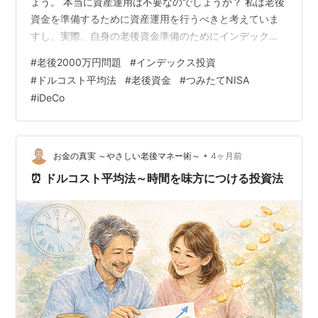
ょう。 本当に資産運用は不要なのでしょうか？ 私は老後
資金を準備するために資産運用を行うべきと考えていま
すし、実際、自身の老後資金準備のためにインデックス
投資を中心に資産運用を行っています。 しかし、以下の
#
老後2000万円問題
#
インデックス投資
本では資産運用を完全否定。 リンク なぜ、著者は資産運
#
ドルコスト平均法
#
老後資金
#
つみたてNISA
用を不要と考えるのでしょうか？ 今回は、著者の萩原さ
#
iDeCo
んが資産運用が不要と考える理由と、私が資産運用が必
要だと考える理由について解説したいと思います。 老後
資金準備のために資産運用が不要な理由とは？ 老後の生
活をダウンサイジングすれば公的年金…
•
お金の真実 ～やさしい老後マネー術～
4ヶ月前
⏰ ドルコスト平均法～時間を味方につける投資法