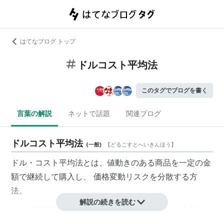
はてなブログ トップ
ドルコスト平均法
このタグでブログを書く
言葉の解説
ネットで話題
関連ブログ
ドルコスト平均法
(
一般
)
【
どるこすとへいきんほう
】
ドル・コスト平均法とは、値動きのある商品を一定の金
額で継続して購入し、 価格変動リスクを分散する方
法。
解説の続きを読む
主に外貨預金を初めとする金融商品や自社株の積立購