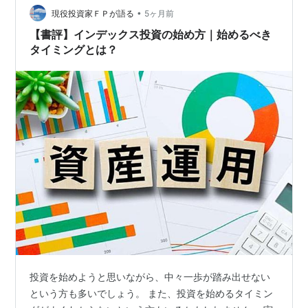
•
ることはシンプル。 毎月一定額を、決まった投資先に入
現役投資家ＦＰが語る
5ヶ月前
れ続けるだけ。 センスも才能もいらないし、毎日チャー
【書評】インデックス投資の始め方｜始めるべき
トを眺める必要もありません。 …
タイミングとは？
投資を始めようと思いながら、中々一歩が踏み出せない
という方も多いでしょう。 また、投資を始めるタイミン