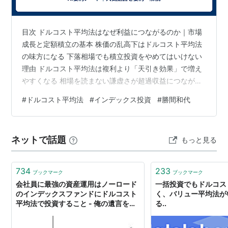
目次 ドルコスト平均法はなぜ利益につながるのか｜市場
成長と定額積立の基本 株価の乱高下はドルコスト平均法
の味方になる 下落相場でも積立投資をやめてはいけない
理由 ドルコスト平均法は複利より「天引き効果」で増え
やすくなる 相場を読まない謙虚さが超過収益につながる
仕組み ドルコスト平均法にREITインデックスを組み込む
#
ドルコスト平均法
#
インデックス投資
#
勝間和代
考え方 ドルコスト平均法はなぜ利益につながるのか｜市
場成長と定額積立の基本 ✅ ドルコスト平均法そのものが
利益を生むのではなく、企業の成長や配当など、投資対
ネットで話題
もっと見る
象が生み出す価値が収益の源泉になります。 ✅ 将来成長
する企業や国を正確に予測するのは難しいため、世界株
式などのインデックスを通…
734
233
ブックマーク
ブックマーク
会社員に最強の資産運用はノーロード
一括投資でもドルコス
のインデックスファンドにドルコスト
く、バリュー平均法が
平均法で投資すること - 俺の遺言を聴
る..
いてほしい