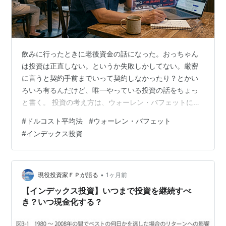
飲みに行ったときに老後資金の話になった。おっちゃん
は投資は正直しない。というか失敗しかしてない。厳密
に言うと契約手前までいって契約しなかったり？とかい
ろいろ有るんだけど、唯一やっている投資の話をちょっ
と書く。 投資の考え方は、ウォーレン・バフェットに近
い。毎月一定額でS&P500を買い続けてるだけど、ちょ
#
ドルコスト平均法
#
ウォーレン・バフェット
っと整理してみた。 バフェットって、自分が死んだ後の
#
インデックス投資
遺産の運用について、奥さんへの手紙でこう書いてたら
しく、「1割は短期国債、残りの9割は低コストの
S&P500インデックスファンドに入れとけ」って。2013
年の株主への手紙に出てくる話で、まあまあ有名なエピ
•
現役投資家ＦＰが語る
1ヶ月前
ソードらしい。
【インデックス投資】いつまで投資を継続すべ
き？いつ現金化する？