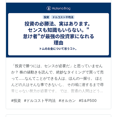
「投資で勝つには、センスが必要だ」と思っていません
か？ 株の値動きを読んで、絶妙なタイミングで買って売
って……なんてことができる人は、ほんの一握り。 ほと
んどの人はそんな事できないし、 その域に達するまで尋
常じゃない努力が必要です。 では、普通の人間はどうす
ればいいのか。 正直に言うと、投資に"完全な必勝法"は
#
投資
#
ドルコスト平均法
#
オルカン
#
S＆P500
存在しません。でも、必勝法にかなり近いやり方なら、
あるんです。 今日お話しするのは、インデックスファン
ドへの積立投資という方法。 難しそうな響きですが、や