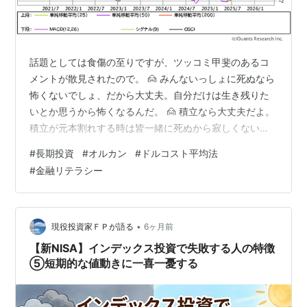
話題としては食傷の至りですが、ツッコミ甲斐のあるコ
メントが散見されたので。 🙍 みんないっしょに死ぬなら
怖くないでしょ、だから大丈夫。自分だけは生き残りた
いとか思うから怖くなるんだ。 🙍 積立なら大丈夫だよ。
積立が元本割れする時は皆一緒に死ぬから寂しくない
よ。 みんなと一緒で安心するのなら、そもそも投資なん
#
長期投資
#
オルカン
#
ドルコスト平均法
てしなくても良いでしょう。 投資してない人の方が多い
#
金融リテラシー
のだから。 🙍 インデックス積立は途中経過は無関係で数
十年後の使うときにどうかだけなんだよなあ 🙍 長期的に
は必ずプラスになるって言われても、自分が必要な時、
生きてるときにマイナスだったら意味なくね。 余裕資金
•
現役投資家ＦＰが語る
6ヶ月前
のつもりでも、予期せぬ不幸（失…
【新NISA】インデックス投資で失敗する人の特徴
⑤短期的な値動きに一喜一憂する