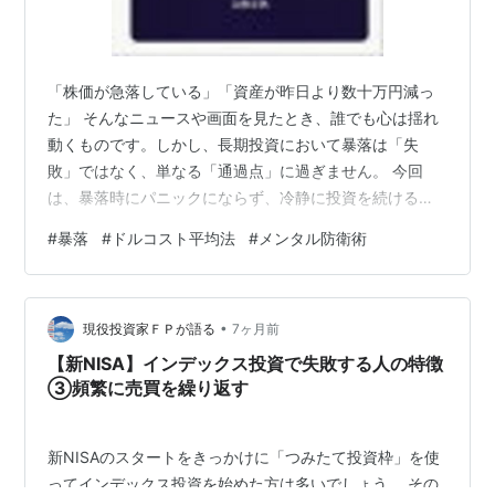
「株価が急落している」「資産が昨日より数十万円減っ
た」 そんなニュースや画面を見たとき、誰でも心は揺れ
動くものです。しかし、長期投資において暴落は「失
敗」ではなく、単なる「通過点」に過ぎません。 今回
は、暴落時にパニックにならず、冷静に投資を続けるた
めの客観的な考え方を解説します。 中高年に効く！ メン
#
暴落
#
ドルコスト平均法
#
メンタル防衛術
タル防衛術【電子書籍】[ 夏目誠 ]価格: 866 円楽天で詳
細を見る 1. 「評価額」ではなく「保有口数」を見る 暴落
時、多くの投資家は「資産が減った」という<span
•
class="my-tooltip" data-tooltip="まだ売却していない、
現役投資家ＦＰが語る
7ヶ月前
帳簿上の利益や損失のこと">評価損益<…
【新NISA】インデックス投資で失敗する人の特徴
③頻繁に売買を繰り返す