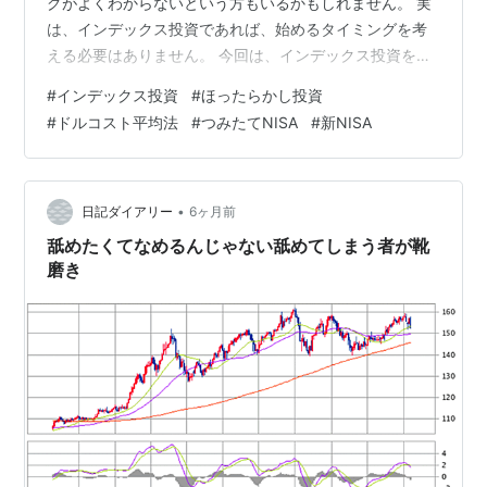
グがよくわからないという方もいるかもしれません。 実
は、インデックス投資であれば、始めるタイミングを考
える必要はありません。 今回は、インデックス投資を始
めるべきタイミングについて下記の本を参考に解説しま
#
インデックス投資
#
ほったらかし投資
す。 『世界一ラクなお金の増やし方 #インデックス投資
#
ドルコスト平均法
#
つみたてNISA
#
新NISA
はじめました』 リンク インデックス投資とは？ ・手間
いらず ・低コスト ・ローリスク インデックス投資を始
めるタイミングは常に「今」 ・つみたて投資は黙ってい
ても「買い場」に出会う インデックス投資を始めるなら
•
日記ダイアリー
6ヶ月前
「つみたてNISA（つみたて…
舐めたくてなめるんじゃない舐めてしまう者が靴
磨き