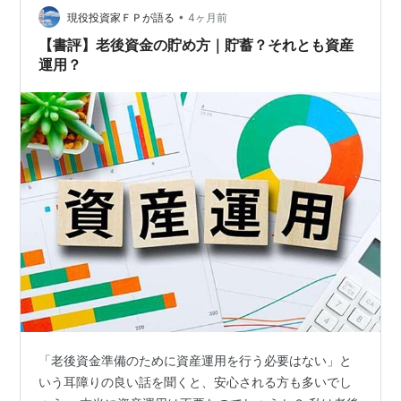
注意すべきポイント｜売りたくなる局面とは？ ・相場の
•
現役投資家ＦＰが語る
4ヶ月前
下落局面 ・相場の上昇局面 …
【書評】老後資金の貯め方｜貯蓄？それとも資産
運用？
「老後資金準備のために資産運用を行う必要はない」と
いう耳障りの良い話を聞くと、安心される方も多いでし