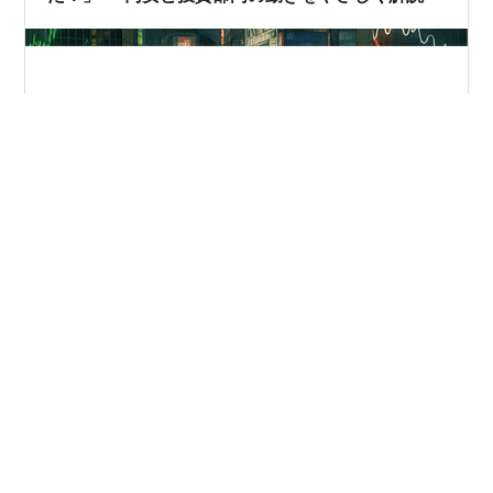
152円 💱円安ってなに？ 「円安」は、日本のお金（円）
の力が弱くなって、外国のお金（ドル）の力が強くなる
こと！ たとえば、昨日は1ドル＝151円だったのに、今日
は1ドル＝152円64銭になった これは「外国のお客さん
が、日本のジュースを安く買えるようになった」ってこ
と！ 🧃ジュース屋さんで例えると… アメリカのお客さん
#
投資主体別売買状況
#
#株式投資
#
投資入門
が「1ドルでジュース1本買える！」と思ってたのに 円安
#
投資初心者
#
円安