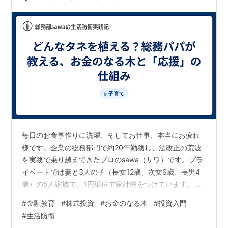
毎日のお食事作りに洗濯、そしてお仕事、本当にお疲れ
様です。企業の総務部門で約20年勤務し、法改正の荒波
を実務で乗り越えてきたプロのsawa（サワ）です。プラ
イベートでは妻と3人の子（長女12歳、次女6歳、長男4
歳）の5人家族で、1円単位で家計簿をつけています。 前
回は、貯金箱の中で「お昼寝中」のお金に働いてもらう
#
金融教育
#
株式投資
#
お金のなる木
#
投資入門
ための「お金のなる木」という考え方をお伝えしまし
#
生活防衛
た。お子さんに「お金のタネを植えて育てると、果実が