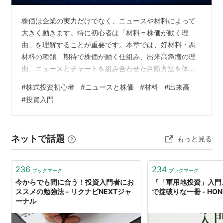
株価は企業の実力だけでなく、ニュースや材料によって
大きく動きます。特に初心者は「材料＝株価が動く理
由」を理解することが重要です。本章では、好材料・悪
材料の種類、期待で株価が動く仕組み、出来高急増の理
由、ニュースとチャートを組み合わせた判断方法を体系
的に整理します。 この記事で分かること・材料とは何か
#
株式投資初心者
#
ニュースと株価
#
材料
#
出来高
（ニュースが株価に与える影響）・好材料と悪材料、強
#
投資入門
材料と弱材料の違い・期待で株価が動く仕組みと「材料
出尽くし」・出来高急増の理由とニュースとの関係・ニ
ュースとチャートを組み合わせた判断方法
ネットで話題
もっと見る
236
234
ブックマーク
ブックマーク
今からでも間に合う！投資入門者にお
『「軍用地投資」入門
ススメの勉強法 - リクナビNEXTジャ
で掟破りな一冊 - HON
ーナル