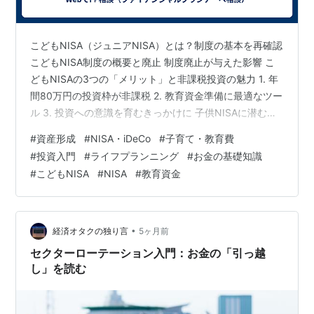
こどもNISA（ジュニアNISA）とは？制度の基本を再確認
こどもNISA制度の概要と廃止 制度廃止が与えた影響 こ
どもNISAの3つの「メリット」と非課税投資の魅力 1. 年
間80万円の投資枠が非課税 2. 教育資金準備に最適なツー
ル 3. 投資への意識を育むきっかけに 子供NISAに潜む
「デメリット」と知っておくべきリスク 1. 原則18歳まで
#
資産形成
#
NISA・iDeCo
#
子育て・教育費
の払い出し制限（廃止で緩和） 2. 元本割れのリスク 3.
#
投資入門
#
ライフプランニング
#
お金の基礎知識
新NISAへの移行不可 こどもNISAの「リスク対策」と賢
#
こどもNISA
#
NISA
#
教育資金
い運用戦略 1. 長期・積立・分散投資の徹底 2. 新NISAと
教育資金準備の連携 こどもNISA口座の2024年以降の活
用法と注意…
•
経済オタクの独り言
5ヶ月前
セクターローテーション入門：お金の「引っ越
し」を読む