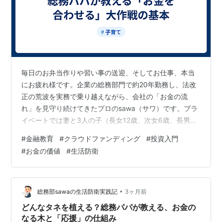
毎日のお弁当作りや習い事の送迎、そしてお仕事、本当
にお疲れ様です。企業の総務部門で約20年勤務し、法改
正の荒波を実務で乗り越えながら、会社の「お金の流
れ」を見守り続けてきたプロのsawa（サワ）です。プラ
イベートでは妻と3人の子（長女12歳、次女6歳、長男4
歳）の5人家族で、1円単位で家計簿をつけています。 ニ
#
金融教育
#
クラウドファンディング
#
投資入門
ュースやSNSで「クラウドファンディング」という言葉
#
お金の価値
#
生活防衛
をよく耳にしませんか？「新しい商品を作るから」「お
店のピンチを救ってほしいから」と、インターネット上
でお金を集める仕組みのことです。もしお子さんに「ク
ラファンって何？」と聞かれた時、皆さんはどう答えま
•
総務部sawaの生活防衛実践記
3ヶ月前
すか？ 「なんだか難しそう」「寄付み…
どんなタネを植える？総務パパが教える、お金の
なる木と「応援」の仕組み