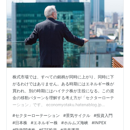
株式市場では、すべての銘柄が同時に上がり、同時に下
がるわけではありません。ある時期にはエネルギー株が
買われ、別の時期にはハイテク株が主役になる。この資
金の移動パターンを理解する考え方が「セクターローテ
ーション」です。 economyotaku.hatenablog.jp
economyotaku.hatenablog.jp
#
セクターローテーション
#
景気サイクル
#
投資入門
economyotaku.hatenablog.jp 今日は、投資の基礎体力
#
日本株
#
エネルギー株
#
ホルムズ海峡
#
INPEX
として知っておきたいこの概念を、現在進行形のホルム
#
防衛関連株
#
ETF投資
#
資産運用