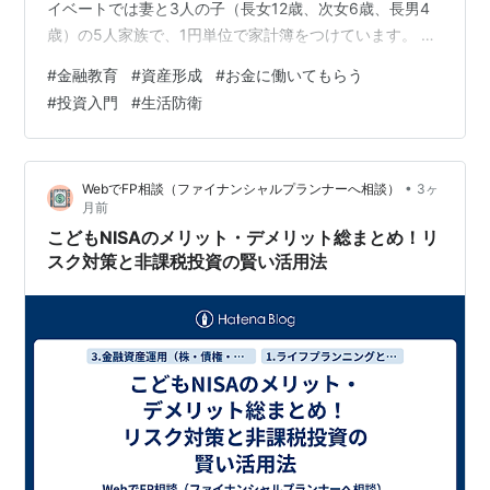
イベートでは妻と3人の子（長女12歳、次女6歳、長男4
歳）の5人家族で、1円単位で家計簿をつけています。 子
どもにお小遣いをあげるようになると、「無駄遣いしな
#
金融教育
#
資産形成
#
お金に働いてもらう
いで、ちゃんと貯金箱に入れなさいね」と声をかけるこ
#
投資入門
#
生活防衛
とが増えますよね。もちろん、お金を「貯める」ことは
とても大切です。でも、これからの物価高の時代を生き
抜くためには、貯金箱の中でただお金を眠らせておくだ
•
WebでFP相談（ファイナンシャルプランナーへ相談）
3ヶ
けでは不十分かもしれません。 今回は、会社側のロジッ
月前
クを熟知する総務の視点から、お金に…
こどもNISAのメリット・デメリット総まとめ！リ
スク対策と非課税投資の賢い活用法