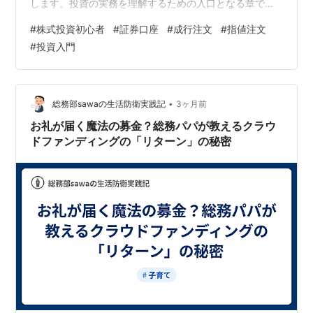
します。投資の実務を理解するための入口となる章で
す。 この記事で分かること・証券口座の種類（一般・特
#
株式投資初心者
#
証券口座
#
成行注文
#
指値注文
定・NISA）・注文方法（成行注文・指値注文）の違い・
#
投資入門
株式の売買が成立する仕組み・初心者が最初に覚えるべ
き取引の流れ・取引で注意すべきポイント
•
総務部sawaの生活防衛実践記
3ヶ月前
お礼が届く魔法の募金？総務パパが教えるクラウ
ドファンディングの「リターン」の秘密