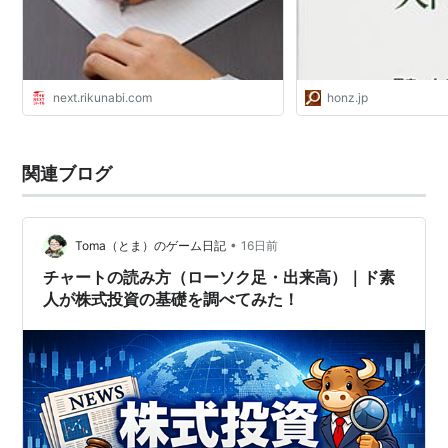
next.rikunabi.com
honz.jp
関連ブログ
•
Toma（とま）のゲーム日記
16日前
チャートの読み方（ローソク足・出来高）｜ド素
人が株式投資の基礎を調べてみた！