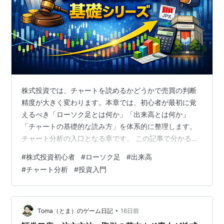
株式投資では、チャートを読めるかどうかで売買の判断
精度が大きく変わります。本章では、初心者が最初に覚
えるべき「ローソク足とは何か」「出来高とは何か」
「チャートの基礎的な読み方」を体系的に整理します。
チャート分析の入口となる章です。 この記事で分かるこ
と・ローソク足とは何か（始値・高値・安値・終値）・
#
株式投資初心者
#
ローソク足
#
出来高
陽線と陰線の違いと見方・出来高が示す「売買の勢い」
#
チャート分析
#
投資入門
の意味・チャートの基礎的な読み方（トレンド・ボック
ス）・初心者が最初に覚えるべきチャートのポイント
•
Toma（とま）のゲーム日記
16日前