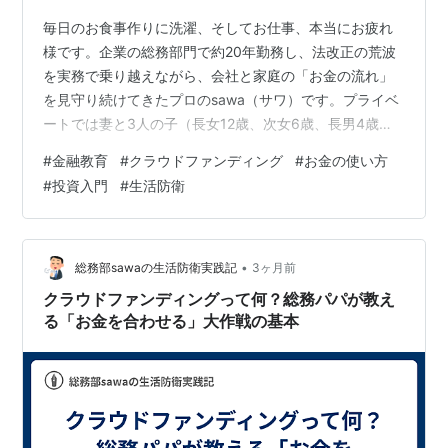
毎日のお食事作りに洗濯、そしてお仕事、本当にお疲れ
様です。企業の総務部門で約20年勤務し、法改正の荒波
を実務で乗り越えながら、会社と家庭の「お金の流れ」
を見守り続けてきたプロのsawa（サワ）です。プライベ
ートでは妻と3人の子（長女12歳、次女6歳、長男4歳）
の5人家族で、1円単位で家計簿をつけています。 前回
#
金融教育
#
クラウドファンディング
#
お金の使い方
は、クラウドファンディングを「みんなでお神輿を担ぐ
#
投資入門
#
生活防衛
こと」に例え、少額のお金を合わせて大きな夢を実現す
る仕組みについてお話ししました。お子さんに「クラフ
ァンってそういうことなんだ！」と興味を持ってもらえ
たら、次のステップに進みましょう。 今回は、お金を出
•
総務部sawaの生活防衛実践記
3ヶ月前
して応援した後に待っているお楽しみ、…
クラウドファンディングって何？総務パパが教え
る「お金を合わせる」大作戦の基本