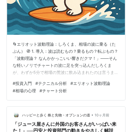
🌀エリオット波動理論：しろくま、相場の波に乗る（た
ぶん） 🧭 1. 導入：波は読むもの？乗るもの？転ぶもの？
「波動理論？ なんかかっこいい響きだクマ！」——そん
な軽いノリでチャートの波に足を突っ込んだしろくま
が、わずか5分で相場の荒波に飲み込まれたのは言うまで
もない。 投資の世界には、「波」という言葉がよく出て
#
投資入門
#
テクニカル分析
#
エリオット波動理論
きます。「上昇トレンドの波に乗れ！」「ここが押し目
#
相場の心理
#
チャート分析
の波だ！」などなど。でも、それを理論として体系化し
たのが、今回の主役——エリオット波動理論。 この理
論、単なる「チャートのクセ」観察ではありません。自
然界のリズムと人間心理の融合。まるで「株のカオス理
•
ハッピーと歩く 株と先物・オプションの道
10ヶ月前
論」とも言える存在なのです。 📜 2…
「ジュース屋さんに外国のお客さんがいっぱい来
た！」──円安と投資部門の動きをやさしく解説