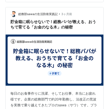
なるんだよ」と伝えると、きっと「じゃあ、どこにタネ
を植えるの？」と疑問に思うはずです。 今回は、会社で
いうところの「取引先選定」や「与信管理」にあたる、
•
総務部sawaの生活防衛実践記
3ヶ月前
お金のタネの「植え場所（投資先）」に…
貯金箱に眠らせないで！総務パパが教える、おう
ちで育てる「お金のなる木」の秘密
毎日のお食事作りに洗濯、そしてお仕事、本当にお疲れ
様です。企業の総務部門で約20年勤務し、法改正の荒波
を実務で乗り越えてきたプロのsawa（サワ）です。プラ