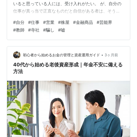
いると思っている人には、受け入れがたい。 が、自分の
仕事が真っ当で正直なものだと自信がある者は、そう多
くないのでは？ 仕事は細かく分業化されているし、一日
#
自分
#
仕事
#
営業
#
株屋
#
金融商品
#
芸能界
中パソコンに向かって座っている人もいる。 社会貢献し
#
教師
#
寺社
#
騙し
#
嘘
ているのかよく分からないが、「仕事」をこなして給料
をもらっている。 営業では、客から新規の契約を少しで
も多く取り付ければ、上司から褒められる。 自社の製品
が他社のものより格段に優れたものだったら、後ろめた
•
初心者から始めるお金の管理と資産運用ガイド
3ヶ月前
さは全くない。 が、今はどの社の製品…
40代から始める老後資産形成｜年金不安に備える
方法