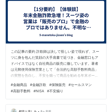
この記事の要約 詐欺師は決して怪しい姿で現れず、スー
ツに身を包んだ笑顔の大手肩書で近づき、金融窓口もア
ドバイスではなく自社商品の販売に徹しています。著者
は元郵便局保険営業として「合法的な高額手数料商品」
の実態を告白し、不安を煽って商品を勧める年末ボーナ
ス狙いの手口を解説します。資産を守る鉄則は「分から
#
金融商品
#
金融詐欺
#
保険販売
#
セールスマン
ないものは即断念」し、ネット証券での新NISA・低コス
#
高額手数料
#
NISA
#
不安煽り
トインデックスファンドに集中することです。 こんな経
験はありませんか 年末ボーナスが入ると保険や投資の営
業が訪れ、「ご家族の安心のために」と不安を煽られて
サインしかけた経験をお持ちですか。銀行や郵便局の
•
都市と楽しみ
8ヶ月前