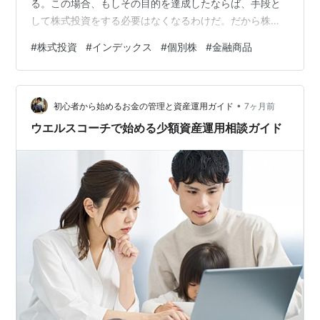
る。この場合、もしその目的を達成したならば、手段と
して株式投資をする必要はなくなるわけだ。だから株式
投資そのものに面白さといった要素も必要ないことにな
#
株式投資
#
インデックス
#
個別株
#
金融商品
る。目的に到達することこそが最も重要で、面白さなん
かよりもむしろ効率的であることが求められる。 こうし
た観点からすればインデックス投資が選ばれるのも当然
•
だろう。最も効率的で、シンプルで、なにより楽だ。ど
初心者から始めるお金の管理と資産運用ガイド
7ヶ月前
の企業が何をしているのか知る必要もない。どんな企業
ウエルスコーチで始める少額資産運用相談ガイド
が急成長しようが衰退しようが気にしない。…