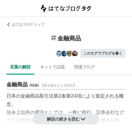
はてなブログ トップ
金融商品
このタグでブログを書く
言葉の解説
ネットで話題
関連ブログ
金融商品
(
社会
)
【
きんゆうしょうひん
】
日本の
金融商品取引法
第2条第24項
により規定される概
念。
法令上以外の用法としては、一般に
銀行
、
証券会社
など
解説の続きを読む
により提供される商品を総称して用いられる場合が多
い。