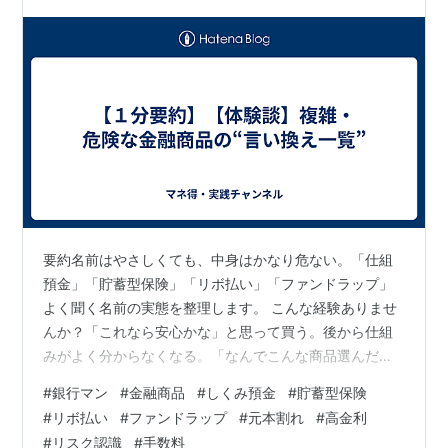
要約名前はやさしくても、中身はかなり危ない。「仕組
預金」「貯蓄型保険」「リボ払い」「ファンドラップ」
よく聞く名前の実態を整理します。 こんな経験ありませ
んか？「これなら安心かな」と思って買う。後から仕組
みがよく分からなくなる。「なんでこんな商品選んだん
だろう」と後悔する。そんな経験はありませんか？ 仕組
#
銀行マン
#
金融商品
#
しくみ預金
#
貯蓄型保険
預金の本当の正体普通の預金に、金融派生商品が組み込
#
リボ払い
#
ファンドラップ
#
元本割れ
#
高金利
まれた商品です。途中解約しにくいだけでなく、為替次
#
リスク認識
#
手数料