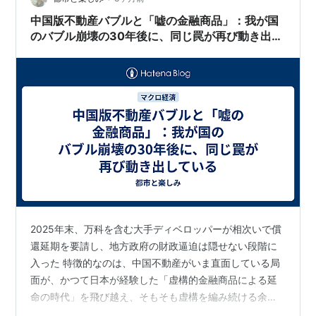
「専門家」に相談したら高コスト商品を勧めら…
中国版不動産バブルと「嘘の金融商品」：我が国
のバブル崩壊の30年後に、同じ罠が再び動き出し
ている
2025年末、万科を含む大手ディベロッパーが相次いで償
還延期を要請し、地方政府の財政逼迫は隠せない段階に
入った 特徴的なのは、中国不動産がいま直面している局
面が、かつて日本が経験した「虚構的金融商品による延
命の時代」を飛び越え、そもそも虚構を編み続ける余力
が市場から消滅しつつある段階に至っている ブルームバ