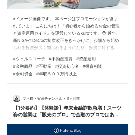
※イメージ画像です。 本ページはプロモーションが含ま
れています こんにちは！『初心者から始めるお金の管理
と資産運用ガイド』を運営しているkuroです。😊 近年、
新NISAやiDeCoの制度改正をきっかけに、少額から始め
られる投資が広く知られるようになり、投資に対する意
識は大きく変わりつつあります。📈 「将来のために資産
#
ウェルスコーチ
#
不動産投資
#
資産運用
を増やしたい」「老後資金が不安…」「家族に資産を残
#
金融商品
#
不動産
#
投資初心者
#
投資相談
したい」そんな想いから、資産運用に興味を持つ方も増
#
余剰資金
#
年収５００万円以上
えています。 ですが一方で、現実はどうでしょうか？ 銀
行に預けてもほとんど利息がつかない…💦 投資の専門用
語が難しくてよく分からない…😰 投資詐欺のニュースも
多くて不安… 正しい知…
•
マネ得・実践チャンネル
8ヶ月前
【1分要約】【体験談】年末金融詐欺急増！スーツ
姿の営業は「販売のプロ」で金融のプロではあり
ません。不明な商品には手を出さず、NISAインデ
ックス投資に徹しましょう。