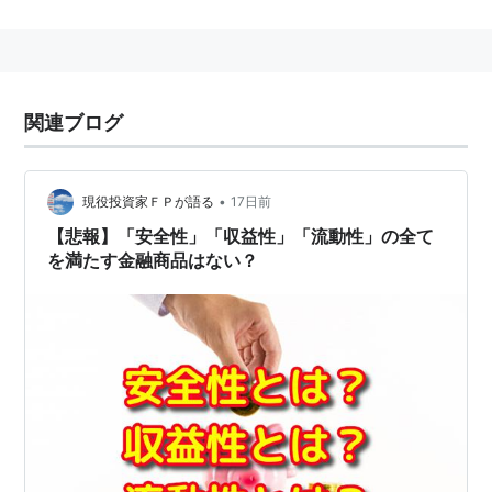
金融商品取引法
第二条第二十四項
この法律において「
金融商
関連ブログ
品
」とは、次に掲げるものをいう。
一
有価証券
•
現役投資家ＦＰが語る
17日前
二 預金契約に基づく債権その他の権利又は
【悲報】「安全性」「収益性」「流動性」の全て
当該権利を表示する証券若しくは証書であつ
を満たす金融商品はない？
て
政令
で定めるもの（前号に掲げるものを除
く。）
三
通貨
四 前三号に掲げるもののほか、同一の種類
のものが多数存在し、価格の変動が著しい資
産であつて、当該資産に係るデリバティブ取
引（
デリバティブ取引
に類似する取引を含
む。）について投資者の保護を確保すること
が必要と認められるものとして
政令
で定める