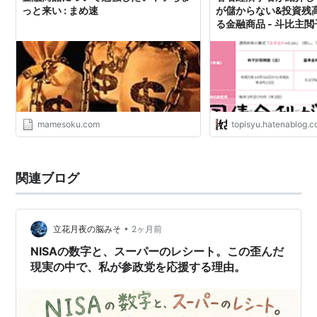
っと来い : まめ速
が儲からない&投資残
る金融商品 - 斗比主
mamesoku.com
topisyu.hatenablog.
関連ブログ
•
立花月夜の脳みそ
2ヶ月前
NISAの数字と、スーパーのレシート。この歪んだ
現実の中で、私が参政党を応援する理由。