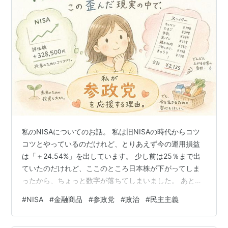
私のNISAについてのお話。 私は旧NISAの時代からコツ
コツとやっているのだけれど、とりあえず今の運用損益
は「＋24.54%」を出しています。 少し前は25％まで出
ていたのだけれど、ここのところ日本株が下がってしま
ったから、ちょっと数字が落ちてしまいました。 あと、
確定拠出年金（iDeCo）のほうは、初回入金からの運用利
#
NISA
#
金融商品
#
参政党
#
政治
#
民主主義
回りが「22.33%」。NISAに比べると、こちらはちょっ
と振るわないなという印象です。 こうしてデータを見る