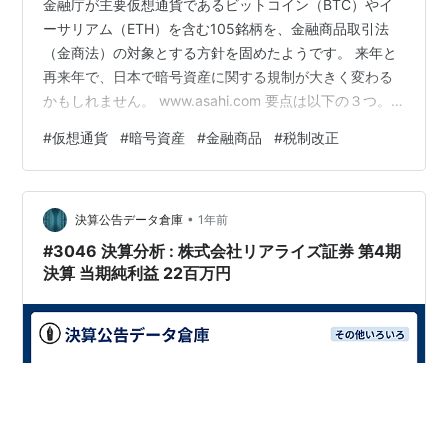
金融庁が主要仮想通貨であるビットコイン（BTC）やイ
ーサリアム（ETH）を含む105銘柄を、金融商品取引法
（金商法）の対象とする方針を固めたようです。 来年と
再来年で、日本で暗号資産に関する規制が大きく変わる
かもしれません。 www.asahi.com 要点は以下の３つ。
１．交換業者への情報開示義務の強化 従来、暗号資産は
#
仮想通貨
#
暗号資産
#
金融商品
#
税制改正
資金決済法に基づく規制が中心でしたが、金融商品取引
法（金商法）適用により、株式や投資信託並みのルール
が適用されます。 開示項目には、発行者の有無、ブロッ
•
クチェーンなどの基盤技術、価格変動リスクが含まれま
決算公告データ倉庫
1年前
す。 ２．インサイダー取引規制の導入 未公表の重要事実
#3046 決算分析 : 株式会社リアライズ証券 第4期
（価格に影響する情…
決算 当期純利益 22百万円