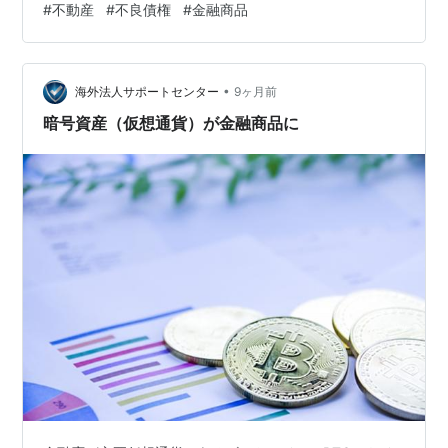
#
不動産
#
不良債権
#
金融商品
ーグが報じた「8%を16%に見せる債券スキーム」はその
序章にすぎず、いま露わになっているのは、借地権の資
産計上という制度的な綻びと不動産の含み損と未活用、
•
地方政府依存の収入構造が同時破綻しつつあるという、
海外法人サポートセンター
9ヶ月前
より深層の問題だ “Banned Chinese Bond Tactic That
暗号資産（仮想通貨）が金融商品に
Tu…