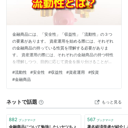
もの（
商品先物取引法
（昭和二十五年法律第
二百三十九号）
第二条第一項
に規定する商品
を除く。）
五 第一号若しくは第二号に掲げるもの又は
前号に掲げるもののうち
内閣府令
で定めるも
金融商品には、「安全性」「収益性」「流動性」の３つ
のについて、
金融商品取引所
が、市場デリバ
の要素があります。 資産運用を始める際には、それぞれ
ティブ取引を円滑化するため、利率、償還期
の金融商品の持っている性質を理解する必要がありま
す。 資産運用の際には、それぞれの金融商品の持つ特性
限その他の条件を標準化して設定した標準物
を理解しつつ、目的に応じて資金を振り分けることが重
要。 今回は、金融商品が持つ３要素（安全性・収益性・
#
流動性
#
安全性
#
収益性
#
資産運用
#
投資
流動性）について解説します。 １．安全性とは？ ２．収
#
金融商品
益性とは？ ３．流動性とは？ ４．安全性・収益性・流動
性の全てを満たす投資商品はない？ ５．手持ち資金の性
格を整理して運用先を決める ６．「安全性」を求め過ぎ
ネットで話題
もっと見る
ない 少しずつリスクに慣れていく まとめ
882
567
ブックマーク
ブックマーク
金融商品について勉強したいヤツちょ
著名経済学者が紹介し