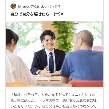
と、確かに私の金融資産は少しずつ育ってくれている。
•
それなのに、日々の生活は本当にきつい。 スーパーに行
hinemos-7102’s blog
3ヶ月前
けば、今までと同じものを、同じくらいの量しか買って
自分で自分を騙せたら… (^^)v
いないのに、…
「所詮、仕事って、人をだますもんでしょ…」という言
葉が頭に残った。 ドラマの中で、悪い女が正直な女に吐
いたセリフだ。 が、自分の仕事が社会貢献につながって