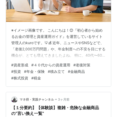
※イメージ画像です。 こんにちは！😊『初心者から始め
るお金の管理と資産運用ガイド』を運営しているサイト
管理人のkuroです。💡💰 近年、ニュースやSNSなどで、
「老後2,000万円問題」や、年金制度への不安を目にする
機会が、とても増えてきましたよね。 特に、40代〜60
代の現役世代の方の中には、 ✅ 老後資金はいくら必要な
#
資産形成
#
４０代からの資産運用
#
老後対策
の？✅ 年金だけで生活できるの？✅ 今からでも資産形成
#
投資
#
年金・保険
#
積み立て
#
金融商品
は間に合う？✅ NISAやiDeCoは始めた方がいい？ このよ
#
株式投資
#
税金
うな悩みや不安を感じている方も、非常に多いのではな
いでしょうか📉 しかし実際には、正しい知識と準備を身
につけることで、老後への不安を大きく軽減できる可能
性があり…
•
マネ得・実践チャンネル
3ヶ月前
【１分要約】【体験談】複雑・危険な金融商品
の“言い換え一覧”