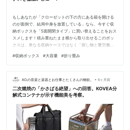
もしあなたが「クローゼットの下の方にある箱を開ける
のが面倒で、結局中身を放置している」なら、今すぐ収
納ボックスを「5面開閉タイプ」に買い替えることをおス
スメします！積み重ねたまま横から取り出せるこのボッ
クスは、単なる収納ケースではなく「探し物と重労働の
時間をゼロにする時短ツール」でした。 ↓今すぐチェッ
#
収納ボックス
#
大容量
#
折り畳み
クする↓ 【1点883円～ 63％OFFクーポンで】楽天1位
収納ボックス 折り畳み ふた付き プラスチック キャスタ
ー付き 大容量 折り畳み可能 5面開き 組み立て簡単 押入
•
れ収納 衣装収納 お洒落 寝室 新生活 収納ケース 収納 小
AO.の音楽と楽器とお仕事とたくさんの物欲。
6ヶ月前
物 （T） 楽天で購入 こんにちは！片付けが苦手で、つい
二次燃焼の「かさばる絶望」への回答。KOVEA分
つい…
解式コンテナが示す機能美を考察。