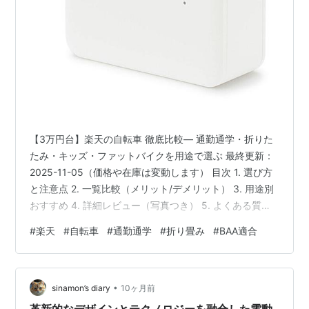
【3万円台】楽天の自転車 徹底比較— 通勤通学・折りた
たみ・キッズ・ファットバイクを用途で選ぶ 最終更新：
2025-11-05（価格や在庫は変動します） 目次 1. 選び方
と注意点 2. 一覧比較（メリット/デメリット） 3. 用途別
おすすめ 4. 詳細レビュー（写真つき） 5. よくある質問
6. まとめ（クイックリンク） 1. 選び方と注意点 用途：通
#
楽天
#
自転車
#
通勤通学
#
折り畳み
#
BAA適合
勤通学＝シティ/ママチャリ、収納＝折りたたみ、段差安
定＝ファット、キッズ＝BAA等の安全規格。 装備：6段
変速・オートライト・泥除け・カギ/カゴ有無を確認。 サ
•
イズ：適応身長とサドル高は必ず商品ページで最新確
sinamon’s diary
10ヶ月前
認。 受取：完全組立なら届いてすぐ…