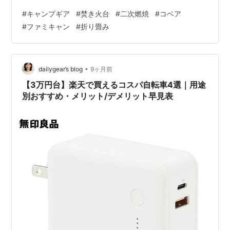
す。しかし、従来のモデルには「円筒形でかさばる」と
#
キャンプギア
#
焚き火台
#
二次燃焼
#
コベア
いう、積載上の大きな壁がありました。ファミリーキャ
#
ファミキャン
#
折り畳み
ンプでテトリスのように車内をパッキングする身にとっ
て、あの巨大な「塊」はなかなかの難敵なわけです。 今
回、私が猛烈に「検討リスト」へ追加したのが、韓国の
老舗KOVEA（コベア）が放つ一品。 「コンテナスモーク
•
dailygear’s blog
9ヶ月前
レス ファイヤーピット 035 S…
【3万円台】楽天で買えるコスパ自転車4選｜用途
別おすすめ・メリット/デメリット早見表