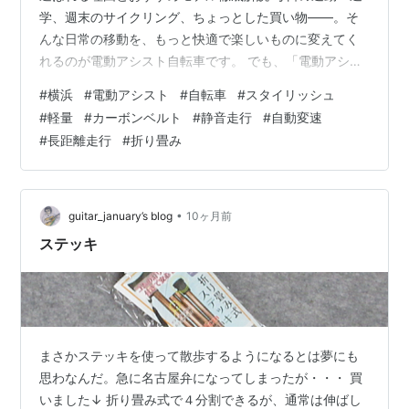
学、週末のサイクリング、ちょっとした買い物――。そ
んな日常の移動を、もっと快適で楽しいものに変えてく
れるのが電動アシスト自転車です。 でも、「電動アシス
ト自転車って実用的だけど、デザインがイマイチ...」と
#
横浜
#
電動アシスト
#
自転車
#
スタイリッシュ
思っていませんか？そんな常識を覆すのが、世界10万人
#
軽量
#
カーボンベルト
#
静音走行
#
自動変速
以上のユーザーに選ばれている革新的な電動アシスト自
#
長距離走行
#
折り畳み
転車ブランドです。 洗練されたスタイリッシュなデザイ
ンと最新テクノロジーを融合させ、自動変速システムや
メンテナンスフリーのカーボンベルトドライブなど、従
来の電動アシスト自転車の「あったらいい…
•
guitar_january’s blog
10ヶ月前
ステッキ
まさかステッキを使って散歩するようになるとは夢にも
思わなんだ。急に名古屋弁になってしまったが・・・ 買
いました↓ 折り畳み式で４分割できるが、通常は伸ばし