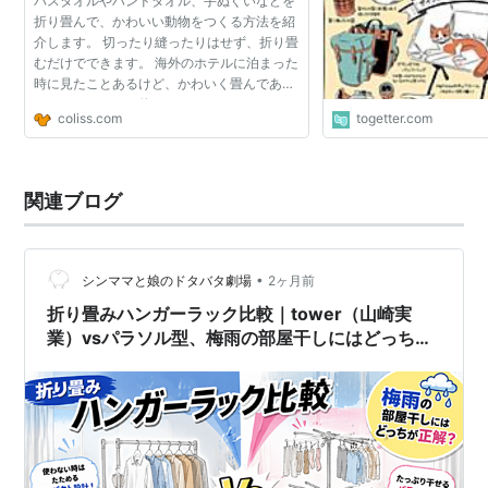
バスタオルやハンドタオル、手ぬぐいなどを
折り畳んで、かわいい動物をつくる方法を紹
介します。 切ったり縫ったりはせず、折り畳
むだけでできます。 海外のホテルに泊まった
時に見たことあるけど、かわいく畳んである
ともったいなくて使えないですよねｗ
coliss.com
togetter.com
関連ブログ
•
シンママと娘のドタバタ劇場
2ヶ月前
折り畳みハンガーラック比較｜tower（山崎実
業）vsパラソル型、梅雨の部屋干しにはどっちが
正解？