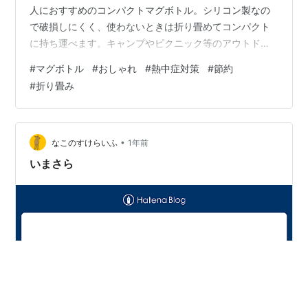
人におすすめのコンパクトマグボトル。シリコン製なの
で破損しにくく、使わないときは折り畳めてコンパクト
に持ち運べます。キャンプやピクニック等のアウトドア
やジムやヨガなどのスポーツにもおすすめです。
#
マグボトル
#
おしゃれ
#
熱中症対策
#
節約
store.shopping.yahoo.co.jp ムーミンの世界が楽しめる
#
折り畳み
小さなマグボトルが新入荷しました。 ポケットにすっぽ
り入る約140mlのコンパクトサイズのマグボトルはカバ
ンに入れても邪魔にならない大きさ。ちょっとしたお散
歩や、ベッドサイドのお薬用のお水入れにもぴ…
•
なこのすけらいふ
1年前
いまさら