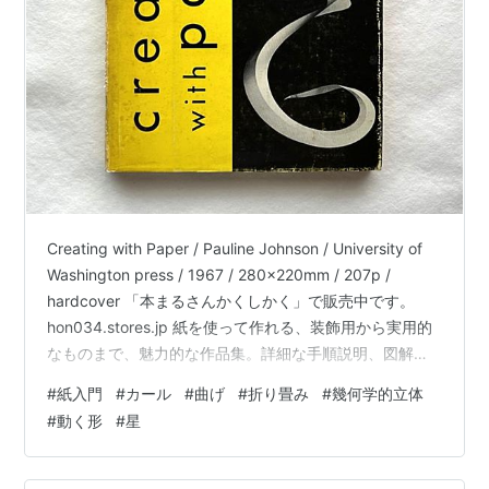
Creating with Paper / Pauline Johnson / University of
Washington press / 1967 / 280x220mm / 207p /
hardcover 「本まるさんかくしかく」で販売中です。
hon034.stores.jp 紙を使って作れる、装飾用から実用的
なものまで、魅力的な作品集。詳細な手順説明、図解、
写真が掲載されています。写真図版が豊富で、見ている
#
紙入門
#
カール
#
曲げ
#
折り畳み
#
幾何学的立体
だけで大いに満足。
#
動く形
#
星