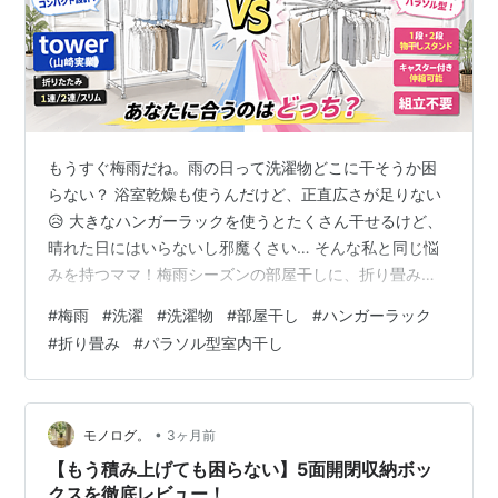
もうすぐ梅雨だね。雨の日って洗濯物どこに干そうか困
らない？ 浴室乾燥も使うんだけど、正直広さが足りない
😥 大きなハンガーラックを使うとたくさん干せるけど、
晴れた日にはいらないし邪魔くさい… そんな私と同じ悩
みを持つママ！梅雨シーズンの部屋干しに、折り畳みハ
ンガーラックがおすすめだよ✨ 今回は人気の tower（山
#
梅雨
#
洗濯
#
洗濯物
#
部屋干し
#
ハンガーラック
崎実業） と、コスパ抜群の パラソル型物干しスタンド
#
折り畳み
#
パラソル型室内干し
を徹底比較。 「デザインで選ぶか、機能・コスパで選ぶ
か」迷っている方に向けて、それぞれの違いをわかりや
すく解説するね！ 今回比較する2商品 tower / 山崎実業
折り畳み室内物干し タワー（1連・2連・スリムの3タイ
•
モノログ。
3ヶ月前
プ） 1連：…
【もう積み上げても困らない】5面開閉収納ボッ
クスを徹底レビュー！