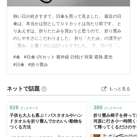
熱い日が続きすぎて、日傘を買って見ました。 最近の日
傘は、本当かは別としてＵＶカットは当たり前です。 と
りあえずは、折りたたみを買おうと思うので、 折り畳み
のしやすさにこだわりました。 折り「たたみ」の漢字が
「畳み」と書くのにはびっくりでした。 で、ズバリ「畳
みやすさ」と書いてある日傘を買いました。 この日傘
#
傘
#
日傘 UVカット 紫外線 日焼け 対策 遮熱 遮光
は、傘の生地が折り畳み時の形状に作られていて、 折り
#
日傘
#
折り畳み
畳んだら、少し振るだけで、巻いて巻いて状態になりま
す！！ お店で傘を開いて閉じたら、折り畳みがしやすく
てビックリしました！！ 私の場合の傘は、いつも無く
ネットで話題
もっと見る
す？壊す？忘れる？ですが、 何時まで持ってるかは不明
です。 昨年の日傘は、大阪万博で無…
926
389
ブックマーク
ブックマーク
子供も大人も喜ぶ！バスタオルやハン
折り畳み椅子を持って
ドタオルを折り畳んでかわいい動物を
河原に行き小一時間く
つくる方法
て帰ってくるだけのサ
ングというものにハマ