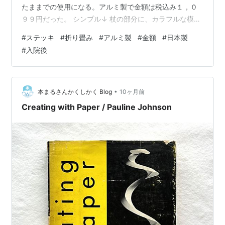
たままでの使用になる。アルミ製で金額は税込み１，０
９９円だった。 シンプル↓ 杖の部分に、カラフルな模様
を散りばめた物もあったが実用主義で。 伸ばすと↓ 最長
#
ステッキ
#
折り畳み
#
アルミ製
#
金額
#
日本製
で８６ｃｍだが、背筋を伸ばして歩くには丁度良い長さ
#
入院後
だった。男女兼用なので最短７６ｃｍは納得できる。 日
本製↓ 僅かの期間だったが入院後、足腰が弱った気がす
る。時々足がもつれる事があるが、笑えたのは杖につま
ずいたこと🤣 古いブログ記事からは下記にリンクできま
•
本まるさんかくしかく Blog
10ヶ月前
せん。 中央マンドリンクラブのペ…
Creating with Paper / Pauline Johnson