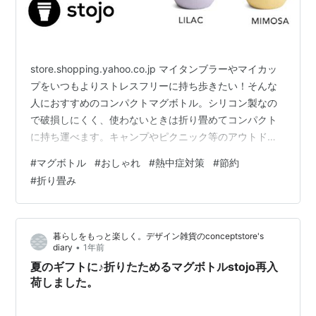
store.shopping.yahoo.co.jp マイタンブラーやマイカッ
プをいつもよりストレスフリーに持ち歩きたい！そんな
人におすすめのコンパクトマグボトル。シリコン製なの
で破損しにくく、使わないときは折り畳めてコンパクト
に持ち運べます。キャンプやピクニック等のアウトドア
やジムやヨガなどのスポーツにもおすすめです。
#
マグボトル
#
おしゃれ
#
熱中症対策
#
節約
store.shopping.yahoo.co.jp ムーミンの世界が楽しめる
#
折り畳み
小さなマグボトルが新入荷しました。 ポケットにすっぽ
り入る約140mlのコンパクトサイズのマグボトルはカバ
ンに入れても邪魔にならない大きさ。ちょっとしたお散
暮らしをもっと楽しく。デザイン雑貨のconceptstore's
歩や、ベッドサイドのお薬用のお水入れにもぴ…
•
diary
1年前
夏のギフトに♪折りたためるマグボトルstojo再入
荷しました。