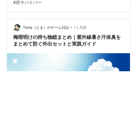
#
癌サバイバー
クではない。 必要なものは持つ。でも、増やしすぎな
い。 そのバランスを考えながら、今の一式に落ち着い
た。ストーマのある私が、実際にツーリングへ持ち出し
ている「バイク特化型」の外出セットである。 ポーチの
•
Toma（とま）のゲーム日記
1ヶ月前
中身 現在、持ち…
梅雨明けの持ち物総まとめ｜紫外線暑さ汗体臭を
まとめて防ぐ外出セットと実践ガイド
梅雨が明けると気温湿度紫外線汗の量が同時に増え生活