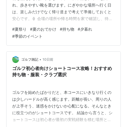
れ、歩きやすい靴を選びます。にぎやかな場所へ行く日
は、楽しみだけでなく帰り道まで考えて準備しておくと
安心です。🏮 会場の場所や帰る時間を家で確認し、待ち
合わせる場所も決めました。人が多いところでは連絡が
#
夏祭り
#
夏のおでかけ
#
持ち物
#
夕暮れ
取りにくいこともあるので、最初に決めておくだけで気
#
季節のイベント
持ちに余裕が生まれます。 屋台を全部回ろうとせず、気
になるものを一つか二つ選ぶつもりで出かけます。明る
いうちに会場へ着けば、道の様子も分かりやすく、急が
ず歩けそうです。暑さが残る時間には、途中で休むこと
•
ゴルフ雑記
10日前
も予定に入れました。 玄関を出るころ、空の色が少…
ゴルフ初心者向けショートコース攻略！おすすめ
持ち物・服装・クラブ選択
ゴルフを始めたばかりだと、本コースにいきなり行くの
は少しハードルが高く感じます。距離が長い、周りの人
が上手そう、迷惑をかけないか心配になる。そんなとき
に役立つのがショートコースです。 結論から言うと、シ
ョートコースは初心者が最初の実戦経験を積む場所とし
てとても向いています。この記事では、ショートコース