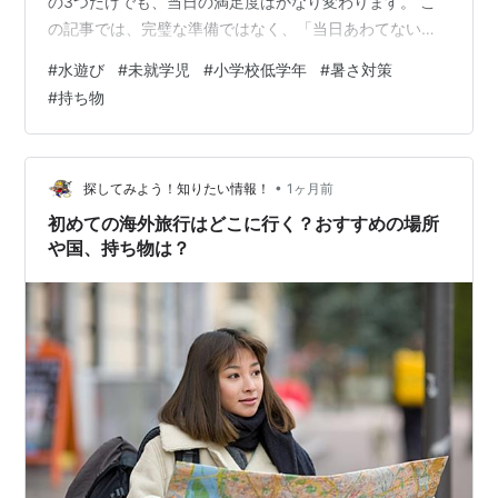
の3つだけでも、当日の満足度はかなり変わります。 こ
の記事では、完璧な準備ではなく、「当日あわてないた
めに先に見ておくこと」を整理します。施設選びの細か
#
水遊び
#
未就学児
#
小学校低学年
#
暑さ対策
い比較よりも、親がラクに動けるかどうかに寄せた内容
#
持ち物
です。 まず先に見ておくこと 水遊びに行く前は、持ち物
より先に次の3つを確認しておくと失敗しにくいです。
子どもの体調が無理をしていないか。 施設の注意事項
に、年齢制限やオムツ、水着の決まりがないか。 帰り道
•
探してみよう！知りたい情報！
1ヶ月前
まで含めて、休憩できる流れになっているか…
初めての海外旅行はどこに行く？おすすめの場所
や国、持ち物は？