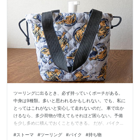
ツーリングに出るとき、必ず持っていくポーチがある。
中身は9種類。多いと思われるかもしれない。でも、私に
とってはこれがないと安心して走れないのだ。 車で出か
けるなら、多少荷物が増えてもそれほど困らない。予備
を少し多めに積んでおくこともできる。 だが、バイクは
違う。 積める場所には限りがある。私のHarley-
#
ストーマ
#
ツーリング
#
バイク
#
持ち物
Davidson Forty-Eightも、荷物をたくさん運ぶためのバイ