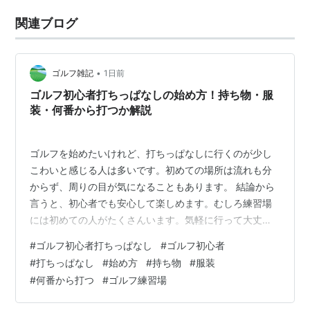
関連ブログ
•
ゴルフ雑記
1日前
ゴルフ初心者打ちっぱなしの始め方！持ち物・服
装・何番から打つか解説
ゴルフを始めたいけれど、打ちっぱなしに行くのが少し
こわいと感じる人は多いです。初めての場所は流れも分
からず、周りの目が気になることもあります。 結論から
言うと、初心者でも安心して楽しめます。むしろ練習場
には初めての人がたくさんいます。気軽に行って大丈夫
です。この記事では、初心者が打ちっぱなしに行く前に
#
ゴルフ初心者打ちっぱなし
#
ゴルフ初心者
知っておきたいポイントをまとめて紹介します。 ゴルフ
#
打ちっぱなし
#
始め方
#
持ち物
#
服装
打ちっぱなし初心者恥ずかしい？1人でも安心して楽しむ
#
何番から打つ
#
ゴルフ練習場
対策 周囲は自分のスイングをそれほど見ていない 空いて
いる平日の昼間や早朝に練習する ゴルフ打ちっぱなし初