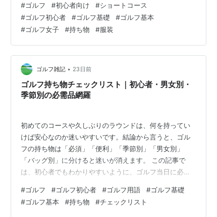
#
ゴルフ
#
初心者向け
#
ショートコース
の特徴、初心者が気になる不安、持ち物、服装、クラブ
#
ゴルフ初心者
#
ゴルフ基礎
#
ゴルフ基本
選び、地域別のおすすめポイントまでまとめて紹介しま
#
ゴルフ女子
#
持ち物
#
服装
す。 ゴルフショートコースとは？本コースとの違いと初
心者におすすめの理由 短い距離と9ホール構成で気軽に
楽しめる施設 料金が安く短時間で実戦の芝の上から練習
できるメリット 初心者がショートコースに行…
•
ゴルフ雑記
23日前
ゴルフ持ち物チェックリスト｜初心者・男女別・
季節別の必需品網羅
初めてのコースや久しぶりのラウンドは、何を持ってい
けば安心なのか迷いやすいです。結論から言うと、ゴル
フの持ち物は「必須」「便利」「季節別」「男女別」
「バッグ別」に分けると迷いが消えます。 この記事で
は、初心者でもわかりやすいように、ゴルフ当日に必要
な持ち物を体系的にまとめています。 ゴルフ必要なもの
#
ゴルフ
#
ゴルフ初心者
#
ゴルフ用語
#
ゴルフ基礎
初心者がコースデビューで揃えるべき基本セット プレー
#
ゴルフ基本
#
持ち物
#
チェックリスト
に絶対必要なゴルフラウンド持ち物リスト 初心者がロス