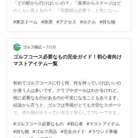
「どの駅から行けばいいの？」「座席からステージはど
のくらい見えるの？」「双眼鏡は必要？」と気になって
いる方も多いのではないでしょうか。 東京ドームは、日
#
東京ドーム
#
座席
#
アクセス
#
ホテル
#
持ち物
本を代表するライブ会場の一つです。毎年、人気アーテ
ィストや海外アーティストの大型公演が数多く開催さ
れ、全国から多くのファンが訪れます。 そのため、ライ
•
ブ当日は周辺の駅や会場内が非常に混雑することも珍し
ゴルフ雑記
3日前
くありません。 しかし、事前に会場の特徴やアクセス方
ゴルフコース必要なもの完全ガイド！初心者向け
法、座席の種類などを知っておけば、当日…
マストアイテム一覧
初めてゴルフコースに行く時、何を持っていけばいいの
か迷う人は多いです。クラブやボールはわかるけれど、
他に必要なものがあるのか不安になることもあります。
結論から言うと、ゴルフは準備がとても大切なスポーツ
で、持ち物がそろっているほど安心してプレーできま
す。この記事では、初心者が迷わないように、ゴルフコ
#
ゴルフコース必要なもの
#
初心者
#
マストアイテム
ースで必要なものをわかりやすくまとめます。 ゴルフコ
#
持ち物
#
ゴルフ用品
#
完全ガイド
#
ラウンド準備
ースを回る時に必要なものは？ ゴルフ必要なもの初心者