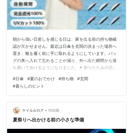
朝から強い日差しを感じる日は、家を出る前の持ち物確
認が欠かせません。最近は日傘を玄関の決まった場所へ
置き、靴を履く前に手に取れるようにしています。バッ
グの奥へ入れて忘れることが減り、外へ出た瞬間から落
ち着いて歩けるようになりました。☂️ 折りたたみの日傘
は持ち運びやすい反面、使ったあとに置き場所が曖昧に
#
日傘
#
夏のおでかけ
#
持ち物
#
玄関
なりがちです。帰宅したら広げて状態を確認し、乾いた
#
暮らしのヒント
ら同じ場所へ戻します。小さな片づけを一つの流れにし
ておくと、次の外出準備も短く済みました。 日傘を持つ
日は、歩く道も少し意識します。建物の影や休める場所
を選び、急がず移動すると、目的地へ着いたときの疲れ
•
ケイルルログ
10日前
方が違います。道具だけに頼るのではなく、外に…
夏祭りへ出かける前の小さな準備