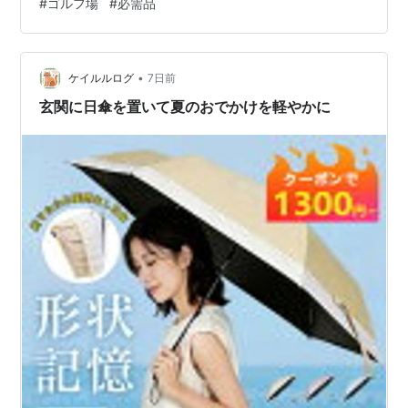
#
ゴルフ場
#
必需品
向けの基本一覧 ゴルフコース必要なものリストの活用法
滑りを防ぐゴルフシューズとゴルフグローブ ゴルフコー
スデビューの持ち物で女性に必要なものは？ ゴルフ持ち
物女子チェックリストの重要アイテム 紫…
•
ケイルルログ
7日前
玄関に日傘を置いて夏のおでかけを軽やかに