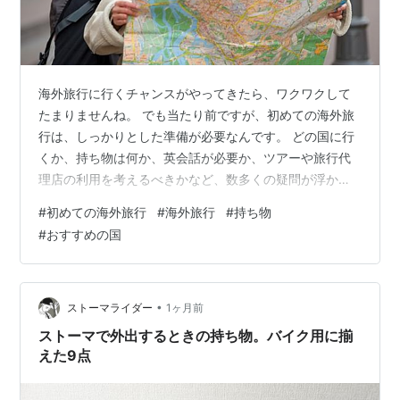
海外旅行に行くチャンスがやってきたら、ワクワクして
たまりませんね。 でも当たり前ですが、初めての海外旅
行は、しっかりとした準備が必要なんです。 どの国に行
くか、持ち物は何か、英会話が必要か、ツアーや旅行代
理店の利用を考えるべきかなど、数多くの疑問が浮かび
上がります。 今回は、初めての海外旅行のおすすめ場
#
初めての海外旅行
#
海外旅行
#
持ち物
所、旅行計画を簡単にする方法、持ち物リストと準備チ
#
おすすめの国
ェックを解説いたします。 ***目次*** 初めての海外旅行
へ行くならハワイ・台湾・グアムがおすすめ？ ハワイ・
台湾・グアムの特徴 ①ハワイ ②台湾 ③グアム 海外旅
行の計画を簡単に！おすすめ旅行代理店と国は？ 初めて
•
ストーマライダー
1ヶ月前
でも安心！定番の旅行代理店4…
ストーマで外出するときの持ち物。バイク用に揃
えた9点