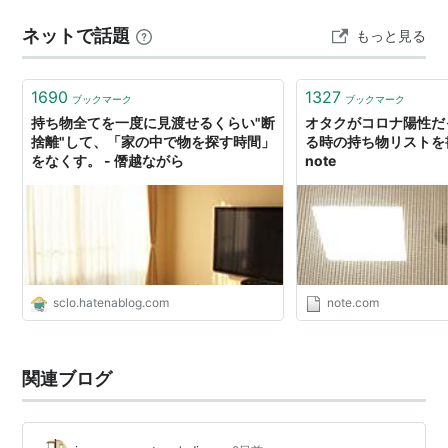
心者手ぶらで行ける？必要な持ち物と服装 クラブレンタ
ネットで話題
もっと見る
ルがある練習場を選べば手ぶらで可能 …
1690
1327
ブックマーク
ブックマーク
持ち物全てを一度に見渡せるくらい"断
オタクがコロナ陽性だ
捨離"して、「家の中で物を探す時間」
る時の持ち物リストを
をなくす。 - 僭越ながら
note
sclo.hatenablog.com
note.com
関連ブログ