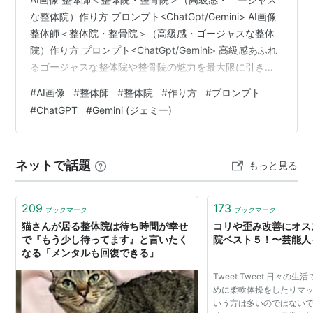
な整体院）作り方 プロンプト<ChatGpt/Gemini> AI画像
整体師＜整体院・整骨院＞（高級感・ゴージャスな整体
院）作り方 プロンプト<ChatGpt/Gemini> 高級感あふれ
るゴージャスな整体院や整骨院の魅力を最大限に引き出
すAI画像生成を活用することで、院のブランディングや
#
AI画像
#
整体師
#
整体院
#
作り方
#
プロンプト
集客力を飛躍的に向上させることができます。この記事
#
ChatGPT
#
Gemini (ジェミー)
では、AI画像生成ツールであるChatGPTやGeminiを活用
して、ワンランク上の洗練された整体師や院内の様子を
リアルに表現するためのプロンプトの作り方と具体的な
ネットで話題
もっと見る
活用方法について詳しく解説します。 AI…
209
173
ブックマーク
ブックマーク
猫さんが居る整体院は待ち時間が幸せ
コリや歪み改善にオス
で『もう少し待ってます』と言いたく
院ベスト５！〜芸能人
なる「メンタルも回復できる」
Tweet Tweet 日々の
めに柔軟体操をしたりマ
いう方は多いのではないで