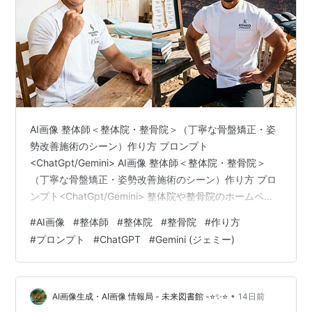
AI画像 整体師＜整体院・整骨院＞（丁寧な骨盤矯正・姿
勢改善施術のシーン）作り方 プロンプト
<ChatGpt/Gemini> AI画像 整体師＜整体院・整骨院＞
（丁寧な骨盤矯正・姿勢改善施術のシーン）作り方 プロ
ンプト<ChatGpt/Gemini> 整体院や整骨院のホームペー
ジ、ブログ、SNSなどで、患者様に安心感と信頼感を与
#
AI画像
#
整体師
#
整体院
#
整骨院
#
作り方
えたいとお考えではありませんか。特に、丁寧な骨盤矯
#
プロンプト
#
ChatGPT
#
Gemini (ジェミー)
正や姿勢改善の施術シーンは、院の専門性や雰囲気を伝
えるために非常に重要な要素となります。しかし、実際
にカメラマンを手配して撮影を行うには、時間やコスト
の面でハードルが高いと感じる方も多いでしょう。 そこ
•
AI画像生成・AI画像 情報局 - 未来図書館 -⭐✨⭐
14日前