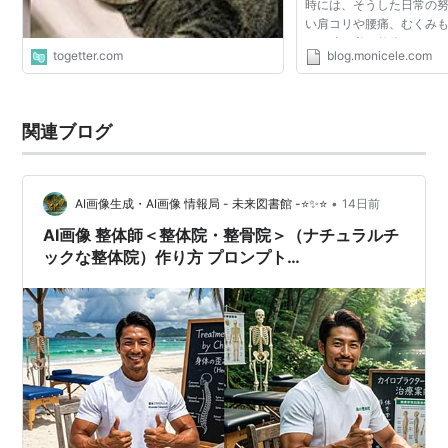
時には、そうした日常の
い肩コリや腰痛、むくみ
んな時、私は整体マニア
togetter.com
blog.monicele.com
繁に整体院にでかけてい
人的に特に良かっ...
関連ブログ
•
AI画像生成・AI画像 情報局 - 未来図書館 -⭐✨⭐
14日前
AI画像 整体師＜整体院・整骨院＞（ナチュラルチ
ックな整体院）作り方 プロンプト
<ChatGpt/Gemini>