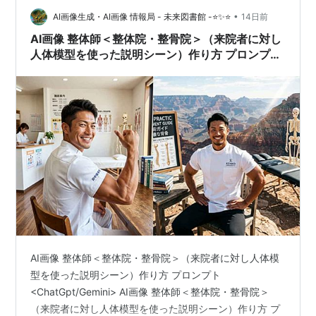
上において非常に重要な要素となります。 整体院・整
•
AI画像生成・AI画像 情報局 - 未来図書館 -⭐✨⭐
14日前
骨…
AI画像 整体師＜整体院・整骨院＞（来院者に対し
人体模型を使った説明シーン）作り方 プロンプト
<ChatGpt/Gemini>
AI画像 整体師＜整体院・整骨院＞（来院者に対し人体模
型を使った説明シーン）作り方 プロンプト
<ChatGpt/Gemini> AI画像 整体師＜整体院・整骨院＞
（来院者に対し人体模型を使った説明シーン）作り方 プ