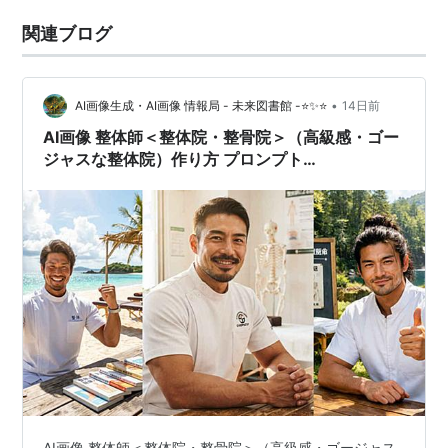
関連ブログ
•
AI画像生成・AI画像 情報局 - 未来図書館 -⭐✨⭐
14日前
AI画像 整体師＜整体院・整骨院＞（高級感・ゴー
ジャスな整体院）作り方 プロンプト
<ChatGpt/Gemini>
AI画像 整体師＜整体院・整骨院＞（高級感・ゴージャス