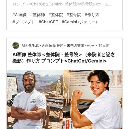
ロンプト<ChatGpt/Gemini> 整体院や整骨院のホームペ
ージ、ブログ、各種SNS運用において、来院者との信頼
#
AI画像
#
整体師
#
整体院
#
整骨院
#
作り方
関係を築くための視覚的なアプローチは非常に重要で
#
プロンプト
#
ChatGPT
#
Gemini (ジェミー)
す。特に、施術前のカウンセリングや症状の説明シーン
は、院の専門性や安心感を伝える絶好の機会となりま
す。本記事では、AI画像生成ツールを活用して、整体師
が来院者に対して人体模型を用いた分かりやすい説明を
•
AI画像生成・AI画像 情報局 - 未来図書館 -⭐✨⭐
14日前
行っているリアルなシ…
AI画像 整体師＜整体院・整骨院＞（来院者と記念
撮影）作り方 プロンプト<ChatGpt/Gemini>