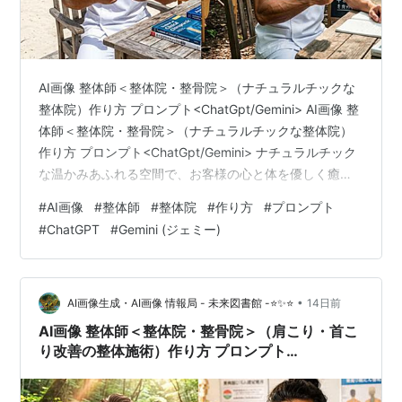
AI画像 整体師＜整体院・整骨院＞（ナチュラルチックな
整体院）作り方 プロンプト<ChatGpt/Gemini> AI画像 整
体師＜整体院・整骨院＞（ナチュラルチックな整体院）
作り方 プロンプト<ChatGpt/Gemini> ナチュラルチック
な温かみあふれる空間で、お客様の心と体を優しく癒や
す整体師の姿を表現したい方必見です。AI画像生成ツー
#
AI画像
#
整体師
#
整体院
#
作り方
#
プロンプト
ルであるChatGPTやGeminiを活用して、理想的な整体院
#
ChatGPT
#
Gemini (ジェミー)
や整骨院のワンシーンを形にするための具体的なアプロ
ーチと、そのままコピー＆ペーストしてすぐに使える日
本語のプロンプトをご紹介します。 AI画像生成を活用す
ることで、実際の店舗撮影では準備が難し…
•
AI画像生成・AI画像 情報局 - 未来図書館 -⭐✨⭐
14日前
AI画像 整体師＜整体院・整骨院＞（肩こり・首こ
り改善の整体施術）作り方 プロンプト
<ChatGpt/Gemini>