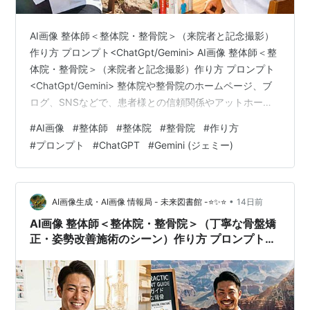
AI画像 整体師＜整体院・整骨院＞（来院者と記念撮影）
作り方 プロンプト<ChatGpt/Gemini> AI画像 整体師＜整
体院・整骨院＞（来院者と記念撮影）作り方 プロンプト
<ChatGpt/Gemini> 整体院や整骨院のホームページ、ブ
ログ、SNSなどで、患者様との信頼関係やアットホーム
な雰囲気を伝えるために「整体師と来院者の記念撮影」
#
AI画像
#
整体師
#
整体院
#
整骨院
#
作り方
をテーマにしたAI画像の活用が注目を集めています。親
#
プロンプト
#
ChatGPT
#
Gemini (ジェミー)
しみやすさと確かな安心感を演出できるこのビジュアル
は、院全体のイメージアップや新規顧客へのアプローチ
において非常に効果的です。今回は、ChatGPTやGemini
などのAI画像生成ツールを活用して、理想…
•
AI画像生成・AI画像 情報局 - 未来図書館 -⭐✨⭐
14日前
AI画像 整体師＜整体院・整骨院＞（丁寧な骨盤矯
正・姿勢改善施術のシーン）作り方 プロンプト
<ChatGpt/Gemini>