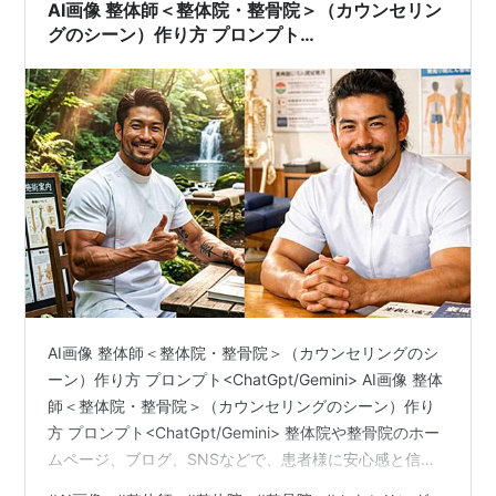
で近年、多くの医療…
AI画像 整体師＜整体院・整骨院＞（カウンセリン
グのシーン）作り方 プロンプト
<ChatGpt/Gemini>
AI画像 整体師＜整体院・整骨院＞（カウンセリングのシ
ーン）作り方 プロンプト<ChatGpt/Gemini> AI画像 整体
師＜整体院・整骨院＞（カウンセリングのシーン）作り
方 プロンプト<ChatGpt/Gemini> 整体院や整骨院のホー
ムページ、ブログ、SNSなどで、患者様に安心感と信頼
感を与えるカウンセリングシーンのビジュアルは、院の