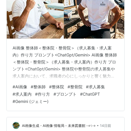
AI画像 整体師＜整体院・整骨院＞（求人募集・求人案
内）作り方 プロンプト<ChatGpt/Gemini> AI画像 整体師
＜整体院・整骨院＞（求人募集・求人案内）作り方 プロ
ンプト<ChatGpt/Gemini> 整体院や整骨院の求人募集や
求人案内において、求職者の心にしっかりと響く魅力的
なページを構築することは、素晴らしい仲間と出会うた
#
AI画像
#
整体師
#
整体院
#
整骨院
#
求人募集
めにとても大切なプロセスとなります。ただ条件を並べ
#
求人案内
#
作り方
#
プロンプト
#
ChatGPT
るだけでなく、院の雰囲気や働くスタッフの温かさ、そ
#
Gemini (ジェミー)
して将来のキャリアがイメージできるような充実した長
文を作成することで、求職者に安心感と期待感を与える
ことができます。 整体業界や整骨院業界での採用活動に
おいて…
•
AI画像生成・AI画像 情報局 - 未来図書館 -⭐✨⭐
14日前