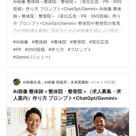
AI画像 整体師＜整体院・整骨院＞（宣伝広告・PR・SNS
投稿）作り方 プロンプト<ChatGpt/Gemini> AI画像 整体
師＜整体院・整骨院＞（宣伝広告・PR・SNS投稿）作り
方 プロンプト<ChatGpt/Gemini> 整体院や整骨院の集客
力や信頼感を劇的に高めるためのAI画像生成および宣伝
広告・PR・SNS投稿の活用法について、詳しく解説いた
#
AI画像
#
整体師
#
整体院
#
整骨院
#
宣伝広告
します。現代のデジタルマーケティングにおいて、視覚
#
PR
#
SNS投稿
#
作り方
#
プロンプト
的な訴求力と心に響く文章の組み合わせは、新規の患者
#
Gemini (ジェミー)
様を引き寄せるために欠かせない要素です。院の魅力を
最大限に伝え、患者様が安心して足を運べる環境を作る
ための具体的なステップを見ていきましょう。…
•
AI画像生成・AI画像 情報局 - 未来図書館 -⭐✨⭐
14日前
AI画像 整体師＜整体院・整骨院＞（求人募集・求
人案内）作り方 プロンプト<ChatGpt/Gemini>