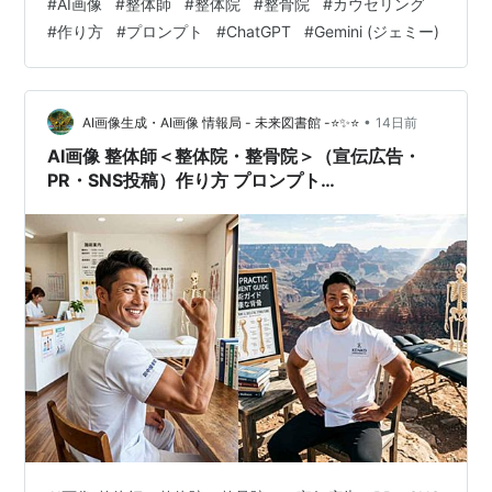
#
AI画像
#
整体師
#
整体院
#
整骨院
#
カウセリング
雰囲気を伝える上で非常に重要な要素となります。リラ
#
作り方
#
プロンプト
#
ChatGPT
#
Gemini (ジェミー)
ックスした空間の中で、親身になって話を聞く整体師と
患者様の姿をリアルに表現することで、初めて訪れる方
へのハードルを大きく下げることができます。 ここで
は、最先端のAI画像生成ツールであるChatGPTやG…
•
AI画像生成・AI画像 情報局 - 未来図書館 -⭐✨⭐
14日前
AI画像 整体師＜整体院・整骨院＞（宣伝広告・
PR・SNS投稿）作り方 プロンプト
<ChatGpt/Gemini>