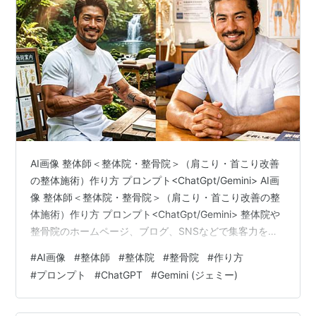
AI画像 整体師＜整体院・整骨院＞（肩こり・首こり改善
の整体施術）作り方 プロンプト<ChatGpt/Gemini> AI画
像 整体師＜整体院・整骨院＞（肩こり・首こり改善の整
体施術）作り方 プロンプト<ChatGpt/Gemini> 整体院や
整骨院のホームページ、ブログ、SNSなどで集客力を高
めたいとお考えの方に向けて、肩こりや首こり改善の整
#
AI画像
#
整体師
#
整体院
#
整骨院
#
作り方
体施術をテーマにしたAI画像の具体的な作り方と活用法
#
プロンプト
#
ChatGPT
#
Gemini (ジェミー)
について詳しく解説します。店舗の信頼感や安心感を自
然に演出しながら、ターゲット層であるユーザーの心を
つかむビジュアル制作は、ネット上での露出や認知度向