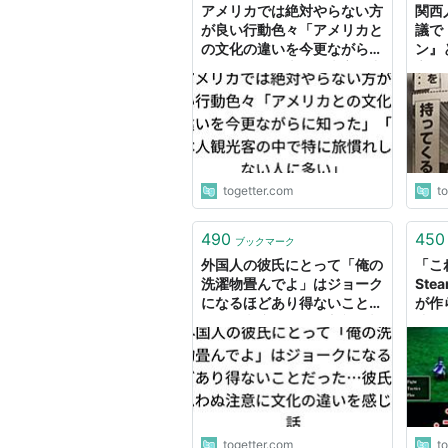
アメリカでは絶対やらない方
関西
が良い行動色々「アメリカと
議で
の文化の違いを今更ながらに
ン』
知った」「日本人観光客の中
辛い
で特に旅慣れしてない人に多
いに
い」
togetter.com
t
490
450
ブックマーク
外国人の彼氏にとって「俺の
「こ
洗濯物畳んでよ」はジョーク
St
になるほどあり得ないことだ
が作
った…彼氏の思わぬ注意に文
造が
化の違いを感じた話
ート
とし
togetter.com
t