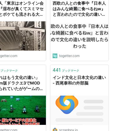
人「東京はオンライン会
西欧の人との食事中『日本人
『湿布が臭くてスミマセ
はみんな綺麗に食べるねw』
とボケても流される大変
と言われたので文化の違いを
場所」 笑いの文化の違
説明したら伝わった
さまざまな反応集まる
ogetter.com
togetter.com
441
ブックマーク
ブックマーク
れはもう文化の違い」
インド文化と日本文化の違い
eam版ドラクエ3でMOD
- 西尾泰和の外部脳
られていたがゲームの改
理解できない→日本はア
作品、海外だと工業製品
ての側面がある
ogetter.com
scrapbox.io