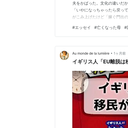
夫をかばった。文化の違いだか
「いやになっちゃったら戻っ
がこみ上げたけど「嫁ぐ門出
じゃん。」とわざと明るく答
#
エッセイ
#
亡くなった母
#
ちに帰る道は絶たれた」と心の
う理由がなくなった。今まで口
•
Au monde de la lumière
1ヶ月前
イギリス人「EU離脱は