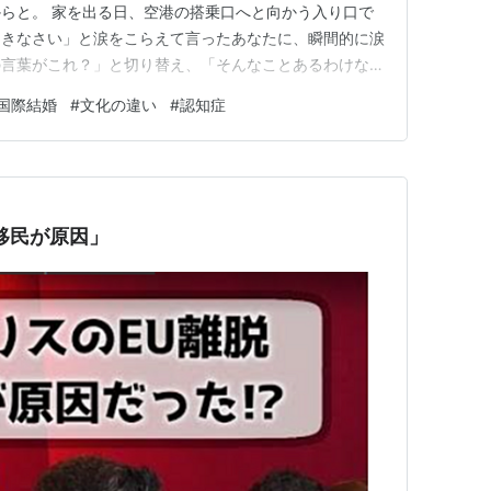
らと。 家を出る日、空港の搭乗口へと向かう入り口で
てきなさい」と涙をこらえて言ったあなたに、瞬間的に涙
の言葉がこれ？」と切り替え、「そんなことあるわけない
えた。見送りの姿が見えないところまで来ると「これでう
国際結婚
#
文化の違い
#
認知症
中でつぶやいた。 あなたがいなくなった今、夫をかば
にすることのなかったことを…
移民が原因」