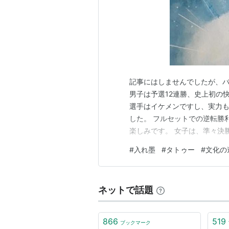
記事にはしませんでしたが、
男子は予選12連勝、史上初の
選手はイケメンですし、実力
した。 フルセットでの逆転勝
楽しみです。 女子は、準々決
張れニッポン！ 特定のスポー
#
入れ墨
#
タトゥー
#
文化の
ている私。 学年で一人だけ逆
に、バレーボール部に入ってい
ネットで話題
866
519
ブックマーク