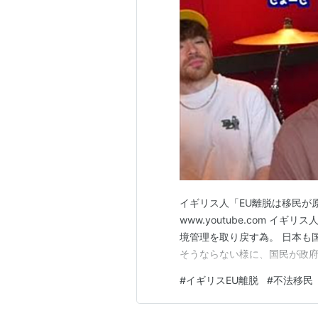
イギリス人「EU離脱は移民が原
www.youtube.com 
境管理を取り戻す為。 日本も
そうならない様に、国民が政
#
イギリスEU離脱
#
不法移民