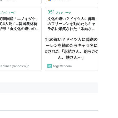
351
ブックマーク
ブックマーク
で韓国産「エノキダケ」
文化の違い？ドイツ人に葬送
て4人死亡…韓国農林畜
のフリーレンを勧めたらキャ
品部「食文化の違いのた
ラ名に爆笑された「氷結さ
WoW!Korea） -
ん、朗らかさん、鉄さん…」
oo!ニュース
eadlines.yahoo.co.jp
togetter.com