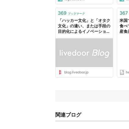
369
367
ブックマーク
「ハッカー文化」と「オタク
米国
文化」の違い、または手段の
食べ
目的化によるイノベーション
産食
: けんすう日記
め」（
Yah
blog.livedoor.jp
h
関連ブログ