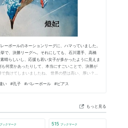
バレーボールのネーションリーグに、ハマっていました。
快挙で、決勝リーグへ。それにしても、石川選手、高橋
も素晴らしいし、応援も若い女子が多かったように見えま
利も何度かあったりして、本当にすごいことで、決勝が
勝で負けてしまいましたね。 世界の壁は高い、厚い？頑
ツ観戦は好きですが、世界一運動神経がない、と自覚し
違い
#
孔子
#
バレーボール
#
ピアス
上がりができませんでした。 そんな私ですが、中学の時
ました。 万年補欠で…
もっと見る
515
ブックマーク
ブックマーク