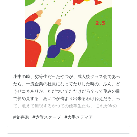
小中の時、劣等生だったやつが、成人後クラス会であっ
たら、一流企業の社員になってたりした時の、ふん、ど
うせコネありか、ただついてただけだろ？って蔑みの目
で斜め見する、あいつが俺より出来るわけねえだろ、っ
て、敢えて無視するかつての優等生たち、 これが今の大
手メディアの記者たちの、文春と赤旗に向けてる眼差し
#
文春砲
#
赤旗スクープ
#
大手メディア
なんだろうな。 所詮週刊誌、芸能ネタで食って来た奴ら
のすっぱ抜きにどんだけ価値があるていうのさ。売文ラ
イターのごろつき、出所なんて怪しいもんだ、大手で後