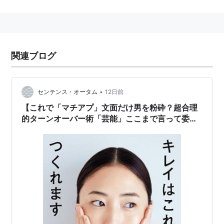
の「泥酔お持ち帰られ事件」(2012年)、
芝幸太郎
の「ド
ス黒い履歴」(2012年)、柏木由紀の「シャネりん事件」
(2013年)、河西智美の「窪田康志宅お泊り事件」(2013
年)、高橋みなみの「総選挙直前“下品すぎる前夜祭”事
関連ブログ
件」(2013年)、SKE鬼頭桃菜の「“泥酔キス”事件」
(2013年)、ならびに総支配人・戸賀崎智信の「脱法ハー
ブ事件」(2013年)など。
•
センテンス・オータム
12日前
【これで「マチアプ」文面だけ男を粉砕？超合理
関連
的ターンオーバー術「芸能」ここまで言って委員
会50】メランコリー親父のやきう日誌 《2026年
新潮砲
7月27日版》