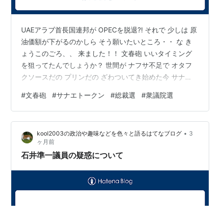
UAEアラブ首長国連邦が OPECを脱退⁈ それで 少しは 原
油価額が下がるのかしら そう願いたいところ・・ な き
ょうこのごろ、、 来ました！！ 文春砲 いいタイミング
を狙ってたんでしょうか？ 世間が ナフサ不足で オタフ
クソースだの プリンだの ざわついてき始めた今 サナ
エ・トークン問題の当事者の証言として・・ （サナエ・
#
文春砲
#
サナエトークン
#
総裁選
#
衆議院選
トークンは すでに さなえちゃんの事務所が関係していた
ことが発覚してますけどね） そのサナエ・トークンの関
係者が 総裁選だけでなく、 あの衆議院選にも AIを使った
•
kool2003の政治や趣味などを色々と語るはてなブログ
3
対立候補者への 誹謗中傷の動画を すんごい数 ばら撒い
ヶ月前
ていた！！(@_@。 選挙の専門家たち大方の予想を …
石井準一議員の疑惑について