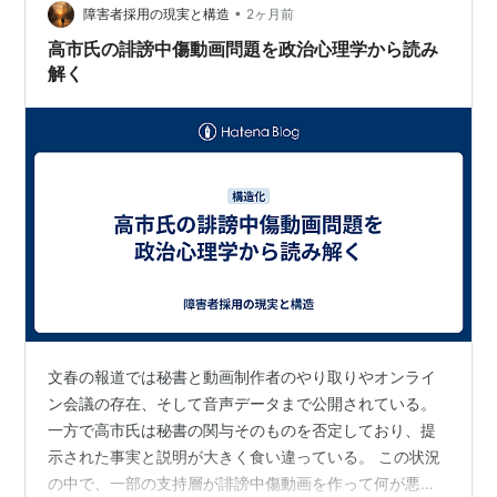
•
ぐに忘れる喉元を持つ私等日本人の特性だ・・・一時の
障害者採用の現実と構造
2ヶ月前
バズは長くは続かないだろうしね。 そして： 恐らくは直
高市氏の誹謗中傷動画問題を政治心理学から読み
ぐに次の "衝撃…
解く
文春の報道では秘書と動画制作者のやり取りやオンライ
ン会議の存在、そして音声データまで公開されている。
一方で高市氏は秘書の関与そのものを否定しており、提
示された事実と説明が大きく食い違っている。 この状況
の中で、一部の支持層が誹謗中傷動画を作って何が悪い