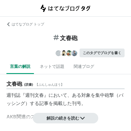
はてなブログ トップ
文春砲
このタグでブログを書く
言葉の解説
ネットで話題
関連ブログ
文春砲
(
読書
)
【
ぶんしゅんほう
】
週刊誌
『
週刊文春
』において、ある
対象
を
集中砲撃
（
バ
ッシング
）する
記事
を
掲載
した
刊号
。
AKB関連のスキャンダル報道
解説の続きを読む
篠田麻里子の「窪田康志の愛人説」(2010年)、前田敦子