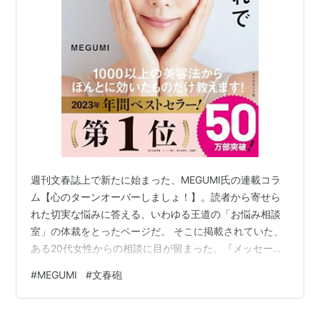
週刊文春誌上で新たに始まった、MEGUMI氏の連載コラ
ム【心のターンオーバーしましょ！】。読者から寄せら
れた切実な悩みに答える、いわゆる王道の「お悩み相談
室」の体裁をとったページだ。 そこに掲載されていた、
ある20代女性からの相談に目が留まった。『メッセージ
のやり取りでは饒舌になれるのに、いざ対面すると、な
#
MEGUMI
#
文春砲
ぜか沈黙してしまう』―― 彼女はマッチングアプリを主
戦場に婚活へ励んでいるそうなのだが、実際に会ってみ
ると会話のキャッチボールが続かない、上手くいかない