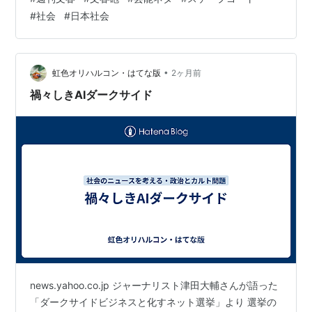
の観るドラマはせいぜいNHKの朝ドラか大河が中心で、
#
社会
#
日本社会
何らかの社会性をテーマにしたドラマでないと観る気が
しないのです。 そういった中でこの二方も、橋本愛さん
は「あまちゃん」、佐藤二朗さんは「ひきこもり先生」
で注目し、以後応援しています。 ですので、…
•
虹色オリハルコン・はてな版
2ヶ月前
禍々しきAIダークサイド
news.yahoo.co.jp ジャーナリスト津田大輔さんが語った
「ダークサイドビジネスと化すネット選挙」より 選挙の