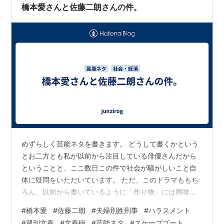
橋本愛さんと佐藤二朗さんの件。
めずらしく芸能ネタを書きます。 どうして書くかという
とお二方とも私が以前から注目している俳優さんだから
ということと、ここ数日この件で社会が騒がしいこと自
体に疑問をいただいています。 ただ、このドラマももち
ろん、以前から書いているように「作り物」には興味が
ないのでドラマはあまり観ません。特に民放のドラマ
#
橋本愛
#
佐藤二朗
#
夫婦別姓刑事
#
ハラスメント
は。 以前からの読者の皆様はご存知だと思いますが、私
#
週刊文春
#
文春砲
#
芸能ネタ
#
スケープゴート