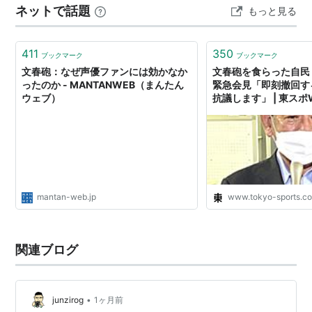
ネットで話題
もっと見る
のだという。‥ここでの肝は、まさに「メッセージでは饒
舌なのに‥‥」という一点に尽きる。 画面の向こう側で踊
る威勢の良い言葉と、目の前で沈黙す…
411
350
ブックマーク
ブックマーク
文春砲：なぜ声優ファンには効かなか
文春砲を食らった自民
ったのか - MANTANWEB（まんたん
緊急会見「即刻撤回す
ウェブ）
抗議します」 | 東スポ
mantan-web.jp
www.tokyo-sports.co
関連ブログ
•
junzirog
1ヶ月前