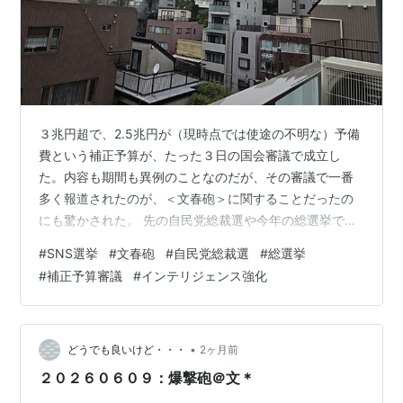
３兆円超で、2.5兆円が（現時点では使途の不明な）予備
費という補正予算が、たった３日の国会審議で成立し
た。内容も期間も異例のことなのだが、その審議で一番
多く報道されたのが、＜文春砲＞に関することだったの
にも驚かされた。 先の自民党総裁選や今年の総選挙で、
高市陣営が対立候補や野党の中心人物を対象にしたSNS
#
SNS選挙
#
文春砲
#
自民党総裁選
#
総選挙
ネガティブキャンペーンを張っていたのではとの疑惑で
#
補正予算審議
#
インテリジェンス強化
ある。高市議員の第一秘書が、候補者を貶める偽動画を
作ったとされる人物に接触していたと＜文春砲＞が報
じ、高市総理が否定すると証拠として２人がやり取りし
ていた音声データを持ち出していた。 雨にけぶる麻布台
•
どうでも良いけど・・・
2ヶ月前
ヒルズ 「週刊誌、全く信用せず」 高市首相、…
２０２６０６０９：爆撃砲＠文＊