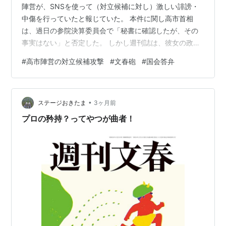
陣営が、SNSを使って（対立候補に対し）激しい誹謗・
中傷を行っていたと報じていた。 本件に関し高市首相
は、過日の参院決算委員会で「秘書に確認したが、その
事実はない」と否定した。 しかし週刊誌は、彼女の政策
第一秘書が深くかかわっていたことを、関係者間の通信
#
高市陣営の対立候補攻撃
#
文春砲
#
国会答弁
記録などを示して具体的に報道していた。 以上から、彼
女の答弁は言わば公式見解の表明であって、関与の実際
を否定したことにはならない。 問題は、そうした答弁で
•
急場は凌げるにしても、「目的のためには手段を選ば
ステージおきたま
3ヶ月前
ず」という彼女の政治姿勢を、広く印象付ける結果とな
プロの矜持？ってやつが曲者！
った点である。 それは、毒饅頭を食らったごと…