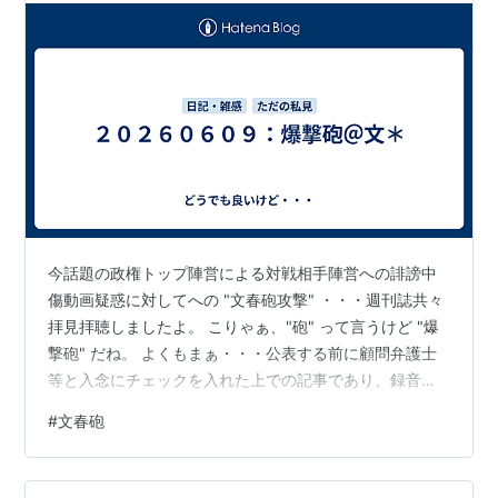
今話題の政権トップ陣営による対戦相手陣営への誹謗中
傷動画疑惑に対してへの "文春砲攻撃" ・・・週刊誌共々
拝見拝聴しましたよ。 こりゃぁ、"砲" って言うけど "爆
撃砲" だね。 よくもまぁ・・・公表する前に顧問弁護士
等と入念にチェックを入れた上での記事であり、録音公
開なんだろうけど、オールド・メディアには絶対に出来
#
文春砲
ない報道だね・・・そう想わざるを得ませんでした。 で
も： 権力側はこれを "切り抜ける" んだよね・・・多分。
だって、ご本人の音声じゃぁないし、なにしろ暑さを直