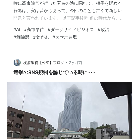
時に高市陣営が行った匿名の陰に隠れて、相手を貶める
行為は、実は昔からあって、今回のことも古くて新しい
問題と言われています。 以下記事抜粋 前の時代から、候
補者に関する“怪文書”問題はありました。しかし大きく違
#
AI
#
高市早苗
#
ダークサイドビジネス
#
政治
うのは、AIとSNSが発展、進化してきたことです。怪文
#
衆院選
#
文春砲
#
スマホ農場
書なら印刷費や配布人員という物理的制約がありました
が、AIによって少人数でも大量の投稿を作ることがで
き、SNS上の情報空間を埋め尽くすほどにまで大規模に
世論工作を展開できるようになったのです。 「当時
•
梶浦敏範【公式】ブログ
2ヶ月前
TikTokなどで…
選挙のSNS規制を論じている時に･･･