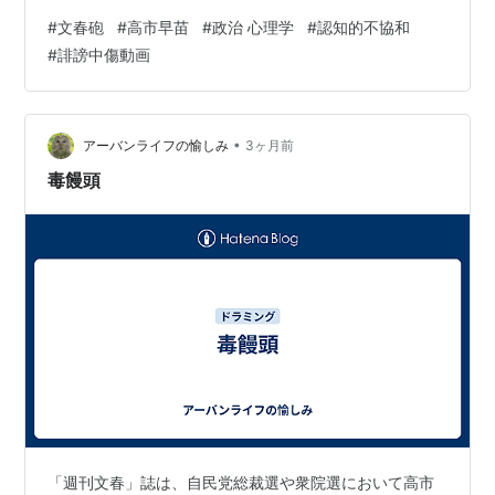
と居直る反応を示している。 この現象は個人の性格では
#
文春砲
#
高市早苗
#
政治 心理学
#
認知的不協和
なく、政治心理学で説明できる構造的な反応である。 認
#
誹謗中傷動画
知的不協和 支持してきた政治家に不利な証拠が出ると、
人は自分の判断が正しかったという感覚を守るために、
事実の方を歪めて整合性を取ろうとする。 その結果、誹
謗中傷は正当な反撃、動画制作は問題ない、批判は敵の
•
アーバンライフの愉しみ
3ヶ月前
攻撃という解釈に変換される。 認知的不…
毒饅頭
「週刊文春」誌は、自民党総裁選や衆院選において高市