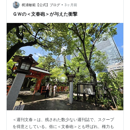
•
追いするほどのものじゃない、ってね。 赤旗なら、あ
梶浦敏範【公式】ブログ
3ヶ月前
ぁ、アカの政党機関紙ね、偏向してるに決まってる、下
ＧＷの＜文春砲＞が与えた衝撃
手に取り上げたら足元救われるぜ。情報の信憑性だ…
＜週刊文春＞は、残された数少ない週刊誌で、スクープ
を得意としている。俗に＜文春砲＞とも呼ばれ、権力も