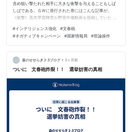
含め狙い撃たれた相手に大きな衝撃を与えることもしば
しばである。ＧＷに発行された巻にはこんな記事が。
《衝撃》高市早苗陣営が野党中傷動画を投稿していた 今
年の衆院選期間中に中道大物候補を「一度国を壊した素
#
インテリジェンス強化
#
文春砲
人」、野党批判ショート動画を続々と作成 | 文春オンラ
#
ネガティブキャンペーン
#
国家情報局
#
世論操作
イン 高市総理が自民党総裁選でも今年の総選挙でも、相
手を貶めるネット上のネガティブキャンペーンを大規模
に展開していたという内容である。官邸はこれを否定し
ているのだが、少なくとも疑惑は残ったわけだ。 高層ビ
•
森のせせらぎ２.5ブログ
3ヶ月前
ルに取り囲まれた愛宕神社 総選挙中のネガ…
ついに 文春砲炸裂！！ 選挙妨害の真相