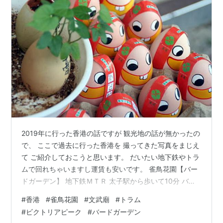
2019年に行った香港の話ですが 観光地の話が無かったの
で、 ここで過去に行った香港を 撮ってきた写真をまじえ
て ご紹介しておこうと思います。 だいたい地下鉄やトラ
ムで回れちゃいますし運賃も安いです。 雀鳥花園【バー
ドガーデン】 地下鉄ＭＴＲ 太子駅から歩いて10分 バー
ドガーデンは小鳥屋さん。 香港のおじさんは 小鳥が大好
#
香港
#
雀鳥花園
#
文武廟
#
トラム
きな方が多いそうで、 愛鳥家が自分の鳥を連れて集まる
#
ビクトリアピーク
#
バードガーデン
楽園となっています。 大きい鳥の餌になる、元気なグラ