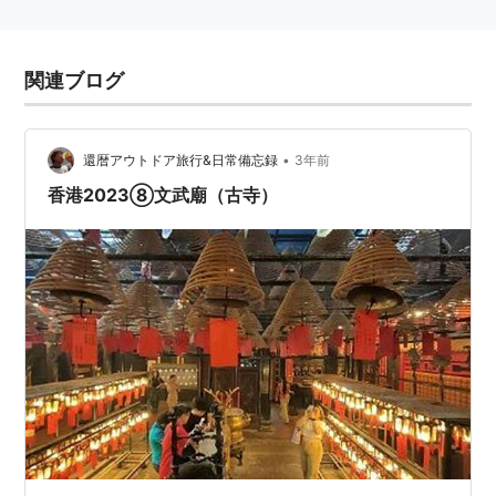
関連ブログ
•
還暦アウトドア旅行&日常備忘録
3年前
香港2023⑧文武廟（古寺）