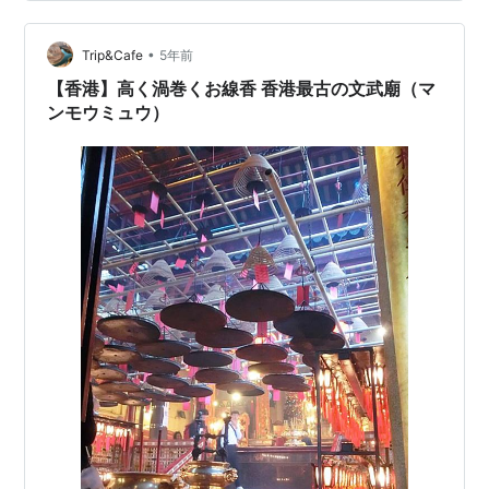
ん） 文武廟 内部は厳かな雰囲気 香港島から九龍へフェ
リーで帰る 文武廟 文武廟は、香港島の上環にある道教の
お寺です。 香港がイギリスの植民地であった1847年に建
•
Trip&Cafe
5年前
立された歴史ある…
【香港】高く渦巻くお線香 香港最古の文武廟（マ
ンモウミュウ）