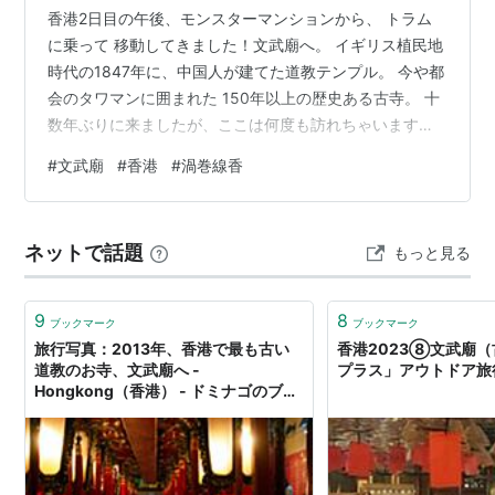
香港2日目の午後、モンスターマンションから、 トラム
に乗って 移動してきました！文武廟へ。 イギリス植民地
時代の1847年に、中国人が建てた道教テンプル。 今や都
会のタワマンに囲まれた 150年以上の歴史ある古寺。 十
数年ぶりに来ましたが、ここは何度も訪れちゃいます。
神聖な雰囲気のなかに、天井から大きな渦巻線香。 ウチ
#
文武廟
#
香港
#
渦巻線香
は 東京生まれ育ちの 次男坊家族でしたので、 仏壇もな
いし、宗教に触れる事は 無かったのですが、 両親が死ん
だ時、家族葬の葬儀屋さんが、 渦巻線香を用意してくだ
ネットで話題
もっと見る
さって（もっと細く小ぶりでした） 葬儀後、お線香の煙
は 絶やしてはならぬ、 一晩中、誰かが 見守る必要が あ
ったようで…
9
8
ブックマーク
ブックマーク
旅行写真：2013年、香港で最も古い
香港2023⑧文武廟（古
道教のお寺、文武廟へ -
プラス」アウトドア旅
Hongkong（香港） - ドミナゴのブロ
グ