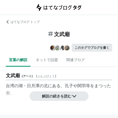
はてなブログ トップ
文武廟
このタグでブログを書く
言葉の解説
ネットで話題
関連ブログ
文武廟
(
アート
)
【
ぶんぶびょう
】
台湾の湖・
日月潭
の北にある、孔子や関羽等をまつった
廟。
解説の続きを読む