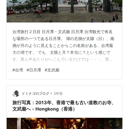
台湾旅行２日目 日月潭・文武廟 日月潭 台湾観光で有名
な場所の一つである日月潭。 湖の北側が太陽（日）、南
側が月のように見えることからこの名前がある、台湾最
大の湖です。 でも、太陽と月？本当に？という感じで
す。真ん中あたりがへこんでいるだけでは・・・。昔の
人は想像力豊かなのか、見る場所によってそう見えるの
#
台湾
#
日月潭
#
文武廟
か？？？ この日のメインは日月潭のクルーズです。 風光
明媚な名勝「日月潭」を30分ほど貸し切りの観光船でク
ルーズしました。 写真が撮りやすいように船室に入らず
•
甲板にいました。 説明は船のエンジン音で聞きにくく、
ドミナゴのブログ
3年前
日の当たる方向の時は暑かったのですが、日陰になると
旅行写真：2013年、香港で最も古い道教のお寺、
湖面を渡る風でとても涼しい！ 湖か…
文武廟へ - Hongkong（香港）