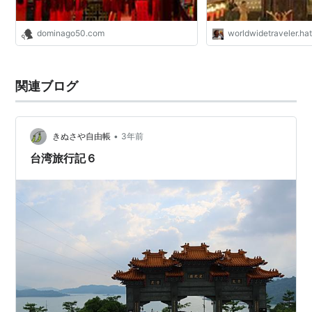
dominago50.com
worldwidetraveler.hat
関連ブログ
•
きぬさや自由帳
3年前
台湾旅行記６