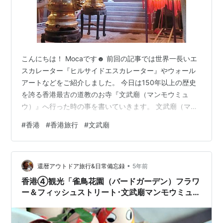
こんにちは！ Mocaです☻ 前回の記事では世界一長いエ
スカレーター『ヒルサイドエスカレーター』やウォール
アートなどをご紹介しました。 今日は150年以上の歴史
を誇る香港最古の道教のお寺『文武廟（マンモウミュ
ウ）』へ行った時の事を書いていきます。 文武廟（マン
モウミュウ）とは 文武廟の中へ お線香を購入 文武廟の
#
香港
#
香港旅行
#
文武廟
場所 ウォールアートをめぐった後は『文武廟（マンモウ
ミュウ）』へ。 天井からぶら下がる渦巻く巨大なお線香
で有名なんです。 文武廟（マンモウミュウ）とは 文武廟
•
（マンモウミュウ）はMTR上環駅が最寄駅。 私たちは中
還暦アウトドア旅行&日常備忘録
5年前
環駅で下車し散策しながら辿り着きました。 ここは文学
香港④観光「雀鳥花園（バードガーデン）フラワ
の神である文神と、三國…
ー＆フィッシュストリート･文武廟マンモウミュ
ウ･路面電車トラム･ビクトリアピーク100万ドル
夜景」