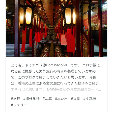
どうも、ドミナゴ（@Dominago50）です。 コロナ禍に
なる前に撮影した海外旅行の写真を整理していますの
で、このブログで紹介していきたいと思います。 今回
は、香港の上環にある文武廟に行ってきた様子をご紹介
できればと思います。 DMM英会話のお友達紹介コードは
267989084です。入会時にこのコードを入力すると紹介
#
旅行
#
海外旅行
#
写真
#
思い出
#
香港
#
文武廟
した方、紹介された方双方にプラスレッスンチケット3枚
#
フェリー
が貰えます。（誰が利用したかこちらには分かりませ