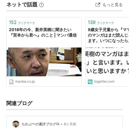
ネットで話題
もっと見る
との対応 会話の中で、作品がキルケゴールの実存の三段
階（美的→倫理的→宗教的）を踏まえた構造を持ってい
る可能性を読み解いた。 美的段階 →…
152
139
ブックマーク
ブックマーク
2018年の今、新井英樹に聞きたい
9歳女子児童から『マ
『宮本から君へ』のこと | マンバ通信
のマンガはまだ読んじ
ます。いつになったら
か？』という質問を頂
manba.co.jp
togetter.com
関連ブログ
•
ちわぷ〜の書評ブログ🐶
8ヶ月前