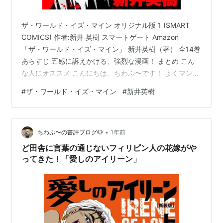
ザ・ワールド・イズ・マイン オリジナル版 1 (SMART
COMICS) 作者:新井 英樹 スマートゲート Amazon
「ザ・ワールド・イズ・マイン」 新井英樹（著） 全14巻
あらすじ 五感に訴えかける、強烈な漫画！ まとめ こん
な人にオススメ こんにちは、ちわぷ〜です！ よくマンガ
選びの参考にさせて頂いている、小学館のマンガワン編
#
ザ・ワールド・イズ・マイン
#
新井英樹
集部が運営しているyoutubeの”ウラ漫” そのウラ漫内
で、副編集長の小林翔さんが話題に挙げていた作品が気
になったので、読んでみました☆ 「ザ・ワールド・イ
•
ズ・マイン」 新井英樹（著） 全14巻 あらすじ 特に何の
ちわぷ〜の書評ブログ🐶
1年前
理由もなく、一方的に人の命を奪う、謎の男モン…
ど田舎に言葉の通じないフィリピン人の花嫁がや
ってきた！「愛しのアイリーン」