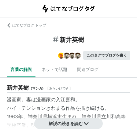
はてなブログ トップ
新井英樹
このタグでブログを書く
言葉の解説
ネットで話題
関連ブログ
新井英樹
(
マンガ
)
【
あらいひでき
】
漫画家
。妻は漫画家の
入江喜和
。
ハイ・テンションきわまる作品を描き続ける。
1963年、神奈川県横浜市生まれ。
神奈川県立川和高等
解説の続きを読む
学校
卒業。
明治大学
卒業。