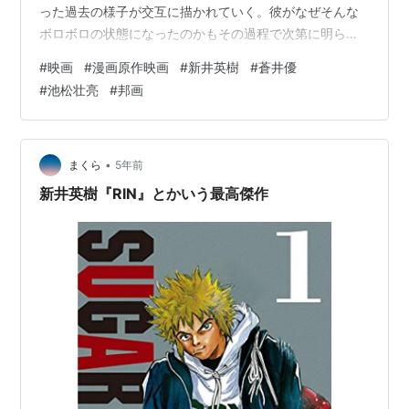
った過去の様子が交互に描かれていく。彼がなぜそんな
ボロボロの状態になったのかもその過程で次第に明らか
になっていく。 途中で松山ケンイチら何人かの役者たち
#
映画
#
漫画原作映画
#
新井英樹
#
蒼井優
が、一つのシークエンスに登場するだけであとは消えて
#
池松壮亮
#
邦画
しまうことが続いて少し気になったが、映画の前にテレ
ビドラマ版があり、彼らはそこで登場していた人物たち
のようだ。ドラマを見ていた人たちはより楽しめるのだ
ろうが、そうではなくても蛇足には感じない。 幸せそう
•
まくら
5年前
なカップルの話が続くのかと思っていたら突…
新井英樹『RIN』とかいう最高傑作