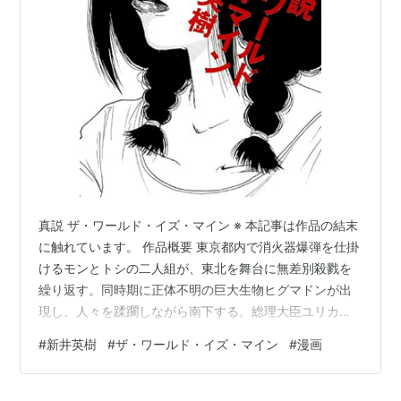
真説 ザ・ワールド・イズ・マイン ※ 本記事は作品の結末
に触れています。 作品概要 東京都内で消火器爆弾を仕掛
けるモンとトシの二人組が、東北を舞台に無差別殺戮を
繰り返す。同時期に正体不明の巨大生物ヒグマドンが出
現し、人々を蹂躙しながら南下する。総理大臣ユリカ
ン、警察官塩見、記者星野、女子高生マリアら多数の人
#
新井英樹
#
ザ・ワールド・イズ・マイン
#
漫画
物が巻き込まれる群像劇。最終的に世界は核で滅亡し、
モンの骸が宇宙に飛び、20億年後に新しい知性が誕生す
るところで終わる。 哲学的構造：キルケゴールの三段階