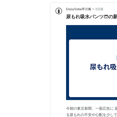
•
EnjoySoba早川庵
3日前
尿もれ吸水パンツ🩳の
今朝の東京新聞、一面広告に 
る尿もれの不安や心配を少しでも