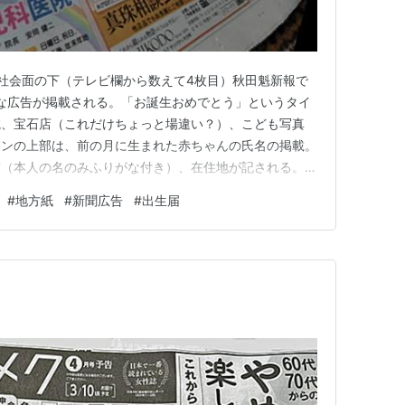
新報 社会面の下（テレビ欄から数えて4枚目）秋田魁新報で
な広告が掲載される。「お誕生おめでとう」というタイ
院、宝石店（これだけちょっと場違い？）、こども写真
インの上部は、前の月に生まれた赤ちゃんの氏名の掲載。
前（本人の名のみふりがな付き）、在住地が記される。ハ
る。在住地は、秋田県内は市町村名、県外は都道府県名、
#
地方紙
#
新聞広告
#
出生届
を記載。今回（2026年1月生まれ）は9名掲載で、県内
県2、宮城県。【…