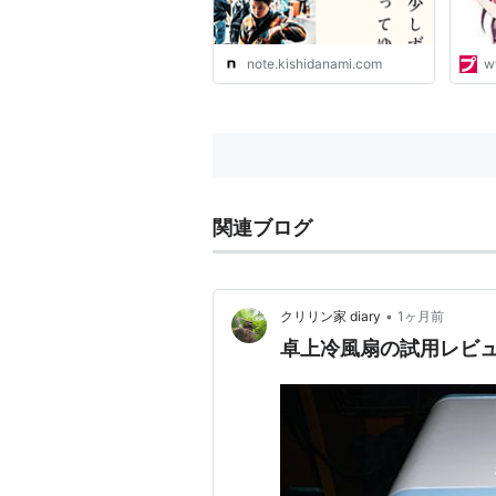
note.kishidanami.com
w
関連ブログ
•
クリリン家 diary
1ヶ月前
卓上冷風扇の試用レビ