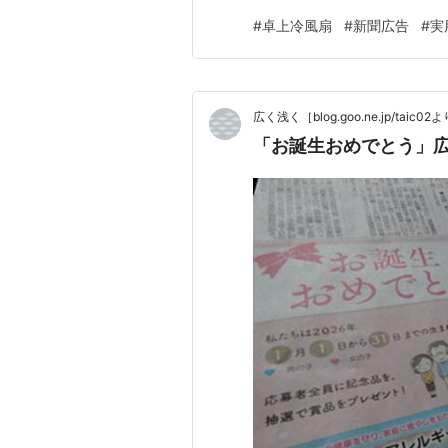
て吸い上げ、蒸発で熱を奪うみ
#
卓上冷風扇
#
新聞広告
#
実
で気化熱を利用する構造 この
送り出すファンはPCの廃熱に
広く浅く［blog.goo.ne.jp/taic0
「お誕生おめでとう」