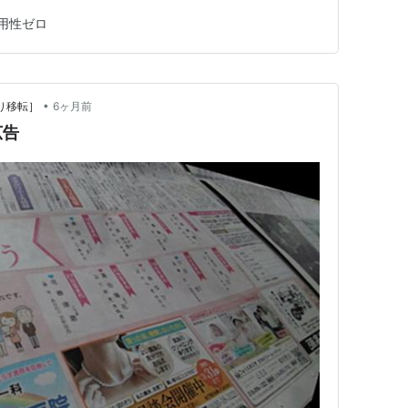
たいなんですが、とにかくすべてが小さすぎ。 ろ紙？
用性ゼロ
10倍くらいの面積が有れば涼しい風が出るかもね？ 風を
使われている…
•
2より移転］
6ヶ月前
広告