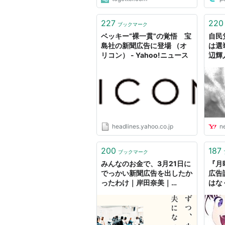
227
220
ブックマーク
ベッキー“裸一貫”の覚悟 宝
自民
島社の新聞広告に登場 （オ
は選
リコン） - Yahoo!ニュース
辺輝人
Yah
headlines.yahoo.co.jp
n
200
187
ブックマーク
みんなのお金で、3月21日に
『月
でっかい新聞広告を出したか
広告
ったわけ｜岸田奈美｜
はなく
NamiKishida