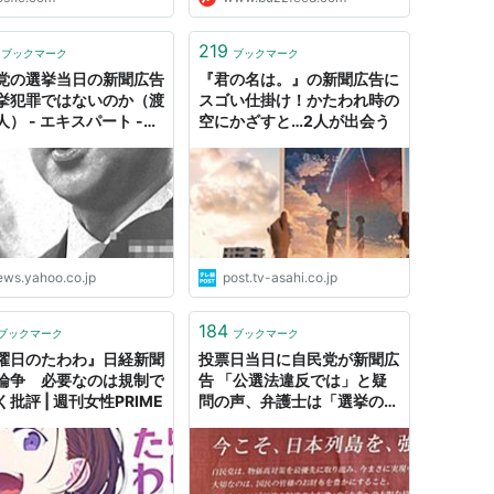
219
ブックマーク
ブックマーク
党の選挙当日の新聞広告
『君の名は。』の新聞広告に
挙犯罪ではないのか（渡
スゴい仕掛け！かたわれ時の
） - エキスパート -
空にかざすと…2人が出会う
oo!ニュース
ews.yahoo.co.jp
post.tv-asahi.co.jp
184
ブックマーク
ブックマーク
曜日のたわわ』日経新聞
投票日当日に自民党が新聞広
論争 必要なのは規制で
告 「公選法違反では」と疑
批評 | 週刊女性PRIME
問の声、弁護士は「選挙のル
ールを明確な形で示すべき」
- 弁護士ドットコムニュース