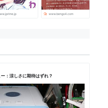
ww.jprime.jp
www.bengo4.com
ュー：涼しさに期待はずれ？