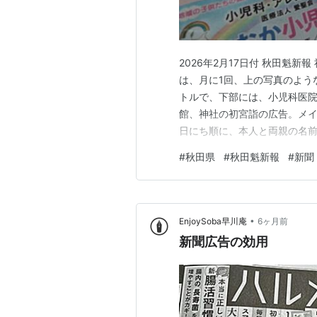
2026年2月17日付 秋田魁
は、月に1回、上の写真のよう
トルで、下部には、小児科医
館、神社の初宮詣の広告。メ
日にち順に、本人と両親の名
ートマークの色で男女も分か
#
秋田県
#
秋田魁新報
#
新聞
たまに海外のこともあって国名
が5名、県外は神奈川県、岩手
•
EnjoySoba早川庵
6ヶ月前
新聞広告の効用