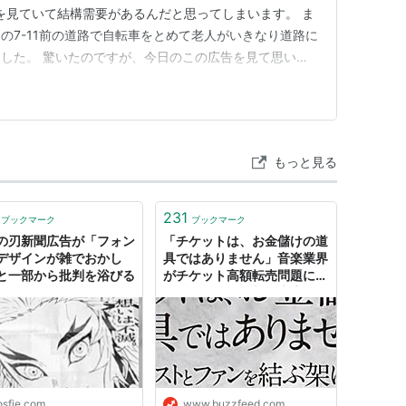
告を見ていて結構需要があるんだと思ってしまいます。 ま
の7-11前の道路で自転車をとめて老人がいきなり道路に
した。 驚いたのですが、今日のこの広告を見て思い出
もっと見る
231
ブックマーク
ブックマーク
の刃新聞広告が「フォン
「チケットは、お金儲けの道
デザインが雑でおかし
具ではありません」音楽業界
と一部から批判を浴びる
がチケット高額転売問題にあ
らためて警鐘 新聞広告第3
弾
osfie.com
www.buzzfeed.com