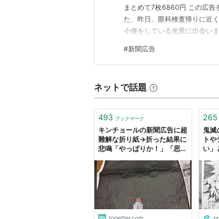
まとめて7枚6860円 この広
た、昨日、眼科検査帰りに近く
小便をしている光景に出会いま
した次第です。
#
新聞広告
ネットで話題
493
265
ブックマーク
キンチョールの新聞広告に超
鬼滅
難解な折り紙→折った結果に
トや
悲鳴「やっぱりか！」「思っ
い」
たより生々しい」
togetter.com
p