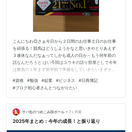
こんにちわ😊さぁ今日から２日間のお仕事土日のお仕事
を頑張る！競馬はどうしようかなと思いきやとりあえず
３連休なんだなぁってしかも成人の日か～もう何年前の
話なんだろうと はい今回はユウキの語り部屋として今年
は勝負の１年まず前半戦で準備をしていきたいまずその
目標の１つとして２月のバレンタイン前に日商簿記を受
#
資格
#
勉強
#
起業
#
ビジネス
#
日商簿記
ける商業高校を卒業していないから当然難しいわけなん
#
ブログ初心者さんとつながりたい
ですよね。でも起業する以上超重要な知識なので勉強を
して習得しますよ。
•
サバ缶のつめこみ段ボール
7ヶ月前
2025年まとめ：今年の成長！と振り返り