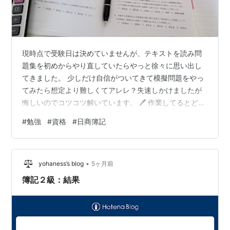
現時点で受験日は決めていませんが、テキストを読み問
題集を初めからやり直していたらやっと徐々に思い出し
てきました。 少しだけ自信がついてきて模擬問題をやっ
てみたら想定より難しくてアレレ？失速しかけましたが
悔しいのでコツコツ解いています。 🖊 作業してるとどう
したことかグミが捗ってしまい困っています。 たまたま
#
勉強
#
資格
#
日商簿記
ですが簿記のテキストも問題集もノートもピンク色なの
でピーチ味のピュレマロは可愛くてぴったりですね🍑 ピ
ュレグミ×マロッシュの夢のコラボ第4弾 “果肉食感×もっ
•
ちもち没入食感”が楽しめる ピーチ味の2層構造グミです
yohaness’s blog
5ヶ月前
♥ 生活や勉強のイライラ・ストレスを音楽鑑賞×エアロ
簿記２級：結果
バイクで発散しているので🚴🔥…