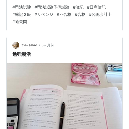
なみに点数は、 第１問 ２０／２０ 第２問 ８／２０ 第３
#
司法試験
#
司法試験予備試験
#
簿記
#
日商簿記
問 １４／２０ 第４問 １７／２８ 第５問 １２／１２ 合計
#
簿記２級
#
リベンジ
#
不合格
#
合格
#
公認会計士
７１／１００ でした。前回の６８点同様、ギリギリの結
#
過去問
果です。 でも、受かれば勝ちですね。 参考までに、出題
範囲をおさらいすると （１回目） 第１問 リース会計、
建物火災、等（忘れてしまいました） 第２問 株主資本
等…
•
the-salad
5ヶ月前
勉強朝活