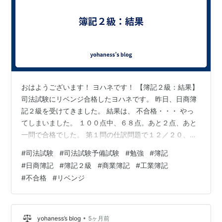
おはようございます！ ヨハネです！ 【簿記２級：結果】
司法試験にリベンジ合格したヨハネです。 昨日、日商簿
記２級を受けてきました。 結果は、 不合格・・・ やっ
てしまいました。 １００点中、６８点。あと２点、あと
一問で合格でした。 第１問の仕訳問題で１２／２０、工
業簿記で２８／４０。 満点をとりたかったところで、２
#
司法試験
#
司法試験予備試験
#
勉強
#
簿記
０点近く落としてしまいました。 一方で、大問２は自分
#
日商簿記
#
簿記２級
#
商業簿記
#
工業簿記
の得意な株主資本変動計算書でした。そこは１８／２
#
不合格
#
リベンジ
０。 簡単なロットで不合格、悔しいです。 今月末にもう
一度リベンジしようと思います。 司法試験のように、舞
い上がって見せます。 yohaness.hatenablog.com yoh…
•
yohaness’s blog
5ヶ月前