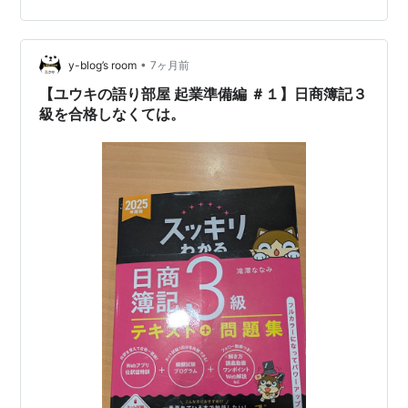
•
y-blog’s room
7ヶ月前
【ユウキの語り部屋 起業準備編 ＃１】日商簿記３
級を合格しなくては。