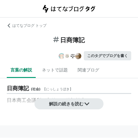
はてなブログ トップ
日商簿記
このタグでブログを書く
言葉の解説
ネットで話題
関連ブログ
日商簿記
(
社会
)
【
にっしょうぼき
】
日本商工会議所
が主催する簿記検定。
解説の続きを読む