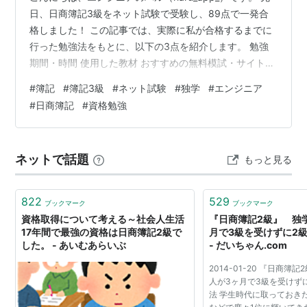
日、日商簿記3級をネット試験で受験し、89点で一発合
格しました！ この記事では、実際に私が合格するまでに
行った勉強法をもとに、以下の3点を紹介します。 勉強
期間・時間 使用した教材 おすすめの無料模試・サイト
これから簿記3級を受験する方の参考になれば幸いです。
#
簿記
#
簿記3級
#
ネット試験
#
独学
#
エンジニア
#
日商簿記
#
資格勉強
ネットで話題
もっと見る
822
529
ブックマーク
ブックマーク
資格取得について考える～社会人生活
『日商簿記2級』 独
17年間で最強の資格は日商簿記2級で
月で3級を受けずに2
した。 - あいむあらいぶ
- だいちゃん.com
2014-01-20 『日商簿
人が3ヶ月で3級を受けず
法 学生時代に取っておき