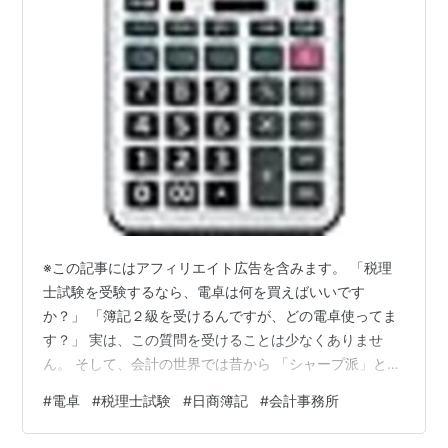
※この記事にはアフィリエイト広告を含みます。 「税理
士試験を受験するなら、電卓は何を買えばいいです
か？」 「簿記２級を受けるんですが、どの電卓使ってま
す？」 実は、この質問を受けることは少なくありませ
ん。 そして、会計の世界では昔から 「シャープ派」と
「カシオ派」 という派閥があります（笑）。 もちろん、
#
電卓
#
税理士試験
#
日商簿記
#
会計事務所
どちらが絶対に正しいということはありません。 最終的
には「慣れ」が一番大切です。 しかし、毎日何千回もキ