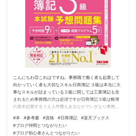
こんにちわ😊これはですね。事務職で働く者も起業して
向かっていく者も大切なスキル日商簿記 ３級は本当に大
事なスキルが詰まっている２級に関しては工業簿記も含
まれるため事務職の方は必須ですが日商簿記３級は帳簿
の基本起業するうえ人件費もあるなかでいきなり事務職
を雇用はできないだからこそ必須的勝魅力的な資格です
#
本
#
参考書
#
資格
#
日商簿記
#
楽天ブックス
ね。 2025年度版 スッキリうかる 日商簿記3級 本試験予
#
ブログ仲間とつながりたい
想問題集 [ 滝澤ななみ監修 TAC出版開発グループ ] 楽天
#
ブログ初心者さんとつながりたい
で購入