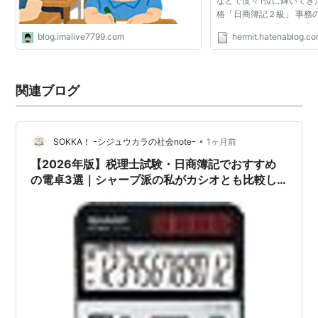
などで度々1位に輝いてき
格「日商簿記２級」 事務
WordやExeleの資格に
blog.imalive7799.com
hermit.hatenablog.c
と就職に有利になるのは
事に就くのであれば3級...
関連ブログ
•
SOKKA！ ｰシジュウカラの社会noteｰ
1ヶ月前
【2026年版】税理士試験・日商簿記でおすすめ
の電卓3選｜シャープ派の私がカシオとも比較し
てみた