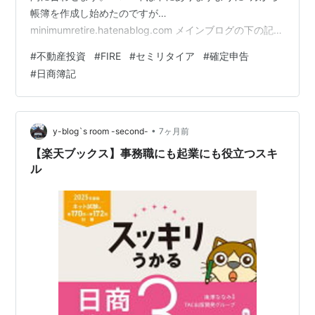
帳簿を作成し始めたのですが…
minimumretire.hatenablog.com メインブログの下の記事
に書きましたが、2025年は7月以降が特に忙しく、帳簿
#
不動産投資
#
FIRE
#
セミリタイア
#
確定申告
に手を付けるどころではありませんでした。
#
日商簿記
www.minimumretire.com 年明けから、領収書などの整理
をして、昨日からようやく帳簿作成に取り掛かりまし
た。 日商簿記2級を持っているので、税理士に頼むこと
もなく、エクセルで複式簿記を作成しています(費用ゼ
•
y-blog`s room -second-
7ヶ月前
ロ)。 ww…
【楽天ブックス】事務職にも起業にも役立つスキ
ル