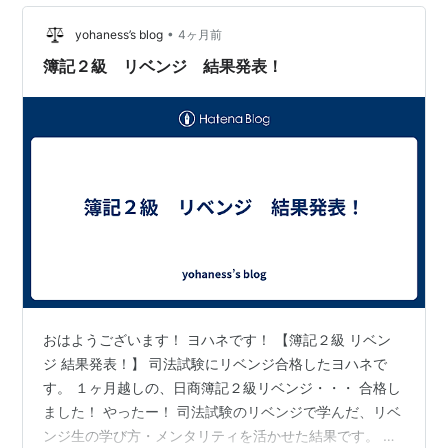
ーを打ち、本試験では1秒を争う世界では、自分の指に合
•
う電卓を選ぶことは思っている以上に重要です。 今回
yohaness’s blog
4ヶ月前
は、税理士試験3科目合格、現在も会計事務所で働く私が
簿記２級 リベンジ 結果発表！
実際に使っている電卓をご紹介します。…
おはようございます！ ヨハネです！ 【簿記２級 リベン
ジ 結果発表！】 司法試験にリベンジ合格したヨハネで
す。 １ヶ月越しの、日商簿記２級リベンジ・・・ 合格し
ました！ やったー！ 司法試験のリベンジで学んだ、リベ
ンジ生の学び方・メンタリティを活かせた結果です。 ち