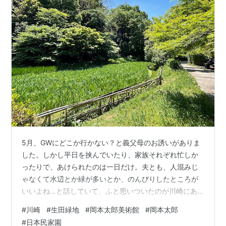
5月、GWにどこか行かない？と義父母のお誘いがありま
した。しかし平日を挟んでいたり、家族それぞれ忙しか
ったりで、あけられたのは一日だけ。夫とも、人混みじ
ゃなくて水辺とか緑が多いとか、のんびりしたところが
いいよね…と話していて、ふと思いついたのが川崎にあ
る生田緑地です。 最初は小さめの西口駐車場に行ってし
#
川崎
#
生田緑地
#
岡本太郎美術館
#
岡本太郎
まい、列が動かずこりゃだめだ！と東口駐車場にぐるっ
#
日本民家園