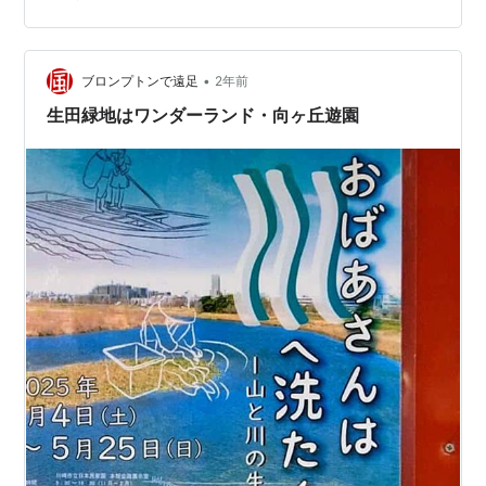
もあり、近隣には「藤子・F・不二雄ミュージアム」もあ
る見どころ満載の場所なんです！ 生田緑地 東口入口
『生田緑地』の駐車場は主に東口と西口の2ヶ所。今回は
東口駐車場に停めました。公共交通機関でのアクセスの
•
ブロンプトンで遠足
2年前
場合は、小田急線「向ケ丘遊園駅」が最寄り…
生田緑地はワンダーランド・向ヶ丘遊園