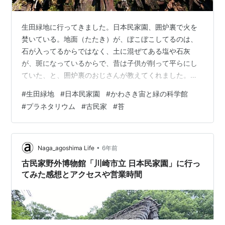
生田緑地に行ってきました。日本民家園、囲炉裏で火を
焚いている。地面（たたき）が、ぼこぼこしてるのは、
石が入ってるからではなく、土に混ぜてある塩や石灰
が、斑になっているからで、昔は子供が削って平らにし
ていた、と、囲炉裏のおじさんが教えてくれました。そ
ば処白川郷も、古民家カフェはらっぱも、よかった。
#
生田緑地
#
日本民家園
#
かわさき宙と緑の科学館
（どちらも受付の風景に、意外性があります）ハルさん
#
プラネタリウム
#
古民家
#
苔
は、きぼう隊のプラネタリウム活動（今日で10回め）
が、目的です、かわさき宙（そら）と緑の科学館。私
は、野鳥の森を歩いてきました。（ナホ）
•
Naga_agoshima Life
6年前
古民家野外博物館「川崎市立 日本民家園」に行っ
てみた感想とアクセスや営業時間