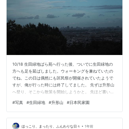
10/18 生田緑地ばら苑へ行った後、ついでに生田緑地の
方へも足を延ばしました。ウォーキングを兼ねていたの
でね。この日は偶然にも区民祭が開催されていたようで
すが、俺が行った時には終了してました。 先ずは升形山
へ登り、そこから散策を開始しようかと。 先ほど書いた
通り、この日は区民祭だったので民家園が無料になって
#
写真
#
生田緑地
#
升形山
#
日本民家園
いました。何年か振りに民家園へお邪魔します。 もう少
し民家園での写真があるので、明日へ続きます。
•
ほっこり、まったり、ふんわりな日々
1年前