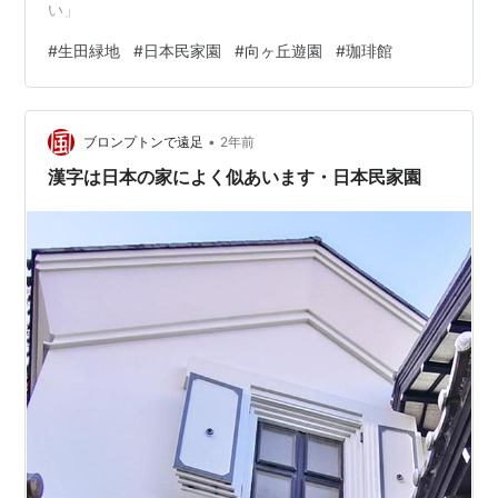
い」
#
生田緑地
#
日本民家園
#
向ヶ丘遊園
#
珈琲館
•
ブロンプトンで遠足
2年前
漢字は日本の家によく似あいます・日本民家園