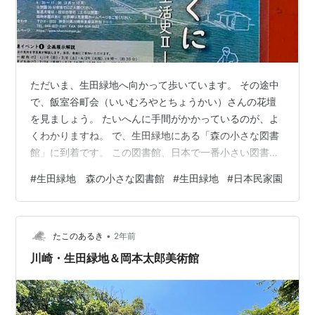
ただいま、生田緑地へ向かって歩いています。 その途中
で、飯室谷町会（いいむろやとちょうかい）さんの花壇
を見ましょう。 たいへんに手間がかかっているのが、よ
くわかりますね。 で、生田緑地にある「森の小さな図書
館」に到着です。 この図書館、日本で一番小さい図書館
なのでは。 もちろん、図書館の中には本が入っています
#
生田緑地 森の小さな図書館
#
生田緑地
#
日本民家園
よ。 そして、この掲示板で発見しました。 「企画展示
おばあさんは川へ洗たくに」 なんかおもしろそう。 たし
かこの前は「おじいさんは山へしば刈りに」だったと思
•
います。 この二つの企画、おばあさんとおじいさんが主
たこのあるき
2年前
役なんですね。 こんなおもしろ企画がある生田緑地は、
川崎・生田緑地＆岡本太郎美術館
やっぱりワンダーランドです。…