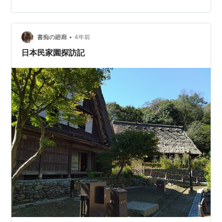
とまわったりしつつ、到着しました。 早速めっちゃ緑に
囲まれます。初夏の空と濃い緑、気持ちがいいです。 し
ょうぶ園。花はまだでしたが、緑の姿も清々しいです。
あちこちに東屋があり、休憩がしやすそうです。 中央広
•
書痴の廻廊
4年前
場。露店やキッチンカーも並び、たくさん…
日本民家園探訪記