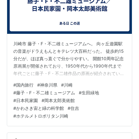
川崎市 藤子・F・不二雄ミュージアムへ。 向ヶ丘遊園駅
の音楽がドラえもんとキテレツ大百科だった。 徒歩約15
分だが、ほぼ真っ直ぐで分かりやすい。 開館10周年記念
原画展が開催されており、1950年代から1990年代まで
年代ごとに藤子・F・不二雄作品の原画が紹介されてい
た。 1月12日から1月21日までの平日限定で、すべての原
#
国内旅行
#
神奈川県
#
川崎
画が撮影可能だった。（フラッシュと動画撮影は禁止）
#
藤子・F・不二雄ミュージアム
#
生田緑地
更に、ドラえもん50周年特別展示として、藤子・F・不
#
日本民家園
#
岡本太郎美術館
二雄とドラえもん、が開催中。 Fシアターでは開館10周
#
かわさき宙と緑の科学館
#
住吉
年記念作品「ドラえもん＆Fキャラオールスターズ すこ
#
ホテルメトロポリタン川崎
しふしぎ超特急（エクスプレス）」が上映されていた。
きこりの泉の…