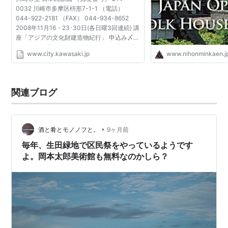
0032 川崎市多摩区枡形7-1-1 （電話）
044-922-2181 （FAX） 044-934-8652
2008年11月16・23･30日(各日曜3回連続) 講
座「アジアの文化財建造物紀行」 申込み〆切
り：11/4（火）（2008/9/18） 2008年10月
www.city.kawasaki.jp
www.nihonminkaen.j
18日(土) 実演「昔の大工仕事」と体験「子ど
も大工入門」（2008/10/7） 2008...
関連ブログ
•
酒と肴とモノノフと。
9ヶ月前
毎年、生田緑地で区民祭をやっているようです
よ。岡本太郎美術館も無料なのかしら？