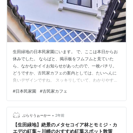
生田緑地の日本民家園にいます。 で、ここは本日からお
休みでした。 ならばと、掲示板をフムフムと見ていた
ら、なかなかイイお知らせがあったので、一枚パチリ。
どうですか、古民家カフェの案内としては、たいへんに
良いデザインですね。 スッキリしていて、わかりやす
い。 雰囲気がありますね。 こちらは、管理棟の建物で
#
日本民家園
#
古民家カフェ
す。 古民家カフェって、この中にあるのかな。 そして、
管理棟の正面です。 松飾りの横で、謹賀新年という文字
が、くっきりしていました。 やっぱり、漢字は日本の家
•
によく似あうんですね。 民家園いろいろ世田谷区立次太
ぶらりうぉーかー
2年前
夫堀公園民家園で見た「本当の金看板」 民家園の雛飾り
【生田緑地】絶景のメタセコイア林とモミジ・カ
月日：２０２４年１２月２９日 …
エデの紅葉～川崎のおすすめ紅葉スポット散策