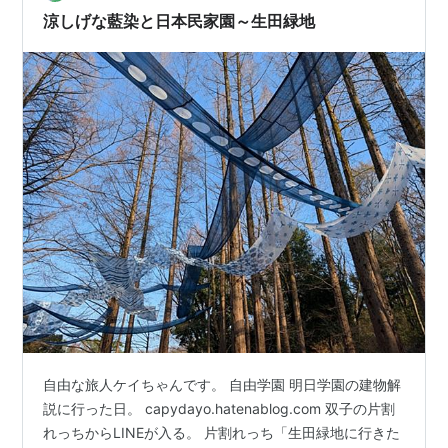
涼しげな藍染と日本民家園～生田緑地
自由な旅人ケイちゃんです。 自由学園 明日学園の建物解
説に行った日。 capydayo.hatenablog.com 双子の片割
れっちからLINEが入る。 片割れっち「生田緑地に行きた