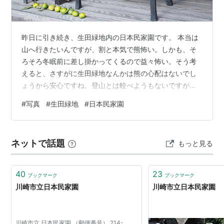
昨日に引き続き、生田緑地内の日本民家園です。 本当は
山へ行きたいんですが、割と本気で熊怖い。しかも、そ
ろそろ冬眠前に差し掛かってくるので益々怖い。そう考
えると、さすがに生田緑地なんかは熊の心配はないでし
ょうから安心ですね。登山とは較べようもないですが、
ウォーキングと写真撮影を兼ねた散策には悪くないかも
#
写真
#
生田緑地
#
日本民家園
しれません。とか言いながら、次に行くのはいつになる
やら。
ネットで話題
もっと見る
40
23
ブックマーク
ブックマーク
川崎市立日本民家園
川崎市立日本民家園
川崎市立 日本民家園 （郵便番号） 214-