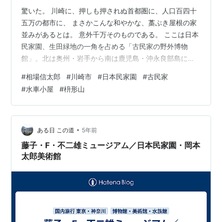
驚いた。 川崎に、押しも押されぬ首都圏に、人口百四十
五万の都市に、 まさかこんな和やかな、藁ぶき屋根の家
並みがあるとは。 意外千万そのものである。 ここは日本
民家園、生田緑地の一角を占める「古民家の野外博物
館」。北は奥州・岩手から南は鹿児島・沖永良部島に至
るまで、日本各所の旧き家屋を蒐集・展示している施
#
相場信太郎
#
川崎市
#
日本民家園
#
古民家
設。 ほとんどの家屋が立ち入り可能で、 その構造の逐一
#
水車小屋
#
枡形山
を内よりとっくり見確かめられる。 筵の敷かれた囲炉裏
端。飢饉のときにはこいつを刻んで煮て喰うわけだ。汗
やら何やら、色んなモノが、多年に亘って滲み込みまく
っているゆえに、味付けには困らない。 この農具は、
•
ある日 この道
5年前
『天穂のサクナヒメ』で見覚えがある。 籾…
藤子・F・不二雄ミュージアム／日本民家園・岡本
太郎美術館