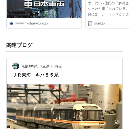
念、約372億円の「解決
なったと報じられている
発は独・シーメンスが引
新聞、読売新聞、産経新聞）
www.n-sharyo.co.jp
srad.jp
年に住友商事グループ経由
130両を納入する契約を...
関連ブログ
•
京阪神急行Ｂ支線
6年前
ＪＲ東海 キハ８５系