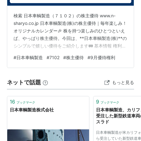
検索 日本車輌製造（７１０２）の株主優待 www.n-
sharyo.co.jp 日本車輌製造(株)の株主優待｜毎年楽しみ！
オリジナルカレンダー🎉 株を持つ楽しみのひとつといえ
ば、やっぱり株主優待。今回は、**日本車輌製造(株)**の
シンプルで嬉しい優待をご紹介します🚃 基本情報 権利確
定日：9月末日 単元株数：100株 優待の種類：日用品・
#
日本車輌製造
#
7102
#
株主優待
#
9月優待権利
家電、オリジナル・限定 配当（予想）：1株あたり50円
株主優待の内容 100株以上保有している株主には、自社
オリジナルカレンダーがもらえます📅 実用的で毎年使え
ネットで話題
もっと見る
る 会社ならではのデザインや限定感が魅力 デスクやお部
屋に飾れば、1年中日本車輌製造を身近に感じ…
16
9
ブックマーク
ブックマーク
日本車輌製造株式会社
日本車輌製造、カリフ
受注した新型鉄道車両の
スラド
日本車輌製造が米カリフ
ら受注していた新型鉄道