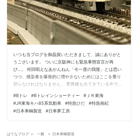
いつも当ブログを御贔屓いただきまして、誠にありがと
うございます。 ついに京阪神にも緊急事態宣言が再
び…。 何回唱えなあかんねん「今一度の我慢」とは思い
つつ、感染者を爆発的に増やさないためにはここを乗り
切らなければなりません。 変異種も出てきている中で、
本当の正念場だと思って不要不急の外出を避けて過ごし
#
Bトレ
#
Bトレインショーティー
#
ＪＲ東海
たいと思います。 本ブログも、誰にも要請されないまま
#
JR東海キハ85系気動車
#
特急ひだ
#
特急南紀
綴る「今最も不要不急なブログ」を自認しつつ、本日は
#
日本車輌製造
#
日車夢工房
こちらの車両のＢトレインショーティーをご紹介致しま
す。 ＪＲ東海 キハ８５系 です。 ＪＲ東海の特急形気動
車で、「ワイドビュー」の名を冠する嚆矢となった車両
はてなブログ
>
一般
>
日本車輌製造
です。 非貫通型の前面が、いかにも「ワイ…