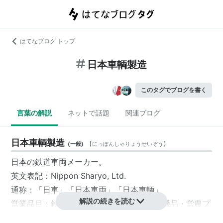
はてなブログ トップ
日本車輌製造
このタグでブログを書く
言葉の解説
ネットで話題
関連ブログ
日本車輌製造
(
一般
)
【
にっぽんしゃりょうせいぞう
】
日本の鉄道車両メーカー。
英文表記：Nippon Sharyo, Ltd.
通称：「
日車
」「
日本車両
」「
日本車輌
」
解説の続きを読む
営業品目：鉄道車両・橋梁・建設機械・電機品・営農プ
ラント・化学工業用機器・特殊自動車・コンテナ・新交