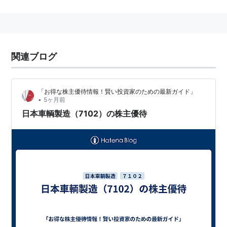
通システム・搬送システム・環境機器・福祉機器
東証1部、名証1部上場
証券コード：7102
関連ブログ
愛知県
名古屋市
熱田区
三本松町に本社がある。
1896年9月会社設立。
「お得な株主優待情報！賢い投資家のための最新ガイド」
2008年8月15日、
日本車輌製造
は
JR東海
（
東海旅客鉄
•
5ヶ月前
道
）と資本・業務提携することを発表した。
日本車輌製造（7102）の株主優待
2008年10月7日、
JR東海
によるTOBが終了。
2008年10月15日、
JR東海
は
日本車輌製造
株の過半数
（50.86％）を取得し、
日本車輌製造
を
連結子会社
とし
た。