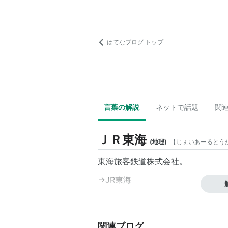
はてなブログ トップ
言葉の解説
ネットで話題
関
ＪＲ東海
(
地理
)
【
じぇいあーるとう
東海旅客鉄道株式会社。
→JR東海
関連ブログ