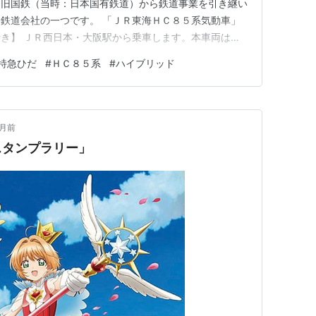
。旧国鉄（当時：日本国有鉄道）から鉄道事業を引き継い
鉄道会社の一つです。 「ＪＲ東海ＨＣ８５系気動車」
き】 ＪＲ西日本・大阪駅から乗車します。本車両は、
山市昭和町）の間を東海道本線・高山本線経由で運行しま
特急ひだ
#
ＨＣ８５系
#
ハイブリッド
Ｒ東海が保有するハイブリッド式特急形気動車です。 老
き換え用として、令和４年…
ヶ月前
スタンプラリー」