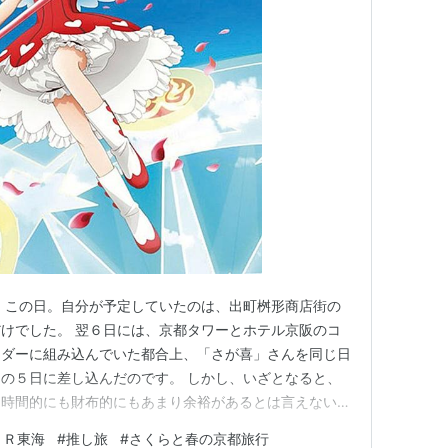
、この日。自分が予定していたのは、出町桝形商店街の
けでした。 翌６日には、京都タワーとホテル京阪のコ
ンダーに組み込んでいた都合上、「さが喜」さんを同じ日
の５日に差し込んだのです。 しかし、いざとなると、
、時間的にも財布的にもあまり余裕があるとは言えない近
だ！）ＪＲ東海『推し旅』のＣＣさくらデジタルスタンプラ
ＪＲ東海
#
推し旅
#
さくらと春の京都旅行