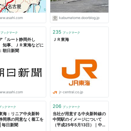
ww.asahi.com
kabumatome.doorblog.jp
235
ブックマーク
ブックマーク
ア「ルート静岡外し
ＪＲ東海
 知事、ＪＲ東海などに
：朝日新聞
ww.asahi.com
jr-central.co.jp
206
ブックマーク
ブックマーク
東海：リニア中央新幹
当社が用意する中央新幹線の
静岡県の同意なく着工を
中間駅のイメージについて
| 毎日新聞
（平成25年5月13日）｜中
央新幹線｜ＪＲ東海