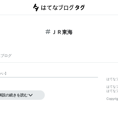
ＪＲ東海
連ブログ
かい
】
はてな
はてな
はてな
解説の続きを読む
Copyrig