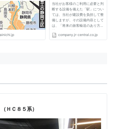
当社がお客様のご利用に必要と判
断する設備を備えた「駅」につい
ては、当社が建設費を負担して整
備しますが、その設備内容として
は、「将来の旅客輸送のあり方を
踏まえて、従来の形にとらわれ
inichi.jp
company.jr-central.co.jp
ず、営業専任要員は配置しない
等、運用面も含めて、大胆に効率
性と機能性を徹底して追求したコ
ンパクトな駅」を目指し、「建
設...
」（ＨＣ８５系）