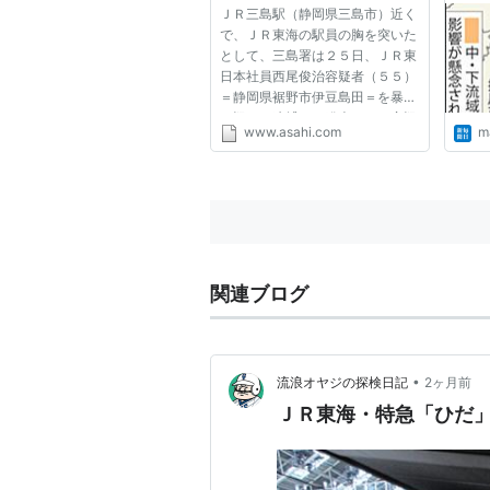
ＪＲ三島駅（静岡県三島市）近く
で、ＪＲ東海の駅員の胸を突いた
として、三島署は２５日、ＪＲ東
日本社員西尾俊治容疑者（５５）
＝静岡県裾野市伊豆島田＝を暴行
の疑いで逮捕し、発表した。容疑
www.asahi.com
ma
を認めているという。 署による
と、西尾容疑者は２４日午後５時
２０分ごろ、三島駅近くの路上
で、三島駅員（２０）の胸など...
関連ブログ
•
流浪オヤジの探検日記
2ヶ月前
ＪＲ東海・特急「ひだ