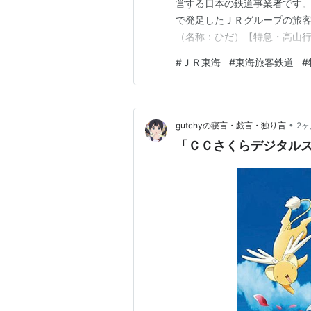
営する日本の鉄道事業者です
で発足したＪＲグループの旅客
（名称：ひだ）【特急・高山行
大阪駅から高山駅（岐阜県高
#
ＪＲ東海
#
東海旅客鉄道
#
す。 ＨＣ８５系気動車は、Ｊ
朽化したキハ８５系気動車の置
•
gutchyの寝言・戯言・独り言
2
「ＣＣさくらデジタル