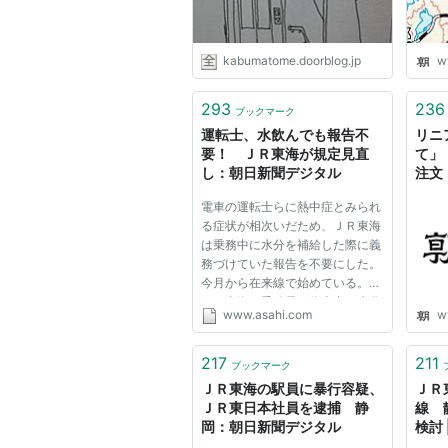
kabumatome.doorblog.jp
w
293
236
ブックマーク
運転士、水飲んでも報告不
リニ
要！ ＪＲ東海が規定見直
て」
し：朝日新聞デジタル
注文
電車の運転士らに熱中症とみられ
る症状が相次いだため、ＪＲ東海
は乗務中に水分を補給した際に義
務づけていた報告を不要にした。
今月から在来線で始めている。
ＪＲ東海の乗務員は停車中に水分
www.asahi.com
w
補給が認められているが、飲んだ
場合、乗務中の無線報告と業務終
了後の報告書の提出が義務づけら
217
211
ブックマーク
れていた。飲んだ時間や場所...
ＪＲ東海の駅員に暴行容疑、
ＪＲ
ＪＲ東日本社員を逮捕 静
線 
岡：朝日新聞デジタル
検討 