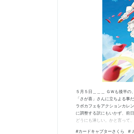
５月５日＿＿＿ ＧＷも後半の
「さが喜」さんに立ちよる事だ
ラボカフェをアクションカレ
に調整する訳にもいかず、前日
どうにも淋しい。かと言って
況…(泣) 「せや！（←そう
#
カードキャプターさくら
#