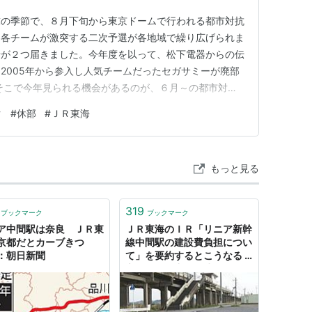
球の季節で、８月下旬から東京ドームで行われる都市対抗
、各チームが激突する二次予選が各地域で繰り広げられま
せが２つ届きました。今年度を以って、松下電器からの伝
2005年から参入し人気チームだったセガサミーが廃部
そこで今年見られる機会があるのが、６月～の都市対抗
の本戦、それと９月下旬～の日本選手権予選と突破すれば
ク
#
休部
#
ＪＲ東海
会でのチャンスがあるのですが、果たして勝ち進めるの
を観戦 各地区の試合日程で…
もっと見る
319
ブックマーク
ブックマーク
ア中間駅は奈良 ＪＲ東
ＪＲ東海のＩＲ「リニア新幹
京都だとカーブきつ
線中間駅の建設費負担につい
：朝日新聞
て」を要約するとこうなる :
市況かぶ全力２階建