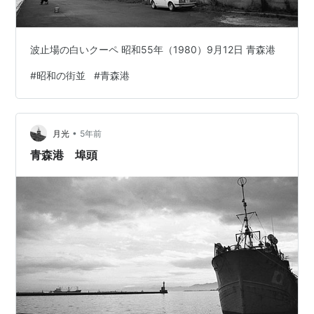
波止場の白いクーペ 昭和55年（1980）9月12日 青森港
#
昭和の街並
#
青森港
•
月光
5年前
青森港 埠頭