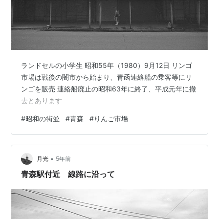
ランドセルの小学生 昭和55年（1980）9月12日 リンゴ
市場は戦後の闇市から始まり、青函連絡船の乗客等にリ
ンゴを販売 連絡船廃止の昭和63年に終了、平成元年に撤
去とあります
#
昭和の街並
#
青森
#
りんご市場
•
月光
5年前
青森駅付近 線路に沿って