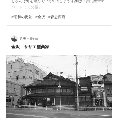
じさんは何を運んでいるのでしょう 右側は「婚礼総合デ
パート うえの屋」
#
昭和の街並
#
金沢
#
森忠商店
•
月光
5年前
金沢 サザエ型商家