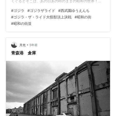
くぐるとそこは、あの日あの時のままの昭和の世界！人
の活気がほとばしる中、次から次へと巻き起こる予想外
#
ゴジラ
#
ゴジラザライド
#
西武園ゆうえんち
の展開！心を揺さぶり熱くするアトラクションの数々！
#
ゴジラ・ザ・ライド大怪獣頂上決戦
#
昭和の街
さぁ、熱気あふれる最高の1日を遊びつくそう！ というキ
#
昭和の街並
ャッチコピーの「夕日の丘商店街」。1960年代の街並み
を再現しております！ 細部までこだわっていて楽しいな
ぁ～。西武園通貨の拾園札と百園札しか使えないのが不
便だけど、おままご…
•
月光
5年前
青森港 倉庫