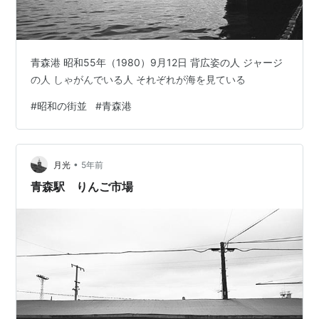
青森港 昭和55年（1980）9月12日 背広姿の人 ジャージ
の人 しゃがんでいる人 それぞれが海を見ている
#
昭和の街並
#
青森港
•
月光
5年前
青森駅 りんご市場