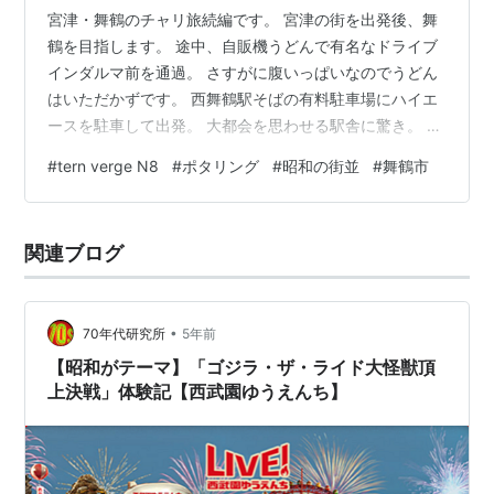
宮津・舞鶴のチャリ旅続編です。 宮津の街を出発後、舞
鶴を目指します。 途中、自販機うどんで有名なドライブ
インダルマ前を通過。 さすがに腹いっぱいなのでうどん
はいただかずです。 西舞鶴駅そばの有料駐車場にハイエ
ースを駐車して出発。 大都会を思わせる駅舎に驚き。 だ
けど駅前は昭和風味さく裂。いいじゃないですか!(^^)! 激
#
tern verge N8
#
ポタリング
#
昭和の街並
#
舞鶴市
渋喫茶も生き残ってますよ。 あっちには昭和の商店街が
見えます。昭和のオッサンは引き寄せられます。 ストビ
ューで確認していた食堂です。ここも一度は行ってみた
関連ブログ
い。 その先には激渋銭湯の若の湯さん。
kokintnb.wixsite.com 登録有形文化財。これはすごい、
今でも現役。…
•
70年代研究所
5年前
【昭和がテーマ】「ゴジラ・ザ・ライド大怪獣頂
上決戦」体験記【西武園ゆうえんち】