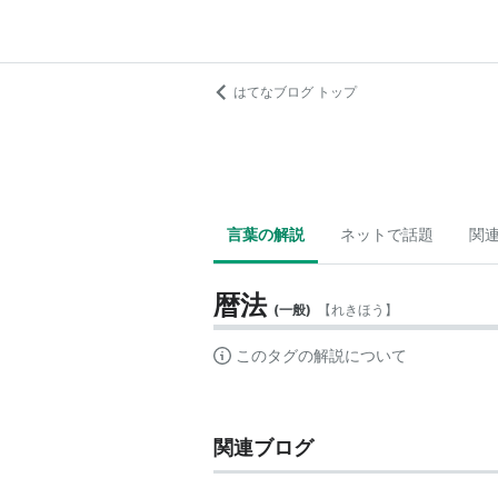
はてなブログ トップ
言葉の解説
ネットで話題
関
暦法
(
一般
)
【
れきほう
】
このタグの解説について
関連ブログ