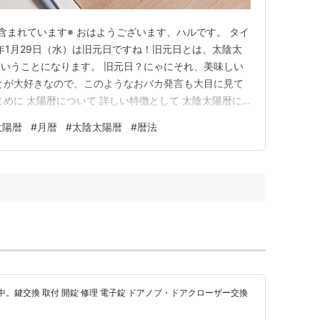
含まれています※ おはようございます、ハルです。 タイ
5年1月29日（水）は旧元日ですね！旧元日とは、太陰太
ということになります。 旧元日？にゃにそれ、美味しい
とが大好きなので、このようなおバカ発言も大目に見て
じめに 太陽暦について 詳しい特徴として 太陰太陽暦に
について 詳しい特徴として それぞれの違いまとめ おわ
太陽暦
#
月暦
#
太陰太陽暦
#
暦法
る？と思われるかもしれませんね…。まあとくに関係ない
余裕…
中。鍵交換 取付 開錠 修理 電子錠 ドアノブ・ドアクローザー交換