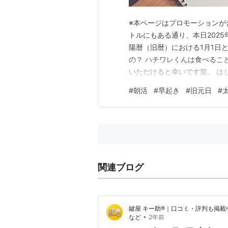
※本ページはプロモーションが
トルにもある通り、本日202
陽暦（旧暦）における1月1日
の？ ハチワレくんは食べるこ
いただけると幸いです笑。 は
ついて 詳しい特徴として 月暦
#
朝活
#
早起き
#
旧元日
#
りに はじめに 朝活に関係あ
っちゃ関係ないのですが、心に
関連ブログ
鍵屋 キー助®｜口コミ・評判も掲載
•
など
2年前