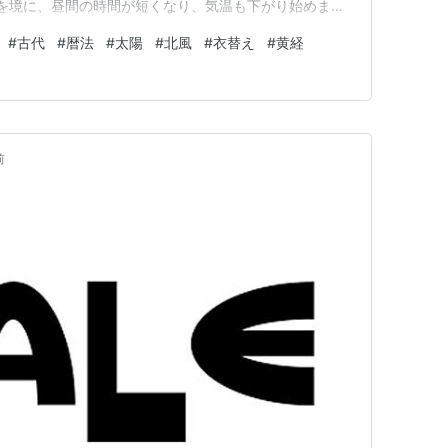
を境に、昼間の時間が短くなり、気温も下がり始めま
始まる」という意味が込められており、「冬」の季節が
#
古代
#
暦法
#
太陽
#
北風
#
衣替え
#
黄経
ます。実際にはまだ寒さが本格化する時期ではありません
める頃です。 立…
前