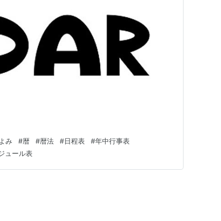
よみ
#
暦
#
暦法
#
日程表
#
年中行事表
ジュール表