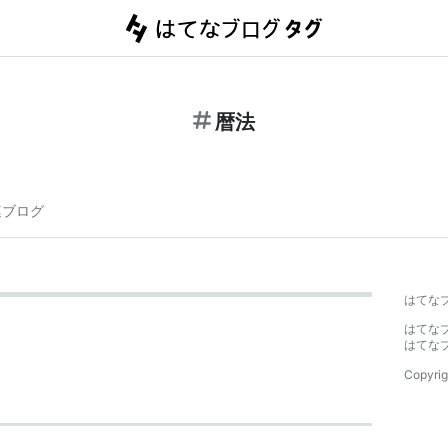
暦法
連ブログ
はてな
はてな
はてな
Copyrig