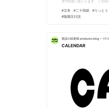
月7日頃に当たります。この日
す。 「立冬」の「立」には「
#
立冬
#
二十四節
#
りっとう
この日から始まるとされてい
#
陰陽五行説
が、季節の移り変わりを感じ始
•
英語の顔表情.airabuwo.blog
5年
CALENDAR