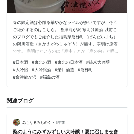
春の限定酒は心躍る華やかなラベルが多いですが、今回
ご紹介するのはこちら。 會津龍が沢 寒明け原酒 以前こ
のブログでもご紹介した福島県磐梯町（ばんだいまち）
の榮川酒造（さかえがわしゅぞう）が醸す、寒明け原酒
です。 寒明けというのは「寒中」とか「寒の内」と呼ば
れる一年で一番寒い時期が終わる立春以降に販売される
#
日本酒
#
東北の酒
#
東北の日本酒
#
純米大吟醸
ということ。 会津の澄んだ冬を過ごした酒に一度だけ火
#
大吟醸
#
大吟醸酒
#
榮川酒造
#
磐梯町
入れをした原酒です。 通常の日本酒は二度火入れをして
#
會津龍が沢
#
福島の酒
いることが多く、一般に火入れの回数が少ないほどフレ
ッシュな味わいになります。 この「寒明け原酒」もやは
り若々しい味わいで、軽やかな口当たり。 二度目の火入
関連ブログ
れをしていないお酒は冷蔵で流通する。…
•
みちなるみちのく
5年前
梨のようにみずみずしい大吟醸！夏に召しませ會