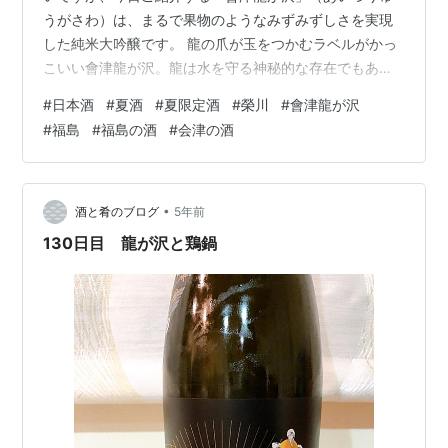
うがさわ）は、まるで果物のようなみずみずしさを実現
した純米大吟醸です。 龍の爪が玉をつかむラベルがかっ
こいい會津龍が沢。龍は水を守る神秘的な存在でもあ
る。 ジャケ買いしたくなるような強そうでかっこいいラ
#
日本酒
#
夏酒
#
夏限定酒
#
榮川
#
會津龍が沢
ベルとは裏腹に、口に含むとものすごく軽い感覚。 そし
#
福島
#
福島の酒
#
会津の酒
てこの、喉を潤すみずみずしさは…、なぜか梨に似てい
る！！！のです。 ほぼ透明だがわずかに黄色がかった
「會津龍が沢 夏ノ生酒」。 果実に似ているというと甘い
イメージを持たれそうですが、會津龍が沢はどちらかと
•
酒と肴のブログ
5年前
言えば辛口。 しかもよくある純米酒のフルー…
130日目 龍が沢と鶏鍋