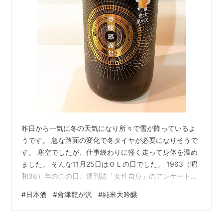
昨日から一気に冬の天気になり所々で雪が降っているよ
うです。 急な路面の変化で冬タイヤが必要になりそうで
す。 寒空でしたが、仕事終わりに軽く走って身体を温め
ました。 そんな11月25日はＯＬの日でした。 1963（昭
和38）年のこの日、週刊誌「女性自身」のアンケート
「働く女性の総称は？」で、オフィスレディー（OL）が
#
日本酒
#
會津龍が沢
#
純米大吟醸
第1位となり、OLという言葉が世間に浸透。OLネットワ
ークシステムが制定だそうです。 ＯＬという響きは、今