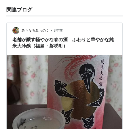
関連ブログ
•
みちなるみちのく
3年前
老舗が醸す軽やかな春の酒 ふわりと華やかな純
米大吟醸（福島・磐梯町）