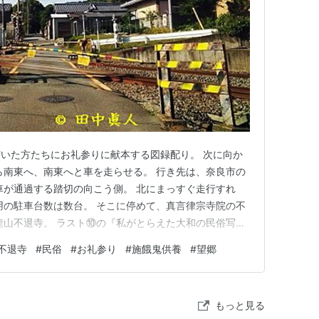
いた方たちにお礼参りに献本する図録配り。 次に向か
ら南東へ、南東へと車を走らせる。 行き先は、奈良市の
車が通過する踏切の向こう側。 北にまっすぐ走行すれ
用の駐車台数は数台。 そこに停めて、真言律宗寺院の不
龍山不退寺。 ラスト⑩の『私がとらえた大和の民俗写真
なく、末寺でもない「無縁仏の施餓鬼」。 一般にいう
不退寺
#
民俗
#
お礼参り
#
施餓鬼供養
#
望郷
 県内地域に施餓鬼をしているとわかっていくつか取材
る場合は家施餓鬼。 …
もっと見る