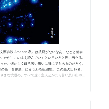
え 文藝春秋 Amazon 私には故郷がないなあ、などと都会
でいたが、この本を読んでいくといろいろと思い当たる。
たった。懐かしくほろ苦い想いは誰にでもあるのだろう。
空の島「白綱島」にまつわる短編集。 この島の出身者、
まざまな境遇の、すべて違う主人公がほろ苦い思い出や、
などで希望を見出して行く物語。 感想 イヤミス（いや
の女王と言われてている作者にしては、内容が温かいと言
題を随…