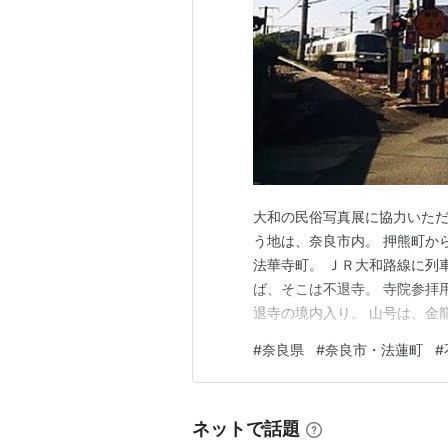
大和の民俗写真展に協力いただ
う地は、奈良市内。 押熊町か
法華寺町。 ＪＲ大和路線に列
ば、そこは不退寺。 寺院参拝
退寺の境内入り。 山号は、金
展』に載せた民俗は不退寺でも
#
奈良県
#
奈良市・法蓮町
#
寺施餓鬼は、お寺で行われる。
したことがある。 お家でされ
ネットで話題