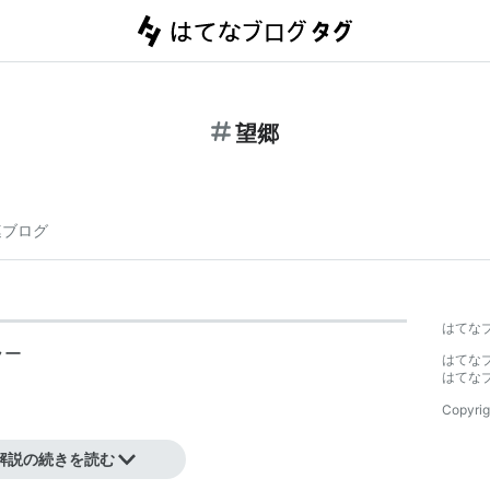
望郷
連ブログ
はてな
ラー
はてな
はてな
Copyrig
解説の続きを読む