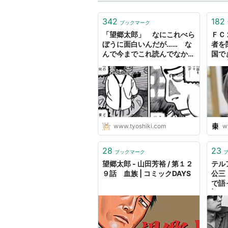
342
182
ブックマーク
「望郷太郎」 なにこれべら
ＦＣ
ぼうに面白いんだが…… な
者を
んで今までこれ読んでなかっ
国で
たんだ…… - 頭の上にミカン
の念 
をのせる
www.tyoshiki.com
w
28
23
ブックマーク
望郷太郎 - 山田芳裕 / 第１２
テル
９話 血族 | コミックDAYS
公三
で語
| 毎