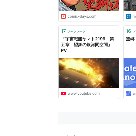
comic-days.com
ma
17
16
ブックマーク
ブ
『宇宙戦艦ヤマト2199 第
望郷
五章 望郷の銀河間空間』
PV
www.youtube.com
a