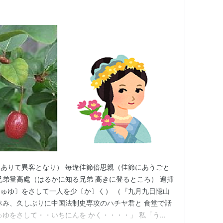
ありて異客となり） 毎逢佳節倍思親（佳節にあうごと
兄弟登高處（はるかに知る兄弟 高きに登るところ） 遍挿
ゅゆ〕をさして一人を少〔か〕く） （『九月九日憶山
休み、久しぶりに中国法制史専攻のハチヤ君と 食堂で話
ゅゆをさして・・いちにんを かく・・・・」 私「う