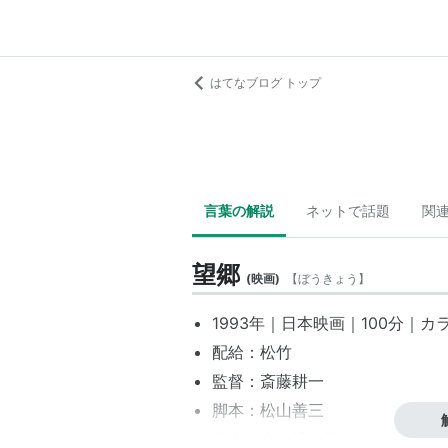
はてなブログ トップ
言葉の解説
ネットで話題
関
望郷
(
映画
)
【
ぼうきょう
】
1993年｜
日本映画
｜100分｜カ
配給：
松竹
監督：
斎藤耕一
脚本：
松山善三
音楽：
小六禮次郎