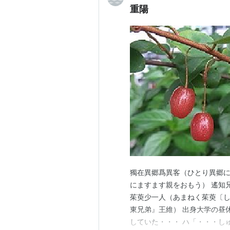
重陽
獨在異郷爲異客（ひとり異郷に
にますます親をおもう） 遙知
茱萸少一人（あまねく茱萸〔し
東兄弟』王維） 出身大学の昼
していた・・・ ハ「・・・し