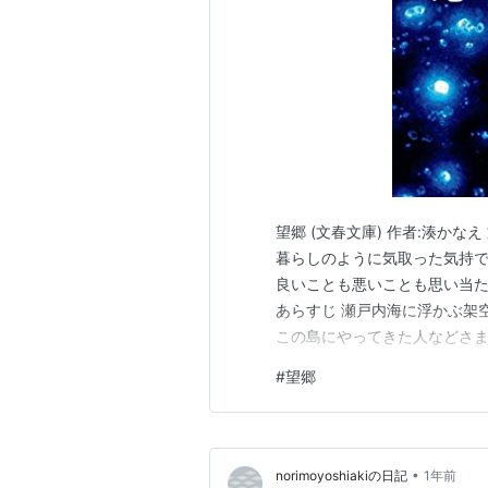
望郷 (文春文庫) 作者:湊かな
暮らしのように気取った気持
良いことも悪いことも思い当
あらすじ 瀬戸内海に浮かぶ架
この島にやってきた人などさ
最後にどんでん返しがあったり
#
望郷
な気持で終わるミステリー）
える作品集。 得意のいじめ問
•
norimoyoshiakiの日記
1年前