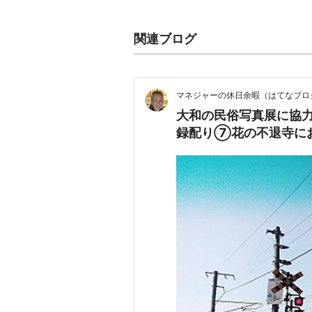
リスト::日本の映画::題名::は行
関連ブログ
望郷
(
映画
)
【
ぼうきょう
】
1971年｜
日本映画
｜85分
マネジャーの休日余暇（はてなブロ
配給：
松竹
大和の民俗写真展に協
録配り⑦花の不退寺に
監督：
大嶺俊順
リスト::日本の映画::題名::は行