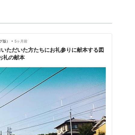
•
グ版）
5ヶ月前
力いただいた方たちにお礼参りに献本する図
お礼の献本