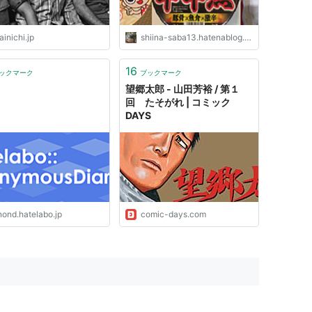
inichi.jp
shiina-saba13.hatenablog.com
16
ックマーク
ブックマーク
望郷太郎 - 山田芳裕 / 第１
回 たそがれ | コミック
DAYS
nond.hatelabo.jp
comic-days.com