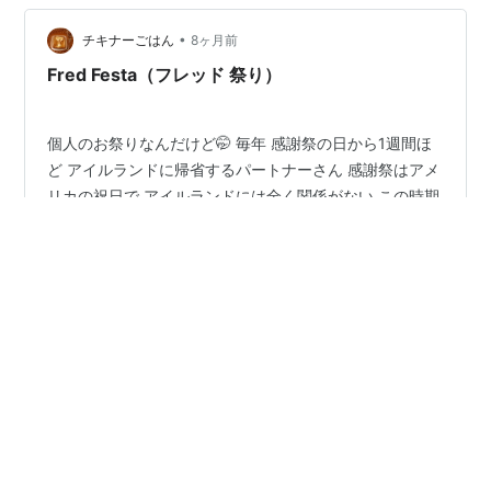
ーは10ポンド（4.5㎏）。そういえばフロリダに引っ越し
て来て数年は夫がかなりの大きさのターキーを買ってた
•
チキナーごはん
8ヶ月前
っけ・・・ ブログ初のサンクスギ…
Fred Festa（フレッド 祭り）