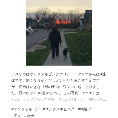
アメリカはサンクスギビングホリデー、ダンナさんは4連
休です。寒くなりそうだしノンビリと過ごす予定です
が、初日はいきなり日の出前にワンコに起こされまし
た。日の出が7:30過ぎなのに、この写真（↑↑↑）は
7:20、－5℃ぐらいで厚着して出かけました。朝焼けが
綺麗な早朝散歩で連休スタートです。
#
ケンタッキー州
#
サンクスギビング
#
朝焼け
#
黒犬
#
散歩