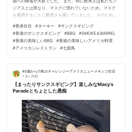
国への帰省が大変でした。 また、特に欧米人は私たちア
ジア人とは異なり、マスクに慣れていないため、マスク
を着用することに窮屈さを感じていました。 そのため、
香港から母国に帰国したエクスパットやローカルの富裕
#
香港在住
#
ターキー
#
サンクスギビング
層の数はかなり多かったです。 しかし、今年に入ってか
#
香港のサンクスギビング
#
BBQ
#
SMOKE＆BARREL
らは特に欧米などから多くのエクスパットの富裕層が家
#
香港の美味しいBBQ
#
香港の美味しいアメリカ料理
族を連れて香港に戻ってきており、特にザ・ピーク、ミ
#
アメリカンレストラン
#
七面鳥
ッドレベル、レパルスベイなどの大きめの住宅の賃貸が
不足していると不動産関係者から聞きました。 実際、最
近では中環の街や高級レストランなどでも…
40歳からの私のチャレンジーアメリカニューメキシコ生活
•
8ヶ月前
【まったりサンクスギビング】楽しみなMacy’s
Paradeとちょとした愚痴