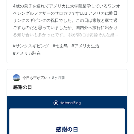
4歳の息子を連れてアメリカに大学院留学しているワンオ
ペシングルファザーのサロカツです🙇🏻‍♂️ アメリカは昨日
サンクスギビングの祝日でした。この日は家族と家で過
ごすものだと思っていましたが、国内外へ旅行に出かけ
る知り合いも多かったです。 我が家には勿論そんな経済
的な余裕はないので、代わりに近くの自然公園へピクニ
#
サンクスギビング
#
七面鳥
#
アメリカ生活
ックに行ってきました。 風が吹くと少し肌寒かったです
#
アメリカ駐在
が、息子と一緒にブランケットの中に包まりながら大自
然の中で食べるサンドイッチの味は格別でした 食事が終
わり帰り支度をしていると・・・ なんと野生の七面鳥が
登場！サンクスギビングの当日に遭遇するなんてなんと
•
今日も空が広い
8ヶ月前
いう偶然でしょう。 東京に住んで…
感謝の日