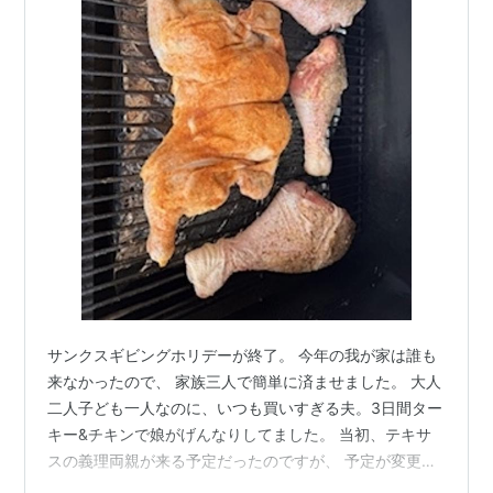
サンクスギビングホリデーが終了。 今年の我が家は誰も
来なかったので、 家族三人で簡単に済ませました。 大人
二人子ども一人なのに、いつも買いすぎる夫。3日間ター
キー&チキンで娘がげんなりしてました。 当初、テキサ
スの義理両親が来る予定だったのですが、 予定が変更
に。 これには一悶着あり…。 義理両親、 トラウマを抱え