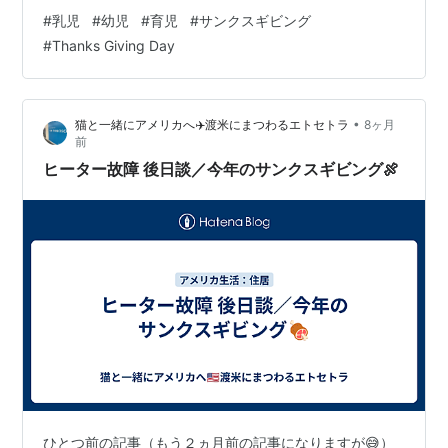
り込み（笑） 当日も午前中だけあいているお店もあり 予
#
乳児
#
幼児
#
育児
#
サンクスギビング
約のものを受け取ったりはあったので なんやかんやとバ
#
Thanks Giving Day
タバタして、昼過ぎから先輩のお家にお邪魔しました♩
現地の方々は親戚中のファミリーが集まる感じでした＊
日本にいたら夫の会社の人に会うことはなかっただろう
•
猫と一緒にアメリカへ✈️渡米にまつわるエトセトラ
8ヶ月
なと 思いつつ、とっても楽しい時間を過ごさせ…
前
ヒーター故障 後日談／今年のサンクスギビング🍖
ひとつ前の記事（もう２ヵ月前の記事になりますが😅）