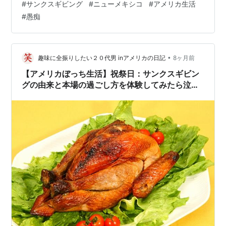
#
サンクスギビング
#
ニューメキシコ
#
アメリカ生活
て引きこもりの大型犬と まだ若くて躾もあまりなってい
#
愚痴
ない中型犬と 後から来た中型犬に嫉妬して吠えまくる小
型犬 という犬3匹を飼っており、 犬も滞在できるホテル
探すからと言っていたものの、 「結局、費用が高すぎて
無理。 ケージにほとんど入れておくから連れて行っちゃ
•
趣味に全振りしたい２０代男 inアメリカの日記
8ヶ月前
だめ？」 と言ってきた…
【アメリカぼっち生活】祝祭日：サンクスギビン
グの由来と本場の過ごし方を体験してみたら泣い
た