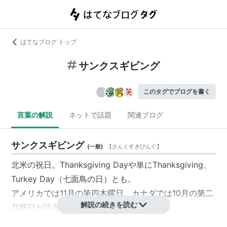
はてなブログ トップ
サンクスギビング
このタグでブログを書く
言葉の解説
ネットで話題
関連ブログ
サンクスギビング
(
一般
)
【
さんくすぎびんぐ
】
北米の祝日。Thanksgiving Dayや単にThanksgiving、
Turkey Day（七面鳥の日）とも。
アメリカでは11月の第四木曜日、カナダでは10月の第二
解説の続きを読む
月曜日が該当する。
もともとの由来は神への収穫の感謝にある。日本語では