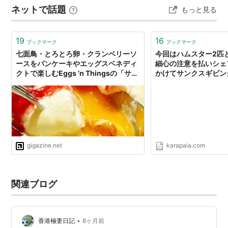
ネットで話題
もっと見る
11月の最終木曜日ときまっていて、この日は家族・親類
縁者みなそろってメインの七面鳥料理を…
19
16
ブックマーク
ブックマーク
七面鳥・とろとろ卵・クランベリーソ
今回はハムスター2匹
ースをパンケーキやエッグスベネディ
細心の注意を払いシェ
クトで楽しむEggs ’n Thingsの「サン
かけてサンクスギビン
クスギビング」メニュー試食レビュー
振る舞う
gigazine.net
karapaia.com
関連ブログ
•
香港極妻日記
8ヶ月前