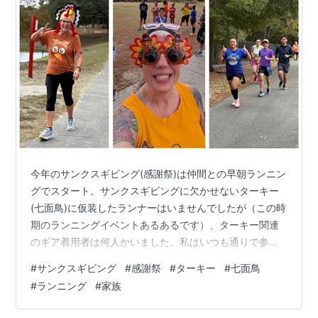
今年のサンクスギビング(感謝祭)は仲間との早朝ランニン
グでスタート。サンクスギビングに欠かせないターキー
(七面鳥)に仮装したランナーはいませんでしたが（この時
期のランニングイベントあるあるです）、ターキー関連
のギア着用者は何人かいました。私はいつも通りで参
加。（右の写真の紫色のシャツが私） 仲間と5キロ走っ
#
サンクスギビング
#
感謝祭
#
ターキー
#
七面鳥
てしばらくお喋り。帰宅後はサンクスギビングディナー
#
ランニング
#
家族
の調理に取り掛かりました。去年に引き続き、夫婦2人だ
けの静かなサンクスギビング・ディナー。 今年のターキ