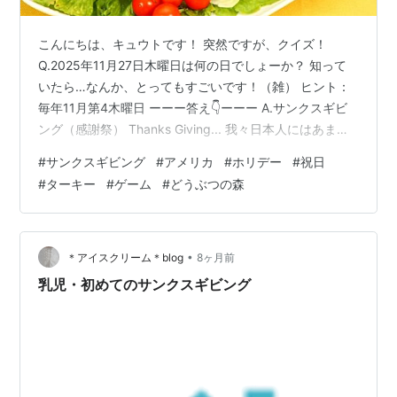
こんにちは、キュウトです！ 突然ですが、クイズ！
Q.2025年11月27日木曜日は何の日でしょーか？ 知って
いたら…なんか、とってもすごいです！（雑） ヒント：
毎年11月第4木曜日 ーーー答え👇ーーー A.サンクスギビ
ング（感謝祭） Thanks Giving... 我々日本人にはあまり
馴染みがない日ですよね 今日は珍しく真面目に、 「サン
#
サンクスギビング
#
アメリカ
#
ホリデー
#
祝日
クスギビング」の由来 アメリカ人の「サンクスギビン
#
ターキー
#
ゲーム
#
どうぶつの森
グ」の過ごし方 キュウトの「サンクスギビング」の過ご
し方 in 2025 この3点についてお話ししていこうと思いま
す。 …と思ったけど、やっぱりいつも通りのテンション
でいきます！ それでは行ってみよう！ 目…
•
＊アイスクリーム＊blog
8ヶ月前
乳児・初めてのサンクスギビング