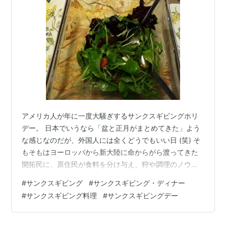
Feast サンクスギビング・フェス
ト
出版社/メーカー:
レゴ (LEGO)
メディア:
おもちゃ＆ホビー
この商品を含むブログを見る
アメリカ人が年に一度大騒ぎするサンクスギビングホリ
デー。 日本でいうなら「盆と正月がまとめてきた」よう
な感じなのだが、外国人には全くどうでもいい日 (笑) そ
もそもはヨーロッパから新大陸に命からがら渡ってきた
開拓民に、原住民が食料を分け与え、狩や調理のノウハ
ウを教えてあげたことに感謝する意味合いの日なのに、
#
サンクスギビング
#
サンクスギビング・ディナー
その原住民（ネイティブ・アメリカン）はその後白人た
#
サンクスギビング料理
#
サンクスギビングデー
ちに虐殺され、一部の部落に追いやられてしまうという
悲しい結末なのだが。 それを考えると、とても「サンク
ス」なんて白々しくて言えない、といつも思っていた。