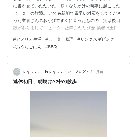
に書かせていただいた、寒くなりかけの時期に起こった
ヒーターの故障。 とても親切で素早い対応をしてくださ
った業者さんのおかげですぐに直ったものの、実は後日
談がありまして... ヒーター故障ふたたび😱 業者は土日休
業 業者の神対応✨ Service Tech来訪ふたたび👨‍🔧 屋根裏
#
アメリカ生活
#
ヒーター修理
#
サンクスギビング
へGo! さらに親切なService Tech サンクスギビングのお
#
おうちごはん
#
BBQ
うちBBQ ヒーター故障ふたたび😱 修理してもらった日は
わりとあたたかく、夜になるまでヒーターを作動する必
要がありませんでした。夜、ちょっと冷えてきたかな...
と思いつつ、布団をかぶれば全然問題ない程度…
•
レキシン丼 in レキシントン ブログ
8ヶ月前
連休初日、朝焼けの中の散歩