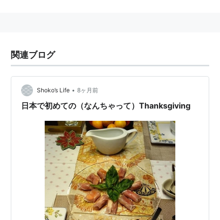
「
感謝祭
」や「収穫感謝日」と訳される。
日本でいうお盆のような感じで、家族全員が集まり、夕
飯にローストターキー（
七面鳥
のロースト）とポテト
（ベイクドポテトまたはマッシュポテト）、食後にパイ
関連ブログ
を食べる。
•
Shoko’s Life
8ヶ月前
日本で初めての（なんちゃって）Thanksgiving
スヌーピーの感謝祭 特別版
[DVD]
出版社/メーカー:
ワーナー・ホーム・
ビデオ
発売日:
2008/10/22
メディア:
DVD
クリック
: 3回
この商品を含むブログ (2件) を見る
LEGO 40056 Thanksgiving