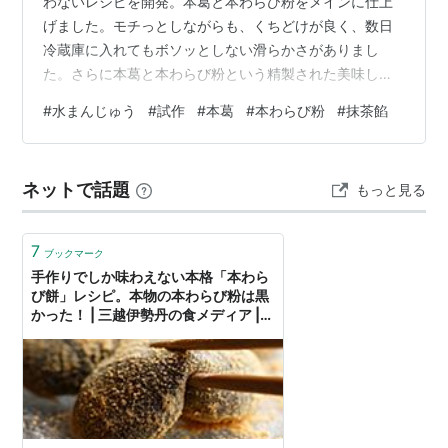
わないレシピを開発。本葛と本わらび粉をメインに仕上
げました。モチっとしながらも、くちどけが良く、数日
冷蔵庫に入れてもボソッとしない滑らかさがありまし
た。さらに本葛と本わらび粉という精製された美味しさ
があり、奥底にうま味すら感じられました。過去には無
#
水まんじゅう
#
試作
#
本葛
#
本わらび粉
#
抹茶餡
い初めて口にした食感と風味に感動です。 中には白あん
に抹茶を混ぜて仕上げました。 清涼感溢れるこの夏にぴ
ったりなデザートの完成です！ ☝冷蔵庫で2日冷やしても
ネットで話題
もっと見る
滑らかさが失われませんでした！ 材料はこれだけ！ 生地
の材料は、本葛・本わらび粉・砂糖・水のみです。本葛
と本わらび粉を使いましたが、100%の…
7
ブックマーク
手作りでしか味わえない本格「本わら
び餅」レシピ。本物の本わらび粉は黒
かった！ | 三越伊勢丹の食メディア |
FOODIE（フーディー）