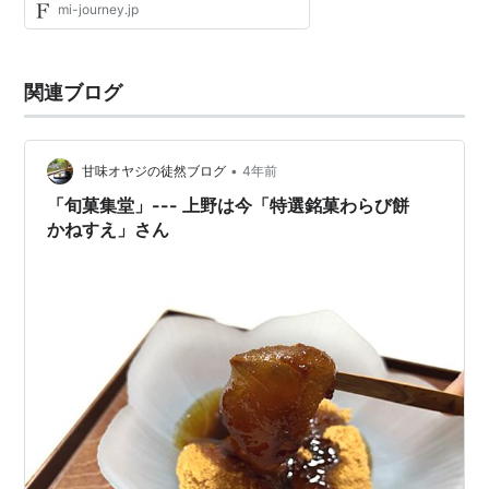
mi-journey.jp
関連ブログ
•
甘味オヤジの徒然ブログ
4年前
「旬菓集堂」--- 上野は今「特選銘菓わらび餅
かねすえ」さん