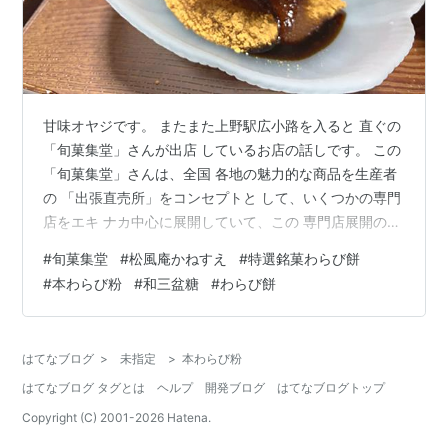
甘味オヤジです。 またまた上野駅広小路を入ると 直ぐの
「旬菓集堂」さんが出店 しているお店の話しです。 この
「旬菓集堂」さんは、全国 各地の魅力的な商品を生産者
の 「出張直売所」をコンセプトと して、いくつかの専門
店をエキ ナカ中心に展開していて、この 専門店展開の実
績から季節ごと にピークを迎える専門店を、 「生産者直
#
旬菓集堂
#
松風庵かねすえ
#
特選銘菓わらび餅
売のれん会」と言う 会社が出店しているんですよ。 出店
#
本わらび粉
#
和三盆糖
#
わらび餅
者は同じで、扱うブランド を店ごと入れ替えてるんです
ね。 前の「フルーツ大福」屋さんの 記事はこちら ↓↓
kanmioyaji.hatenablog.com で、上野は今 できたて「わ
はてなブログ
>
未指定
>
本わらび粉
らび餅」の「松風庵かねすえ」さんです …
はてなブログ タグとは
ヘルプ
開発ブログ
はてなブログトップ
Copyright (C) 2001-
2026
Hatena.