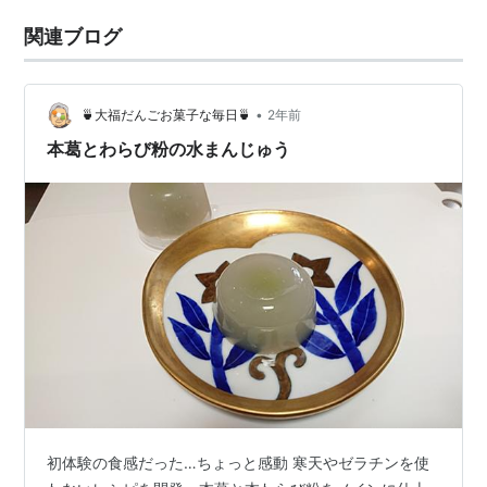
関連ブログ
•
🍵大福だんごお菓子な毎日🍵
2年前
本葛とわらび粉の水まんじゅう
初体験の食感だった…ちょっと感動 寒天やゼラチンを使