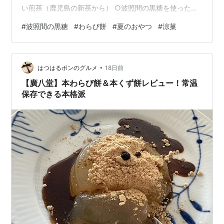
い煎茶（鹿児島の新茶から） ○波照間の黒糖を使った、
わらび餅 ○フルーツ・ヨーグルト（キウイ、種無し葡
#
波照間の黒糖
#
わらび餅
#
夏のおやつ
#
涼菓
萄） わらび餅は、優しい甘さ。懐かしく感じるのは南の
島の黒糖を使っているからでしょうか（ニッコリ）。波
照間（はてるま）、夏の陽射しがあっても、海風が涼し
•
さも届けてくれそうな気がする、南の島の大地の贈り
はつはるポンのグルメ
18日前
物。 氷水やシャーベットのように、キンキンに冷えてい
【廣八堂】本わらび餅＆本くず餅レビュー！常温
るわけではない。それは八月に置いておきます…
保存できる本格派