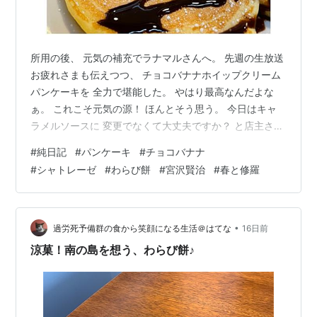
所用の後、 元気の補充でラナマルさんへ。 先週の生放送
お疲れさまも伝えつつ、 チョコバナナホイップクリーム
パンケーキを 全力で堪能した。 やはり最高なんだよな
ぁ。 これこそ元気の源！ ほんとそう思う。 今日はキャ
ラメルソースに 変更でなくて大丈夫ですか？ と店主さん
に確認されるくらい、 キャラメルバナナは何度も食べて
#
純日記
#
パンケーキ
#
チョコバナナ
て。 昨日はノーマルチョコバナナ。 ただ、そんな風に言
#
シャトレーゼ
#
わらび餅
#
宮沢賢治
#
春と修羅
われたら、、 すぐにキャラメルバナナも食べたくなる。
また早くに行きたいな。 チョコバナナもキャラメルバナ
ナも。 チョコミントにブルーベリー、ストロベリーも。
どれも最高に美味しいので、 ローテーションでとは思う
•
過労死予備群の食から笑顔になる生活＠はてな
16日前
のだけど。 キャ…
涼菓！南の島を想う、わらび餅♪