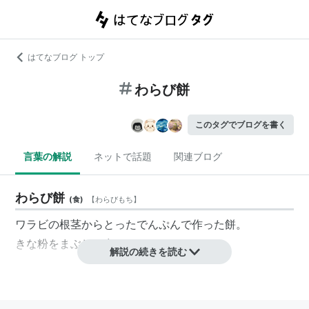
はてなブログ トップ
わらび餅
このタグでブログを書く
言葉の解説
ネットで話題
関連ブログ
わらび餅
(
食
)
【
わらびもち
】
ワラビの根茎からとったでんぷんで作った餅。
きな粉をまぶして食べる。
解説の続きを読む