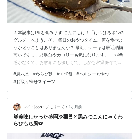
＃本記事はPRを含みます こんにちは！「はつはるポンの
グルメ」へようこそ。 毎日のおやつタイム、何を食べよ
うか迷うことはありませんか？ 最近、ケーキは最近結構
高いですし、脂肪分やカロリーも気になります。 「罪悪
感がなくて、お財布にも優しくて、しかも常温保存でき
る本格的なおやつが食べたい！」 そんなワガママを叶え
#
廣八堂
#
わらび餅
#
くず餅
#
ヘルシーおやつ
てくれる、とっておきの和スイーツに出会いました！ 廣
#
お取り寄せスイーツ
八堂の本わらび餅 一度食べたら虜になってしまう、廣八
堂（ひろはちどう）の「本わらび餅」と「本くず餅」を
紹介します。 廣八堂（ひろはちどう）の「本わらび餅」
「本くず餅」とは？ 今回ご紹介するのは、葛・わらび粉
•
マイ・joon・メモリーズ
1ヶ月前
の老舗専門店「廣八堂」が手がけ…
🙌美味しかった盛岡冷麺🍜と黒みつこんにゃくわ
らびもち風🫶