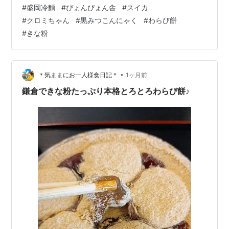
買おうかな？ナンテ思ったりしながら。。イメチェン？
#
盛岡冷麵
#
ぴょんぴょん舎
#
スイカ
でキャップ帽にしてみようかな？とか・・意外におばさ
#
クロミちゃん
#
黒みつこんにゃく
#
わらび餅
んでも、キャップ帽の方が若見えするかも？？とか。。
#
きな粉
ロングスカートにキャップ帽もありかしら？🤭とか。。
あれこれ、思ったりしながら・・3日位そのお店の前を通
り過ぎているこの頃だったりしてます😅 皆様💗お変わり
ありませんか？💞拙いブログにお越し下さってあ…
•
＊気ままにお一人様食日記＊
1ヶ月前
鎌倉できな粉たっぷり本格とろとろわらび餅♪