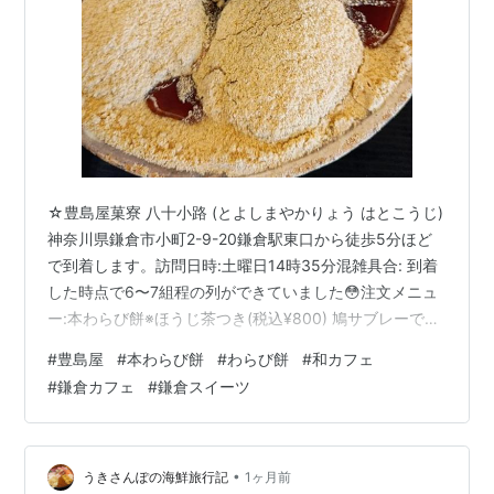
☆豊島屋菓寮 八十小路 (とよしまやかりょう はとこうじ)
神奈川県鎌倉市小町2-9-20鎌倉駅東口から徒歩5分ほど
で到着します。訪問日時:土曜日14時35分混雑具合: 到着
した時点で6〜7組程の列ができていました😳注文メニュ
ー:本わらび餅※ほうじ茶つき(税込¥800) 鳩サブレーで有
名な豊島屋の和カフェに行ってきました😊カフェは鳩サ
#
豊島屋
#
本わらび餅
#
わらび餅
#
和カフェ
ブレーが販売されている店舗のすぐ近くにあります。 物
#
鎌倉カフェ
#
鎌倉スイーツ
凄い長い列ができているわけではなかったので割とすぐ
に順番がくると思っていたのですが意外と列が進まず結
局50分待ってやっと店内に入ることができました💦 人数
が1人であろうが4人であろうがとにかく順番がきた時に
•
うきさんぽの海鮮旅行記
1ヶ月前