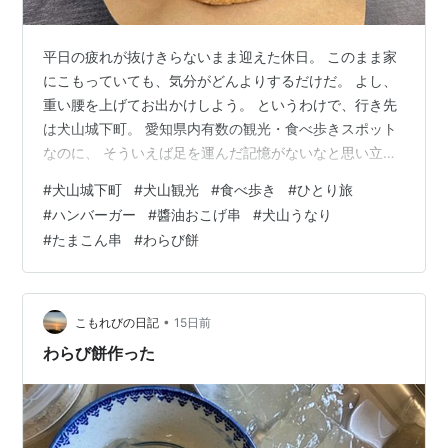
平日の疲れが抜けきらないまま迎えた休日。 このまま家
にこもっていても、気分がどんよりするだけだ。 よし、
重い腰を上げてお出かけしよう。 というわけで、行き先
は犬山城下町。 愛知県内有数の観光・食べ歩きスポット
なのに、 そういえば足を運んだ記憶がないなと思い立っ
ただけの、実にシンプルな理由だ。 名鉄犬山駅から歩く
#
犬山城下町
#
犬山観光
#
食べ歩き
#
ひとり旅
こと10分。 角を曲がった瞬間、景色がふっと江戸時代に
#
ハンバーガー
#
醬油おこげ串
#
犬山うなり
ワープする。 歴史的な町家やお屋敷が軒を連ねる町並み
#
たまこん串
#
わらび餅
に、思わず歩くスピードが緩む。 ここは、スマホの通知
すら申し訳なく感じるレベルの「非日常」だった。 よ
し、食べ歩くぞ。 123DISH 本丸スクエア店｜BBQバーガ
ー 店舗名 123…
•
こもれびの日記
15日前
わらび餅作った