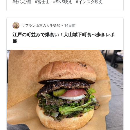
#
わらび餅
#
富士山
#
SNS映え
#
インスタ映え
•
サフラン山本の人生徒然
14日前
江戸の町並みで爆食い！犬山城下町食べ歩きレポ
🍔