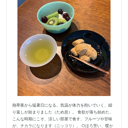
熱帯夜から猛暑日になる。気温が体力を削いでいく、繰
り返しが始まりました（ため息）。 食欲が落ち始めた、
こんな時期にこそ、涼しい部屋で食す、フルーツや甘味
が、チカラになります（ニッコリ）。 ○ほろ苦い、暖か