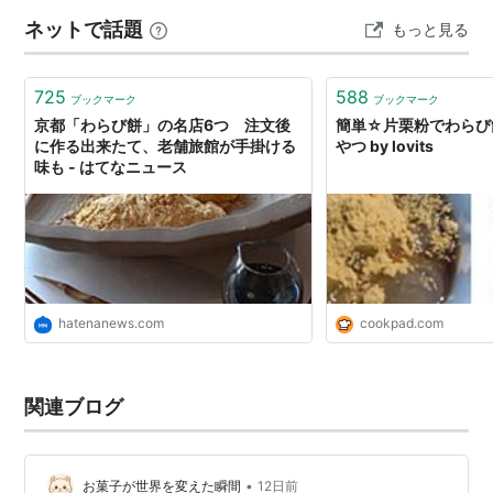
に食べたことが無かった味が出てたので買うことに。 数
ネットで話題
もっと見る
年前に比べると一回り小さくなった…
725
588
ブックマーク
ブックマーク
京都「わらび餅」の名店6つ 注文後
簡単☆片栗粉でわらび
に作る出来たて、老舗旅館が手掛ける
やつ by lovits
味も - はてなニュース
hatenanews.com
cookpad.com
関連ブログ
•
お菓子が世界を変えた瞬間
12日前