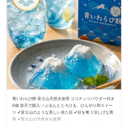
青いわらび餅 富士山天然水使用 ココナッツパウダー付き
6個 楽天で購入 ✅ぷるんととろける、ひんやり和スイー
ツ ✔富士山のような美しい見た目 ✔目を奪う涼しげな青
色 ✔富士山の天然水を使用