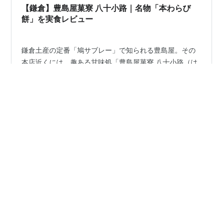
空いて…
【鎌倉】豊島屋菓寮 八十小路｜名物「本わらび
餅」を実食レビュー
鎌倉土産の定番「鳩サブレー」で知られる豊島屋。その
本店近くには、趣ある甘味処「豊島屋菓寮 八十小路（は