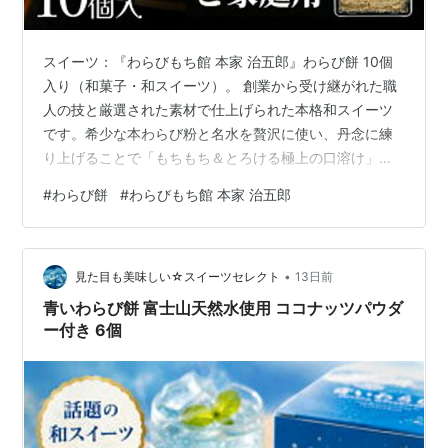
スイーツ：『わらびもち館 本家 治五郎』わらび餅 10個
入り（和菓子・和スイーツ）。 創業から受け継がれた職
人の技と厳選された素材で仕上げられた本格和スイーツ
です。希少な本わらび粉と名水を贅沢に使い、丹念に練
り上げることで「もちもち＆とろける極上の口溶け」を
実現しています。香ばしく風味豊かな特製きな粉がたっ
#
わらび餅
#
わらびもち館 本家 治五郎
ぷりと塗されており、一口食べれば上品な甘みが広がり
ます。ご自宅用はもちろん贈り物にも最適な逸品です。
•
見た目も美味しい☆スイーツセレクト
13日前
青いわらび餅 富士山天然水使用 ココナッツパウダ
ー付き 6個