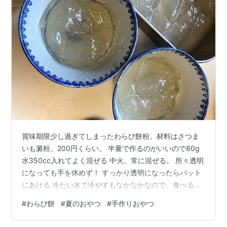
賞味期限少し過ぎてしまったわらび餅粉。材料はさつま
いも澱粉。200円くらい。 半量で作るのがいいので80g
水350cc入れてよく混ぜる 中火。常に混ぜる。 所々透明
になっても手を休めず！ すっかり透明になったらバット
にあける 冷たい水で冷やすもなかなかなので、食べる分
だけ氷水に放つ。 よく冷えたら濡らした包丁で切る。ま
#
わらび餅
#
夏のおやつ
#
手作りおやつ
な板も濡らしておく。 ふふふ。 きな粉と黒蜜 美味し
い！残りの半分も食べちゃえ！一度になくなった。やめ