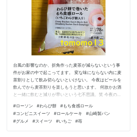
台風の影響なのか、折角作った麦茶が減らないという事
件がお家の中で起こってます。 変な味にならない内に麦
茶割りとして飲み切らないといけない。 今夜はビールを
飲んでから麦茶割りを楽しもうと思います。 何故かお酒
と一緒に飲むと減りが早いという七不思議。笑 今夜のお
やつ ローソン『わらび餅で巻いたもち食感ロール（いち
#
ローソン
#
わらび餅
#
もち食感ロール
ごわらび餅入り）』です。 数年前、この【もち食感ロー
#
コンビニスイーツ
#
ロールケーキ
#
山崎製パン
ル】にハマっていました。 新しい味が出なくて、同じ味
#
グルメ
#
スイーツ
#
いちご
#
苺
のローテーションだったので、買うことも無くなりすっ
かり忘れた存在でした。 数日前にローソンへ行ったとき