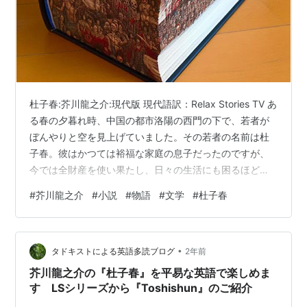
杜子春:芥川龍之介:現代版 現代語訳：Relax Stories TV あ
る春の夕暮れ時、中国の都市洛陽の西門の下で、若者が
ぼんやりと空を見上げていました。その若者の名前は杜
子春。彼はかつては裕福な家庭の息子だったのですが、
今では全財産を使い果たし、日々の生活にも困るほどの
貧しい状況に陥っていました。その頃の洛陽は、世界で
#
芥川龍之介
#
小説
#
物語
#
文学
#
杜子春
も類を見ないほどの繁栄を極めた都市で、道路には人々
や車が絶えず行き交っていました。門全体が油のような
夕日の光に照らされていて、老人の被った帽子や、トル
•
コの女性の金のイヤリング、白馬の色糸の手綱などが、
タドキストによる英語多読ブログ
2年前
絶えず流れていく様子は、まるで絵画のような美しさで
芥川龍之介の『杜子春』を平易な英語で楽しめま
した。 しかし杜子春は相変…
す LSシリーズから『Toshishun』のご紹介