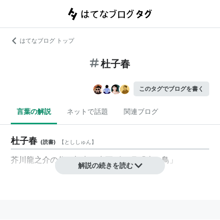
はてなブログ トップ
杜子春
このタグでブログを書く
言葉の解説
ネットで話題
関連ブログ
杜子春
(
読書
)
【
とししゅん
】
芥川龍之介の作。初出：大正9年7月「赤い鳥」
解説の続きを読む