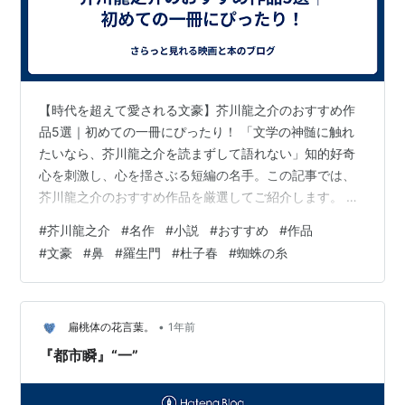
【時代を超えて愛される文豪】芥川龍之介のおすすめ作
品5選｜初めての一冊にぴったり！ 「文学の神髄に触れ
たいなら、芥川龍之介を読まずして語れない」知的好奇
心を刺激し、心を揺さぶる短編の名手。この記事では、
芥川龍之介のおすすめ作品を厳選してご紹介します。 な
ぜ今、芥川龍之介なのか？ 明治・大正を代表する天才作
#
芥川龍之介
#
名作
#
小説
#
おすすめ
#
作品
家・芥川龍之介。 短編ながら深いテーマと美しい日本
#
文豪
#
鼻
#
羅生門
#
杜子春
#
蜘蛛の糸
語、そして予想を裏切る展開は、現代の読者にも驚きと
感動を与えてくれます。Kindleや文庫でも手軽に読め、
読書初心者から文学ファンまで広くおすすめできます。
初心者にもおすすめ！芥川龍之介の名作5選 ① 羅生門
•
扁桃体の花言葉。
1年前
（らしょうもん） 「生きるために、…
『都市瞬』“一”