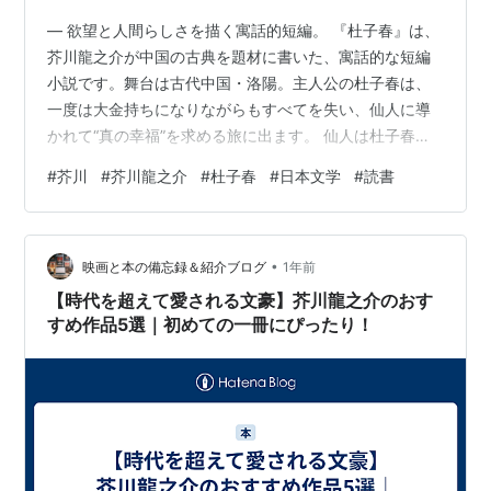
― 欲望と人間らしさを描く寓話的短編。 『杜子春』は、
芥川龍之介が中国の古典を題材に書いた、寓話的な短編
小説です。舞台は古代中国・洛陽。主人公の杜子春は、
一度は大金持ちになりながらもすべてを失い、仙人に導
かれて“真の幸福”を求める旅に出ます。 仙人は杜子春
に、「口をきいてはいけない」という試練を課します。
#
芥川
#
芥川龍之介
#
杜子春
#
日本文学
#
読書
杜子春はどんな苦しみにも耐え、言葉を発しません。刀
で切られても、地獄に落とされても黙り続けます。とこ
ろが最後に、目の前で両親が責め苦を受ける幻影を見せ
•
られたとき、彼は思わず叫んでしまうのです。 この瞬
映画と本の備忘録＆紹介ブログ
1年前
間、仙人は笑いながら試練の終わりを告げます。「人間
【時代を超えて愛される文豪】芥川龍之介のおす
らしさ」とは、自分よりも他人を思いやる心——…
すめ作品5選｜初めての一冊にぴったり！