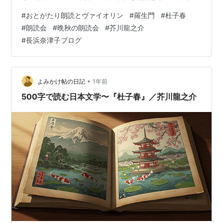
で描きます。今回は初演です。 ところで芥川龍之介のお
#
おとがたり朗読とヴァイオリン
#
羅生門
#
杜子春
墓も、豊島区の慈眼寺とのこと。豊島区は文豪のお墓が
#
朗読会
#
晩秋の朗読会
#
芥川龍之介
多いですね。 ＜イベントについて＞ 日時 2025年11月22
#
長浜奈津子ブログ
日（土）開場 14:30 ／ 開演 15:00 会場 雑司ヶ谷「エ
ル・チョクロ」会場アクセス（公式サイト） 出演 おとが
たり（朗読とヴァイオリン）長浜奈津子［朗読］／ 喜
多…
•
よみかけ帖の日記
1年前
500字で読む日本文学〜『杜子春』／芥川龍之介