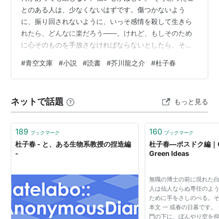
とのある人は、少なくないはずです。傷つかないよう
に、振り回されないように、いっそ感情を殺して生きら
れたら、どんなに楽だろう——。けれど、もしそのため
に心そのものを手放さなければならないとしたら、それ
でもあなたは「強さ」のほうを選ぶでしょうか。いまか
#
青空文庫
#
小説
#
読書
#
芥川龍之介
#
杜子春
ら百年あまり前、ある童話の主人公が、まさにその選択
の岸辺に立たされました。傷つかない超越者になるか、
傷つく一人の人間にとどまるか。彼が最後に上げた、た
ネットで話題
もっと見る
った一言の叫びから、考えてみたいと思います。 この作
品を、いま読む理由 ここで作品の名を明かします。芥川
龍之介の『杜子春』。児童雑誌『赤い鳥』に発表さ…
189
160
ブックマーク
ブックマーク
杜子春 - と、ある生物系教授の捏造編
杜子春―ポスドク編｜Col
-
Green Ideas
無職の博士の前に現れた
人は仙人ならぬ専任のよ
ために手をさしのべる。
本文 一 或春の日暮です。
門の下に、ぼんやり空を