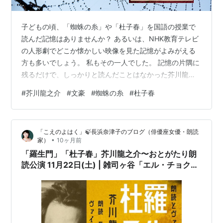
子どもの頃、「蜘蛛の糸」や「杜子春」を国語の授業で
読んだ記憶はありませんか？ あるいは、NHK教育テレビ
の人形劇でどこか懐かしい映像を見た記憶がよみがえる
方も多いでしょう。 私もその一人でした。 記憶の片隅に
残るだけで、しっかりと読んだことはなかった芥川龍之
介の作品。 けれど、ふと書店で『蜘蛛の糸・杜子春』
#
芥川龍之介
#
文豪
#
蜘蛛の糸
#
杜子春
（新潮文庫）を手に取り、改めて読んでみようと思った
のです。 この文庫本には、「蜘蛛の糸」「杜子春」をは
じめとして以下のような短編が収録されています： 蜘蛛
「こえのよはく」🍃長浜奈津子のブログ（俳優座女優・朗読
の糸 犬と笛 蜜柑 魔術 杜子春 アグニの神 トロッコ 仙人
•
家）
10ヶ月前
猿蟹合戦 白 まるで“芥川龍之介の短編集・ベストアルバ
「羅生門」「杜子春」芥川龍之介〜おとがたり朗
ム”のような一冊。 ど…
読公演 11月22日(土) | 雑司ヶ谷「エル・チョク
ロ」