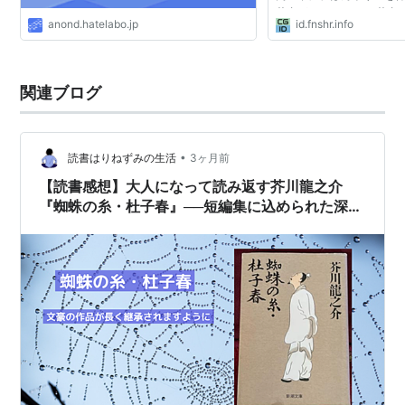
若者がありました。 若者
anond.hatelabo.jp
id.fnshr.info
て、元はしっかりとした
たものでしたが...
関連ブログ
•
読書はりねずみの生活
3ヶ月前
【読書感想】大人になって読み返す芥川龍之介
『蜘蛛の糸・杜子春』──短編集に込められた深い
教訓と人間理解