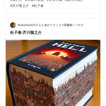
#
芥川竜之介
#
杜子春
•
RelaxStoriesTV 心と体のリラックス図書館
2年前
杜子春:芥川龍之介