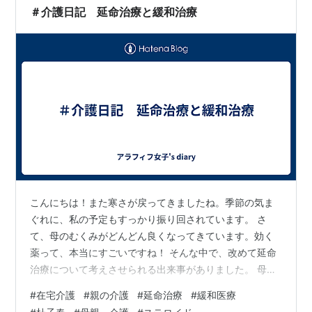
手綱が、絶えず流れて行く容子は、まるで画のような美
＃介護日記 延命治療と緩和治療
しさです。 しかしトシハルは相変わ…
こんにちは！また寒さが戻ってきましたね。季節の気ま
ぐれに、私の予定もすっかり振り回されています。 さ
て、母のむくみがどんどん良くなってきています。効く
薬って、本当にすごいですね！ そんな中で、改めて延命
治療について考えさせられる出来事がありました。 母の
浮腫みがひどくなり、心肺機能も大きく低下して、正直
#
在宅介護
#
親の介護
#
延命治療
#
緩和医療
今回はもう厳しいかもしれない…と覚悟を決めていまし