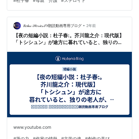
#
杜子春
#
母親 介護
#
ステロイド
た。往診の先生と相談し、ダメもとで元々飲んでいたス
テロイドを増やし、少しでも楽になればと酸素のチュー
ブもつけることに。 すると、薬がしっかり効いてくれ
て、母は持ちこたえました。でも、これって延命治療に
•
𝑅𝑒𝓁𝒶𝓍 𝒮𝓉𝑜𝓇𝒾𝑒𝓈𝒯𝒱朗読動画専用ブログ
2年前
なるのかな？ もし何もしなければ、むくみがさら…
【夜の短編小説：杜子春:。芥川龍之介：現代版】
「トシシュン」が途方に暮れていると、独りの老
人が、この出会いが奇跡の出会いになるか...
www.youtube.com
#
筆の力
#
作家の情熱
#
文学の魂
#
創作の喜び