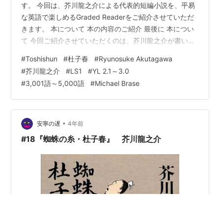
す。 今回は、芥川龍之介による代表的短編小説を、平易
な英語で楽しめるGraded Readerをご紹介させていただ
きます。 本について 本の内容のご紹介 最後に 本につい
て 今回ご紹介させていただくのは、芥川龍之介が書いた
作品を、Michael Braseさんが英訳し簡略化したGraded
#
Toshishun
#
杜子春
#
Ryunosuke Akutagawa
Reader（段階別図書）、『Toshishun』です。 YL 2.6～
#
芥川龍之介
#
LS1
#
YL 2.1～3.0
3.2程度 語数は3,660語 シリーズ：Ladder Seriesの
#
3,001語～5,000語
#
Michael Brase
Level 1 (LS1)【1,000語レベル】です。 杜子春
Toshishun (ラダーシリーズ Level …
•
安寧の遅
4年前
#18『蜘蛛の糸・杜子春』 芥川龍之介