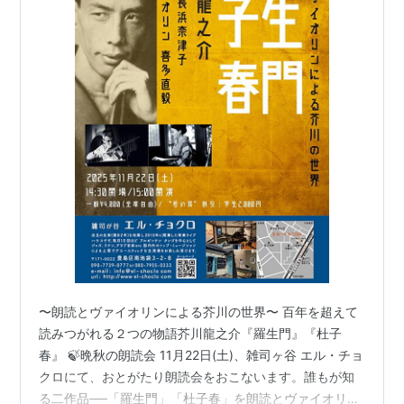
〜朗読とヴァイオリンによる芥川の世界〜 百年を超えて
読みつがれる２つの物語芥川龍之介『羅生門』『杜子
春』 🍃晩秋の朗読会 11月22日(土)、雑司ヶ谷 エル・チョ
クロにて、おとがたり朗読会をおこないます。誰もが知
る二作品──「羅生門」「杜子春」を朗読とヴァイオリン