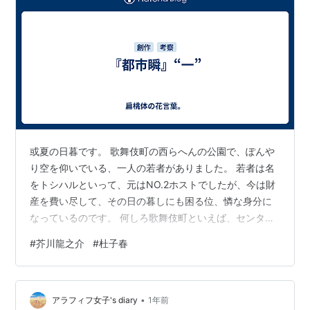
或夏の日暮です。 歌舞伎町の西らへんの公園で、ぽんや
り空を仰いでいる、一人の若者がありました。 若者は名
をトシハルといって、元はNO.2ホストでしたが、今は財
産を費い尽して、その日の暮しにも困る位、憐な身分に
なっているのです。 何しろ歌舞伎町といえば、センター
街くらい、繁昌を極めた街ですから、往来にはまだしっ
#
芥川龍之介
#
杜子春
きりなく、ホストやキャバ嬢が通っていました。公園一
ぱいに当っている、油のような黄昏の光の中に、お年を
召したホストのかぶった紗々みたいな帽子や、トルコ系
•
お嬢の金の耳環や、現NO.1ホスト“白馬”に飾った色糸の
アラフィフ女子's diary
1年前