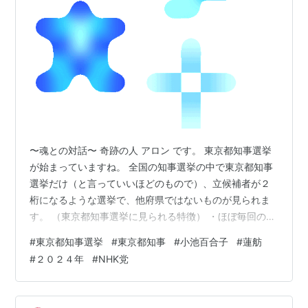
〜魂との対話〜 奇跡の人 アロン です。 東京都知事選挙
が始まっていますね。 全国の知事選挙の中で東京都知事
選挙だけ（と言っていいほどのもので）、立候補者が２
桁になるような選挙で、他府県ではないものが見られま
す。 （東京都知事選挙に見られる特徴） ・ほぼ毎回の選
挙で１０名以上の立候補者がある ・衆議院議員・参議院
#
東京都知事選挙
#
東京都知事
#
小池百合子
#
蓮舫
議員経験者の政治転職的な立候補がある ・政治主張のた
#
２０２４年
#
NHK党
めに毎回立候補する人が見られる ・他府県知事経験者の
立候補も多くある ・有名人立候補者が毎回いる ・小規模
な政治団体からの立候補もあり、当選確率より政治主張