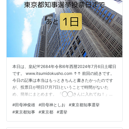
本日は、皇紀🎌2684年令和6年西暦2024年7月6日土曜日
です。 www.itsumidokusho.com ↑↑ 前回の続きです。
今日の記事は本当はもっときちんと書きたかったのです
が、投票日が明日(7月7日)ということで時間がないた
め、簡単にまとめます。 「◯◯さんに入れてね！」な
ど、投票依頼を当日にしてはいけないんですよ。公職選
#
田母神俊雄
#
田母神としお
#
東京都知事選挙
挙法違反になってしまいます。みなさんも、お気をつけ
#
東京都知事
#
東京都
#
選挙
ください🙇‍♀️ ちなみに、「◯◯さんに入れてね！」はだ
めですが、「今日は投票日です」や「選挙に行こう！」
などただ単に、投票に行くように促すのはOKです👍 とい