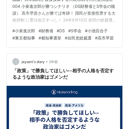
004 小泉進次郎が勝つシナリオ （DS財務省とS学会の陰
謀） 高市早苗さんが勝てば奇跡！ 国民が直接投票する大
統領制 に憲法改正すべし！ 24年9月10日 前回の総裁選
挙で 岸田総裁になったが・・・ 自民党員の投票用紙の
#
小泉進次郎
#
財務省
#
DS
#
S学会
#
小池百合子
改ザンで不正選挙となった だいたい郵便物なんて 改ざん
#
東京都知事
#
都知事選挙
#
自民党総裁選
#
高市早苗
簡単でしょ？ 誰でもできる 今回は警戒を厳重にして ほ
しいですね。 なぜ日本人はいつも お上は不正をしないと
思うのだろうか？ 前回のアメリカ大統領 選挙も不正だっ
た 1000万票が多かったと 判明しているのに メデ…
•
jeyseni's diary
2年前
「政策」で勝負してほしい--相手の人格を否定す
るような政治家はゴメンだ