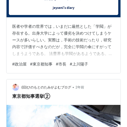
医者や学者の世界では，いまだに厳然とした「学閥」が
存在する。出身大学によって優劣を決めつけてしまうケ
ースが多いらしい。実際は，手術の技術だったり，研究
内容で評価すべきなのだが，完全に学閥の傘にすがって
しまうようである。 法曹界も学閥があるようである。し
かし，実際は法の解釈の深さや，ケースの読み方によっ
#
政治屋
#
東京都知事
#
市長
#
上川陽子
て，結果が変わってくる。検事と弁護士の戦いであって
も，そこには真実があるからこそ，勝ち負けが決まる。
一般企業では，顧客に対する製品やサービスの内容，適
•
切な価格が勝敗を決する。勝者と敗者はほぼ明確に決ま
(旧)ひのもとのたみがよむブログ
2年前
る。恨み言を言っても始まらない。いいモノが勝つか，
東京都知事選挙②
価格で勝負するか，それは顧客が決める。文句の言…