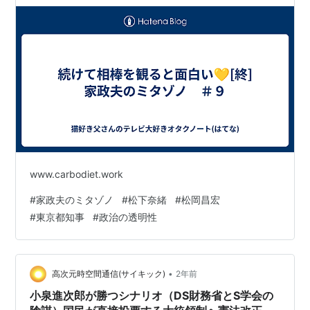
www.carbodiet.work
#
家政夫のミタゾノ
#
松下奈緒
#
松岡昌宏
#
東京都知事
#
政治の透明性
•
高次元時空間通信(サイキック)
2年前
小泉進次郎が勝つシナリオ（DS財務省とS学会の