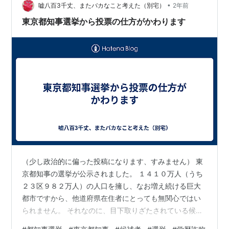
機会を得るためのものと思われる 青島幸男 知事 以後 石
•
嘘八百3千丈、またバカなこと考えた（別宅）
2年前
原慎太郎 猪瀬直樹 舛…
東京都知事選挙から投票の仕方がかわります
（少し政治的に偏った投稿になります、すみません） 東
京都知事の選挙が公示されました。 １４１０万人（うち
２３区９８２万人）の人口を擁し、なお増え続ける巨大
都市ですから、他道府県在住者にとっても無関心ではい
られません。 それなのに、目下取りざたされている候補
者に、「これは」という人がいない、「これでもま、良