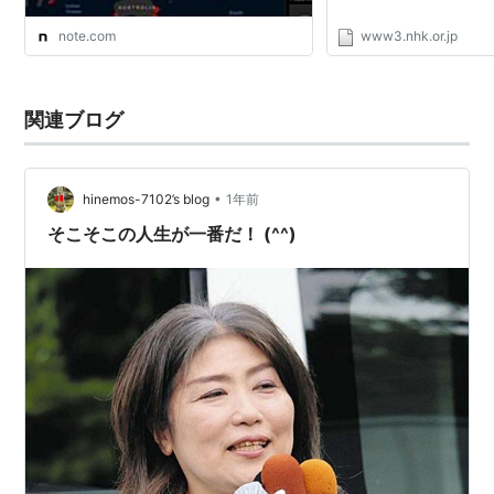
note.com
www3.nhk.or.jp
関連ブログ
•
hinemos-7102’s blog
1年前
そこそこの人生が一番だ！ (^^)