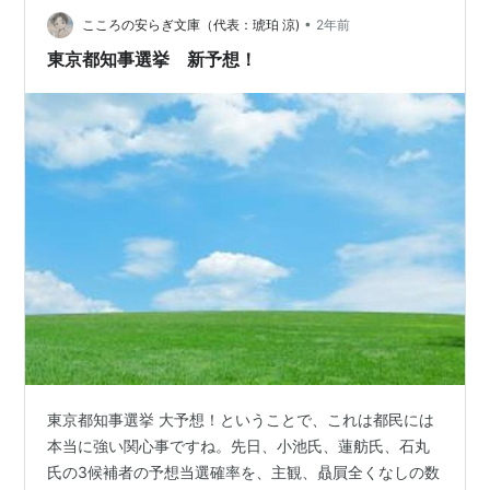
うことで、今日は私が支持している人について書きま
•
こころの安らぎ文庫（代表：琥珀 涼)
2年前
す…
東京都知事選挙 新予想！
東京都知事選挙 大予想！ということで、これは都民には
本当に強い関心事ですね。先日、小池氏、蓮舫氏、石丸
氏の3候補者の予想当選確率を、主観、贔屓全くなしの数