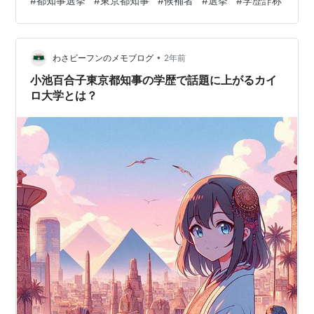
#
都知事選挙
#
東京都知事
#
候補者
#
選挙
#
学歴詐称
いか」という人もいない。 巷では「本命の現職：学歴詐
称賞味期限切れの緑の古狸」「対抗馬：産地偽装二重国
籍の白い噛みつき亀」「穴馬：東京弱体化異物混入の赤
•
かったきつね」 の大三元だなんて揶揄されています。
わさビーフンのメモブログ
2年前
「泡沫」といわれる候補者の中には、立派な方もおられ
小池百合子東京都知事の学歴で話題に上がるカイ
るのでしょうけれど、なにせ政策や人物では…
ロ大学とは？