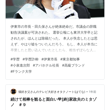
伊東市の市長・田久保さんが絶体絶命だ。市議会の辞職
勧告決議案が可決された。 選挙公報にも東洋大学卒と記
されたが、ほんとは除籍だった。 本人が失念したとは思
えず、やはり嘘をついたんだろう。 もし、本人が本当に
卒業したと思い込んでいたとしたら、相当ずぼらな人間
だね。 嘘と知りつつ選挙に出ていたとしたら、ずいぶん
#
学歴
#
学歴詐称
#
伊東市長
#
東京都知事
と面の皮が厚いね。 東洋大学を卒業したかしなかったか
#
小泉進次郎
#
アパホテル社長
#
高級ブランド
の差は、実質はそんなに違いはないだろうが。 伊東と言
#
Fランク大学
ったら、”ハトヤ”ホテルだろう。 子どもの頃、死ぬほど
このCMの歌を聞いてきた。 「伊東に行くならハトヤ、
電話は４１２６（よいふろ）…♪」覚えてしまった。 この
ＣＭソングの作曲はいずみたく…
•
猫好き父さんのテレビ大好きオタクノート(はてな)
1年前
続けて相棒を観ると面白い💛[終]家政夫のミタゾ
ノ ＃９