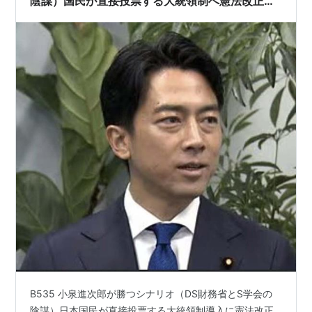
陰謀）国民が直接投票する大統領制へ憲法改正す
べし！！
B535 小泉進次郎が勝つシナリオ（DS財務省とS学会の
陰謀）日本国民が直接投票する大統領制導入に憲法改正