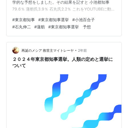
学的な予想をしました。その結果を記すと 小池都知事
79.6％ 蓮舫氏3.9％ 石丸氏2.2％ これをYOUTUBEに動画
としてアップロードしました。しかし、 youtu.be この動
#
東京都知事
#
東京都知事選挙
#
小池百合子
画の再生回数は多いものの、高評価数は何と29％だった
#
石丸伸二
#
蓮舫
#
東京都知事選挙 予想
のです。低評価は71％でした。これを考えてふと思った
のが、この動画では小池都知事が有利、と結論付けてい
ることから29%の視聴者は小池都知事以外を支持してい
るのではないか、という事です。逆に、低評価を付けた
•
再誕のメシア 救世主マイトレーヤ
2年前
71％の…
２０２４年東京都知事選挙。人類の定めと選挙に
ついて