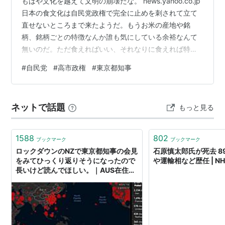
もはや文化を越えて文明の崩壊だな。 news.yahoo.co.jp
日本の食文化は自民党政権で完全に止めを刺されて立て
直せないところまで来たようだ。もうお米の産地や銘
柄、銘柄ごとの特徴なんか誰も気にしている余裕なんて
無いのだ。ただ食えればいい、それなりに食えれば特別
なコメ出なくてもいい、という事になると今まで農業試
#
自民党
#
高市政権
#
東京都知事
験場が頑張って新たな品種や銘柄を作るために努力して
きたのが全部台無しになるわけで、これから先は安くて
食えればいい米しか売れなくなるだろう。そなれば食の
ネットで話題
もっと見る
多様性は崩壊するわけで、今にして思えば築地市場を豊
洲に移した辺りから日本の食文化に対する意識が変わっ
たと思う。あの時点で売る方は環境…
1588
802
ブックマーク
ブックマーク
ロックダウンのNZで東京都知事の会見
石原慎太郎氏が死去 8
をみてひっくり返りそうになったので
や運輸相など歴任 | N
長いけど読んでほしい。｜AUS在住空
飛ぶとーちゃん Ash