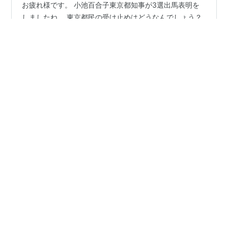
お疲れ様です。 小池百合子東京都知事が3選出馬表明を
しましたね。 東京都民の受け止めはどうなんでしょう？
【東京大改革2.0】『７つのゼロ公約』 ①介護離職 ②残
業 ③待機児童 ④都道電柱 ⑤満員電車 ⑥多摩格差 ⑦
ペット殺処分 小池氏は『キャッチコピー』が大好きです
よね。 ほとんどと言っていいほど実績は乏しい。 私が気
#
東京都知事
#
小池百合子
#
学歴詐称
になるのは『東京オリンピック』における負の遺産で
#
ブラックボックス
#
政治とカネ
#
成和政策研究会
す。 東京都はお金があるから問題ないのでしょうか？ た
#
森派
だ、ご自身の問題として、 ▽学歴詐称 ▽都知事ファース
ト化 ▽自民党都連『ブラックボックス』との連携 ＜学歴