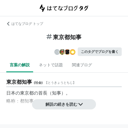
はてなブログ トップ
東京都知事
このタグでブログを書く
言葉の解説
ネットで話題
関連ブログ
東京都知事
(
社会
)
【
とうきょうとちじ
】
日本の
東京都
の
首長
（
知事
）。
略称：
都知事
解説の続きを読む