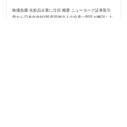
株価急騰 化粧品企業に注目 概要 ニューヨーク証券取引
所から日本生命NY投資現地法人の今真一郎氏が解説した
内容によると、エヌビディアの決算発表が市場予想を上
回り、ITセクターの株価が上昇しました。一方で、米国5
月のPMI（購買担当者景気指数）総合指数が市場予想を上
回り、2022年4月以来の高水準を記録したことから米国
#
株価急騰
#
化粧品企業
#
エヌビディア決算
#
PMI
10年国債が上昇し、株式市場全体ではITセクター以外の
#
個人消費
銘柄が下落しました。 株式市場の動向 ITセクターの上昇
エヌビディアの決算が市場予想を上回った結果、ITセク