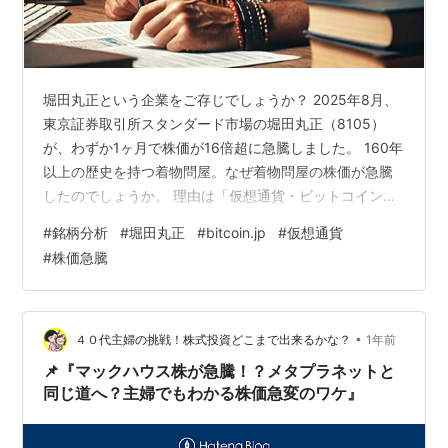
堀田丸正という企業をご存じでしょうか？ 2025年8月、
東京証券取引所スタンダード市場の堀田丸正（8105）
が、わずか1ヶ月で株価が16倍超に急騰しました。 160年
以上の歴史を持つ着物問屋。なぜ着物問屋の株価が急騰
したのでしょうか。 理由は「仮想通貨・ビットコイン企
業」への業態転換を宣言です。 仮想通貨が日々高値更新
#
銘柄分析
#
堀田丸正
#
bitcoin.jp
#
仮想通貨
を続ける中、投資家・メディア・SNSで大きな話題を呼
#
株価急騰
んでいます。 この急騰は単なる偶然ではなく、米国の暗
号資産プラットフォームとの連携や市場心理、さらには
日本の規制環境といった複数の要因が重なった結果で
す。 本記事では、堀田丸正に何が起きているのかを分析
•
４０代主婦の挑戦！株式投資どこまで出来るかな？
1年前
します。 目次 ■ 急騰の…
📌『マックハウス株が急騰！？メタプラネットと
同じ道へ？主婦でもわかる株価急変のワケ』