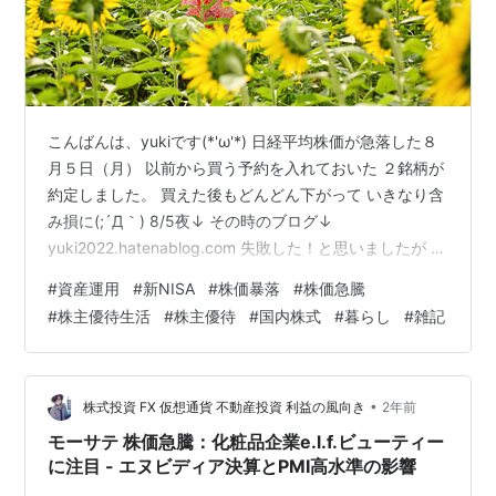
こんばんは、yukiです(*'ω'*) 日経平均株価が急落した８
月５日（月） 以前から買う予約を入れておいた ２銘柄が
約定しました。 買えた後もどんどん下がって いきなり含
み損に(;´Д｀) 8/5夜↓ その時のブログ↓
yuki2022.hatenablog.com 失敗した！と思いましたが 今
度は株価急騰!(^^)! 本日現在こんな感じになりました↓ わ
#
資産運用
#
新NISA
#
株価暴落
#
株価急騰
りと短期間でプラスになったので 安心しました。 しまむ
#
株主優待生活
#
株主優待
#
国内株式
#
暮らし
#
雑記
らは株主優待目当てですが 株価次第で利確もアリか
な？！ 基本は中長期でと考えているので 一喜一憂しなく
て良いと思っていますが それでも喜んでしまいます( *
´艸｀) 他の株たちも株価が回…
•
株式投資 FX 仮想通貨 不動産投資 利益の風向き
2年前
モーサテ 株価急騰：化粧品企業e.l.f.ビューティー
に注目 - エヌビディア決算とPMI高水準の影響