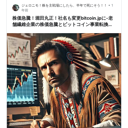
•
ジェロニモ！株を主戦場にしたら、半年で死にそう！！
1
通し まとめ 1. 業績好調と株主還元の強化 2025年3月
年前
期、アステリアは売上収益・営業利益…
株価急騰！堀田丸正！社名も変更bitcoin.jpに-老
舗繊維企業の株価急騰とビットコイン事業転換の
全貌