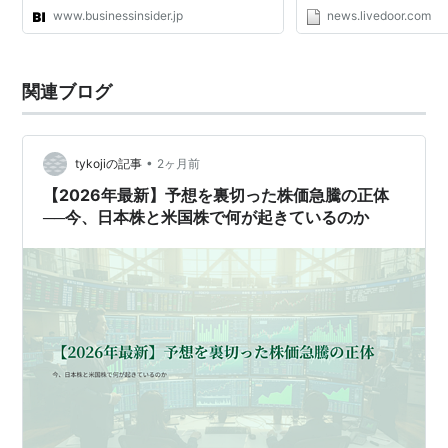
www.businessinsider.jp
news.livedoor.com
関連ブログ
•
tykojiの記事
2ヶ月前
【2026年最新】予想を裏切った株価急騰の正体
──今、日本株と米国株で何が起きているのか