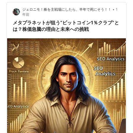
トは、もともとアニメ関連の会社でしたが、2023年頃か
•
ジェロニモ！株を主戦場にしたら、半年で死にそう！！
1
ら突然、ビットコイン関連に事業転換。そ…
年前
メタプラネットが狙う“ビットコイン1％クラブ”と
は？株価急騰の理由と未来への挑戦