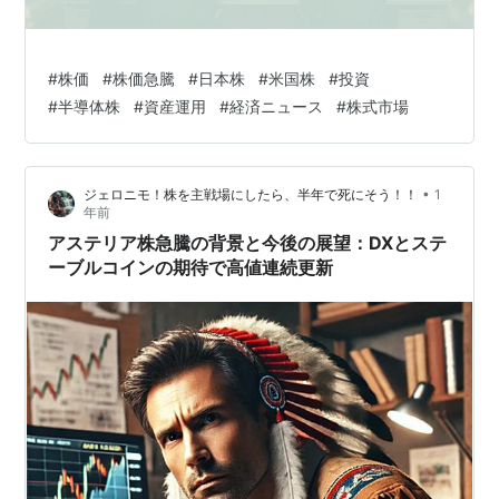
#
株価
#
株価急騰
#
日本株
#
米国株
#
投資
#
半導体株
#
資産運用
#
経済ニュース
#
株式市場
•
ジェロニモ！株を主戦場にしたら、半年で死にそう！！
1
年前
アステリア株急騰の背景と今後の展望：DXとステ
ーブルコインの期待で高値連続更新