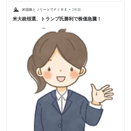
うこともあるから，寝る前の米国株・ETFの成行注文は怖
•
い…
米国株とＪリートでＦＩＲＥ
2年前
米大統領選、トランプ氏勝利で株価急騰！