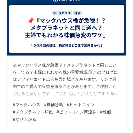
📈マックハウス株が急騰？！メタプラネットと同じこと
をしてる？主婦にもわかる株の異変解説🧐 このブログに
はアフィリエイト広告を含む場合があります。リンク経
由でのご購入で収益を得ることがあります。ご理解いた
だけると嬉しいです。 こんにちは！おけももです！ 最
近、マックハウスの株価が突然、謎の急上昇を見せてい
#
マックハウス
#
株価急騰
#
ビットコイン
ます💦「え？マックハウスって服屋さんでしょ？なん
#
メタプラネット類似
#
ビットコイン関連株
#
株価
で？？」と思った方、多いですよね。 実はこれ、以前話
#
なぜ上がる
題になったメタプラネット株と「そっくり」な動きなん
です。 🧩メタプラネットって何だったの？ メタプラネッ