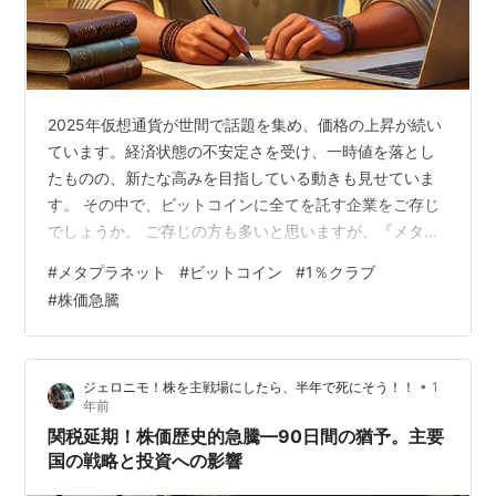
2025年仮想通貨が世間で話題を集め、価格の上昇が続い
ています。経済状態の不安定さを受け、一時値を落とし
たものの、新たな高みを目指している動きも見せていま
す。 その中で、ビットコインに全てを託す企業をご存じ
でしょうか。 ご存じの方も多いと思いますが、『メタプ
ラネット』です。 本記事では、ビットコインにかけるメ
#
メタプラネット
#
ビットコイン
#
1％クラブ
タプラネットとビットコインの現在地、今後の行方を考
#
株価急騰
察します。 目次 ビットコインで世界トップ1％へ ビット
コインについて メタプラネットの戦略と野心 株価への影
響と市場の評価 「1％クラブ」の意味とビットコインの未
•
ジェロニモ！株を主戦場にしたら、半年で死にそう！！
1
来 今後の展望とリスク まとめ ビットコインで世界トッ
年前
プ1％へ 2025年6…
関税延期！株価歴史的急騰—90日間の猶予。主要
国の戦略と投資への影響