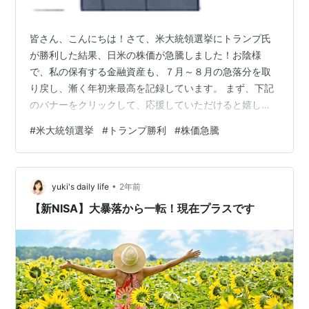
皆さん、こんにちは！さて、米大統領選挙にトランプ氏
が勝利した結果、日米の株価が急騰しました！お陰様
で、私の保有する金融資産も、７月～８月の急落分を取
り戻し、漸く年初来最高を記録しています。 まず、下記
のバナーをクリックして、応援していただけると嬉しい
です ↓ ↓ ↓・・・？？？今後の米国の株式、為替の見通
#
米大統領選挙
#
トランプ勝利
#
株価急騰
しについては、いろいろな見解が出ていますが、ざっく
り言うと、次のとおりです。・減税政策により景気は拡
大し、株価は上昇する。 引き続き、インフレは沈静化せ
•
ず、国債の利回りは高止まりする。・関税政策により、
yuki's daily life
2年前
米国の製造業は復活する。 中国などの景気は低迷する。
【新NISA】大暴落から一転！現在プラスです
＊日本は、上手くやらないと、円高／不況到…