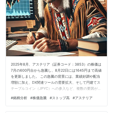
2025年8月、アステリア（証券コード：3853）の株価は
7月の600円台から急騰し、8月22日には1645円まで高値
を更新しました。 この急騰の背景には、業績好調や配当
増額に加え、DX関連ツールの需要拡大、そして円建てス
テーブルコイン（JPYC）への参入など、複数の要因が複
合的に作用しています。 本記事では、その詳細と今後の
#
銘柄分析
#
株価急騰
#
ストップ高
#
アステリア
展望について整理します。 目次 1. 業績好調と株主還元の
強化 2. 円建てステーブルコイン（JPYC）関連の期待 3.
DX推進とノーコードツールの需要増加 4. 今後の株価見