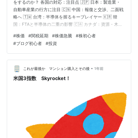
をするのか？ 各国の対応：注目点 🇯🇵 日本：製造業・
自動車産業の行方に注目 🇨🇳 中国：報復と交渉、二面戦
略へ 🇹🇼 台湾：半導体を握るキープレイヤー 🇰🇷 韓
国：FTAと半導体の二重の影響 🇨🇦 カナダ：資源・木材
に影響、USMCAの枠組みで対応へ 🇪🇺 EU：ドイツ経済
#
株価
#
関税延期
#
株価急騰
#
株初心者
への波及に注視 他の重要国 🌏 東南アジア：製造移転先
#
ブログ初心者
#
投資
としての地位が上昇中 🇲🇽 メキシコ：地理的優位と
USMCAで強み発揮 🇷🇺 ロシア：地政学リスクとしての
存在感 投資家が見るべきポイント まとめ：90日後の“再
交渉”に備えましょう 2025年4月10日、アメリ…
•
これが最後か マンション購入とその後
1年前
米国3指数 Skyrocket！