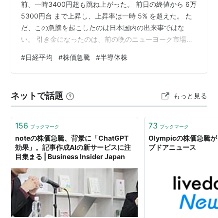
前、一時3400円超も跳ね上がった。 前日の終値から 6万
5300円台 まで上昇し、上昇率は一時 5% を超えた。 た
だ、この急騰を起こしたのは日本国内の出来事ではな
い。 引き金になったのは、前の晩のニューヨーク市場
だ。 米 マイクロソフト の好決算をきっかけに、前日ま
#
日経平均
#
株価急騰
#
半導体株
で暴落していたはずの半導体株が、一夜で急反発してい
た。 では、なぜ前日に沈んだばかりの相場が、翌朝には
3400円も上がったのか。 この記事でわかること 日経
ネットで話題
もっと見る
3400円高、震源は前夜のマイクロソフト 前日に暴落し
た米半導体が一夜で急反発 昨日の暴落と今日の爆騰は同
じ現象…
156
73
ブックマーク
ブックマーク
noteの株価急騰、背景に「ChatGPT
Olympicの株価急騰が
効果」。記事作成AIの新サービスに注
ブドアニュース
目集まる | Business Insider Japan