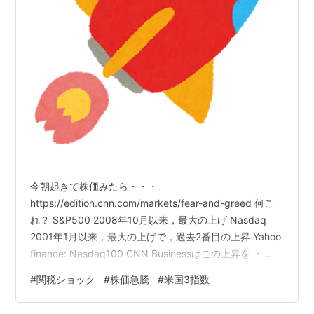
今朝起きて株価みたら・・・
https://edition.cnn.com/markets/fear-and-greed 何こ
れ？ S&P500 2008年10月以来，最大の上げ Nasdaq
2001年1月以来，最大の上げで，過去2番目の上昇 Yahoo
finance: Nasdaq100 CNN Businessはこの上昇を ・
skyrocket higher ・massive turnaround などと表現
#
関税ショック
#
株価急騰
#
米国3指数
edition.cnn.com とりあえず，昨日，東証上場ETFを買い
増ししておいたのは，功を奏したのかな？ でも，こうい