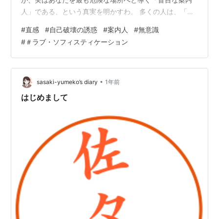
人」である、という真実を明かすわ。 多くの人は、「直
感を信じてよかった」「なんとなく惹かれた」と言うけ
#
直感
#
自己破壊の誘惑
#
案内人
#
無意識
れど、恋愛心理学的に見れば、あなたの「直感」は、過
#
＃ラブ・ソフィスティケーション
去にあなたが解決できなかった問題や、満たされなかっ
た欲求を、目の前の相手に「投影」し、再び同じ失敗を
繰り返そうとする無意識の誘惑にすぎないの。 人は、慣
れ親しんだ苦痛に安心感を覚える生き物。あなたの「直
•
sasaki-yumeko’s diary
1年前
感」が「この人だ！」と叫ぶのは、たい…
はじめまして