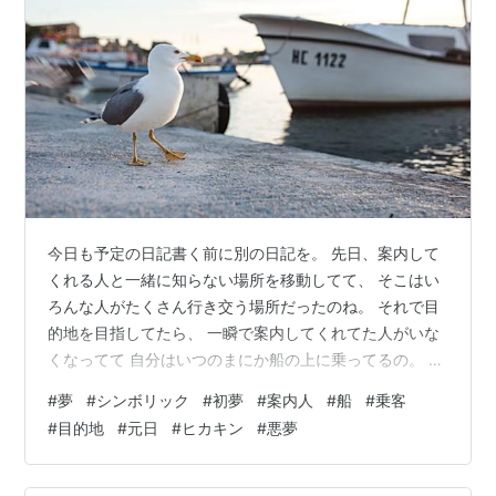
今日も予定の日記書く前に別の日記を。 先日、案内して
くれる人と一緒に知らない場所を移動してて、 そこはい
ろんな人がたくさん行き交う場所だったのね。 それで目
的地を目指してたら、 一瞬で案内してくれてた人がいな
くなってて 自分はいつのまにか船の上に乗ってるの。 そ
の船は他にも乗客がたくさんいたんだけど、 皆普通に清
#
夢
#
シンボリック
#
初夢
#
案内人
#
船
#
乗客
浄な雰囲気で全く嫌な感じはしない。 でも、その船は動
#
目的地
#
元日
#
ヒカキン
#
悪夢
き出してしまっていたので どこに向かっているのか乗客
の一人に聞いた。具体的にどういう会話したか覚えてな
いんだけど、 最初の目的地とは違うところに向かってい