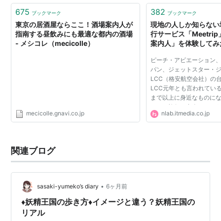
675
382
ブックマーク
ブックマーク
東京の居酒屋ならここ！酒場案内人が
現地の人しか知らない
指南する昼飲みにも最適な都内の酒場
行サービス「Meetri
- メシコレ（mecicolle）
案内人」を体験してみた
ピーチ・アビエーション
パン、ジェットスター・
LCC（格安航空会社）の台
LCC元年とも言われてい
まで以上に身近なものに
しかし旅行の中身はとい
mecicolle.gnavi.co.jp
nlab.itmedia.co.jp
を持って主要スポットを
買い物をし……とごくごく普.
関連ブログ
•
sasaki-yumeko’s diary
6ヶ月前
♦妖精王国の歩き方♦イメージと違う？妖精王国の
リアル