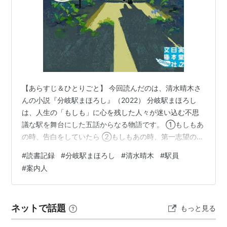
【あらすじ＆ひとりごと】 今回読んだのは、清水晴木さ
んの小説『分岐駅まほろし』（2022） 分岐駅まほろし
は、人生の「もしも」に心を残した人々が迷い込む不思
議な駅を舞台にした五話からなる物語です。 ①もしもあ
の時、告白をしていたら ②もしもあの時、第一志望の大
学に合格していたら ③もしもあの時、夢を追わなければ
#
読書記録
#
分岐駅まほろし
#
清水晴木
#
駅員
④もしもあの時、病院に連れて行っていたら ⑤もし
#
案内人
も、あの時ーー 主人公は、ある後悔を抱えながら日々を
過ごしていた。 そんなある日、ふとしたことがきっかけ
で辿り着いたのが「分岐駅」。 そこは、過去の選択とは
ネットで話題
もっと見る
別の道をたどった”もうひとつの人生”に触れることができ
る場所で、後悔を抱えた主人公…