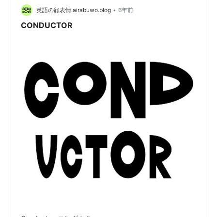
ると言う事が雰囲気でわかった。えぇぇー？ •••ってい
•
英語の顔表情.airabuwo.blog
6年前
う初夢を見た。 しかも1/…
CONDUCTOR