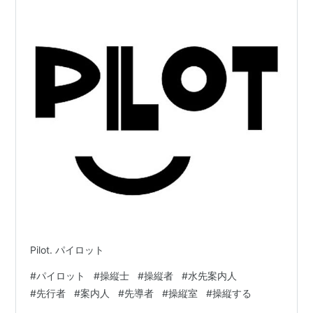
Pilot. パイロット
#
パイロット
#
操縦士
#
操縦者
#
水先案内人
#
先行者
#
案内人
#
先導者
#
操縦室
#
操縦する