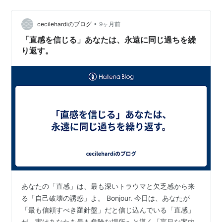
「えっ、そうなの？」と驚かせてしまうこともあるかも
しれませんが、私が見たままの姿を♦妖精王国の歩き方♦
で正直にお伝えしますね。 キラキラした楽園・・ではあ
•
cecilehardiのブログ
9ヶ月前
りませんでした。 ・激しいケンカも日常茶…
「直感を信じる」あなたは、永遠に同じ過ちを繰
り返す。
あなたの「直感」は、最も深いトラウマと欠乏感から来
る「自己破壊の誘惑」よ。 Bonjour. 今日は、あなたが
「最も信頼すべき羅針盤」だと信じ込んでいる「直感」
が、実はあなたを最も危険な場所へと導く「盲目な案内