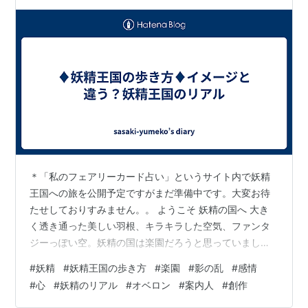
＊「私のフェアリーカード占い」というサイト内で妖精
王国への旅を公開予定ですがまだ準備中です。大変お待
たせしておりすみません。。 ようこそ 妖精の国へ 大き
く透き通った美しい羽根、キラキラした空気、ファンタ
ジーっぽい空。妖精の国は楽園だろうと思っていました
が、実際行ってみたら・・少し・・いえ、だいぶ違いま
#
妖精
#
妖精王国の歩き方
#
楽園
#
影の乱
#
感情
した。 私自身、行き来するようになったのは最近ですし
#
心
#
妖精のリアル
#
オベロン
#
案内人
#
創作
長年にわたって王国を観察していたわけではないので、