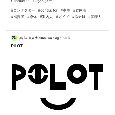
Conductor. コンダクター
#
コンダクター
#
conductor
#
車掌
#
案内者
#
指揮者
#
導体
#
案内人
#
ガイド
#
添乗員
#
管理人
•
英語の顔表情.airabuwo.blog
6年前
PILOT