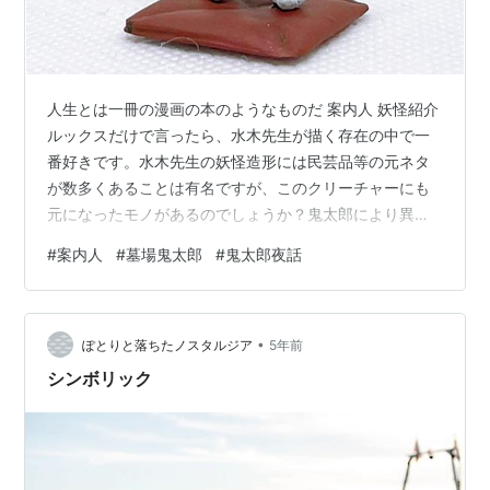
人生とは一冊の漫画の本のようなものだ 案内人 妖怪紹介
ルックスだけで言ったら、水木先生が描く存在の中で一
番好きです。水木先生の妖怪造形には民芸品等の元ネタ
が数多くあることは有名ですが、このクリーチャーにも
元になったモノがあるのでしょうか？鬼太郎により異界
に引き込まれた人物を案内する存在で、アニメ「墓場鬼
#
案内人
#
墓場鬼太郎
#
鬼太郎夜話
太郎」の紹介サイトで「案内人」と呼ばれていることを
知りました。 墓場鬼太郎 (1) (水木しげる貸本漫画傑作選)
作者:水木 しげる 朝日ソノラマ Amazon 制作過程 案内人
•
製作工程 素材顔（？）と足は、大百怪「あまめはぎ」の
ぽとりと落ちたノスタルジア
5年前
両足から、手の一つは大百怪「セコ」、他の手首もなに
シンボリック
かの大百怪か…